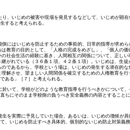
り、いじめの被害や現場を発見するなどして、いじめが顕在
発生すると考えられる。
側にはいじめを防止するための事前的、日常的指導が求めら
条は教育の目的として、「人格の完成をめざし」、「個人の価
外の社会生活の経験に基き、人間相互の関係について、正しい
き継がれている（３６条１項、４２条１項）。いじめは、生徒
るのであるから、学校という場は、いじめの発生する潜在的な
と理解させ、望ましい人間関係を確立するための人権教育を行
のである」［７］と考えられる。
於いて、学校がどのような教育指導を行うべきかについて、
を直ちにそのまま学校側の負うべき安全義務の内容とすること
生を実際に予見していた場合、あるいは、いじめの徴候が具
して、いじめを防止すべき具体的、個別的ないじめ防止対策義