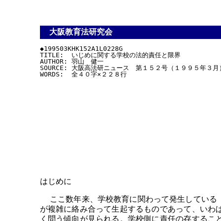
大阪教育法研究会
◆199503KHK152A1L0228G

TITLE:  いじめに関する学校の法的責任と限界

AUTHOR: 羽山　健一

SOURCE: 大阪高法研ニュース　第１５２号（１９９５年３月）
はじめに
ここ数年来、学校教育に関わって発生している「
が複雑に絡み合って生起するものであって、いわ
く問う傾向が見られる。学校側に責任の存するこ