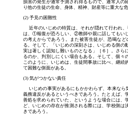
損害の発生が通常予測され得るもので、通常人の
り他の生徒の生命、身体、精神、財産等に重大な
(2) 予見の困難性
近年のいじめの特質は、それが隠れて行われ、被
は、①報復が恐ろしい、②教師や親に話してもい
の考えからであろう。また被害生徒が、恐喝など
る。そして、「いじめの深刻さは、いじめる側の
実は著しく認知し難いものとなる」［６］。さら
るのか、判別しにくい場合もある。そして、個々
このように、いじめは、生徒間事故に比べ、継続
て困難な側面がある。
(3) 気がつかない責任
いじめの事実があるにもかかわらず、本来なら気
義務違反があるというべきであろう。たとえば、
善処を求められていた、というような場合には、
ど、いじめの存在が推測される際には、学校側は
きであろう。