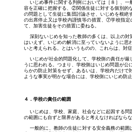
いじめ事件に関する判例においては［８］、一般
容を正確に把握する、②関係生徒に対する個別的
の問題として生徒に集団討論させ、いじめを根絶
の出席停止又は学校内謹慎等の措置、⑦学校指定
て、加害生徒をその措置に委ねる。
深刻ないじめを知った教師の多くは、以上の対策
はいえず、いじめの解消に至っていないように思
いと考えられる。とはいうものの、これらは、対
いじめが社会的問題化して、学校側の責任が厳し
うに思われる。つまり、学校側はいじめ問題が公
らかの防止対策をせず、あるいは、学校内だけで
ような事実が明かな場合には、学校側にいじめ防
４．学校の責任の範囲
いじめは、学校、家庭、社会などに起因する問題
の範囲にも自ずと限界があると考えなければなら
一般的に、教師の生徒に対する安全義務の範囲は