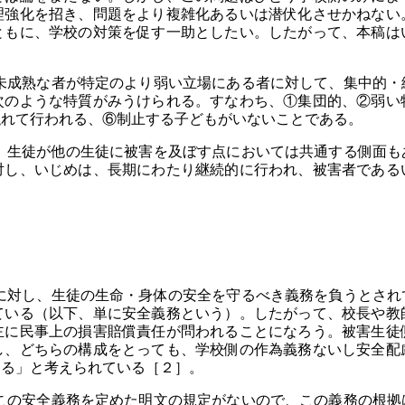
理強化を招き、問題をより複雑化あるいは潜伏化させかねない
ともに、学校の対策を促す一助としたい。したがって、本稿は
成熟な者が特定のより弱い立場にある者に対して、集中的・
次のような特質がみうけられる。すなわち、①集団的、②弱い
隠れて行われる、⑥制止する子どもがいないことである。
生徒が他の生徒に被害を及ぼす点においては共通する側面も
対し、いじめは、長期にわたり継続的に行われ、被害者である
対し、生徒の生命・身体の安全を守るべき義務を負うとされ
ている（以下、単に安全義務という）。したがって、校長や教
主に民事上の損害賠償責任が問われることになろう。被害生徒
し、どちらの構成をとっても、学校側の作為義務ないし安全配
える」と考えられている［２］。
の安全義務を定めた明文の規定がないので、この義務の根拠