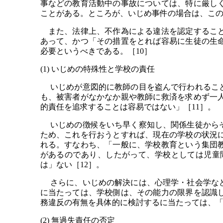
事などの教育活動中の事故については、特に厳し
ことがある。ところが、いじめ事件の場合は、こ
また、法律上、不作為による違法を認定すること
あって、かつ「その措置をとれば容易に生徒の生
必要というべきである。［10］
(1) いじめの特殊性と学校の責任
いじめが意図的に教師の目を盗んで行われること
も、被害者がなかなか親や教師に救済を求めず一
的責任を追求することは容易ではない」［11］。
いじめの徴候をいち早く察知し、関係生徒からそ
ため、これを行おうとすれば、現在の学校の状況
れる。すなわち、「一般に、学校教育という集団
があるのであり、したがって、学校としては児童
は」ない［12］。
さらに、いじめの解決には、心理学・社会学など
に当たっては、学校側は、その能力の限界を認識
務違反の有無を具体的に検討するに当たっては、「
(2) 無過失責任の否定