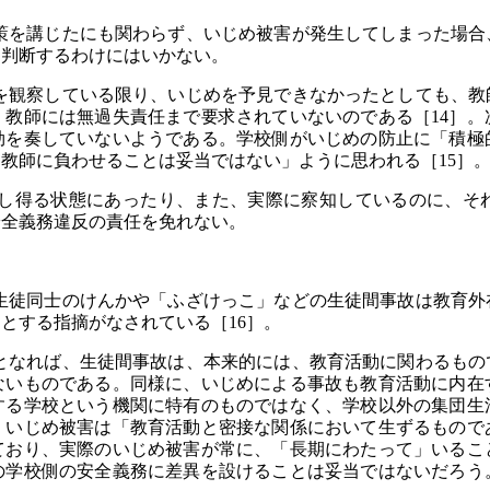
を講じたにも関わらず、いじめ被害が発生してしまった場合
と判断するわけにはいかない。
観察している限り、いじめを予見できなかったとしても、教
。教師には無過失責任まで要求されていないのである［14］。
効を奏していないようである。学校側がいじめの防止に「積極
教師に負わせることは妥当ではない」ように思われる［15］
得る状態にあったり、また、実際に察知しているのに、そ
安全義務違反の責任を免れない。
徒同士のけんかや「ふざけっこ」などの生徒間事故は教育外
とする指摘がなされている［16］。
なれば、生徒間事故は、本来的には、教育活動に関わるもの
ないものである。同様に、いじめによる事故も教育活動に内在
する学校という機関に特有のものではなく、学校以外の集団生
、いじめ被害は「教育活動と密接な関係において生ずるものであ
ており、実際のいじめ被害が常に、「長期にわたって」いるこ
の学校側の安全義務に差異を設けることは妥当ではないだろう