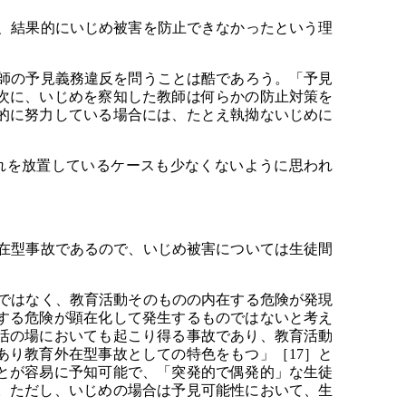
、結果的にいじめ被害を防止できなかったという理
師の予見義務違反を問うことは酷であろう。「予見
次に、いじめを察知した教師は何らかの防止対策を
的に努力している場合には、たとえ執拗ないじめに
。
れを放置しているケースも少なくないように思われ
在型事故であるので、いじめ被害については生徒間
ではなく、教育活動そのものの内在する危険が発現
する危険が顕在化して発生するものではないと考え
活の場においても起こり得る事故であり、教育活動
り教育外在型事故としての特色をもつ」［17］と
とが容易に予知可能で、「突発的で偶発的」な生徒
。ただし、いじめの場合は予見可能性において、生