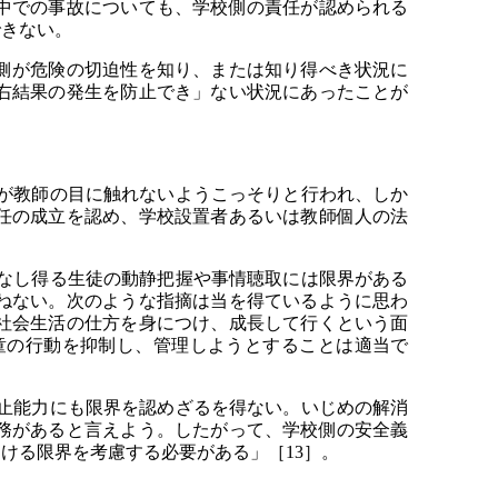
中での事故についても、学校側の責任が認められる
できない。
側が危険の切迫性を知り、または知り得べき状況に
右結果の発生を防止でき」ない状況にあったことが
が教師の目に触れないようこっそりと行われ、しか
任の成立を認め、学校設置者あるいは教師個人の法
なし得る生徒の動静把握や事情聴取には限界がある
ねない。次のような指摘は当を得ているように思わ
社会生活の仕方を身につけ、成長して行くという面
童の行動を抑制し、管理しようとすることは適当で
止能力にも限界を認めざるを得ない。いじめの解消
務があると言えよう。したがって、学校側の安全義
ける限界を考慮する必要がある」［13］。