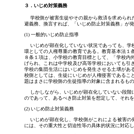
３．いじめ対策義務
学校側が被害生徒やその親から救済を求められた
避義務、換言すれば、「いじめ防止対策義務」が
(1) 一般的いじめ防止指導
いじめが顕在化していない状況であっても、学校
環としての人権尊重の教育である。教育基本法１
８条１項は、小学校の教育目標として、「学校内
げられ、これは中学校及び高等学校においても引
学校の集団生活にはいじめを発生させる土壌があ
校側としては、生徒にいじめが人権侵害であるこ
題はまさに学校側の生徒指導の対象に含まれるも
しかしながら、いじめが顕在化していない段階に
のであって、あるべき防止対策を想定して、それ
(2) いじめ防止対策義務
いじめが顕在化し、学校側がこれによる被害の発
には、その重大性と切迫性等の具体的状況に対応