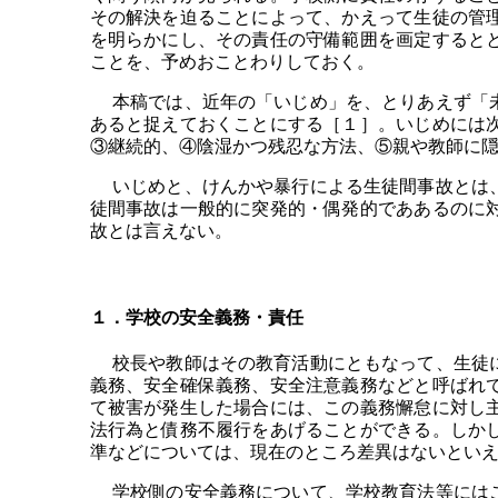
その解決を迫ることによって、かえって生徒の管
を明らかにし、その責任の守備範囲を画定すると
ことを、予めおことわりしておく。
本稿では、近年の「いじめ」を、とりあえず「未
あると捉えておくことにする［１］。いじめには
③継続的、④陰湿かつ残忍な方法、⑤親や教師に
いじめと、けんかや暴行による生徒間事故とは、
徒間事故は一般的に突発的・偶発的でああるのに
故とは言えない。
１．学校の安全義務・責任
校長や教師はその教育活動にともなって、生徒に
義務、安全確保義務、安全注意義務などと呼ばれ
て被害が発生した場合には、この義務懈怠に対し
法行為と債務不履行をあげることができる。しか
準などについては、現在のところ差異はないとい
学校側の安全義務について、学校教育法等にはこ