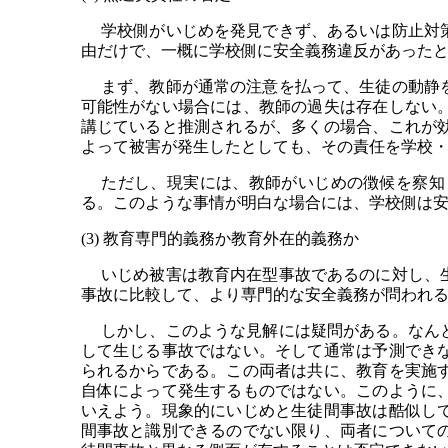
学校側がいじめを発見できず、あるいは防止対策
由だけで、一概に学校側に安全義務違反があった
まず、教師が通常の注意を払って、生徒の動静を
可能性がない場合には、教師の過失は存在しない
講じていると推測されるが、多くの場合、これが
よって被害が発生したとしても、その責任を学校・
ただし、現実には、教師がいじめの徴候を察知し
る。このような事情が明白な場合には、学校側は
(3) 教育専門的義務か教育外在的義務か
いじめ被害は教育内在型事故であるのに対し、生
事故に比較して、より専門的な安全義務が問われる
しかし、このような見解には疑問がある。なんと
して生じる事故ではない。そして通常は予測でき
られるからである。この両者は共に、教育を実施
自体によって発生するものではない。このように
いえよう。現象的にいじめと生徒間事故は酷似し
間事故と識別できるのでない限り、両者について