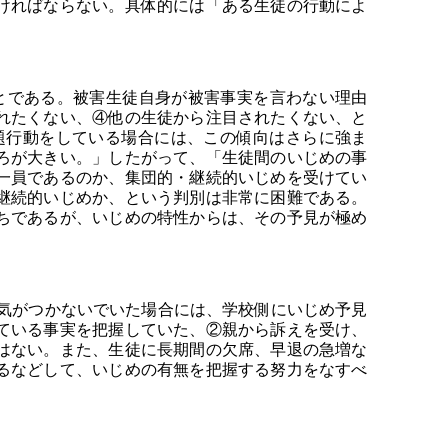
ければならない。具体的には「ある生徒の行動によ
。
とである。被害生徒自身が被害事実を言わない理由
れたくない、④他の生徒から注目されたくない、と
題行動をしている場合には、この傾向はさらに強ま
ろが大きい。」したがって、「生徒間のいじめの事
一員であるのか、集団的・継続的いじめを受けてい
継続的いじめか、という判別は非常に困難である。
ちであるが、いじめの特性からは、その予見が極め
気がつかないでいた場合には、学校側にいじめ予見
ている事実を把握していた、②親から訴えを受け、
はない。また、生徒に長期間の欠席、早退の急増な
るなどして、いじめの有無を把握する努力をなすべ