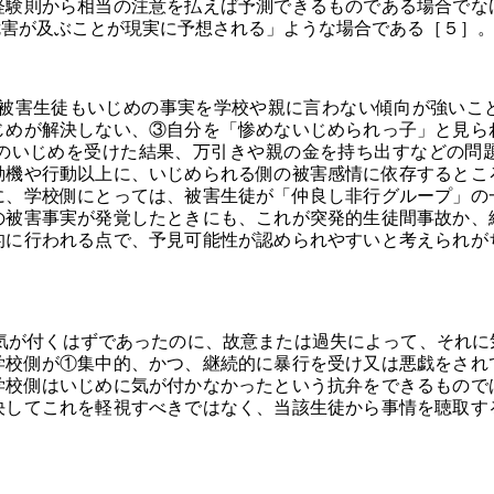
経験則から相当の注意を払えば予測できるものである場合でな
危害が及ぶことが現実に予想される」ような場合である［５］
害生徒もいじめの事実を学校や親に言わない傾向が強いこ
じめが解決しない、③自分を「惨めないじめられっ子」と見ら
のいじめを受けた結果、万引きや親の金を持ち出すなどの問
動機や行動以上に、いじめられる側の被害感情に依存するとこ
に、学校側にとっては、被害生徒が「仲良し非行グループ」の
の被害事実が発覚したときにも、これが突発的生徒間事故か、
的に行われる点で、予見可能性が認められやすいと考えられが
が付くはずであったのに、故意または過失によって、それに
学校側が①集中的、かつ、継続的に暴行を受け又は悪戯をされ
学校側はいじめに気が付かなかったという抗弁をできるもので
決してこれを軽視すべきではなく、当該生徒から事情を聴取す