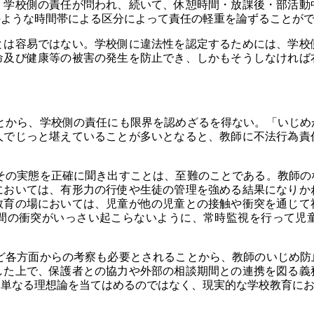
く学校側の責任が問われ、続いて、休憩時間・放課後・部活動
のような時間帯による区分によって責任の軽重を論ずることが
は容易ではない。学校側に違法性を認定するためには、学校
命及び健康等の被害の発生を防止でき、しかもそうしなければ
から、学校側の責任にも限界を認めざるを得ない。「いじめ
人でじっと堪えていることが多いとなると、教師に不法行為責
の実態を正確に聞き出すことは、至難のことである。教師の
においては、有形力の行使や生徒の管理を強める結果になりか
教育の場においては、児童が他の児童との接触や衝突を通じて
間の衝突がいっさい起こらないように、常時監視を行って児
各方面からの考察も必要とされることから、教師のいじめ防
した上で、保護者との協力や外部の相談期間との連携を図る義
単なる理想論を当てはめるのではなく、現実的な学校教育にお