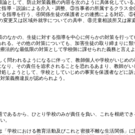
論として、防止対策義務の内容を次のように具体化している
な指導・説諭による介入・調整、③当事者の所属するクラス全
する指導を行う、④関係生徒の保護者との連携による対応、⑤
の変更又は区域外就学についての具申、⑧児童相談所又は家
のなかの、生徒に対する指導を中心に何らかの対策を行って
われる。その他の対策についても、加害生徒の取り締まりに類
症療法的な最低限の対策として学校側に課せられた義務と言え
く問われるようになるに伴って、教師個人や学校がいじめの
になり、その責任を追求されることを恐れるあまり、教師がい
対処しようとして、学校としていじめの事実を保護者などに訴
止対策義務違反が認められよう。
であるから、ひとり学校のみが責任を負い、これを根絶でき
ない。
「学校における教育活動及びこれと密接不離な生活関係」に