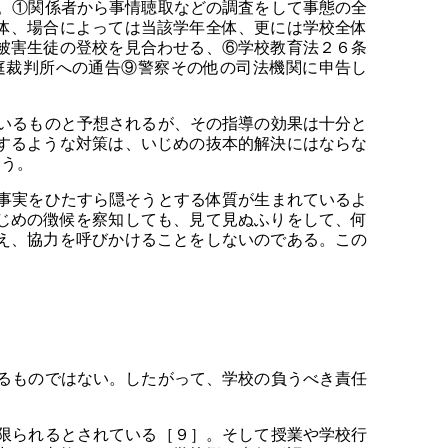
。①関係者から事情聴取などの調査をして事態の全
体、場合によっては当該学年全体、更には学校全体
被害生徒の登校を見合わせる、⑥学校教育法２６条
庭裁判所への通告⑨警察その他の司法機関に申告し
いるものと予想されるが、その指導の効果は十分と
するような対策は、いじめの抜本的解決にはならな
よう。
事実をひたすら隠そうとする体質が生まれているよ
じめの徴候を察知しても、見て見ぬふりをして、何
え、協力を呼びかけることをしないのである。この
るものではない。したがって、学校の負うべき責任
限られるとされている［９］。そして授業や学校行