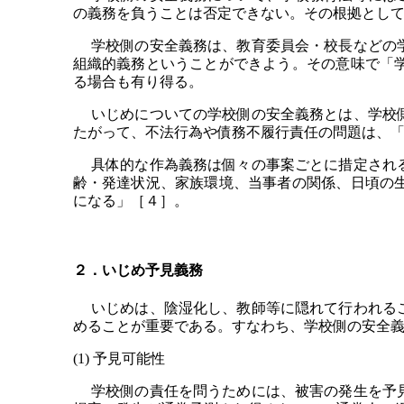
の義務を負うことは否定できない。その根拠とし
学校側の安全義務は、教育委員会・校長などの学
組織的義務ということができよう。その意味で「
る場合も有り得る。
いじめについての学校側の安全義務とは、学校側
たがって、不法行為や債務不履行責任の問題は、
具体的な作為義務は個々の事案ごとに措定される
齢・発達状況、家族環境、当事者の関係、日頃の
になる」［４］。
２．いじめ予見義務
いじめは、陰湿化し、教師等に隠れて行われるこ
めることが重要である。すなわち、学校側の安全
(1) 予見可能性
学校側の責任を問うためには、被害の発生を予見