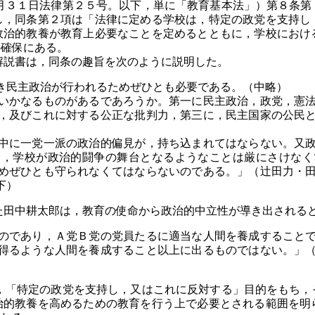
３１日法律第２５号。以下，単に「教育基本法」）第８条第
し，同条第２項は「法律に定める学校は，特定の政党を支持し
政治的教養が教育上必要なことを定めるとともに，学校におけ
の確保にある。
説書は，同条の趣旨を次のように説明した。
民主政治が行われるためぜひとも必要である。（中略）
いかなるものがあるであろうか。第一に民主政治，政党，憲法
，及びこれに対する公正な批判力，第三に，民主国家の公民
中に一党一派の政治的偏見が，持ち込まれてはならない。又政
し，学校が政治的闘争の舞台となるようなことは厳にさけなく
めぜひとも守られなくてはならないのである。」（辻田力・
下）
田中耕太郎は，教育の使命から政治的中立性が導き出される
のであり，Ａ党Ｂ党の党員たるに適当な人間を養成することで
得るような人間を養成すること以上に出るものではない。」
「特定の政党を支持し，又はこれに反対する」目的をもち，
治的教養を高めるための教育を行う上で必要とされる範囲を明