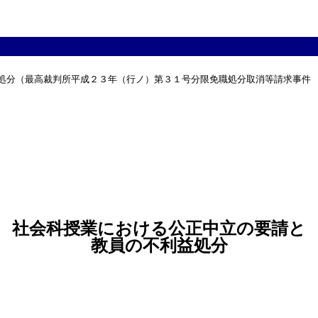
利益処分（最高裁判所平成２３年（行ノ）第３１号分限免職処分取消等請求事件　
社会科授業における公正中立の要請と
教員の不利益処分