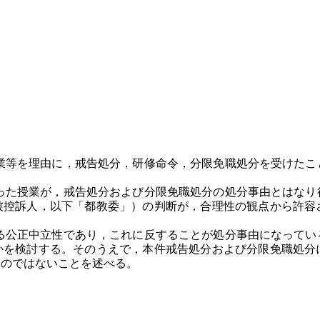
等を理由に，戒告処分，研修命令，分限免職処分を受けたこ
た授業が，戒告処分および分限免職処分の処分事由とはなり
被控訴人，以下「都教委」）の判断が，合理性の観点から許容
。
公正中立性であり，これに反することが処分事由になってい
かを検討する。そのうえで，本件戒告処分および分限免職処分
ものではないことを述べる。