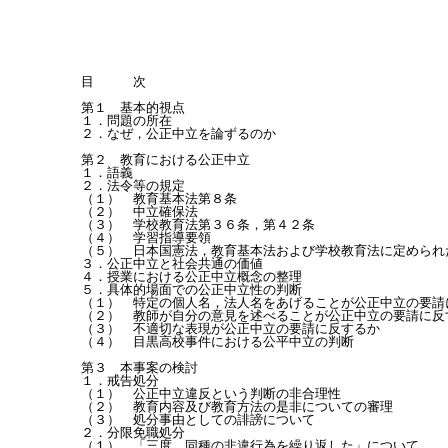
目　　　次

第１　基本的視点

１．問題の所在

２．なぜ，公正中立を論ずるのか

第２　教育における公正中立

１．語義

２．法令等の規定

（１）　教育基本法第８条

（２）　中立確保法

（３）　学校教育法第３６条，第４２条

（４）　学習指導要領

（５）　日本国憲法，教育基本法および学校教育法に定められた
３．公正中立と社会共通の価値

４．授業における公正中立概念の整理

５．具体的場面での公正中立性の判断

（１）　特定の個人名，法人名をあげることが公正中立の要請に
（２）　教師が自分の意見を述べることが公正中立の要請に反す
（３）　不適切な表現が公正中立の要請に反するか

（４）　目黒高校事件における公平中立の判断

第３　本事案の検討

１．戒告処分

（１）　公正中立違反という判断の非合理性

（２）　教育内容及び教育方法の是非についての審理

（３）　処分事由としての誹謗について

２．分限免職処分

（１）　「三度，同種の非違行為を繰り返した」について
