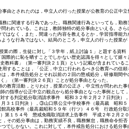
事由とされたのは，申立人の行った授業が公教育の公正中立
務に関連する行為であった。職務関連行為といっても，勤務
が問われている。これは，教師独特の処分事由といえる。さら
けではなく，また，間違った内容を教えるとか，学習指導能力
るような行為ではない。結局のところ，申立人の行った授業が
業の際，生徒に対し「３学年，紙上討論１」と題する資料
「国際的に恥を晒すことでしかない歴史認識を得々として嬉々
歴史教科書」（第一審判決２１頁）という記載が含まれている
用することは，「公正，中立に行われるべき公教育への信頼
分は，本件戒告処分とそれ以前の２回の懲戒処分，研修期間中
欠く」（第一審判決２６頁）ことが処分事由となった。
の教育活動，とりわけ，授業の公正さ，中立性が問われた事
教師の指導が公正中立の観点から処分事由となった事例として
に対する判定処分取消請求事件 昭和３２年２月２７日判決）
３月３１日判決 ），③山口県公立中学校事件（最高裁 昭和
習館高校事件（最高裁昭和５９年（行ツ）４６号 行政処分取
ツ）第１５４号 懲戒免職取消請求上告事件 平成２年２月２
，その処分事由は，勤務実績不良，職務懈怠，職務命令拒否
一つでしかない。これに対して，本件戒告処分における処分事