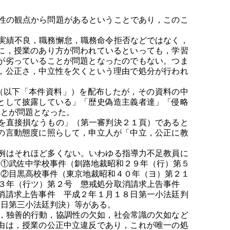
性の観点から問題があるということであり，このこ
実績不良，職務懈怠，職務命令拒否などではなく，
に，授業のあり方が問われているといっても，学習
が劣っていることが問題となったのでもない。つま
，公正さ，中立性を欠くという理由で処分が行われ
（以下「本件資料」）を配布したが，その資料の中
として披露している」「歴史偽造主義者達」「侵略
ことが問題となった。
を直接損なうもの」（第一審判決２１頁）であると
の言動態度に照らして，申立人が「中立，公正に教
例はそれほど多くない。いわゆる指導力不足教員に
，①武佐中学校事件（釧路地裁昭和２９年（行）第５
，②目黒高校事件（東京地裁昭和４０年（ヨ）第２１
５３年（行ツ）第２号 懲戒処分取消請求上告事件
消請求上告事件 平成２年１月１８日第一小法廷判
０日第三小法廷判決）等がある。
，独善的行動，協調性の欠如，社会常識の欠如など
由は，授業の公正中立違反であり，これが唯一の処