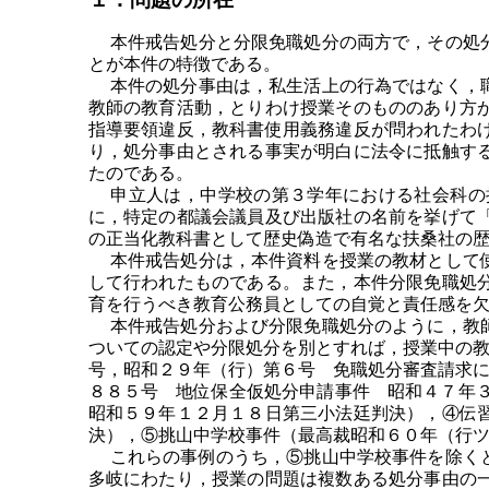
本件戒告処分と分限免職処分の両方で，その処分
とが本件の特徴である。
本件の処分事由は，私生活上の行為ではなく，職
教師の教育活動，とりわけ授業そのもののあり方
指導要領違反，教科書使用義務違反が問われたわ
り，処分事由とされる事実が明白に法令に抵触す
たのである。
申立人は，中学校の第３学年における社会科の授
に，特定の都議会議員及び出版社の名前を挙げて
の正当化教科書として歴史偽造で有名な扶桑社の
本件戒告処分は，本件資料を授業の教材として使
して行われたものである。また，本件分限免職処
育を行うべき教育公務員としての自覚と責任感を
本件戒告処分および分限免職処分のように，教師
ついての認定や分限処分を別とすれば，授業中の
号，昭和２９年（行）第６号 免職処分審査請求
８８５号 地位保全仮処分申請事件 昭和４７年
昭和５９年１２月１８日第三小法廷判決），④伝
決），⑤挑山中学校事件（最高裁昭和６０年（行
これらの事例のうち，⑤挑山中学校事件を除くと
多岐にわたり，授業の問題は複数ある処分事由の