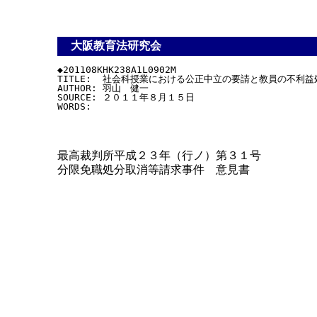
大阪教育法研究会
◆201108KHK238A1L0902M

TITLE:  社会科授業における公正中立の要請と教員の不
AUTHOR: 羽山　健一

SOURCE: ２０１１年８月１５日

最高裁判所平成２３年（行ノ）第３１号
分限免職処分取消等請求事件 意見書