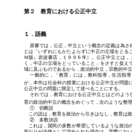
第２ 教育における公正中立
１．語義
原審では，公正，中立という概念の定義は為され
とは「いずれにもかたよらずに中正の立場をとる
Ｍ版』岩波書店，１９９６年）。公正中立とは，
く，中正の立場をとっていること」をさすと捉え
域に及ぶものであるから，政治的中立，宗教的中
一般的に，「教育」には，教科指導，生活指導，
が，本件は社会科の授業における公正中立が問題
公正中立の問題に限定して述べることにする。
それでは，教育における公正中立とはどのような
・
・
・
育の
政
治
的
中立の概念をめぐって，次のような整
① 切断説
この説は，教育を政治から引きはなし，教育は政
② 多数決説
これは，国民の多数が希望しているような政治の
策なりが法律として認められた場合は，実際にお