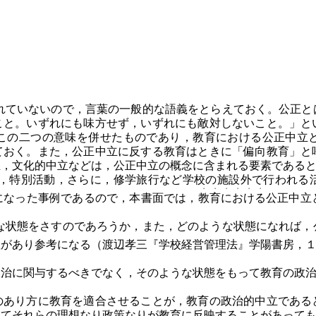
ていないので，言葉の一般的な語義をとらえておく。公正と
こと。いずれにも味方せず，いずれにも敵対しないこと。」と
この二つの意味を併せたものであり，教育における公正中立
ておく。また，公正中立に反する教育はときに「偏向教育」と
立，文化的中立などは，公正中立の概念に含まれる要素である
特別活動，さらに，修学旅行など学校の施設外で行われる
・
・
・
・
・
・
になった事例であるので，本書面では，
教
育
に
お
け
る
公正中立
状態をさすのであろうか，また，どのような状態になれば，
理があり参考になる（渡辺孝三『学校経営管理法』学陽書房，
治に関与するべきでなく，そのような状態をもって教育の政治
あり方に教育を適合させることが，教育の政治的中立である
いてそれらの理想なり政策なりが教育に反映することがあって