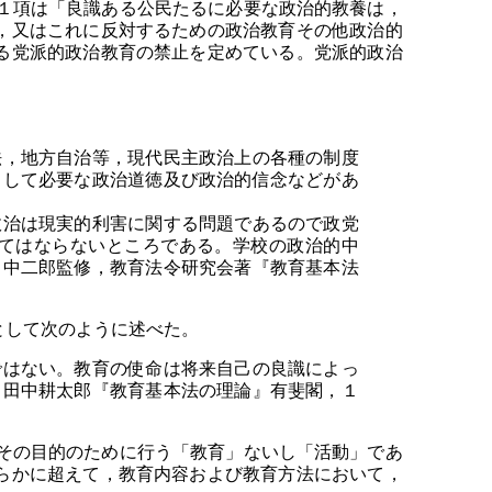
１項は「良識ある公民たるに必要な政治的教養は，
，又はこれに反対するための政治教育その他政治的
る党派的政治教育の禁止を定めている。党派的政治
，地方自治等，現代民主政治上の各種の制度
として必要な政治道徳及び政治的信念などがあ
治は現実的利害に関する問題であるので政党
てはならないところである。学校の政治的中
田中二郎監修，教育法令研究会著『教育基本法
として次のように述べた。
はない。教育の使命は将来自己の良識によっ
（田中耕太郎『教育基本法の理論』有斐閣，１
その目的のために行う「教育」ないし「活動」であ
らかに超えて，教育内容および教育方法において，