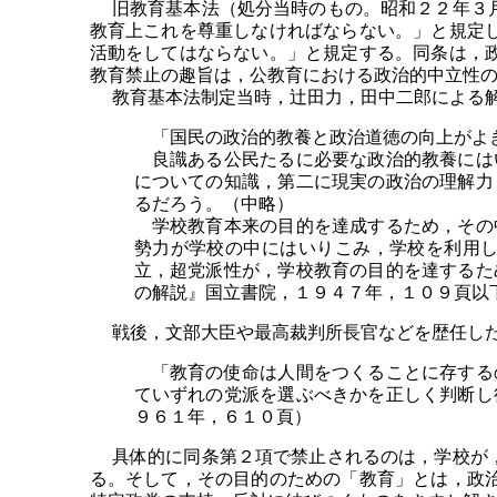
旧教育基本法（処分当時のもの。昭和２２年３月
教育上これを尊重しなければならない。」と規定
活動をしてはならない。」と規定する。同条は，
教育禁止の趣旨は，公教育における政治的中立性
教育基本法制定当時，辻田力，田中二郎による解
「国民の政治的教養と政治道徳の向上がよき
良識ある公民たるに必要な政治的教養には
についての知識，第二に現実の政治の理解力
るだろう。（中略）
学校教育本来の目的を達成するため，その
勢力が学校の中にはいりこみ，学校を利用
立，超党派性が，学校教育の目的を達するた
の解説』国立書院，１９４７年，１０９頁以
戦後，文部大臣や最高裁判所長官などを歴任した
「教育の使命は人間をつくることに存する
ていずれの党派を選ぶべきかを正しく判断し
９６１年，６１０頁）
具体的に同条第２項で禁止されるのは，学校が，
る。そして，その目的のための「教育」とは，政