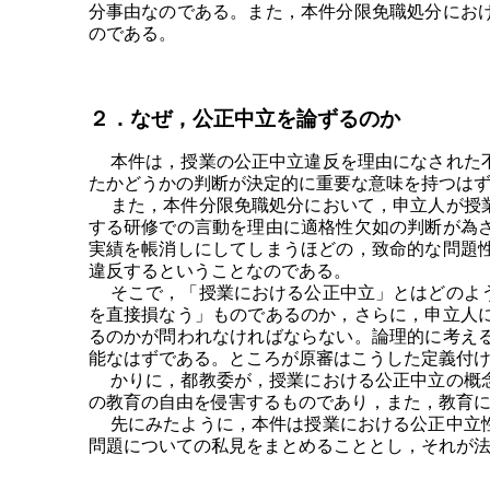
分事由なのである。また，本件分限免職処分にお
のである。
２．なぜ，公正中立を論ずるのか
本件は，授業の公正中立違反を理由になされた不
たかどうかの判断が決定的に重要な意味を持つは
また，本件分限免職処分において，申立人が授業
する研修での言動を理由に適格性欠如の判断が為
実績を帳消しにしてしまうほどの，致命的な問題
違反するということなのである。
そこで，「授業における公正中立」とはどのよう
を直接損なう」ものであるのか，さらに，申立人
るのかが問われなければならない。論理的に考え
能なはずである。ところが原審はこうした定義付
かりに，都教委が，授業における公正中立の概念
の教育の自由を侵害するものであり，また，教育
先にみたように，本件は授業における公正中立性
問題についての私見をまとめることとし，それが