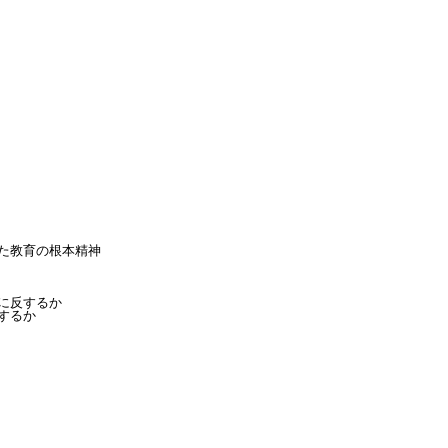
教育の根本精神

反するか

るか
