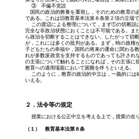
③ 不偏不党説
国民の政治的教養を重視し，そのための教育の必
である。これは旧教育基本法第８条第２項の立場
この渡辺による整理について，まず①の切断説は
完全な非政治状態におくことは不可能である。ま
ら政治を切断することはできない。したがって切
が，これには多くの批判がある。まず，時の政権
子どもたちの幸福や，国民の将来の運命に関わる
れが多数派政党を支持するものであっても許され
の主張について触れることになれば，その主張に
教育への適用場面において困難を伴うといえる。
このように，教育の政治的中立は，一義的には確
いえる。
２．法令等の規定
授業における公正中立を考える上で，授業の在り
（１） 教育基本法第８条