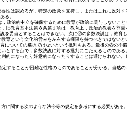
要性は認めるが，特定の政党を支持し，またはこれに反対す
である。
，政治的中立を確保するために教育が政治に関与しないこと
た，旧教育基本法第８条第１項は，教育上，政治的教養を尊重
断説を妥当とすることはできない。次に②の多数決説は，教育
が教育という文化的営みを左右する権限を持つべきではないと
教育についての選択ではないという批判もある。最後の③の不
ないとする点で，多数決説に対する批判にこたえるものである
批判的になったり好意的になったりすることは避けられない。
定することが困難な性格のものであることが分かる。当然の
方に関する次のような法令等の規定を参考にする必要がある