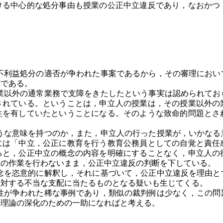
ける中心的な処分事由も授業の公正中立違反であり，なおかつ
利益処分の適否が争われた事案であるから，その審理におい
ずである。
以外の通常業務で支障をきたしたという事実は認められてお
されている。ということは，申立人の授業は，その授業以外の
性を有していたということになる。そのような致命的問題とさ
な意味を持つのか，また，申立人の行った授業が，いかなる
には「中立，公正に教育を行う教育公務員としての自覚と責任
ると，公正中立の概念の内容を明確にすることなく，申立人の
けの作業を行わないまま，公正中立違反の判断を下している。
を恣意的に解釈し，それに基づいて，公正中立違反を理由と
に対する不当な支配に当たるものとなる疑いも生じてくる。
が争われた稀な事例であり，類似の裁判例は少なく，この問
法理論の深化のための一助になればと考える。