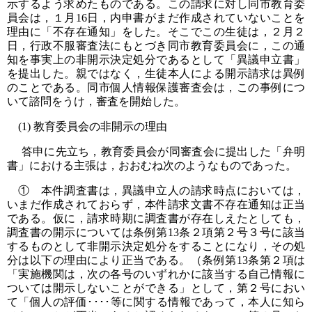
示するよう求めたものである。この請求に対し同市教育委
員会は，１月16日，内申書がまだ作成されていないことを
理由に「不存在通知」をした。そこでこの生徒は，２月２
日，行政不服審査法にもとづき同市教育委員会に，この通
知を事実上の非開示決定処分であるとして「異議申立書」
を提出した。親ではなく，生徒本人による開示請求は異例
のことである。同市個人情報保護審査会は，この事例につ
いて諮問をうけ，審査を開始した。
(1) 教育委員会の非開示の理由
答申に先立ち，教育委員会が同審査会に提出した「弁明
書」における主張は，おおむね次のようなものであった。
① 本件調査書は，異議申立人の請求時点においては，
いまだ作成されておらず，本件請求文書不存在通知は正当
である。仮に，請求時期に調査書が存在しえたとしても，
調査書の開示については条例第13条２項第２号３号に該当
するものとして非開示決定処分をすることになり，その処
分は以下の理由により正当である。（条例第13条第２項は
「実施機関は，次の各号のいずれかに該当する自己情報に
ついては開示しないことができる」として，第２号におい
て「個人の評価････等に関する情報であって，本人に知ら