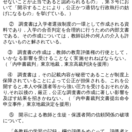
せないことが正当であると認められるもの」，第３号にお
いて「開示することにより，公正かつ適切な行政執行の妨
げになるもの」を挙げている。）
② 調査書は入学者選抜制度の一環として作成される資
料であり，入学の合否判定を合理的に行うための内部文書
である。その作成については，教師以外の何人の介入も許
さないものと解されている。
③ 調査書の作成は，教師の教育評価権の行使として，
いかなる影響を受けることなく実施せれねばならない。
（「内申書裁判」東京地裁，東京高裁判決を援用）
④ 調査書は，その記載内容が秘密であることが制度上
保障されていることによって公正が担保される。これを公
開すると,本人や保護者等から強い圧力を受けるおそれがあ
り,それ以後の，厳正，公正な調査書の作成に著しい影響を
及ぼす結果を招きかねない。（「内申書裁判文書提出命令
申立事件」東京地裁決定を援用）
⑤ 開示による教師と生徒・保護者間の信頼関係の破壊
について。
「各教科の学習の記録」欄の評価をめぐって，評価者と