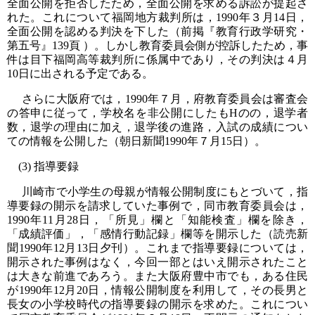
全面公開を拒否したため，全面公開を求める訴訟が提起さ
れた。これについて福岡地方裁判所は，1990年３月14日，
全面公開を認める判決を下した（前掲『教育行政学研究・
第五号』139頁 ）。しかし教育委員会側が控訴したため，事
件は目下福岡高等裁判所に係属中であり，その判決は４月
10日に出される予定である。
さらに大阪府では，1990年７月，府教育委員会は審査会
の答申に従って，学校名を非公開にしたもHのの，退学者
数，退学の理由に加え，退学後の進路，入試の成績につい
ての情報を公開した（朝日新聞1990年７月15日）。
(3) 指導要録
川崎市で小学生の母親が情報公開制度にもとづいて，指
導要録の開示を請求していた事例で，同市教育委員会は，
1990年11月28日，「所見」欄と「知能検査」欄を除き，
「成績評価」，「感情行動記録」欄等を開示した（読売新
聞1990年12月13日夕刊）。これまで指導要録については，
開示された事例はなく，今回一部とはいえ開示されたこと
は大きな前進であろう。また大阪府豊中市でも，ある住民
が1990年12月20日，情報公開制度を利用して，その長男と
長女の小学校時代の指導要録の開示を求めた。これについ