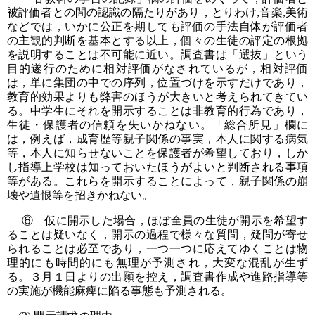
被評価者との間の認識の隔たりがあり，とりわけ,音楽,美術
などでは，いかに公正を期しても評価の手法自体が評価者
の主観的判断を基本とする以上，個々の生徒の評定の根拠
を説明することは不可能に近い。調査書は「選抜」という
目的遂行のために相対評価がなされているが，相対評価
は，単に集団の中での序列，位置づけを示すだけであり，
教育的効果よりも弊害のほうが大きいと考えられてきてい
る。中学生にそれを開示することは非教育的行為であり，
生徒・保護者の信頼を失いかねない。「総合所見」欄に
は，例えば，成育歴等親子関係の事実，本人に関する病気
等，本人に知らせないことを保護者が希望しており，しか
し指導上学校は知っておいたほうがよいと判断される事項
等がある。これらを開示することによって，親子関係の崩
壊や遺恨等を招きかねない。
⑥ 仮に開示した場合，ほぼ全員の生徒が開示を希望す
ることは疑いなく，開示の過程で様々な質問，疑問が寄せ
られることは必至であり，一つ一つに応えてゆくことは物
理的にも時間的にも無理が予測され，大変な混乱が生ず
る。３月１日よりの出願を控え，調査書作成や進路指導等
の実施が機能麻痺に陥る事態も予測される。