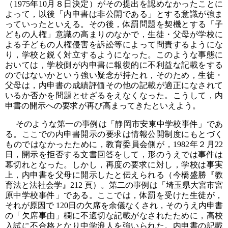
（1975年10月８日決定）がその提出を認めなかったことに
よって，以後「内申書は非公開である」とする意識が強ま
っていったといえる。その後，体罰問題を契機とする「子
どもの人権」意識の高まりのなかで，生徒・父母が学校に
よる子どもの人権侵害を訴訟等によって問責するようにな
り，学校と鋭く対立するようになった。このような事態に
おいては，学校側が内申書に報復的に不利益な記載をする
のではないかという強い疑念が持たれ，そのため，生徒・
父母は，内申書の成績評価その他の記載が適正になされて
いるか否かを問題とせざるをえなくなった。こうして，内
申書の開示への要求が再び高まってきたといえよう。
そのような第一の事例は「静岡市安東中学校事件」であ
る。ここでの内申書開示の要求は情報公開制度にもとづく
ものではなかったために，教育委員会側が，1982年２月22
日，開示を拒否する文書回答をして，形のうえでは事件は
幕切れとなった。しかし，再度の要求に対し，学校は事実
上，内申書を父母に開示したと伝えられる（今橋盛勝『教
育法と法社会学』212 頁）。第二の事例は「埼玉県大宮市宮
原中学校事件」である。ここでは，体罰を受けた生徒が，
それが原因で 120日の欠席を余儀なくされ，そのうえ内申書
の「欠席事由」欄に不適切な記載がなされたために，高校
入試に不合格となり中学浪人を強いられた。内申書の記載