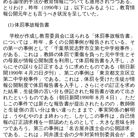
める論理的手法が教育情報についても適用されつつある。
とりわけ，昨年（1990年）は，以下にみるように，教育情
報公開元年とも言うべき状況を呈していた。
(1) 体罰事故報告書
学校が作成し教育委員会に送られる「体罰事故報告書」
については，昨年，多くの公開事例が報告されている。そ
の第一の事例として「千葉県習志野市立第七中学校事件」
がある。これは，教師の体罰で重傷を負った元中学生とそ
の母親が情報公開制度を利用して体罰報告書を入手し，さ
らにその誤りを訂正するように求めたものである（朝日新
聞1990年４月25日夕刊）。第二の事例は「東京都文京区立
第二中学校事件」である。これは，体罰を受けた生徒が情
報公開制度で体罰報告書を入手し，さらにその訂正を求め
た結果，生徒側の言い分も併記された報告書が改めて出さ
れたというものである（朝日新聞1990年８月４日）。ただ
しこの事件では新たな報告書が提出されたものの，教師側
と生徒側の言い分は食い違ったままで，事実関係の解明
は，うやむやのまま終わった。しかしこの事件は，自己情
報の訂正請求権を一部認めたものとして，大きな意味を持
つであろう。第三の事例は「名古屋弁護士会の公開請求」
である。これは，同弁護士会の少年対策特別委員会が，愛