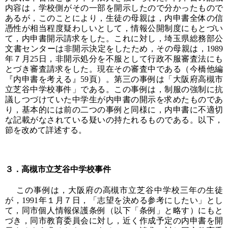
内容は，学校側がその一部を開示したので分かったもので
あるが，このことにより，生徒の母親は，内申書全体の信
憑性が相当程度疑わしいとして，情報公開制度にもとづい
て，内申書開示請求をした。これに対し，埼玉県総務部公
文書センターは非開示決定をしたため，その母親は，1989
年７月25日，非開示処分を不服として行政不服審査法にも
とづき審査請求をした。現在その審査中である（今橋他編
『内申書を考える』59頁）。第三の事例は「大阪府高槻市
立芝谷中学校事件」である。この事例は，制服の強制に抗
議しつづけていた中学生が内申書の開示を求めたものであ
り，基本的には前の二つの事例と同様に，内申書に不適切
な記載がなされている疑いの持たれるものである。以下，
節を改めて詳述する。
３．高槻市立芝谷中学校事件
この事例は，大阪府の高槻市立芝谷中学校三年の生徒
が，1991年１月７日，「志望を決める参考にしたい」とし
て，同市個人情報保護条例（以下「条例」と略す）にもと
づき，同市教育委員会に対し，近く作成予定の内申書を開