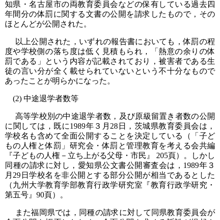
知県・名古屋市の両教育委員会などの保有している過去四
年間分の体罰に関する文書の公開を請求したもので，その
ほとんどが公開された。
以上公開された，いずれの報告書においても，体罰の程
度や学校側の落ち度は低く見積もられ，「熱意の余りの体
罰である」という内容が記載されており，被害者である生
徒の言い分が全く載せられていないという不十分なもので
あったことが明らかになった。
(2) 中途退学者数等
高等学校別の中途退学者数，及び原級留置き者数の公開
に関しては，既に1989年３月28日，茨城県教育委員会は，
学校名も含めて全面公開することを決定している（「子ど
もの人権と体罰」研究会・体罰と管理教育を考える会共編
『子どもの人権－立ち上がる父母・市民』 205頁）。しかし
同種の請求に対し，愛知県公文書公開審査会は，1989年３
月29日学校名を非公開とする部分公開が相当であるとした
（九州大学教育学部教育行政学研究室『教育行政学研究・
第五号』90頁）。
また福岡県では，同種の請求に対して同県教育委員会が