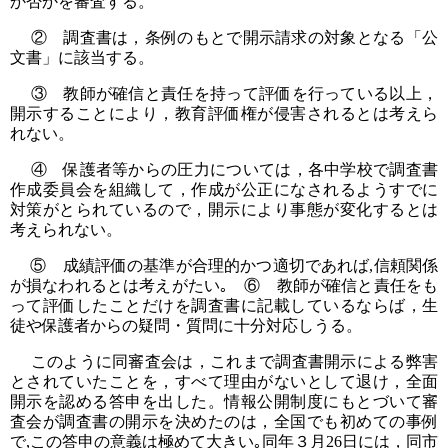
か否かを審査する。
② 調査書は，条例のもとで開示請求の対象となる「公
文書」に該当する。
③ 教師が確信と責任を持って評価を行っている以上，
開示することにより，教育評価権が侵害されるとは考えら
れない。
④ 保護者等からの圧力については，各中学校で調査書
作成委員会を組織して，作成が公正になされるようすでに
対策がとられているので，開示により事態が変化するとは
考えられない。
⑤ 成績評価の基準が合理的かつ適切であれば,信頼関係
が損なわれるとは考えがたい｡ ⑥ 教師が確信と責任をも
って評価したことだけを調査書に記載しているならば，生
徒や保護者からの疑問・質問に十分対応しうる。
このように同審査会は，これまで調査書開示による弊害
とされていたことを，すべて理由がないとして退け，全面
開示を認める答申を出した。情報公開制度にもとづいて審
査会が調査書の開示を決めたのは，全国でも初めての事例
で,この答申の意義は極めて大きい｡同年３月26日には，同市