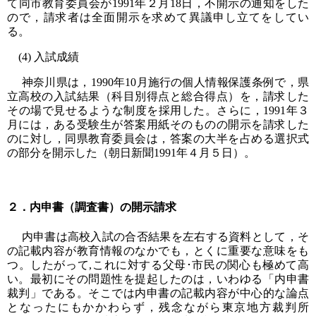
て同市教育委員会が1991年２月18日，不開示の通知をした
ので，請求者は全面開示を求めて異議申し立てをしてい
る。
(4) 入試成績
神奈川県は，1990年10月施行の個人情報保護条例で，県
立高校の入試結果（科目別得点と総合得点）を，請求した
その場で見せるような制度を採用した。さらに，1991年３
月には，ある受験生が答案用紙そのものの開示を請求した
のに対し，同県教育委員会は，答案の大半を占める選択式
の部分を開示した（朝日新聞1991年４月５日）。
２．内申書（調査書）の開示請求
内申書は高校入試の合否結果を左右する資料として，そ
の記載内容が教育情報のなかでも，とくに重要な意味をも
つ。したがって,これに対する父母･市民の関心も極めて高
い。最初にその問題性を提起したのは，いわゆる「内申書
裁判」である。そこでは内申書の記載内容が中心的な論点
となったにもかかわらず，残念ながら東京地方裁判所