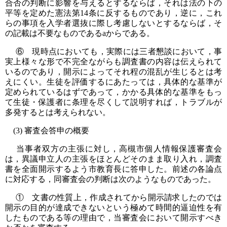
合否の判断に影響を与えるとするならば，それは法の下の
平等を定めた憲法第14条に反するものであり，逆に，これ
らの事項を入学者選抜に際し考慮しないとするならば，そ
の記載は不要なものであるaからである。
⑥ 現時点においても，実際には三者懇談において，事
実上様々な形で不完全ながらも調査書の内容は伝えられて
いるのであり，開示によってそれ程の混乱が生じるとは考
えにくい。生徒を評価するにあたっては，具体的な基準が
定められているはずであって，かかる具体的な基準をもっ
て生徒・保護者に条理を尽くして説明すれば，トラブルが
多発するとは考えられない。
(3) 審査会答申の概要
当事者双方の主張に対し，高槻市個人情報保護審査会
は，異議申立人の主張をほとんどそのまま取り入れ，調査
書を全面開示するよう市教育長に答申した。前述の各論点
に対応する，同審査会の判断は次のようなものであった。
① 文書の性質上，作成されてから開示請求したのでは
開示の目的が達成できないという極めて時間的逼迫性を有
したものである等の理由で，当審査会において開示すべき