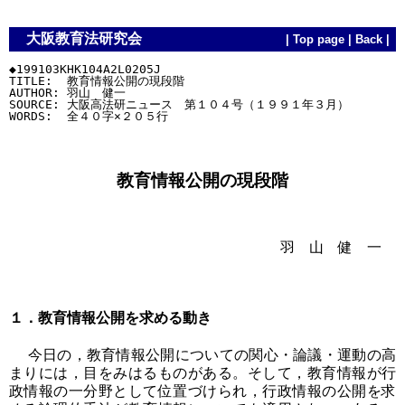
大阪教育法研究会
|
Top page
|
Back
|
◆199103KHK104A2L0205J

TITLE:  教育情報公開の現段階

AUTHOR: 羽山　健一

SOURCE: 大阪高法研ニュース　第１０４号（１９９１年３月）

教育情報公開の現段階
羽 山 健 一
１．教育情報公開を求める動き
今日の，教育情報公開についての関心・論議・運動の高
まりには，目をみはるものがある。そして，教育情報が行
政情報の一分野として位置づけられ，行政情報の公開を求