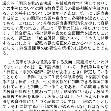
議会も「開示を求める決議」を賛成多数で可決しており，
この事例についての同市教育委員会の最終判断が注目され
る。この答申について，評価すべき点は，第一に，調査書
作成前に，その開示の当否を審査する必要性を認めたこと
である。これによって今後の調査書開示請求が少しは容易
になると思われる。第二は「学習の記録」欄だけではな
く，「総合所見」欄の開示を含めた全面開示を認めたこと
である。第三は，「総合所見」欄について，「本人に開示
することにより，記載内容の適正化をはかるべきである」
として，調査書開示の必要性を積極的に認めたことであ
る。
この答申が大きな意義を有する反面，問題点がないわけ
ではない。それは，訂正請求権について，条例第14条がそ
の行使を「事実の記載に誤りがある」ときに限定している
ことから，「条例に従って生徒や保護者が訂正を請求でき
るのは，氏名，住所，性別等客観的に判断できる事項に限
られている」と判断していることである。この問題は教師
の教育評価権とも関わっており，結論的にいえば，教師の
裁量権の範囲を逸脱し，あるいは乱用したと考えられる違
法な教育評価にもとづく記載については，当然のこととし
て，それに対する訂正請求権が認められなければならな