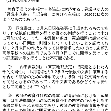
(2) 開示請求の理由
教育委員会の主張する各論点に対応する，異議申立人の
「異議申立書」「反論書」における主張は，おおむね次の
ようなものであった。
① 調査書は，２月末日現在確実に作成されるものであ
り，作成以前に開示を行うか否かの判断を行うことは十分
に可能である。また，条例第14条は，実施機関は請求があ
ってから15日間は，判断をしなくてもよいことを認めてお
り，２月末日の作成を待って開示請求したのでは，志願先
高等学校への提出日である３月９日までに開示を受け，か
つ訂正請求等を行うことは不可能である。
② 「内申書裁判」（東京地裁決定）で問題とされた内
部的文書性は，民事訴訟法 312条３号後段の文書に該当する
か否かの議論のための概念であり，条例上は公文書か否か
が問題となるのであって，内部文書であるかどうかは要件
として問題とされていない。
③ 教師の教育評価権の尊重，教育評価における「裁量
権」は司法機関が，教師の教育評価の内容の当否を判断す
る際に用いられる概念であり，教師の教育評価情報を生徒
本人やその保護者に開示するかどうかを考える場合とは次