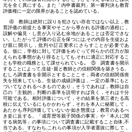
元を全く異にする。また「内申書裁判」第一審判決も教育
評価権に一定の限界があることを認めている。
④ 教師は絶対に誤りを犯さない存在ではない以上，教
育評価の前提たる事実やそこから導かれる評価の過程に，
誤解や偏見・し意が入り込む余地があることは否定できな
い。したがって,評価の公正を保つには,その内容を生徒およ
び親に開示し，批判や訂正要求にさらすことが必要であ
る。仮に，学校に対して評価をめぐって何らかの圧力が加
えられる事態があり得るとしても,それに適正に対応するこ
とも学校の職務として課せられている｡ ⑤ 調査書を開示
することによって,生徒･親と教師との信頼関係を築きうる。
むしろ調査書を非開示とすることこそ，両者の信頼関係喪
失を招来している。生徒の成績評価は，一定の基準にもと
づいてなされるべきものであり，そうであれば，教師は自
己の「主観的」判断の基準を説明すれば良く，それは十分
可能である。相対評価について，その結果を第三者たる高
校に伝えているにもかかわらず，それを本人に秘匿して，
あたかも序列評価していないか如き態度は，教育のあるべ
き姿に反する。「成育歴等親子関係の事実」や「本人に関
する病気等」の事項について調査書に記載すること自体,不
当である。すなわち,これらの事項が入学者選抜に際して，