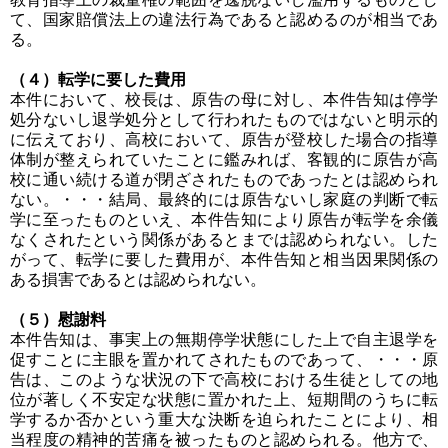
て、国家賠償法上の違法行為であると認めるのが相当であ
る。
（４）転学に要した費用
本件において、校長は、原告の母に対し、本件告知は停学
処分ないし退学処分として行われたものではないと明示的
に伝えており、高校において、原告が登校した場合の指導
体制が整えられていたことに鑑みれば、客観的に原告が高
校に通い続ける道が閉ざされたものであったとは認められ
ない。・・・結局、最終的には原告ないし家庭の判断で転
学に至ったものといえ、本件告知により原告が転学を余儀
なくされたという関係があるとまでは認められない。した
がって、転学に要した費用が、本件告知と相当因果関係の
ある損害であるとは認められない。
（５）慰謝料
本件告知は、事実上の無期停学状態にした上で自主退学を
促すことに主眼を置かれてされたものであって、・・・原
告は、このような状況の下で高校における生徒としての地
位が著しく不安定な状態に置かれた上、短期間のうちに転
学するか否かという重大な決断を迫られたことにより、相
当程度の精神的苦痛を被ったものと認められる。他方で、