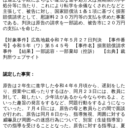
処分等に当たり、これにより転学を余儀なくされたなどと
主張して、被告に対し、国家賠償法１条１項に基づく損害
賠償請求として、慰謝料２３０万円等の支払を求めた事案
である。判決は原告の請求を一部認め、被告市に２０万円
の支払いを命じた。
【対象事件】広島地裁令和７年５月２７日判決 【事件番
号】令和５年（ワ）第５４５号 【事件名】損害賠償請求
事件 【結果】一部認容・一部棄却（控訴） 【出典】裁
判所ウェブサイト
認定した事実：
原告は２年生に進学した令和４年６月頃から、遅刻をした
り、授業中に眠ったりするほか、同月２３日には、教員に
対して、殺したい、少年法があるから今ならやれるよ、と
いった趣旨の発言をするなど、問題行動をするようになっ
ていった。７月４日には、原告の母と教員らとの間で面談
が行われ、原告は同月８日から、指導無視、周囲に対する
威嚇及び周囲への迷惑行為について、別室（生徒指導室）
での指導を受けることとなった。原告に対する指導は、夏