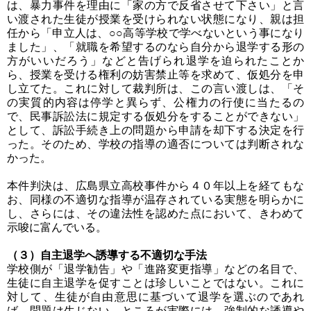
は、暴力事件を理由に「家の方で反省させて下さい」と言
い渡された生徒が授業を受けられない状態になり、親は担
任から「申立人は、○○高等学校で学べないという事になり
ました」、「就職を希望するのなら自分から退学する形の
方がいいだろう」などと告げられ退学を迫られたことか
ら、授業を受ける権利の妨害禁止等を求めて、仮処分を申
し立てた。これに対して裁判所は、この言い渡しは、「そ
の実質的内容は停学と異らず、公権力の行使に当たるの
で、民事訴訟法に規定する仮処分をすることができない」
として、訴訟手続き上の問題から申請を却下する決定を行
った。そのため、学校の指導の適否については判断されな
かった。
本件判決は、広島県立高校事件から４０年以上を経てもな
お、同様の不適切な指導が温存されている実態を明らかに
し、さらには、その違法性を認めた点において、きわめて
示唆に富んでいる。
（３）自主退学へ誘導する不適切な手法
学校側が「退学勧告」や「進路変更指導」などの名目で、
生徒に自主退学を促すことは珍しいことではない。これに
対して、生徒が自由意思に基づいて退学を選ぶのであれ
ば、問題は生じない。ところが実際には、強制的な誘導や