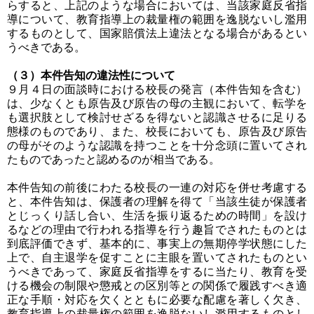
らすると、上記のような場合においては、当該家庭反省指
導について、教育指導上の裁量権の範囲を逸脱ないし濫用
するものとして、国家賠償法上違法となる場合があるとい
うべきである。
（３）本件告知の違法性について
９月４日の面談時における校長の発言（本件告知を含む）
は、少なくとも原告及び原告の母の主観において、転学を
も選択肢として検討せざるを得ないと認識させるに足りる
態様のものであり、また、校長においても、原告及び原告
の母がそのような認識を持つことを十分念頭に置いてされ
たものであったと認めるのが相当である。
本件告知の前後にわたる校長の一連の対応を併せ考慮する
と、本件告知は、保護者の理解を得て「当該生徒が保護者
とじっくり話し合い、生活を振り返るための時間」を設け
るなどの理由で行われる指導を行う趣旨でされたものとは
到底評価できず、基本的に、事実上の無期停学状態にした
上で、自主退学を促すことに主眼を置いてされたものとい
うべきであって、家庭反省指導をするに当たり、教育を受
ける機会の制限や懲戒との区別等との関係で履践すべき適
正な手順・対応を欠くとともに必要な配慮を著しく欠き、
教育指導上の裁量権の範囲を逸脱ないし濫用するものとし