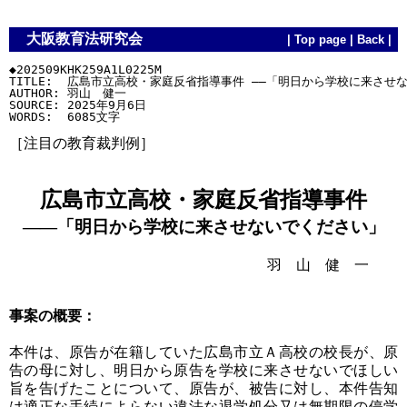
大阪教育法研究会
|
Top page
|
Back
|
◆202509KHK259A1L0225M

TITLE:  広島市立高校・家庭反省指導事件 ――「明日から学校に来させな
AUTHOR: 羽山　健一

SOURCE: 2025年9月6日

［注目の教育裁判例］
広島市立高校・家庭反省指導事件
――「明日から学校に来させないでください」
羽 山 健 一
事案の概要：
本件は、原告が在籍していた広島市立Ａ高校の校長が、原
告の母に対し、明日から原告を学校に来させないでほしい
旨を告げたことについて、原告が、被告に対し、本件告知
は適正な手続によらない違法な退学処分又は無期限の停学