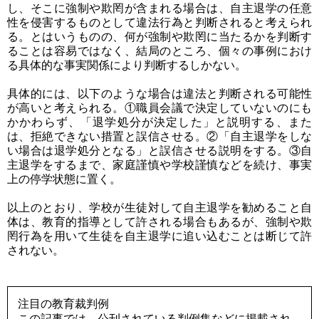
し、そこに強制や欺罔が含まれる場合は、自主退学の任意
性を侵害するものとして違法行為と判断されると考えられ
る。とはいうものの、何が強制や欺罔に当たるかを判断す
ることは容易ではなく、結局のところ、個々の事例におけ
る具体的な事実関係により判断するしかない。
具体的には、以下のような場合は違法と判断される可能性
が高いと考えられる。①職員会議で決定していないのにも
かかわらず、「退学処分が決定した」と説明する、また
は、拒絶できない措置と誤信させる。②「自主退学をしな
い場合は退学処分となる」と誤信させる説明をする。③自
主退学をするまで、家庭謹慎や学校謹慎などを続け、事実
上の停学状態に置く。
以上のとおり、学校が生徒対して自主退学を勧めること自
体は、教育的指導として許される場合もあるが、強制や欺
罔行為を用いて生徒を自主退学に追い込むことは断じて許
されない。
注目の教育裁判例
この記事では，公刊されている判例集などに掲載され