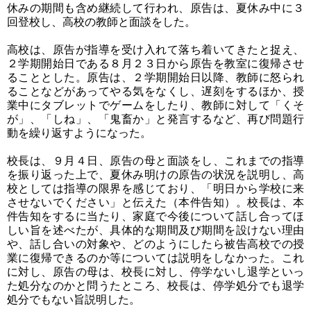
休みの期間も含め継続して行われ、原告は、夏休み中に３
回登校し、高校の教師と面談をした。
高校は、原告が指導を受け入れて落ち着いてきたと捉え、
２学期開始日である８月２３日から原告を教室に復帰させ
ることとした。原告は、２学期開始日以降、教師に怒られ
ることなどがあってやる気をなくし、遅刻をするほか、授
業中にタブレットでゲームをしたり、教師に対して「くそ
が」、「しね」、「鬼畜か」と発言するなど、再び問題行
動を繰り返すようになった。
校長は、９月４日、原告の母と面談をし、これまでの指導
を振り返った上で、夏休み明けの原告の状況を説明し、高
校としては指導の限界を感じており、「明日から学校に来
させないでください」と伝えた（本件告知）。校長は、本
件告知をするに当たり、家庭で今後について話し合ってほ
しい旨を述べたが、具体的な期間及び期間を設けない理由
や、話し合いの対象や、どのようにしたら被告高校での授
業に復帰できるのか等については説明をしなかった。これ
に対し、原告の母は、校長に対し、停学ないし退学といっ
た処分なのかと問うたところ、校長は、停学処分でも退学
処分でもない旨説明した。