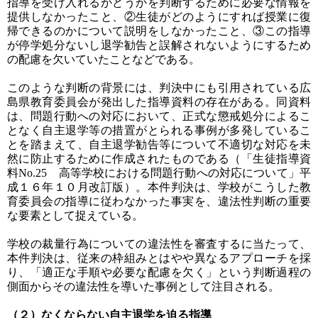
指導を受け入れるかどうかを判断するために必要な情報を
提供しなかったこと、②生徒がどのようにすれば授業に復
帰できるのかについて説明をしなかったこと、③この指導
が停学処分ないし退学勧告と誤解されないようにするため
の配慮を欠いていたことなどである。
このような判断の背景には、判決中にも引用されている広
島県教育委員会が発出した指導資料の存在がある。同資料
は、問題行動への対応において、正式な懲戒処分によるこ
となく自主退学等の措置がとられる事例が多発しているこ
とを踏まえて、自主退学勧告等について不適切な対応を未
然に防止するために作成されたものである（「生徒指導資
料No.25 高等学校における問題行動への対応について」平
成１６年１０月改訂版）。本件判決は、学校がこうした教
育委員会の指導に従わなかった事実を、違法性判断の重要
な要素として捉えている。
学校の裁量行為についての違法性を審査するに当たって、
本件判決は、従来の枠組みとはやや異なるアプローチを採
り、「適正な手順や必要な配慮を欠く」という判断過程の
側面からその違法性を導いた事例として注目される。
（２）なくならない自主退学を迫る指導