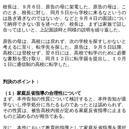
校長は、９月６日、原告の母に架電した。原告の母は、こ
のとき、校長に対し、同月５日から学校に来るなというの
は急ぎ過ぎなのではないか、などと９月４日の面談につい
て納得できない旨を述べたが、校長は、まずは家族で話し
合ってほしいと、上記面談時と同様の説明を繰り返した。
原告の母は、高校には戻れず、次の学校を探すしかないと
考えるに至り、転学先を探した。原告は、９月５日以降、
高校には登校せず、翌６日には、高校で転学のために必要
な書類を受け取り、同月１２日に転学届を提出し、１０月
１日に通信制の高校に転学した。
判決のポイント：
（１）家庭反省指導の合理性について
まず、本件告知の性質について検討すると、本件告知が退
学ないし停学処分に当たるものであったとは認められず、
その性質は、被告高校内規が定める家庭反省指導に止まる
ものと認めるのが相当である。
次に、本件において教育的指導として家庭反省指導を選択