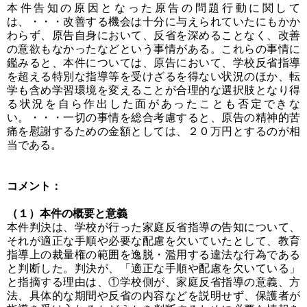
本件告知の原因となった原告の問題行動に関して
は、・・・改善する機会は十分に与えられていたにもかか
わらず、原告自身において、反省を深めることなく、改善
の意欲もなかったなどという事情がある。これらの事情に
鑑みると、本件については、原告において、学校反省指導
を超える特別な指導等を受けざるを得ない状況のほか、転
学も含め学習環境を変えることが合理的な選択肢となり得
る状況を自ら作出した面があったことも否定できな
い。・・・一切の事情を総合考慮すると、原告の精神的苦
痛を慰謝するための金額としては、２０万円とするのが相
当である。
コメント：
（１）本件の概要と意義
本件判決は、学校が行った家庭反省指導の告知について、
それが適正な手順や必要な配慮を欠いていたとして、教育
指導上の裁量権の範囲を逸脱・濫用する違法な行為である
と判断した。判決が、「適正な手順や配慮を欠いている」
と指摘する理由は、①学校側が、家庭反省指導の意義、方
法、具体的な期間や反省の内容などを説明せず、保護者が