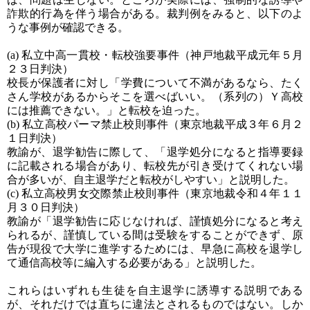
詐欺的行為を伴う場合がある。裁判例をみると、以下のよ
うな事例が確認できる。
(a) 私立中高一貫校・転校強要事件（神戸地裁平成元年５月
２３日判決）
校長が保護者に対し「学費について不満があるなら、たく
さん学校があるからそこを選べばいい。（系列の）Ｙ高校
には推薦できない。」と転校を迫った。
(b) 私立高校パーマ禁止校則事件（東京地裁平成３年６月２
１日判決）
教諭が、退学勧告に際して、「退学処分になると指導要録
に記載される場合があり、転校先が引き受けてくれない場
合が多いが、自主退学だと転校がしやすい」と説明した。
(c) 私立高校男女交際禁止校則事件（東京地裁令和４年１１
月３０日判決）
教諭が「退学勧告に応じなければ、謹慎処分になると考え
られるが、謹慎している間は受験をすることができず、原
告が現役で大学に進学するためには、早急に高校を退学し
て通信高校等に編入する必要がある」と説明した。
これらはいずれも生徒を自主退学に誘導する説明である
が、それだけでは直ちに違法とされるものではない。しか