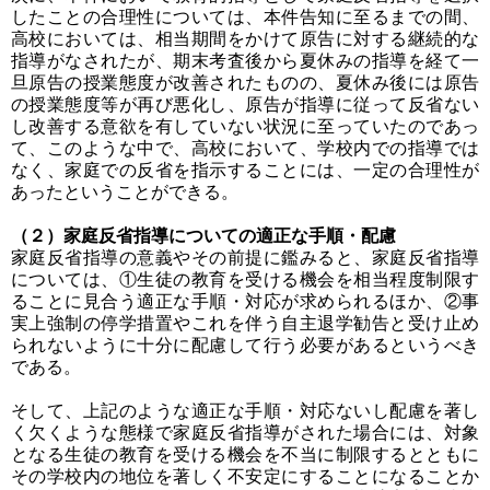
したことの合理性については、本件告知に至るまでの間、
高校においては、相当期間をかけて原告に対する継続的な
指導がなされたが、期末考査後から夏休みの指導を経て一
旦原告の授業態度が改善されたものの、夏休み後には原告
の授業態度等が再び悪化し、原告が指導に従って反省ない
し改善する意欲を有していない状況に至っていたのであっ
て、このような中で、高校において、学校内での指導では
なく、家庭での反省を指示することには、一定の合理性が
あったということができる。
（２）家庭反省指導についての適正な手順・配慮
家庭反省指導の意義やその前提に鑑みると、家庭反省指導
については、①生徒の教育を受ける機会を相当程度制限す
ることに見合う適正な手順・対応が求められるほか、②事
実上強制の停学措置やこれを伴う自主退学勧告と受け止め
られないように十分に配慮して行う必要があるというべき
である。
そして、上記のような適正な手順・対応ないし配慮を著し
く欠くような態様で家庭反省指導がされた場合には、対象
となる生徒の教育を受ける機会を不当に制限するとともに
その学校内の地位を著しく不安定にすることになることか