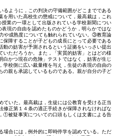
いるように，この判決の守備範囲がどこまでである
な言葉を用いた高校生の懲戒について，最高裁は，これ
リズムの授業の一環として出版されている学校新聞につい
の表現の自由を認めたものかどうか，明らかではな
断力や成熟度についても触れられていない。③教育論
に保障することが子どもの成長にとって必要である
活動の妨害が予測されるという証拠をいっさい提出
ていただろうか。また，「実質的妨害」とはどの様
明白かつ現在の危険」テストではなく，妨害が生じ
，学校側に広い裁量権を与え，生徒の表現の自由の
ちの親も承認しているものである。親が自分の子ど
めていた。最高裁は，生徒には公教育を受ける正当
は，憲法修正第１４条の適正手続きが保障されなければな
，①被疑事実についての口頭もしくは文書による告
る場合には，例外的に即時停学を認めている。ただ