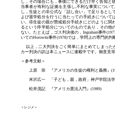
し，その場合にも，事後にできるだけ早く告知と
当事者が有利な証拠を主張し,不利な事実につい
し，生徒との非公式な「話し合い」で足りるとし
よび退学処分を行うに当たっての手続きについて
い。④生徒の親が懲戒処分手続きにどのように関
るという停学処分についてのものであり，その他
ない。たとえば，ゴス判決後の，Ingraham事件
いてのHorowitz事件(1978)では，学問上
以上，二大判決をごく簡単にまとめてしまったが
カー判決の訳は本ニュースに連載中です。御意見
＜参考文献＞
上原 崇 『アメリカの生徒の権利と義務』(198
米沢広一 「子ども，親，政府」神戸学院法学15巻2,3,
松井茂記 『アメリカ憲法入門』(1989)
＜レジメ＞
