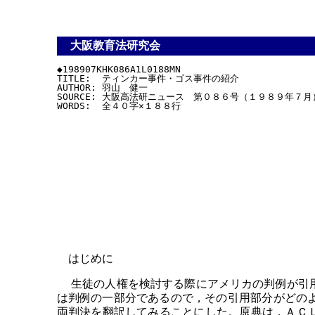
大阪教育法研究会
◆198907KHK086A1L0188MN

TITLE:  ティンカー事件・ゴス事件の紹介

AUTHOR: 羽山　健一

SOURCE: 大阪高法研ニュース　第０８６号（１９８９年７月）
はじめに
生徒の人権を検討する際にアメリカの判例が引用
は判例の一部分であるので，その引用部分がどの
両判決を翻訳してみることにした。原典は，ＡＣＬＵ（