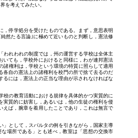
限界を考えてみたい。
に，停学処分を受けたものである。まず，意思表明
純然たる言論｣に極めて近いものと判断し，憲法修
「われわれの制度では，州の運営する学校は全体主
おいても，学校外におけると同様に，わが連邦憲法
１条の諸権利は，学校という環境の特質に照らして適用
る各自の憲法上の諸権利を校門の所で捨て去るのだ
するには，憲法上の正当な理由が示されなければな
学校の教育活動における規律を具体的かつ実質的に
を実質的に妨害し，あるいは，他の生徒の権利を侵
いえば，腕章を着用したことであり，これは無言で
い」として，スパルタの例を引きながら，国家主導
要な場所である」とも述べ，教室は「思想の交換市