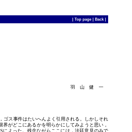
|
Top page
|
Back
|
羽 山 健 一
，ゴス事件はたいへんよく引用される。しかしそれ
限界がどこにあるかを明らかにしてみようと思い，
ENTSによった。残念ながらここには，法廷意見のみで