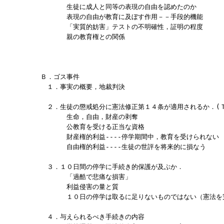
　　　　生徒に成人と同等の表現の自由を認めたのか

　　　　表現の自由が教育に及ぼす作用－－手段的機能

　　　　「実質的妨害」テストの不明確性，証明の程度

　　　　親の教育権との関係

Ｂ．ゴス事件

　１．事実の概要，地裁判決

　２．生徒の懲戒処分に憲法修正第１４条が適用されるか．(Ｔinke
　　　　生命，自由，財産の剥奪

　　　　公教育を受ける正当な資格

　　　　財産権的利益----停学期間中，教育を受けられない

　　　　自由権的利益----生徒の世評を将来的に損なう

　３．１０日間の停学に手続き的保護が及ぶか．

　　　　「過酷で悲痛な損害」

　　　　利益侵害の量と質

　　　　１０日の停学は取るに足りないものではない（憲法を完
　４．与えられるべき手続きの内容
