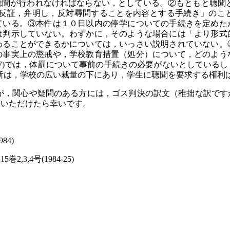
聴聞が行われなければならない，としている。②もともと聴聞と
て反証，弁明し，反対尋問することを内容とする手続き」のこ
ている。③本件は１０日以内の停学についての手続きを定めた
は判示していない。わずかに，そのような場合には「より形式
わることができるかについては，いっさい説明されていない。
の事実上の懲戒や，学校教育措置（処分）について，どのよう
(1977)では，体罰について事前の手続きの必要がないとして
の専門的判断は，学校の広い裁量の下にあり，学生に聴聞を要求する権
，関心や疑問のある方には，ゴス判決の訳文（稚拙な訳です
等いただけたら幸いです。
4)
4号(1984-25)