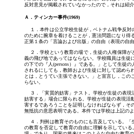
反対意見が掲載されていなかったので，それは紹
Ａ．ティンカー事件(1969)
１．本件は公立学校生徒が，ベトナム戦争反対の
のために腕章を着けることが，憲法問題になり得
正第１条の「言論および出版」の自由（表現の自
２．学校という教育の場で，生徒の人権保障がど
義の飛び地であってはならない。学校職員は生徒
の下での『人(persons）』である。」として
されるにしても，教師および生徒に対して認めら
とは，とうてい主張できない。」と宣言し，この
らない。
３．「実質的妨害」テスト。学校が生徒の表現活
妨害する」場合に限られる。学校が生徒の表現活
害するであろうことを証明しなければならず，そ
無抵抗の意思表明である。本件では学校は上記の
４．判例は教育そのものにも言及している。「生
の教育を否定して教育の自由に理解を示している
場」であり，国家の将来はこのような自由な教育