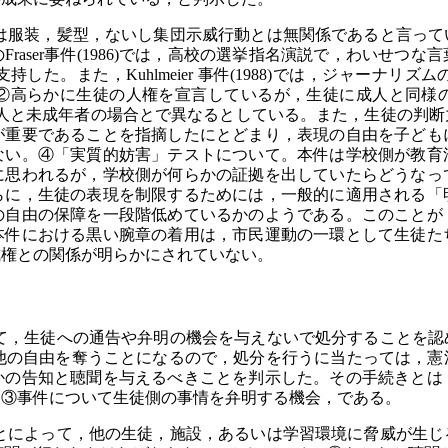
服装，髪型，ないし集団示威行動とは無関係であると言って
raser事件(1986)では，高校の選挙指名演説で，わいせつ
た。また，Kuhlmeier 事件(1988)では，ジャーナ
②高らかに生徒の人権を宣言しているが，生徒に成人と同様
断は成人と未成年者の場合とで異なるとしている。また，生徒の判
が重要であることを指摘したにとどまり，表現の自由を子ども
ない。④「実質的妨害」テストについて。本件は学校側が教育
に思われるが，学校側が何らかの証拠を出していたらどうなっ
らに，生徒の表現を制限するためには，一般的に適用される「
の自由の保障を一段階低めているかのようである。このことが
本件における黒い腕章の着用は，市民運動の一環として生徒た
戒権との関係が明らかにされていない。
，生徒への通告や弁明の機会を与えないで処分することを認
徒の教育その他の自由を奪うことになるので，処分を行うに当たって
かの告知と聴聞を与えるべきことを判示した。その手続きとは
，③事件について生徒側の事情を弁明する機会，である。
によって，他の生徒，施設，あるいは学習環境に脅威が生じ