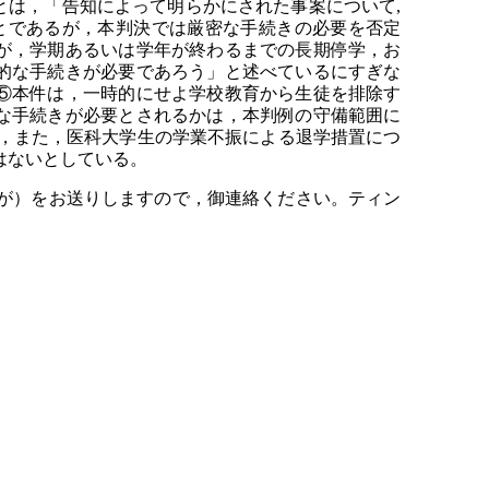
は，「告知によって明らかにされた事案について,
とであるが，本判決では厳密な手続きの必要を否定
が，学期あるいは学年が終わるまでの長期停学，お
的な手続きが必要であろう」と述べているにすぎな
⑤本件は，一時的にせよ学校教育から生徒を排除す
な手続きが必要とされるかは，本判例の守備範囲に
いるし，また，医科大学生の学業不振による退学措置につ
利はないとしている。
が）をお送りしますので，御連絡ください。ティン