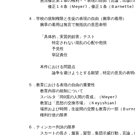
　　　　憲法修正第１条の権利－－表現の自由（言論，出版の自
　　　　　　修正１４条（Ｍeyer)，修正１条（Ｂarnette)

　４．学校の規制権限と生徒の表現の自由（腕章の着用）

　　　　腕章の着用は無言で無抵抗の意思表明

　　　　「具体的，実質的妨害」テスト

　　　　　　　特定されない混乱の心配や危惧

　　　　　　　予見性

　　　　　　　挙証責任

　　　　本件における問題点

　　　　　　　論争を避けようとする願望，特定の意見の表明の
　５．教育における表現の自由の重要性

　　　　教育内容の統制について

　　　　スパルタ「同O質の人間の育成」（Ｍeyer)　

　　　　教室は「思想の交換市場」（Ｋeyishian)

　　　　場所および時間，生徒間の交際も教育の一部（Ｂurnsi
　　　　権利行使の限界

　６．ティンカー判決の限界

　　　　スカートの長さ，服装，髪型，集団示威行動，言論，出