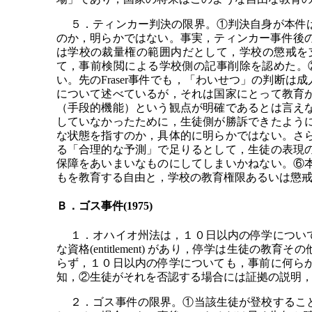
５．ティンカー判決の限界。①判決自身が本件は
のか，明らかではない。事実，ティンカー事件後のF
は学校の裁量権の範囲内だとして，学校の懲戒を支持し
て，事前検閲による学校側の記事削除を認めた。
い。先のFraser事件でも，「わいせつ」の判
について述べているが，それは国家にとって教育
（手段的機能）という観点が明確であるとは言え
していなかったために，生徒側が勝訴できたよう
な状態を指すのか，具体的に明らかではない。さ
る「合理的な予測」で足りるとして，生徒の表現
保障をあいまいなものにしてしまいかねない。⑥
もを教育する自由と，学校の教育権限あるいは懲
Ｂ．ゴス事件(1975)
１．オハイオ州法は，１０日以内の停学について
な資格(entitlement) があり，停学は生
らず，１０日以内の停学についても，事前に何ら
知，②生徒がそれを否認する場合には証拠の説明
２．ゴス事件の限界。①当該生徒が登校すること