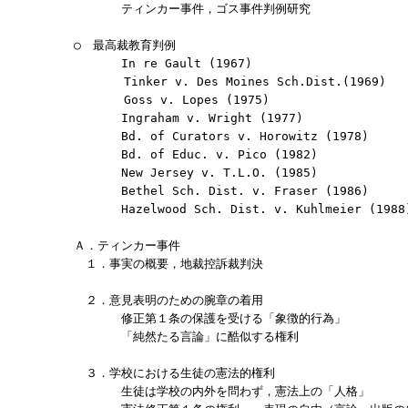
　　　　ティンカー事件，ゴス事件判例研究

　　　　　　　　　　　　　　　　　　　　　　　　　　　　
○　最高裁教育判例

　　　　In re Gault (1967)

 　　　 Tinker v. Des Moines Sch.Dist.(1969)

 　　　 Goss v. Lopes (1975) 

　　　　Ingraham v. Wright (1977) 

　　　　Bd. of Curators v. Horowitz (1978)

　　　　Bd. of Educ. v. Pico (1982) 

　　　　New Jersey v. T.L.O. (1985) 

　　　　Bethel Sch. Dist. v. Fraser (1986)

　　　　Hazelwood Sch. Dist. v. Kuhlmeier (1988
Ａ．ティンカー事件

　１．事実の概要，地裁控訴裁判決

　２．意見表明のための腕章の着用

　　　　修正第１条の保護を受ける「象徴的行為」

　　　　「純然たる言論」に酷似する権利

　３．学校における生徒の憲法的権利

　　　　生徒は学校の内外を問わず，憲法上の「人格」
