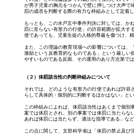
が男子児童の胸元をつかんで壁に押しつけ大声で
罰の成否を判断する際の有力な枠組みとして定着
もっとも、この水戸五中事件判決に対しては、かね
罰に至らない有形力の行使」の許容範囲が拡大す
使であっても、児童生徒の人格的尊厳を傷つけ、
また、この理論の教育現場への影響については、
激励という反教育的なものである」という厳しい
やすいものである反面、その運用のあり方次第で
（２）体罰該当性の判断枠組みについて
それでは、どのような有形力の行使であれば許容
らして具体的・個別的に判断するほかはない」と
この枠組みによれば、体罰該当性はあくまで個別
案では体罰とされ、別の事案では体罰に当たらな
あれば体罰には当たらず、適法な指導である」な
この点に関して、文部科学省は「体罰の禁止及び