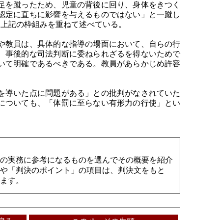
足を蹴ったため、児童の背後に回り、身体をきつく
認定に直ちに影響を与えるものではない」と一蹴し
、上記の枠組みを重ねて述べている。
や教員は、具体的な指導の場面において、自らの行
、事後的な司法判断に委ねられざるを得ないためで
いて明確であるべきである。教員があらかじめ許容
を導いた点に問題がある」との批判がなされていた
についても、「体罰に至らない有形力の行使」とい
の実務に参考になるものを選んでその概要を紹介
や「判決のポイント」の項目は、判決文をもと
ます。