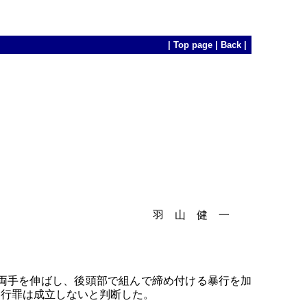
|
Top page
|
Back
|
羽 山 健 一
両手を伸ばし、後頭部で組んで締め付ける暴行を加
暴行罪は成立しないと判断した。