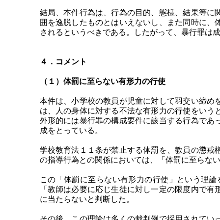
結局、本件行為は、行為の目的、態様、結果等に
囲を逸脱したものとはいえないし、また同時に、
されるというべきである。したがって、暴行罪は
４．コメント
（１）体罰に至らない有形力の行使
本件は、小学校の教員が児童に対して羽交い締め
は、人の身体に対する不法な有形力の行使をいう
外形的には暴行罪の構成要件に該当する行為であ
成をとっている。
学校教育法１１条が禁止する体罰を、教員の懲戒
の指導行為との関係においては、「体罰に至らな
この「体罰に至らない有形力の行使」という理論
「教師は必要に応じ生徒に対し一定の限度内で有
に当たらないと判断した。
その後、この理論は多くの裁判例で採用されてい