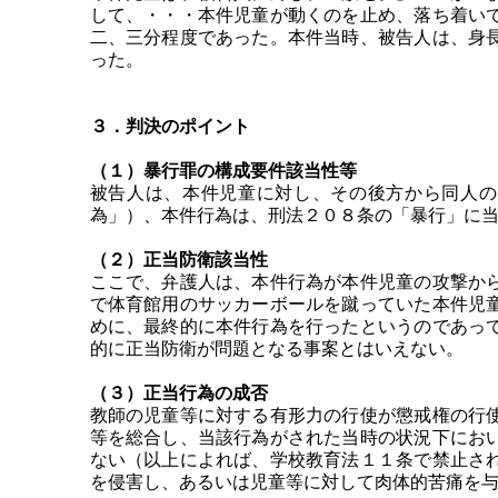
して、・・・本件児童が動くのを止め、落ち着い
二、三分程度であった。本件当時、被告人は、身
った。
３．判決のポイント
（１）暴行罪の構成要件該当性等
被告人は、本件児童に対し、その後方から同人の
為」）、本件行為は、刑法２０８条の「暴行」に
（２）正当防衛該当性
ここで、弁護人は、本件行為が本件児童の攻撃か
で体育館用のサッカーボールを蹴っていた本件児
めに、最終的に本件行為を行ったというのであっ
的に正当防衛が問題となる事案とはいえない。
（３）正当行為の成否
教師の児童等に対する有形力の行使が懲戒権の行
等を総合し、当該行為がされた当時の状況下にお
ない（以上によれば、学校教育法１１条で禁止さ
を侵害し、あるいは児童等に対して肉体的苦痛を