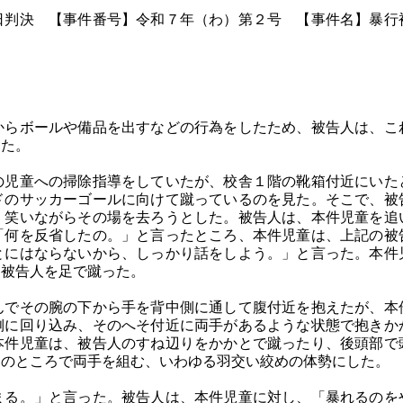
日判決 【事件番号】令和７年（わ）第２号 【事件名】暴行
からボールや備品を出すなどの行為をしたため、被告人は、こ
った。
の児童への掃除指導をしていたが、校舎１階の靴箱付近にいた
ドのサッカーゴールに向けて蹴っているのを見た。そこで、被
、笑いながらその場を去ろうとした。被告人は、本件児童を追
「何を反省したの。」と言ったところ、本件児童は、上記の被
とにはならないから、しっかり話をしよう。」と言った。本件
、被告人を足で蹴った。
んでその腕の下から手を背中側に通して腹付近を抱えたが、本
側に回り込み、そのへそ付近に両手があるような状態で抱きか
本件児童は、被告人のすね辺りをかかとで蹴ったり、後頭部で
部のところで両手を組む、いわゆる羽交い絞めの体勢にした。
まる。」と言った。被告人は、本件児童に対し、「暴れるのを