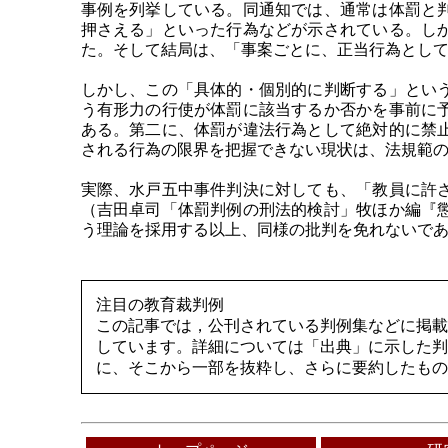
事例を列挙している。同通知では、通常は体罰と
押さえる」といった行為などが示されている。し
た。そして結局は、「事案ごとに、正当行為とし
しかし、この「具体的・個別的に判断する」とい
う有形力の行使が体罰に該当するか否かを事前に
ある。第二に、体罰が違法行為として絶対的に禁
される行為の限界を把握できない現状は、法規範
実際、水戸五中事件判決に対しても、「教員に許
（吉田卓司「体罰判例の刑法的検討」牧ほか編『
う理論を採用する以上、同様の批判を免れないで
注目の教育裁判例
この記事では，公刊されている判例集などに掲載
しています。詳細については「出典」に示した判
に、そこから一部を抜粋し、さらに要約したもの