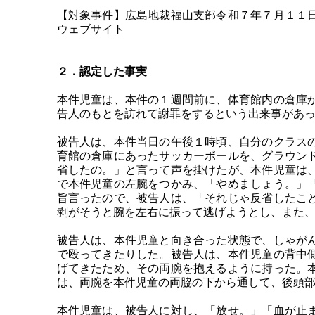
【対象事件】広島地裁福山支部令和７年７月１１
ウェブサイト
２．認定した事実
本件児童は、本件の１週間前に、体育館内の倉庫
告人のもとを訪れて謝罪をするという出来事があ
被告人は、本件当日の午後１時頃、自分のクラス
育館の倉庫にあったサッカーボールを、グラウン
省したの。」と言って声を掛けたが、本件児童は
で本件児童の左腕をつかみ、「やめましょう。」
旨言ったので、被告人は、「それじゃ反省したこ
剥がそうと腕を左右に振って逃げようとし、また
被告人は、本件児童と向き合った状態で、しゃが
で殴ってきたりした。被告人は、本件児童の背中
げてきたため、その両腕を抱えるように持った。
は、両腕を本件児童の両脇の下から通して、後頭
本件児童は、被告人に対し、「放せ。」「血が止