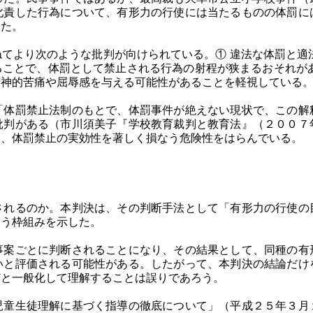
叱責した行為について、有形力の行使には当たるものの体罰に
した。
てより次のような批判が向けられている。① 違法な体罰と適
ることで、体罰として禁止される行為の射程が狭まるおそれがあ
精神的苦痛や屈辱感を与える可能性があることを軽視している
「体罰禁止法制のもとで、体罰事件が絶えない現状で、この解
批判がある（市川須美子『学校教育裁判と教育法』（２００７
は、体罰禁止の実効性を著しく損なう危険性をはらんでいる。
されるのか。本判決は、その判断手法として「有形力の行使の
いう枠組みを示した。
事案ごとに判断されることになり、その結果として、同種の有
いと評価される可能性がある。したがって、本判決の結論だけ
どと一般化して理解することは誤りであろう。
児童生徒理解に基づく指導の徹底について」（平成２５年３月