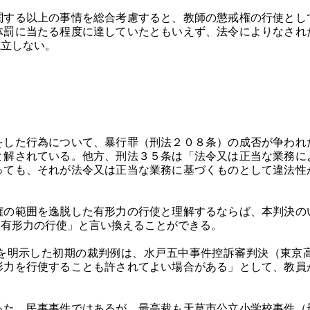
関する以上の事情を総合考慮すると、教師の懲戒権の行使とし
体罰に当たる程度に達していたともいえず、法令によりなされ
成立しない。
をした行為について、暴行罪（刑法２０８条）の成否が争われ
と解されている。他方、刑法３５条は「法令又は正当な業務に
っても、それが法令又は正当な業務に基づくものとして違法性
権の範囲を逸脱した有形力の行使と理解するならば、本判決の
い有形力の行使」と言い換えることができる。
を明示した初期の裁判例は、水戸五中事件控訴審判決（東京
形力を行使することも許されてよい場合がある」として、教員
った。民事事件ではあるが、最高裁も天草市公立小学校事件（