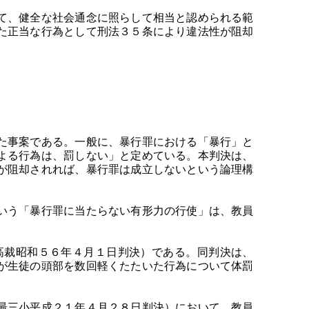
て、健全な社会通念に照らして相当と認められる範
た正当な行為として刑法３５条により違法性が阻却
た事案である。一般に、暴行罪における「暴行」と
よる行為は、罰しない」と定めている。本判決は、
が阻却されれば、暴行罪は成立しないという論理構
いう「暴行罪に当たらない有形力の行使」は、教員
高裁昭和５６年４月１日判決）である。同判決は、
が生徒の頭部を数回軽くたたいた行為について体罰
最三小平成２１年４月２８日判決）において、教員