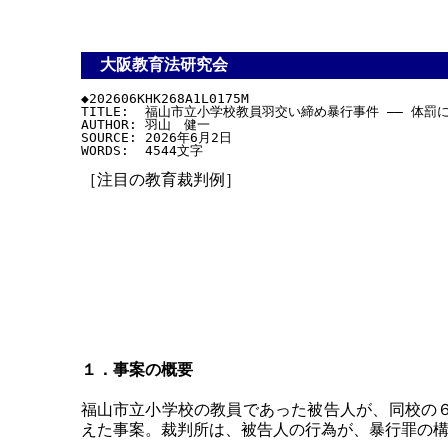
大阪教育法研究会
◆202606KHK268A1L0175M

TITLE:  福山市立小学校教員羽交い締め暴行事件 ―― 体罰
AUTHOR: 羽山　健一

SOURCE: 2026年6月2日

［注目の教育裁判例］
１．事案の概要
福山市立小学校の教員であった被告人が、同校の
えた事案。裁判所は、被告人の行為が、暴行罪の