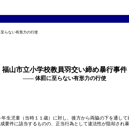
に至らない有形力の行使

福山市立小学校教員羽交い締め暴行事件
―― 体罰に至らない有形力の行使
６年生児童（当時１１歳）に対し、後方から両脇の下を通して
構成要件に該当するものの、正当行為として違法性が阻却され