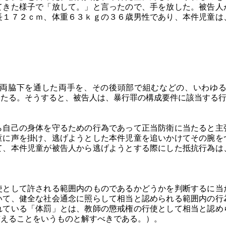
てきた様子で「放して。」と言ったので、手を放した。被告人
長１７２ｃｍ、体重６３ｋｇの３６歳男性であり、本件児童は
両脇下を通した両手を、その後頭部で組むなどの、いわゆ
当たる。そうすると、被告人は、暴行罪の構成要件に該当する
ら自己の身体を守るための行為であって正当防衛に当たると主
童に声を掛け、逃げようとした本件児童を追いかけてその腕を
て、本件児童が被告人から逃げようとする際にした抵抗行為は
使として許される範囲内のものであるかどうかを判断するに当
いて、健全な社会通念に照らして相当と認められる範囲内の行
れている「体罰」とは、教師の懲戒権の行使として相当と認め
与えることをいうものと解すべきである。）。