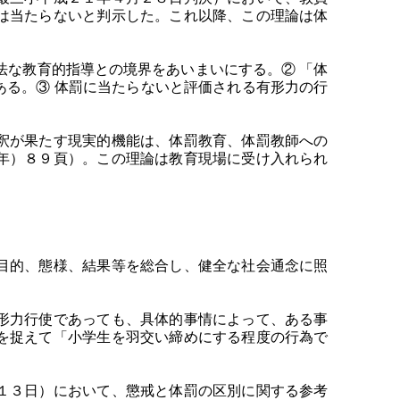
は当たらないと判示した。これ以降、この理論は体
法な教育的指導との境界をあいまいにする。② 「体
る。③ 体罰に当たらないと評価される有形力の行
。
釈が果たす現実的機能は、体罰教育、体罰教師への
年）８９頁）。この理論は教育現場に受け入れられ
目的、態様、結果等を総合し、健全な社会通念に照
形力行使であっても、具体的事情によって、ある事
を捉えて「小学生を羽交い締めにする程度の行為で
１３日）において、懲戒と体罰の区別に関する参考