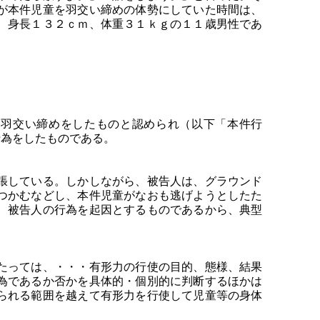
が本件児童を羽交い締めの体勢にしていた時間は、
、身長１３２ｃｍ、体重３１ｋｇの１１歳男性であ
る羽交い締めをしたものと認められ（以下「本件行
行為をしたものである。
張している。しかしながら、被告人は、グラウンド
つかむなどし、本件児童がなおも逃げようとしたた
、被告人の行為を起因とするものであるから、典型
たっては、・・・有形力の行使の目的、態様、結果
為であるか否かを具体的・個別的に判断するほかは
られる範囲を越えて有形力を行使して児童等の身体