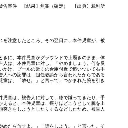
被告事件 【結果】無罪（確定） 【出典】裁判所
れを注意したところ、その翌日に、本件児童が、被
ときに、本件児童がグラウンドで上履きのまま、体
告人は、本件児童に対し、「やめましょう。何を反
いかけ、プールの近くの倉庫付近で追いついて右手
告人への謝罪は、担任教諭から言われたからである
児童は、「放せ。」と言って、つかまれた腕を引き
件児童は、被告人に対して、膝で蹴ってきたり、手
かえると、本件児童は、振りほどこうとして腕を上
頭突きをしようとしたりするなどしたため、被告人
やめたら放すよ。」「話をしよう。」と言った。そ