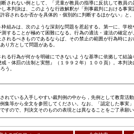
判断されない例として、「児童が教員の指導に反抗して教員の
かし本判決は、このような行政解釈が「刑事裁判における事実
て許容されるか否かを具体的・個別的に判断するほかない」と
う枠組みは、次のような深刻な問題を惹起する。第一に、学校
予測することが極めて困難になる。行為の適法・違法の確定が
止されるべきものであるならば、その禁止の範囲が行為時にお
のあり方として問題がある。
される行為が何かを明確にできないような基準に依拠して結論
懲戒・体罰の法制と実態』（１９９２年）１００頁）。本判決
あろう。
されている入手しやすい裁判例の中から，先例として教育活動
例集等から全文を参照してください。なお、「認定した事実」
ですので、判決文そのものの表現とは異なることをご了承願い