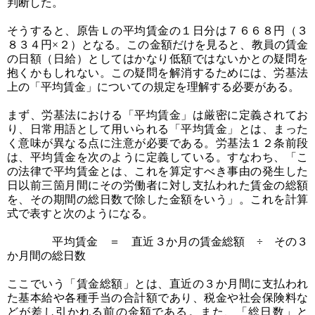
判断した。
そうすると、原告Ｌの平均賃金の１日分は７６６８円（３
８３４円×２）となる。この金額だけを見ると、教員の賃金
の日額（日給）としてはかなり低額ではないかとの疑問を
抱くかもしれない。この疑問を解消するためには、労基法
上の「平均賃金」についての規定を理解する必要がある。
まず、労基法における「平均賃金」は厳密に定義されてお
り、日常用語として用いられる「平均賃金」とは、まった
く意味が異なる点に注意が必要である。労基法１２条前段
は、平均賃金を次のように定義している。すなわち、「こ
の法律で平均賃金とは、これを算定すべき事由の発生した
日以前三箇月間にその労働者に対し支払われた賃金の総額
を、その期間の総日数で除した金額をいう」。これを計算
式で表すと次のようになる。
平均賃金 ＝ 直近３か月の賃金総額 ÷ その３
か月間の総日数
ここでいう「賃金総額」とは、直近の３か月間に支払われ
た基本給や各種手当の合計額であり、税金や社会保険料な
どが差し引かれる前の金額である。また、「総日数」と