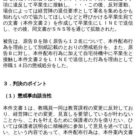
項に違反して卒業生に接触し、・・・この後、反対運動、
場合によっては経営陣の退任要求として署名を集めるかも
知れないので協力してほしいなどと呼びかける卒業生宛て
の文書（本件文書２）を作成して卒業生にＬＩＮＥで送信
し、その後、同文書がＳＮＳ等を通じて拡散された。
被告は、原告Ｂを除く原告ら１２名について、本件配布行
為を理由として別紙記載のとおりの懲戒処分を、また、原
告Ｂに対し、本件配布行為に加えて自宅待機中に卒業生と
接触し本件文書２をＬＩＮＥで送信した行為を理由として
停職１４日の懲戒処分をした。
３．判決のポイント
（１）懲戒事由該当性
本件文書１は、教職員一同は教育課程の変更に反対してお
り、経営陣にその変更、見直しを要望しているが叶わない
ことから、これを叶えるために保護者の力を借りたい、ひ
いては保護者説明会に積極的に参加して意見を述べてほし
い、という内容であって、本件配布行為は、本件案内文書