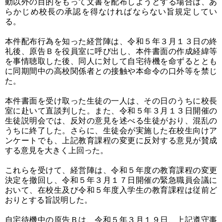
動以外の目的をもって文書を配布しようとする場合は、あ
らかじめ校長の承認を得なければならない旨規定してい
る。
本件配布行為を知った経営陣は、令和５年３月１３日の終
礼後、原告Ｂを役員室に呼び出し、本件書面の作成経緯等
を事情聴取した後、同人に対して自宅待機を命ずるととも
に同期間中の高校関係者との接触や本命令の口外等を禁じ
た。
本件書面を受け取った生徒の一人は、その日のうちに校長
室に赴いて直談判した。また、令和５年３月１３日開催の
生徒説明会では、反対の意見を述べる生徒がおり、混乱の
うちに終了した。さらに、生徒会が実施した在校生向けア
ンケートでも、上記教育課程の変更に反対する意見が賛成
する意見を大きく上回った。
これらを受けて、経営陣は、令和５年度の教育課程の変更
決定を撤回し、令和５年３月１７日開催の緊急職員会議に
おいて、在校生及び令和５年度入学生の教育課程は従前ど
おりとする旨説明した。
自宅待機中の原告Ｂは、令和５年３月１９日、上記遵守事