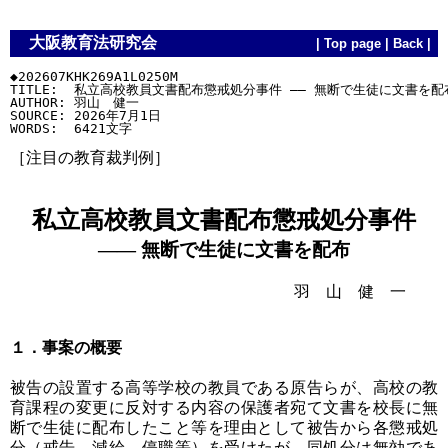
大阪教育法研究会
|
Top page
|
Back
|
◆202607KHK269A1L0250M

TITLE:  私立高校教員文書配布懲戒処分事件 ―― 無断で生徒に文書を配布
AUTHOR: 羽山　健一

SOURCE: 2026年7月1日

［注目の教育裁判例］
私立高校教員文書配布懲戒処分事件
―― 無断で生徒に文書を配布
羽 山 健 一
１．事案の概要
被告の設置する高等学校の教員である原告らが、高校の教
育課程の変更に反対する内容の保護者宛て文書を校長に無
断で生徒に配布したこと等を理由として被告から各懲戒処
分（戒告、減給、停職等）を受けたが、同処分は無効であ