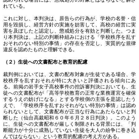
れている。
これに対し、本判決は、原告らの行為が、学校の名誉・信
用を毀損し、経営方針の実施を妨害して、高校の経営に実
害を及ぼしたと認定し、懲戒処分を有効と判断した。つま
り本判決は、上記の判断枠組みにおける「学校秩序を乱す
おそれのない特別の事情」の存在を否定し、実質的な規律
違反を認めたものと理解できる。
（２）生徒への文書配布と教育的配慮
裁判例においては、文書の配布対象が生徒である場合、学
校秩序を乱すおそれが特に大きいと評価される傾向にあ
る。前掲の岩手女子高校事件の控訴審判決においても、生
徒への文書配布が「高等学校教育の正常な業務運宮を確保
するうえの妨げになる」とする学校側の主張を是認したう
えで、「学校秩序を乱すおそれがない特別の事情」は認め
られないとして、文書配布が正当な行為にあたらないと判
断した（仙台高裁昭和６０年６月２８日判決）。このよう
に、生徒への文書配布が厳しく制限される背景には、「判
断能力が十分に成熟していない生徒を大人の紛争に巻き込
んではならない」という教育的配慮の考え方がある。