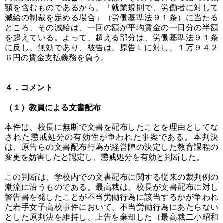
額を含むものであるから、「就業規則で、労働者に対して
減給の制裁を定める場合」（労働基準法９１条）に当たる
ところ、その減給は、一回の額が平均賃金の一日分の半額
を超えている。よって、超える部分は、労働基準法９１条
に反し、無効であり、被告は、原告Ｌに対し、１万９４２
６円の賃金支払義務を負う。
４．コメント
（１）教員による文書配布
本件は、校長に無断で文書を配布したことを理由としてな
された懲戒処分の有効性が争われた事案である。本判決
は、原告らの文書配布行為が経営陣の決定した教育課程の
変更を妨害したと認定し、懲戒処分を有効と判断した。
この判断は、学校内での文書配布に関する従来の裁判例の
潮流に沿うものである。最高裁は、校長が文書配布に対し
警告書を発したことが不当労働行為に該当するかが争われ
た岩手女子高校事件において、不当労働行為にあたらない
とした原判決を維持し、上告を棄却した（最高裁二小昭和