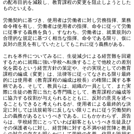
の配布目的を減殺し、教育課程の変更を阻止しようとした
ものといえる。
労働契約に基づき、使用者は労働者に対し労務指揮、業務
命令権を有し、労働者は使用者の指揮、命令に従って労働
に従事する義務を負う。すなわち、労働者は、就業規則の
合理的な規定に基づく相当な指揮、命令である限り、仮に
反対の意見を有していたとしてもこれに従う義務がある。
これを本件についてみるに、生徒減少による経営難を回避
するために就職に強い学校へ転換することで他校との差別
化を図るという経営方針の策定や、その実現としての教育
課程の編成（変更）は、法律等に従ってなされる限り最終
的には使用者（教育課程の編成は校長）の権限に属する事
柄である。そして、教員らは、組織の一員として、また実
際に生徒の教育に当たる専門職として、教育課程の編成等
に協力する役割が与えられるとともに、反対の意見を述べ
ることもできると考えられるが、使用者による最終的な決
定に対しては法規範等に反しない限りこれに従う労働契約
上の義務があるというべきである。にもかかわらず、原告
らは、学校経営にとっていわば顧客ともいうべき生徒及び
その保護者らに対し、経営陣に対する不満や経営陣と教員
らの対立の存在を明らかにして学校の名誉、信用を毀損す