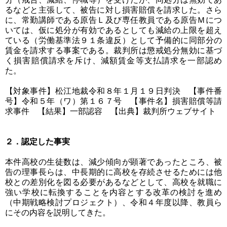
るなどと主張して、被告に対し損害賠償を請求した。さら
に、常勤講師である原告Ｌ及び専任教員である原告Ｍにつ
いては、仮に処分が有効であるとしても減給の上限を超え
ている（労働基準法９１条違反）として予備的に同部分の
賃金を請求する事案である。裁判所は懲戒処分無効に基づ
く損害賠償請求を斥け、減額賃金等支払請求を一部認め
た。
【対象事件】松江地裁令和８年１月１９日判決 【事件番
号】令和５年（ワ）第１６７号 【事件名】損害賠償等請
求事件 【結果】一部認容 【出典】裁判所ウェブサイト
２．認定した事実
本件高校の生徒数は、減少傾向が顕著であったところ、被
告の理事長らは、中長期的に高校を存続させるためには他
校との差別化を図る必要があるなどとして、高校を就職に
強い学校に転換することを内容とする改革の検討を進め
（中期戦略検討プロジェクト）、令和４年度以降、教員ら
にその内容を説明してきた。