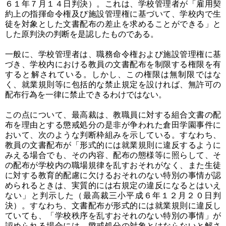
６１年７月１４日判決）。これは、学校管理者が「雇用契
約上の指揮命令権及び施設管理権に基づいて、学校内で生
徒を対象とした文書配布の差止を求めることができる」と
した原判決の判断を是認したものである。
一般に、学校管理者は、職務命令権および施設管理権に基
づき、学校内における教員の文書配布を制限する権限を有
すると解されている。しかし、この権限は無制限ではな
く、就業規則等に包括的な禁止規定を設ければ、無許可の
配布行為を一律に禁止できるわけではない。
この点について、最高裁は、教職員に対する組合文書の配
布を理由とする懲戒処分の是非が争われた倉田学園事件に
おいて、次のような判断枠組みを示している。すなわち、
教員の文書配布が「形式的には就業規則に違反するように
みえる場合でも、その内容、配布の態様等に照らして、そ
の配布が学校内の職場規律を乱すおそれがなく、また生徒
に対する教育的配慮に欠けるおそれのない特別の事情が認
められるときは、実質的には右規定の違反になるとはいえ
ない」と判示した（最高裁三小平成６年１２月２０日判
決）。すなわち、文書配布が形式的には就業規則に違反し
ていても、「学校秩序を乱すおそれのない特別の事情」が
認められる場合には、懲戒処分の対象とはならないと解さ