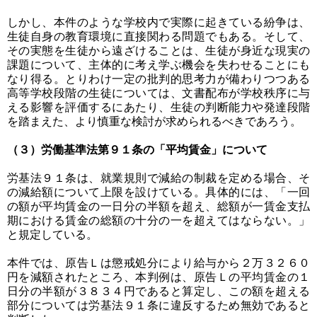
しかし、本件のような学校内で実際に起きている紛争は、
生徒自身の教育環境に直接関わる問題でもある。そして、
その実態を生徒から遠ざけることは、生徒が身近な現実の
課題について、主体的に考え学ぶ機会を失わせることにも
なり得る。とりわけ一定の批判的思考力が備わりつつある
高等学校段階の生徒については、文書配布が学校秩序に与
える影響を評価するにあたり、生徒の判断能力や発達段階
を踏まえた、より慎重な検討が求められるべきであろう。
（３）労働基準法第９１条の「平均賃金」について
労基法９１条は、就業規則で減給の制裁を定める場合、そ
の減給額について上限を設けている。具体的には、「一回
の額が平均賃金の一日分の半額を超え、総額が一賃金支払
期における賃金の総額の十分の一を超えてはならない。」
と規定している。
本件では、原告Ｌは懲戒処分により給与から２万３２６０
円を減額されたところ、本判例は、原告Ｌの平均賃金の１
日分の半額が３８３４円であると算定し、この額を超える
部分については労基法９１条に違反するため無効であると