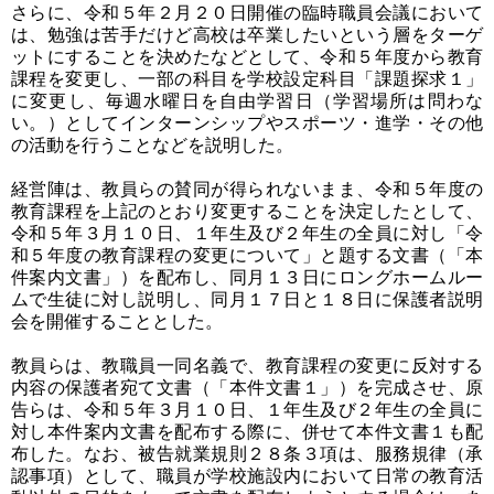
さらに、令和５年２月２０日開催の臨時職員会議において
は、勉強は苦手だけど高校は卒業したいという層をターゲ
ットにすることを決めたなどとして、令和５年度から教育
課程を変更し、一部の科目を学校設定科目「課題探求１」
に変更し、毎週水曜日を自由学習日（学習場所は問わな
い。）としてインターンシップやスポーツ・進学・その他
の活動を行うことなどを説明した。
経営陣は、教員らの賛同が得られないまま、令和５年度の
教育課程を上記のとおり変更することを決定したとして、
令和５年３月１０日、１年生及び２年生の全員に対し「令
和５年度の教育課程の変更について」と題する文書（「本
件案内文書」）を配布し、同月１３日にロングホームルー
ムで生徒に対し説明し、同月１７日と１８日に保護者説明
会を開催することとした。
教員らは、教職員一同名義で、教育課程の変更に反対する
内容の保護者宛て文書（「本件文書１」）を完成させ、原
告らは、令和５年３月１０日、１年生及び２年生の全員に
対し本件案内文書を配布する際に、併せて本件文書１も配
布した。なお、被告就業規則２８条３項は、服務規律（承
認事項）として、職員が学校施設内において日常の教育活