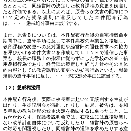
るとともに、同経営陣の決定した教育課程の変更を妨害し
たと評価できる。以上によれば、原告らが文書の配布につ
いて定めた就業規則に違反してした本件配布行為
は、・・・懲戒処分事由に該当する。
また、原告Ｂについては、本件配布行為後の自宅待機命令
期間中に、遵守事項に反して本件高校の卒業生と接触し、
教育課程の変更への反対運動や経営陣の退任要求への協力
を呼びかける本件文書２を作成してＬＩＮＥで送信した事
実も、校長の職務上の指示に従わずにした学校の名誉・信
用毀損行為であり、経営陣の策定した経営方針やその具体
的内容としての教育課程の変更への妨害行為といえ、就業
規則の遵守事項に反し、・・・懲戒処分事由に該当する。
（２）懲戒権濫用
本件配布行為後、実際に校長室に赴いて直談判する生徒が
出たり、生徒説明会が混乱したりし、結局、被告は、令和
５年度の教育課程の変更決定を撤回するに至ったこと、に
もかかわらず、保護者説明会では、在校生には直接影響し
ない改革計画自体について反対したり、経営陣の原告らへ
の対応を問題視したり、同経営陣の退陣を求めたりする意