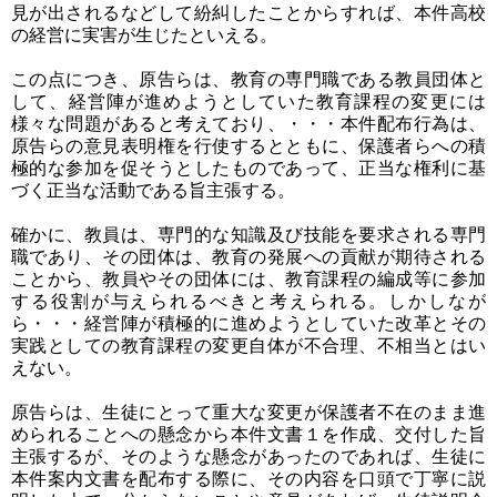
見が出されるなどして紛糾したことからすれば、本件高校
の経営に実害が生じたといえる。
この点につき、原告らは、教育の専門職である教員団体と
して、経営陣が進めようとしていた教育課程の変更には
様々な問題があると考えており、・・・本件配布行為は、
原告らの意見表明権を行使するとともに、保護者らへの積
極的な参加を促そうとしたものであって、正当な権利に基
づく正当な活動である旨主張する。
確かに、教員は、専門的な知識及び技能を要求される専門
職であり、その団体は、教育の発展への貢献が期待される
ことから、教員やその団体には、教育課程の編成等に参加
する役割が与えられるべきと考えられる。しかしなが
ら・・・経営陣が積極的に進めようとしていた改革とその
実践としての教育課程の変更自体が不合理、不相当とはい
えない。
原告らは、生徒にとって重大な変更が保護者不在のまま進
められることへの懸念から本件文書１を作成、交付した旨
主張するが、そのような懸念があったのであれば、生徒に
本件案内文書を配布する際に、その内容を口頭で丁寧に説