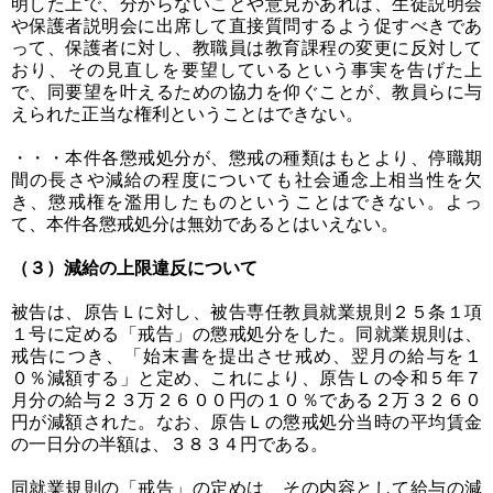
明した上で、分からないことや意見があれば、生徒説明会
や保護者説明会に出席して直接質問するよう促すべきであ
って、保護者に対し、教職員は教育課程の変更に反対して
おり、その見直しを要望しているという事実を告げた上
で、同要望を叶えるための協力を仰ぐことが、教員らに与
えられた正当な権利ということはできない。
・・・本件各懲戒処分が、懲戒の種類はもとより、停職期
間の長さや減給の程度についても社会通念上相当性を欠
き、懲戒権を濫用したものということはできない。よっ
て、本件各懲戒処分は無効であるとはいえない。
（３）減給の上限違反について
被告は、原告Ｌに対し、被告専任教員就業規則２５条１項
１号に定める「戒告」の懲戒処分をした。同就業規則は、
戒告につき、「始末書を提出させ戒め、翌月の給与を１
０％減額する」と定め、これにより、原告Ｌの令和５年７
月分の給与２３万２６００円の１０％である２万３２６０
円が減額された。なお、原告Ｌの懲戒処分当時の平均賃金
の一日分の半額は、３８３４円である。
同就業規則の「戒告」の定めは、その内容として給与の減