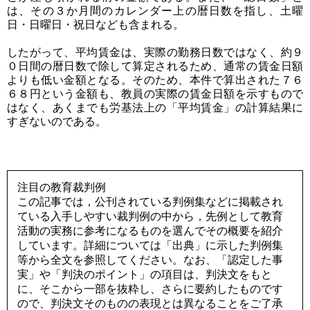
は、その３か月間のカレンダー上の暦日数を指し、土曜
日・日曜日・祝日なども含まれる。
したがって、平均賃金は、実際の勤務日数ではなく、約９
０日間の暦日数で除して算定されるため、通常の賃金日額
よりも低い金額となる。そのため、本件で算出された７６
６８円という金額も、教員の実際の賃金日額を示すもので
はなく、あくまでも労基法上の「平均賃金」の計算結果に
すぎないのである。
注目の教育裁判例
この記事では，公刊されている判例集などに掲載され
ている入手しやすい裁判例の中から，先例として教育
活動の実務に参考になるものを選んでその概要を紹介
しています。詳細については「出典」に示した判例集
等から全文を参照してください。なお、「認定した事
実」や「判決のポイント」の項目は、判決文をもと
に、そこから一部を抜粋し、さらに要約したものです
ので、判決文そのものの表現とは異なることをご了承