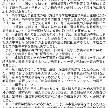
科について」（通知）を踏まえ、普通教育及び専門教育を選択履修を旨
として総合的に施す学科としての総合学科の創設について積極的に取り
組む必要があること。
③ 高等学校入学者選抜の在り方は高等学校中途退学問題と密接にかか
わっており、高等学校教育の改革の推進に関する会議の第三次報告及び
平成五年二月二二日付け文初高第二四三号「高等学校の入学者選抜につ
いて」（通知）を踏まえ、選抜方法の多様化、選抜尺度の多元化等を一
層推進するなど、入学者選抜方法の改善に取り組む必要があること。
④ 中途退学者が多数にのぼる学校に対しては、教員配置の充実による
指導体制の強化を図っていくことが必要であり、生徒指導や日常の教育
相談の中核となる指導力のある教員を重点的に配置するなど、学校全体
としての指導体制を整備充実すること。
また、教育相談の専門的な知識・技術等に関する教員の研修に努め、
このような教員が重点的に配置されるよう配慮すること。
⑤ 中途退学問題を含め学校不適応や問題行動などに関する各学校の相
談活動等の取組を支援するための教育センター等の活動の一層の充実を
図ること。
⑥ 転・編入学について学校、生徒、保護者の相談等に当たるため、ま
た、学校における追指導を充実させるよう、教育委員会に相談窓口を設
置し、必要な情報提供等を行う必要があること。また、この場合、国立
教育会館に設置している「転入学情報ネットワークシステム」の活用に
ついても留意すること。
⑦ 転・編入学が円滑に行われるよう、転・編入学者のための特別定員
枠の設定、随時の転・編入学の受入れの促進、単位制高等学校の設置の
推進、定時制・通信制課程の充実など種々の措置を講じていく必要があ
ること。
⑧ 中途退学問題への対応に当たっては、不本意入学等をできるだけ少
なくするための生徒の特性等に十分配慮した進路決定や高等学校入学後