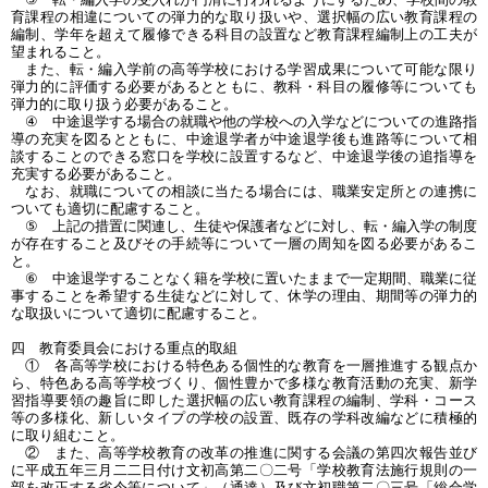
育課程の相違についての弾力的な取り扱いや、選択幅の広い教育課程の
編制、学年を超えて履修できる科目の設置など教育課程編制上の工夫が
望まれること。
また、転・編入学前の高等学校における学習成果について可能な限り
弾力的に評価する必要があるとともに、教科・科目の履修等についても
弾力的に取り扱う必要があること。
④ 中途退学する場合の就職や他の学校への入学などについての進路指
導の充実を図るとともに、中途退学者が中途退学後も進路等について相
談することのできる窓口を学校に設置するなど、中途退学後の追指導を
充実する必要があること。
なお、就職についての相談に当たる場合には、職業安定所との連携に
ついても適切に配慮すること。
⑤ 上記の措置に関連し、生徒や保護者などに対し、転・編入学の制度
が存在すること及びその手続等について一層の周知を図る必要があるこ
と。
⑥ 中途退学することなく籍を学校に置いたままで一定期間、職業に従
事することを希望する生徒などに対して、休学の理由、期間等の弾力的
な取扱いについて適切に配慮すること。
四 教育委員会における重点的取組
① 各高等学校における特色ある個性的な教育を一層推進する観点か
ら、特色ある高等学校づくり、個性豊かで多様な教育活動の充実、新学
習指導要領の趣旨に即した選択幅の広い教育課程の編制、学科・コース
等の多様化、新しいタイプの学校の設置、既存の学科改編などに積極的
に取り組むこと。
② また、高等学校教育の改革の推進に関する会議の第四次報告並び
に平成五年三月二二日付け文初高第二〇二号「学校教育法施行規則の一
部を改正する省令等について」（通達）及び文初職第二〇三号「総合学