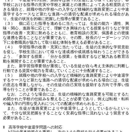
学校における指導の充実や学校と家庭との連携によってある程度防止で
きる場合と、就職や他の学校への入学など積極的な進路変更により中途
退学するケースなど新たな進路への適切な配慮が求められる場合があ
り、生徒の状況を的確に把握した指導が重要であること。
（３） 個に応じた指導を進めるに当たっては、生徒の能力・適性、興
味・関心、進路等に応じて、理解でき興味のもてる授業を行うなど学習
指導の改善・充実に努めるとともに、教育相談の充実、保護者との密接
な連携を図ることなどが重要であり、その際、校長のリーダーシップの
下に全教職員が協力して取り組む体制を整える必要があること。
（４） 学習指導の改善・充実に当たっては、生徒の主体的な学習意欲
を促し、学校生活において様々な達成感や成就感を味わうことができる
よう、「参加する授業」「分かる授業」を徹底するなど魅力ある教育活
動を展開することが重要であること。
また、新学習指導要領が重視している生徒が自ら考え主体的に判断し
行動できる資質や能力を育成していくことに十分配慮すること。
（５） 就職や他の学校への入学など積極的な進路変更により中途退学
するケースなど新たな進路への適切な配慮が求められる場合には、生徒
の意志を尊重しながら、その生徒の自己実現を援助する方向で手厚い指
導を行うことが重要であること。
なお、このような場合には、生徒の積極的な進路変更を可能とするた
め開かれた学校の仕組みを整えることが必要であり、例えば転校・転科
や編入学の円滑な受入れについての配慮が求められること。
また、生徒が進路変更により中途退学しようとしているからといっ
て、十分な状況把握をすることなく安易な指導に流れないよう留意する
必要があること。
Ⅱ 高等学校中途退学問題への対応
上記Ⅰの基本的視点を重視し、次のような取組を行う必要があること。