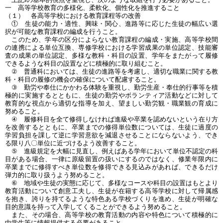
一 高等学校教育の多様化、柔軟化、個性化を推進すること
（１） 各高等学校における教育課程等の改善
① 生徒の能力・適性、興味・関心、進路等に応じた生徒の幅広い選
択が可能な教育課程の編成を行うこと。
このため、学年の区分によらない教育課程の編成・実施、高等学校間
の連携による単位互換、専修学校における学習成果の単位認定、技能審
査の成果の単位認定、多様な教科・科目の設置、学年をまたがって履修
できるような科目の設置などに積極的に取り組むこと。
② 普通科においては、生徒の進路等を考慮し、適切な職業に関する教
科・科目の履修の機会の確保について配慮すること。
③ 勤労や奉仕にかかわる体験を重視し、勤労生産・奉仕的行事等を積
極的に実施するとともに、生徒の勤労やボランティア活動などに対して
教育的な視点から適切な指導を加え、望ましい勤労観・職業観の育成に
努めること。
④ 履修科目を全て修得しなければ進級や卒業を認めないという在り方
を改善するとともに、卒業までの修得単位数については、生徒に過度の
学習負担を課して逆に学習意欲を減退させることにならないよう、でき
る限り八〇単位に近づけるよう改善すること。
⑤ 進級規定を大幅に見直し、例えばある学年において単位不認定の科
目がある場合、一律に原級留置の扱いにするのではなく、修業年限内に
卒業までに修得すべき単位数を修得できる見込みがあれば、できるだけ
弾力的に取り扱うよう努めること。
⑥ 地域や生徒の実態に応じて、多様なコースや科目の設置はもとより
教育活動について創意工夫し、生徒が在籍する高等学校に対して帰属感
を抱き、誇りを持てるような特色ある学校づくりを進め、生徒が明確な
目的意識を持って入学してくることができるよう努めること。
また、その場合、高等学校の教育活動の内容や特色について積極的に
中学生等に情報提供する必要があること。