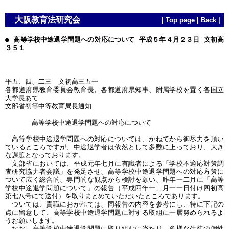
大阪教育法研究会
|
Top page
|
Back
|
● 高等学校中途退学問題への対応について 平成５年４月２３日 文初高
３５１
平五、四、二三 文初高三五一
各都道府県教育委員会教育長、各都道府県知事、附属学校を置く各国立
大学長あて
文部省初等中等教育局長通知
高等学校中途退学問題への対応について
高等学校中途退学問題への対応については、かねてから御尽力を頂い
ているところですが、中途退学者は依然として多数に上っており、大き
な課題となっております。
文部省においては、平成元年七月に有識者による「学校不適応対策調
査研究協力者会議」を発足させ、高等学校中途退学問題への対応方策に
ついて広く総合的、専門的な観点から検討を願い、昨年一二月に「高等
学校中途退学問題について」の報告（平成四年一二月一一日付け四初高
第七八号にて送付）を取りまとめていただいたところであります。
ついては、貴職におかれては、同報告の内容を参考にし、特に下記の
点に留意して、高等学校中途退学問題に対する取組に一層努められるよ
うお願いします。
なお、高等学校中途退学問題に取り組むに当たり、多様な生徒の個性