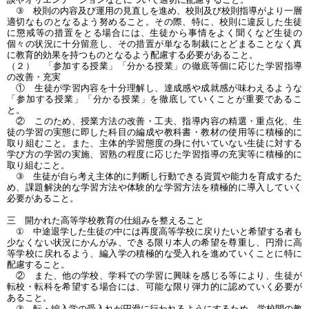
③ 校則の内容及び運用の見直しを進め、校則及び校則指導がより一層
適切なものとなるよう努めること。その際、特に、校則に違反した生徒
に懲戒等の措置をとる場合には、生徒から事情をよく聞くなど生徒の
個々の状況に十分留意し、その措置が単なる制裁にとどまることなく真
に教育的効果を持つものとなるよう配慮する必要があること。
（２） 「参加する授業」「分かる授業」の徹底等個に応じた学習指導
の改善・充実
① 生徒が学習内容を十分理解し、達成感や成就感が味わえるような
「参加する授業」「分かる授業」を徹底していくことが重要であるこ
と。
② このため、授業方法の改善・工夫、指導内容の精選・重点化、生
徒の学習の実態に即した科目の編成や教科書・教材の使用等に積極的に
取り組むこと。また、主体的学習態度の身に付いていない生徒に対する
学び方の学習の実施、習熟の程度に応じた学習指導の充実等に積極的に
取り組むこと。
③ 生徒が自ら考え主体的に判断し行動できる資質や能力を育成するた
め、課題解決的な学習方法や体験的な学習方法を積極的に導入していく
必要があること。
三 開かれた高等学校教育の仕組みを整えること
① 中途退学した生徒の中には再度高等学校に戻りたいと希望する者も
少なくない状況にかんがみ、できる限り本人の希望を尊重し、円滑に高
等学校に戻れるよう、編入学の積極的な受入れを進めていくことに特に
配慮すること。
② また、他の学校、学科での学習に興味を感じる等により、生徒が
転校・転科を希望する場合には、可能な限り弾力的に認めていく必要が
あること。
③ 転・編入学の受入れが円滑に行われるようにするため、学校間の教