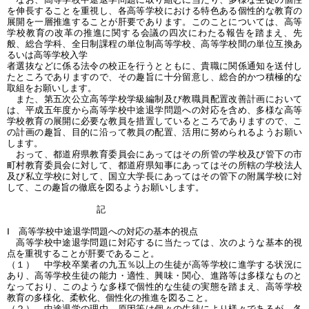
を伸長することを重視し、各高等学校における特色ある個性的な教育の
展開を一層推進することが肝要であります。このことについては、高等
学校教育の改革の推進に関する会議の四次にわたる報告を踏まえ、先
般、総合学科、全日制課程の単位制高等学校、高等学校間の単位互換あ
るいは高等学校入学
者選抜などに係る法令の校正を行うとともに、貴職に関係通知を送付し
たところでありますので、その趣旨に十分留意し、総合的かつ積極的な
取組をお願いします。
また、第五次公立高等学校学級編制及び教職員配置改善計画において
は、平成五年度から高等学校中途退学問題への対応を含め、多様な高等
学校教育の展開に必要な教員を措置しているところでありますので、こ
の計画の趣旨、目的に沿って教員の配置、活用に努められるようお願い
します。
おって、都道府県教育委員会にあってはその所管の学校及び管下の市
町村教育委員会に対して、都道府県知事にあってはその所轄の学校法人
及び私立学校に対して、国立大学長にあってはその管下の附属学校に対
して、この趣旨の徹底を図るようお願いします。
記
Ⅰ 高等学校中途退学問題への対応の基本的視点
高等学校中途退学問題に対応するに当たっては、次のような基本的視
点を重視することが肝要であること。
（１） 中学校卒業者の九五％以上の生徒が高等学校に進学する状況に
あり、高等学校生徒の能力・適性、興味・関心、進路等は多様なものと
なっており、このような多様で個性的な生徒の実態を踏まえ、高等学校
教育の多様化、柔軟化、個性化の推進を図ること。
（２） 中途退学の理由、原因等は個々の生徒により様々であるが、各