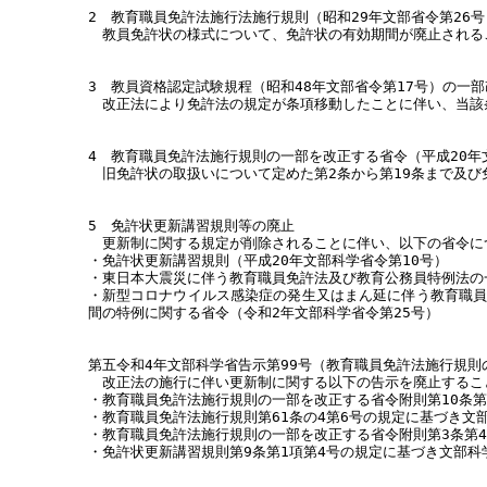
2 教育職員免許法施行法施行規則（昭和29年文部省令第26
教員免許状の様式について、免許状の有効期間が廃止される
3 教員資格認定試験規程（昭和48年文部省令第17号）の一部
改正法により免許法の規定が条項移動したことに伴い、当該
4 教育職員免許法施行規則の一部を改正する省令（平成20年
旧免許状の取扱いについて定めた第2条から第19条まで及び
5 免許状更新講習規則等の廃止
更新制に関する規定が削除されることに伴い、以下の省令に
・免許状更新講習規則（平成20年文部科学省令第10号）
・東日本大震災に伴う教育職員免許法及び教育公務員特例法の一
・新型コロナウイルス感染症の発生又はまん延に伴う教育職員
間の特例に関する省令（令和2年文部科学省令第25号）
第五令和4年文部科学省告示第99号（教育職員免許法施行規則
改正法の施行に伴い更新制に関する以下の告示を廃止するこ
・教育職員免許法施行規則の一部を改正する省令附則第10条第
・教育職員免許法施行規則第61条の4第6号の規定に基づき文
・教育職員免許法施行規則の一部を改正する省令附則第3条第4
・免許状更新講習規則第9条第1項第4号の規定に基づき文部科