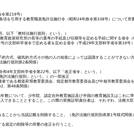
令第219号）
項を引用する教育職員免許法施行令（昭和24年政令第338号）について所
1号。以下「教特法施行規則」という。）
立教育政策研究所の長等の選考の手続及び任期等を定める手続に関する省令（昭
第2号の文部科学省令で定める者を定める省令（平成29年文部科学省令第10
子的方式、磁気的方式その他の人の知覚によっては認識することができない
法施行規則第2条関係）
令和4年文部科学省令第22号。以下「改正省令」という。）
「免許法施行規則」という。）の一部改正
権者である都道府県教育委員会、指定都市教育委員会及び中核市教育委員会
2、第48条関係）
職年数について、少年院、認定在外教育施設及び外国の教育施設又はこれに準ず
算入できることとすること。この際の実務証明責任者は、それぞれ、法務大臣
れることから当該記載を削除すること。（免許法施行規則別表第1号様式関係
する規定の削除等の所要の改正を行うこと。