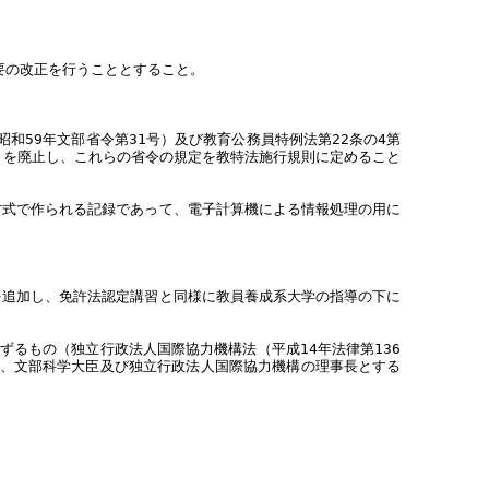
要の改正を行うこととすること。
和59年文部省令第31号）及び教育公務員特例法第22条の4第
号）を廃止し、これらの省令の規定を教特法施行規則に定めること
方式で作られる記録であって、電子計算機による情報処理の用に
を追加し、免許法認定講習と同様に教員養成系大学の指導の下に
るもの（独立行政法人国際協力機構法（平成14年法律第136
、文部科学大臣及び独立行政法人国際協力機構の理事長とする
）