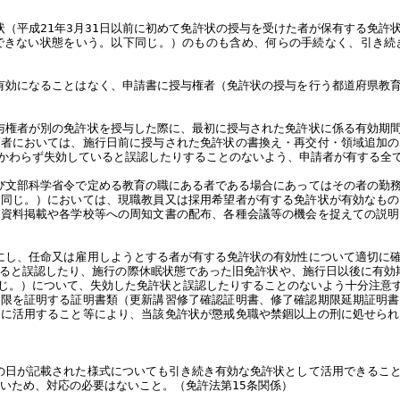
状（平成21年3月31日以前に初めて免許状の授与を受けた者が保有する免許
できない状態をいう。以下同じ。）のものも含め、何らの手続なく、引き続
有効になることはなく、申請書に授与権者（免許状の授与を行う都道府県教
与権者が別の免許状を授与した際に、最初に授与された免許状に係る有効期
権者においては、施行日前に授与された免許状の書換え・再交付・領域追加の
かわらず失効していると誤認したりすることのないよう、申請者が有する全
び文部科学省令で定める教育の職にある者である場合にあってはその者の勤
下同じ。）においては、現職教員又は採用希望者が有する免許状が有効なもの
の資料掲載や各学校等への周知文書の配布、各種会議等の機会を捉えての説明
にし、任命又は雇用しようとする者が有する免許状の有効性について適切に
ると誤認したり、施行の際休眠状態であった旧免許状や、施行日以後に有効期
じ。）について、失効した免許状と誤認したりすることのないよう十分注意
期限を証明する証明書類（更新講習修了確認証明書、修了確認期限延期証明書
切に活用すること等により、当該免許状が懲戒免職や禁錮以上の刑に処せられ
の日が記載された様式についても引き続き有効な免許状として活用できるこ
いため、対応の必要はないこと。（免許法第15条関係）