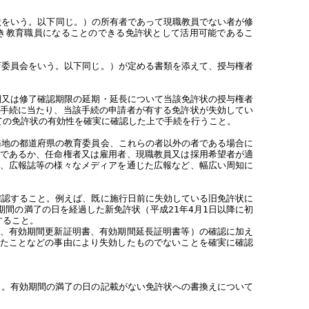
状をいう。以下同じ。）の所有者であって現職教員でない者が修
き教育職員になることのできる免許状として活用可能であるこ
育委員会をいう。以下同じ。）が定める書類を添えて、授与権者
間又は修了確認期限の延期・延長について当該免許状の授与権者
手続に当たり、当該手続の申請者が有する免許状が失効してい
ての免許状の有効性を確実に確認した上で手続を行うこと。
務地の都道府県の教育委員会、これらの者以外の者である場合に
であるか、任命権者又は雇用者、現職教員又は採用希望者が適
、広報誌等の様々なメディアを通じた広報など、幅広い周知に
確認すること。例えば、既に施行日前に失効している旧免許状に
間の満了の日を経過した新免許状（平成21年4月1日以降に初
すること。
、有効期間更新証明書、有効期間延長証明書等）の確認に加え
たことなどの事由により失効したものでないことを確実に確認
と。有効期間の満了の日の記載がない免許状への書換えについて