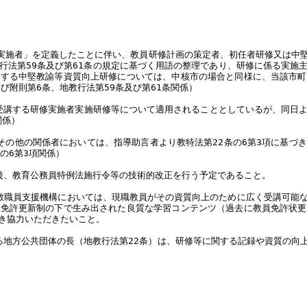
修実施者」を定義したことに伴い、教員研修計画の策定者、初任者研修又は中
行法第59条及び第61条の規定に基づく用語の整理であり、研修に係る実施
対する中堅教諭等資質向上研修については、中核市の場合と同様に、当該市町
及び附則第6条、地教行法第59条及び第61条関係）
に受講する研修実施者実施研修等について適用されることとしているが、同日
関係）
その他の関係者においては、指導助言者より教特法第22条の6第3項に基づ
の6第3項関係）
後、教育公務員特例法施行令等の技術的改正を行う予定であること。
教職員支援機構においては、現職教員がその資質向上のために広く受講可能
員免許更新制の下で生み出された良質な学習コンテンツ（過去に教員免許状更
き協力いただきたいこと。
る地方公共団体の長（地教行法第22条）は、研修等に関する記録や資質の向