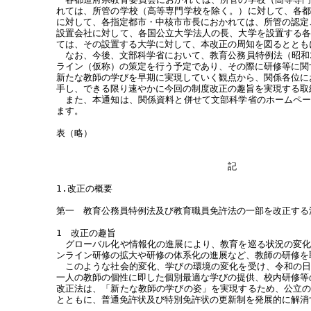
れては、所管の学校（高等専門学校を除く。）に対して、各
に対して、各指定都市・中核市市長におかれては、所管の認定こ
設置会社に対して、各国公立大学法人の長、大学を設置する
ては、その設置する大学に対して、本改正の周知を図るととも
なお、今後、文部科学省において、教育公務員特例法（昭和2
ライン（仮称）の策定を行う予定であり、その際に研修等に関
新たな教師の学びを早期に実現していく観点から、関係各位に
手し、できる限り速やかに今回の制度改正の趣旨を実現する取
また、本通知は、関係資料と併せて文部科学省のホームペー
ます。
表（略）
記
1.改正の概要
第一 教育公務員特例法及び教育職員免許法の一部を改正する法
1 改正の趣旨
グローバル化や情報化の進展により、教育を巡る状況の変化
ンライン研修の拡大や研修の体系化の進展など、教師の研修を
このような社会的変化、学びの環境の変化を受け、令和の日
一人の教師の個性に即した個別最適な学びの提供、校内研修等
改正法は、「新たな教師の学びの姿」を実現するため、公立
とともに、普通免許状及び特別免許状の更新制を発展的に解消