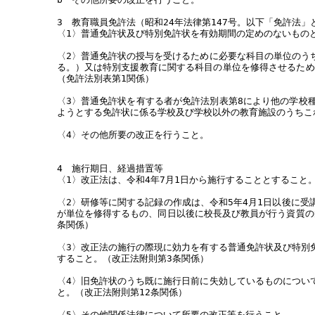
3 教育職員免許法（昭和24年法律第147号。以下「免許法
〈1〉普通免許状及び特別免許状を有効期間の定めのないもの
〈2〉普通免許状の授与を受けるために必要な科目の単位のう
る。）又は特別支援教育に関する科目の単位を修得させるため
（免許法別表第1関係）
〈3〉普通免許状を有する者が免許法別表第8により他の学校
ようとする免許状に係る学校及び学校以外の教育施設のうちこ
〈4〉その他所要の改正を行うこと。
4 施行期日、経過措置等
〈1〉改正法は、令和4年7月1日から施行することとすること
〈2〉研修等に関する記録の作成は、令和5年4月1日以後に
が単位を修得するもの、同日以後に校長及び教員が行う資質の
条関係）
〈3〉改正法の施行の際現に効力を有する普通免許状及び特別
すること。（改正法附則第3条関係）
〈4〉旧免許状のうち既に施行日前に失効しているものについ
と。（改正法附則第12条関係）
〈5〉その他関係法律について所要の改正等を行うこと。