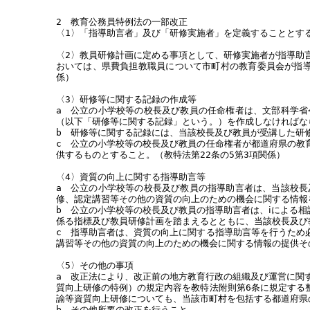
2 教育公務員特例法の一部改正
〈1〉「指導助言者」及び「研修実施者」を定義することとする
〈2〉教員研修計画に定める事項として、研修実施者が指導助
おいては、県費負担教職員について市町村の教育委員会が指導
係）
〈3〉研修等に関する記録の作成等
a 公立の小学校等の校長及び教員の任命権者は、文部科学
（以下「研修等に関する記録」という。）を作成しなければなら
b 研修等に関する記録には、当該校長及び教員が受講した研修
c 公立の小学校等の校長及び教員の任命権者が都道府県の教
供するものとすること。（教特法第22条の5第3項関係）
〈4〉資質の向上に関する指導助言等
a 公立の小学校等の校長及び教員の指導助言者は、当該校
修、認定講習等その他の資質の向上のための機会に関する情報
b 公立の小学校等の校長及び教員の指導助言者は、ⅰによる
係る指標及び教員研修計画を踏まえるとともに、当該校長及び
c 指導助言者は、資質の向上に関する指導助言等を行うため
講習等その他の資質の向上のための機会に関する情報の提供そ
〈5〉その他の事項
a 改正法により、改正前の地方教育行政の組織及び運営に関す
質向上研修の特例）の規定内容を教特法附則第6条に規定する
諭等資質向上研修についても、当該市町村を包括する都道府県
b その他所要の改正を行うこと。