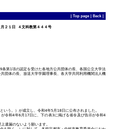
|
Top page
|
Back
|
６月２１日 ４文科教第４４４号
9条第1項の認定を受けた各地方公共団体の長、各国公立大学法
公共団体の長、放送大学学園理事長、各大学共同利用機関法人機
という。）が成立し、令和4年5月18日に公布されました。
令和4年6月17日に、下の表3に掲げる省令及び告示が令和4
理上遺漏のないよう願います。
会を除く。）に対して、各指定都市・中核市教育委員会におか