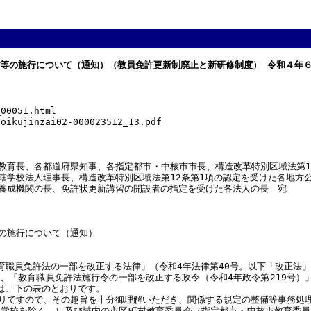
律等の施行について（通知）（教員免許更新制廃止と新研修制度） 令和４年
_00051.html
yoikujinzai02-000023512_13.pdf
教育長、各都道府県知事、各指定都市・中核市市長、構造改革特別区域法第1
轄学校法人理事長、構造改革特別区域法第12条第1項の認定を受けた各地方
養成機関の長、免許状更新講習の開設者の指定を受けた各法人の長 宛
の施行について（通知）
職員免許法の一部を改正する法律」（令和4年法律第40号。以下「改正法」
「教育職員免許法施行令の一部を改正する政令（令和4年政令第219号）」が
は、下の表のとおりです。
りですので、その趣旨を十分御理解いただき、関係する規定の整備等事務処
学校を除く。）及び域内の市区町村教育委員会（指定都市・中核市教育委員