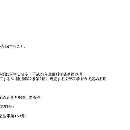
を削除すること。
例に関する省令（平成23年文部科学省令第26号）
正する法律附則第2条第2項に規定する文部科学省令で定める期
が定める者等を廃止する件）
第51号）
告示第163号）