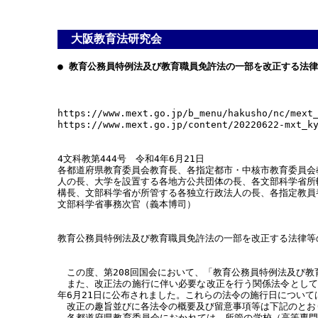
大阪教育法研究会
● 教育公務員特例法及び教育職員免許法の一部を改正する法
https://www.mext.go.jp/b_menu/hakusho/nc/mext
https://www.mext.go.jp/content/20220622-mxt_k
4文科教第444号 令和4年6月21日
各都道府県教育委員会教育長、各指定都市・中核市教育委員会
人の長、大学を設置する各地方公共団体の長、各文部科学省所
構長、文部科学省が所管する各独立行政法人の長、各指定教員
文部科学省事務次官（義本博司）
教育公務員特例法及び教育職員免許法の一部を改正する法律等
この度、第208回国会において、「教育公務員特例法及び教育
また、改正法の施行に伴い必要な改正を行う関係法令として、
年6月21日に公布されました。これらの法令の施行日について
改正の趣旨並びに各法令の概要及び留意事項等は下記のとお
各都道府県教育委員会におかれては、所管の学校（高等専門