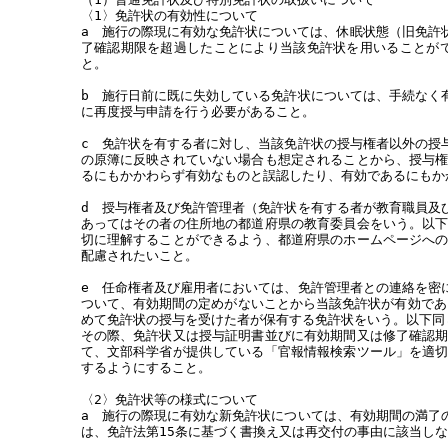
〈1〉免許状の有効性について
a 施行の際現に有効な免許状については、休眠状態（旧免許
了確認期限を超過したことにより当該免許状を用いることが
と。
b 施行日前に既に失効している免許状については、手続なく
に再度授与申請を行う必要があること。
c 免許状を有する者に対し、当該免許状の授与権者以外の授
の原簿に反映されていない場合も想定されることから、授与
るにもかかわらず有効なものと誤認したり、有効であるにもか
d 授与権者及び免許管理者（免許状を有する者が教育職員及
あってはその者の住所地の都道府県の教育委員会をいう。以
切に理解することができるよう、都道府県のホームページへ
配慮されたいこと。
e 任命権者及び雇用者においては、免許管理者との連絡を密
ついて、有効期間の定めがないことから当該免許状が有効であ
めて免許状の授与を受けた者が保有する免許状をいう。以下同
その際、免許状又は授与証明書並びに有効期間又は修了確認
て、文部科学省が提供している「官報情報検索ツール」を適
するようにすること。
〈2〉免許状等の様式について
a 施行の際現に有効な新免許状については、有効期間の満了
は、免許法第15条に基づく書換え又は再交付の事由に該当しな