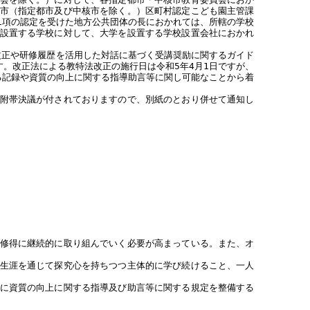
市（指定都市及び中核市を除く。）区町村認定こども園主管課
第1項の認定を受けた地方公共団体の長におかれては、所轄の学校
設置する学校に対して、大学を設置する学校設置会社におかれ
改正や研修履歴を活用した対話に基づく受講奨励に関するガイド
。改正法による教特法改正の施行日は令和5年4月1日ですが、
る記録や資質の向上に関する指導助言等に関し可能なことから着
附帯決議が付されておりますので、別紙のとおり併せて通知し
修得に継続的に取り組んでいく必要が高まっている。また、オ
生涯を通じて探究心を持ちつつ主体的に学び続けること、一人
に資質の向上に関する指導及び助言等に関する規定を整備する