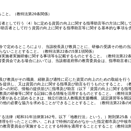
こと。（教特法第20条関係）
言者として行う〈4〉bに定める資質の向上に関する指導助言等の方法に関し
助言者として行う資質の向上に関する指導助言等に関する基本的な事項を含
省令で定めるところにより、当該校長及び教員ごとに、研修の受講その他の当
ないこととすること。（教特法第22条の5第1項関係）
実施者実施研修に関する事項等を記載するものとすること。（教特法第22条
育委員会である場合においては、当該都道府県の教育委員会は、指導助言者
長及び教員がその職責、経験及び適性に応じた資質の向上のための取組を行う
を提供し、又は資質の向上に関する指導及び助言を行うものとすること。（教
相談への対応、情報の提供並びに指導及び助言（以下「資質の向上に関する指
教員の研修等に関する記録に係る情報を活用するものとすること。（教特法第2
必要があると認めるときは、独立行政法人教職員支援機構、認定講習等を開
の他の必要な協力を求めることができることとすること。（教特法第22条の6
る法律（昭和31年法律第162号。以下「地教行法」という。）附則第25
整理を行ったことに伴い、これまで特例の定めがなかった指定都市及び中核
の教育委員会が実施することとする特例を適用することとすること（教特法附