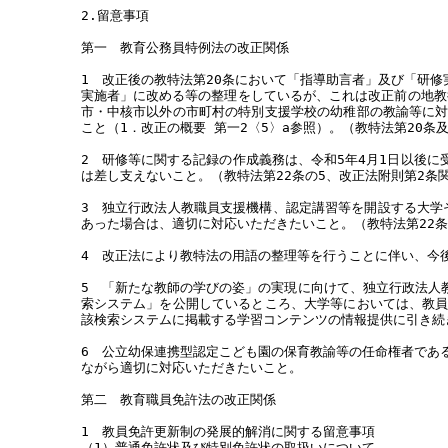
2.留意事項
第一 教育公務員特例法の改正関係
1 改正後の教特法第20条において「指導助言者」及び「研
実施者」に改める等の整理をしているが、これは改正前の地教
市・中核市以外の市町村の特別支援学校の幼稚部の教諭等に
こと（1．改正の概要 第一2〈5〉a参照）。（教特法第20条
2 研修等に関する記録の作成義務は、令和5年4月1日以後
は差し支えないこと。（教特法第22条の5、改正法附則第2条
3 独立行政法人教職員支援機構、認定講習等を開設する大学
あった場合は、適切に対応いただきたいこと。（教特法第22条
4 改正法により教特法の用語の整理等を行うことに伴い、今
5 「新たな教師の学びの姿」の実現に向けて、独立行政法人
索システム」を公開しているところ、大学等においては、教
該検索システムに掲載する学習コンテンツの情報提供に引き続
6 公立幼保連携型認定こども園の保育教諭等の任命権者であ
ながら適切に対応いただきたいこと。
第二 教育職員免許法の改正関係
1 教員免許更新制の発展的解消に関する留意事項
（1）普通免許状及び特別免許状の取扱いについて