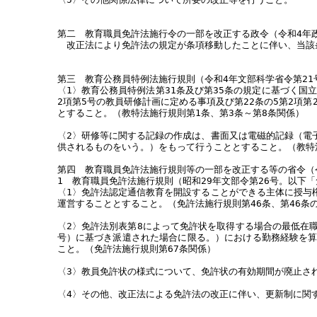
第二 教育職員免許法施行令の一部を改正する政令（令和4年政
改正法により免許法の規定が条項移動したことに伴い、当該条
第三 教育公務員特例法施行規則（令和4年文部科学省令第2
〈1〉教育公務員特例法第31条及び第35条の規定に基づく国
2項第5号の教員研修計画に定める事項及び第22条の5第2項
とすること。（教特法施行規則第1条、第3条～第8条関係）
〈2〉研修等に関する記録の作成は、書面又は電磁的記録（電
供されるものをいう。）をもって行うこととすること。（教特
第四 教育職員免許法施行規則等の一部を改正する等の省令（
1 教育職員免許法施行規則（昭和29年文部令第26号。以下
〈1〉免許法認定通信教育を開設することができる主体に授与
運営することとすること。（免許法施行規則第46条、第46条の
〈2〉免許法別表第8によって免許状を取得する場合の最低在
号）に基づき派遣された場合に限る。）における勤務経験を
こと。（免許法施行規則第67条関係）
〈3〉教員免許状の様式について、免許状の有効期間が廃止さ
〈4〉その他、改正法による免許法の改正に伴い、更新制に関