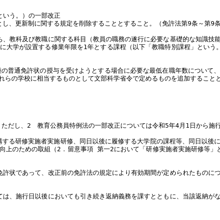
」という。）の一部改正
とし、更新制に関する規定を削除することとすること。（免許法第9条～第9条
ち、教科及び教職に関する科目（教員の職務の遂行に必要な基礎的な知識技
に大学が設置する修業年限を1年とする課程（以下「教職特別課程」という
種の普通免許状の授与を受けようとする場合に必要な最低在職年数について
れらの学校に相当するものとして文部科学省令で定めるものを追加することと
。ただし、2 教育公務員特例法の一部改正については令和5年4月1日から施
受講する研修実施者実施研修、同日以後に履修する大学院の課程等、同日以後
向上のための取組（2．留意事項 第一2において「研修実施者実施研修等」
免許状であって、改正前の免許法の規定により有効期間が定められたものに
ては、施行日以後においても引き続き返納義務を課すとともに、当該返納が