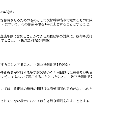
の4関係）
能を修得させるためのものとして文部科学省令で定めるものに限
。）について、その修業年限を1年以上とすることとすること。
、当該年数に含めることができる勤務経験の対象に、授与を受け
すること。（免許法別表第8関係）
行することとすること。（改正法附則第1条関係）
に任命権者が開設する認定講習等のうち同日以後に校長及び教員
という。）について適用することとしたこと。（改正法附則第2
ついては、改正法の施行の日以後は有効期間の定めがないものと
なされていない場合においては引き続き罰則を科すこととするこ