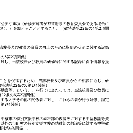
て必要な事項（研修実施者が都道府県の教育委員会である場合に
む。）を加えることとすること。（教特法第22条の4第2項関
該校長及び教員の資質の向上のために取組の状況に関する記録
の5第2項関係）
に対し、当該校長及び教員の研修等に関する記録に係る情報を提
ことを促進するため、当該校長及び教員からの相談に応じ、研
特法第22条の6第1項関係）
導助言等」という。）を行うに当たっては、当該校長及び教員に
2条の6第2項関係）
設する大学その他の関係者に対し、これらの者が行う研修、認定
第3項関係）
条（中核市の特別支援学校の幼稚部の教諭等に対する中堅教諭等資
市以外の市町村の特別支援学校の幼稚部の教諭等に対する中堅教
則第6条関係）。