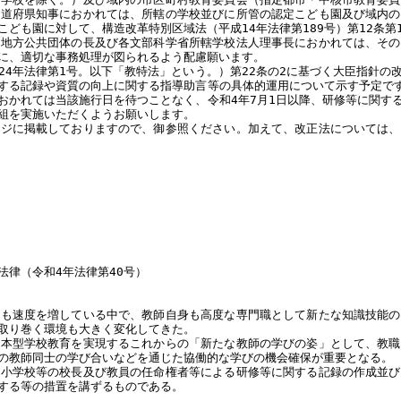
都道府県知事におかれては、所轄の学校並びに所管の認定こども園及び域内の
ども園に対して、構造改革特別区域法（平成14年法律第189号）第12条
各地方公共団体の長及び各文部科学省所轄学校法人理事長におかれては、その
に、適切な事務処理が図られるよう配慮願います。
4年法律第1号。以下「教特法」という。）第22条の2に基づく大臣指針の
する記録や資質の向上に関する指導助言等の具体的運用について示す予定です
おかれては当該施行日を待つことなく、令和4年7月1日以降、研修等に関す
組を実施いただくようお願いします。
ジに掲載しておりますので、御参照ください。加えて、改正法については、
律（令和4年法律第40号）
も速度を増している中で、教師自身も高度な専門職として新たな知識技能の
取り巻く環境も大きく変化してきた。
本型学校教育を実現するこれからの「新たな教師の学びの姿」として、教職
の教師同士の学び合いなどを通じた協働的な学びの機会確保が重要となる。
の小学校等の校長及び教員の任命権者等による研修等に関する記録の作成並び
する等の措置を講ずるものである。