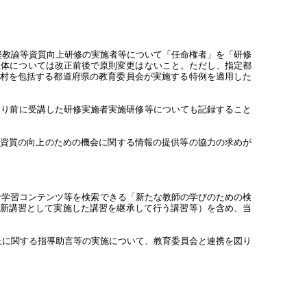
堅教諭等資質向上研修の実施者等について「任命権者」を「研修
主体については改正前後で原則変更はないこと。ただし、指定都
村を包括する都道府県の教育委員会が実施する特例を適用した
より前に受講した研修実施者実施研修等についても記録すること
き資質の向上のための機会に関する情報の提供等の協力の求めが
な学習コンテンツ等を検索できる「新たな教師の学びのための検
新講習として実施した講習を継承して行う講習等）を含め、当
上に関する指導助言等の実施について、教育委員会と連携を図り