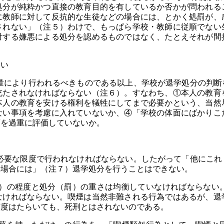
処分が純粋かつ直接の教育目的を有しているか否かが問われる
に教師に対して反抗的な生徒などの場合には、とかく処罰が、
されない」（注５）わけで、もっぱら学校・教師に従順でない
対する嫌悪による処分を認めるものではなく、たとえそれが間
い
により行われるべきものである以上、学校が退学処分の判断
充たされなければならない（注６）。すなわち、①本人の教育
本人の教育を安ける権利を犠牲にしてまで必要かという、当然
ない事項を考慮に入れていないか、④「学校の体面にばかりこ
項を過重に評価していないか。
要な限度で行われなければならない。したがって「他にこれ
な場合には」（注７）退学処分を行うことはできない。
の程度と処分（罰）の重さは均衡していなければならない
なければならない。喫煙は当然非難される行為ではあるが、退
何度はたらいても、死刑とはされないのである。