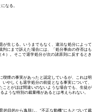
とになる。
題が生じる。いうまでもなく、違法な処分によって
裁判にまで訴えた場合には、「処分事由の存否はも
注４）。そこで退学処分が次の諸原則に反するとき
に喫煙の事実があったと認定しているが、これは明
、いやしくも退学処分の前提となる事実について、
たことがほぽ間違いのないような場合でも、生徒が
するような特別の裁量権があるとは考えられない。
的目的から逸脱し、″不正な動機″にもとづいて裁