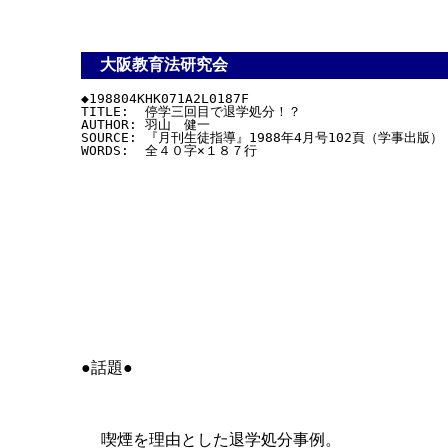
大阪教育法研究会
◆198804KHK071A2L0187F

TITLE:  停学三回目で退学処分！？

AUTHOR: 羽山　健一

SOURCE: 『月刊生徒指導』1988年4月号102頁（学事出版）

●話題●
喫煙を理由とした退学処分事例。