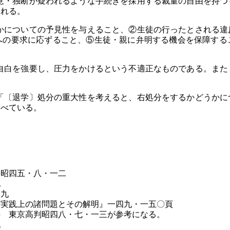
・独断が疑われるような手続きを採用する裁量の自由を持つ
される。
についての予見性を与えること、②生徒の行ったとされる違
への要求に応ずること、⑤生徒・親に弁明する機会を保障する
。
白を強要し、圧力をかけるという不適正なものである。また
〔退学〕処分の重大性を考えると、右処分をするかどうかに
述べている。
判昭四五・八・一二
九
二九
の実践上の諸問題とその解明』一四九・一五〇頁
件 東京高判昭四八・七・一三が参考になる。
九