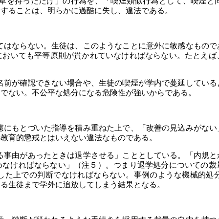
を持っただけ」の行為を、「喫煙類似行為として、喫煙と
分することは、明らかに過酷に失し、違法である。
はならない。生徒は、このようなことに意外に敏感なもので
においても平等原則が貫かれていなければならない。たとえば
前が確認できない場合や、生徒の喫煙が学内で蔓延している
きでない。不公平な処分になる危険性が強いからである。
にもとづいた指導を積み重ねた上で、「改善の見込みがない
、教育的懲戒とはいえない違法なものである。
事由があったときは退学させる」こととしている。「内規と
めなければならない」（注５）。つまり退学処分についての裁
した上での判断でなければならない。事例のような機械的処
ある生徒まで学外に追放してしまう結果となる。
と