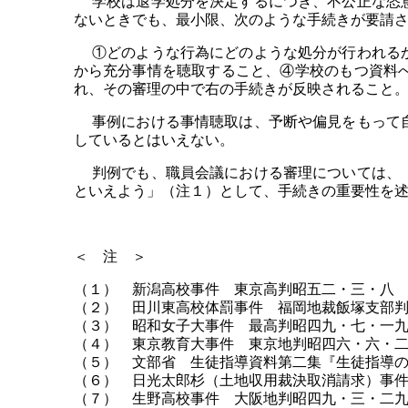
学校は退学処分を決定するにつき、不公正な恣意
ないときでも、最小限、次のような手続きが要請
①どのような行為にどのような処分が行われるか
から充分事情を聴取すること、④学校のもつ資料
れ、その審理の中で右の手続きが反映されること
事例における事情聴取は、予断や偏見をもって自
しているとはいえない。
判例でも、職員会議における審理については、「
といえよう」（注１）として、手続きの重要性を
＜ 注 ＞
（１） 新潟高校事件 東京高判昭五二・三・八
（２） 田川東高校体罰事件 福岡地裁飯塚支部
（３） 昭和女子大事件 最高判昭四九・七・一
（４） 東京教育大事件 東京地判昭四六・六・
（５） 文部省 生徒指導資料第二集『生徒指導
（６） 日光太郎杉（土地収用裁決取消請求）事
（７） 生野高校事件 大阪地判昭四九・三・二