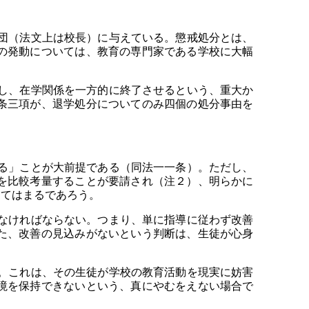
団（法文上は校長）に与えている。懲戒処分とは、
の発動については、教育の専門家である学校に大幅
し、在学関係を一方的に終了させるという、重大か
条三項が、退学処分についてのみ四個の処分事由を
る」ことが大前提である（同法一一条）。ただし、
を比較考量することが要請され（注２）、明らかに
当てはまるであろう。
なければならない。つまり、単に指導に従わず改善
た、改善の見込みがないという判断は、生徒が心身
。これは、その生徒が学校の教育活動を現実に妨害
境を保持できないという、真にやむをえない場合で