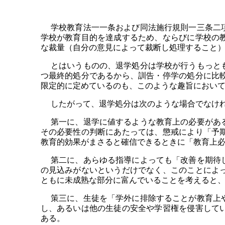
学校教育法一一条および同法施行規則一三条二項
学校が教育目的を達成するため、ならびに学校の
な裁量（自分の意見によって裁断し処理すること
とはいうものの、退学処分は学校が行うもっとも
つ最終的処分であるから、訓告・停学の処分に比
限定的に定めているのも、このような趣旨におい
したがって、退学処分は次のような場合でなけれ
第一に、退学に値するような教育上の必要がある
その必要性の判断にあたっては、懲戒により「予
教育的効果がまさると確信できるときに「教育上
第二に、あらゆる指導によっても「改善を期待し
の見込みがないというだけでなく、このことによ
ともに未成熟な部分に富んでいることを考えると
策三に、生徒を「学外に排除することが教育上や
し、あるいは他の生徒の安全や学習権を侵害して
ある。