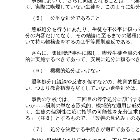
事例において、さらに問題となることは、「煙草
く、実際に喫煙していない生徒を、このように処
（５） 公平な処分であること
懲戒処分を行うにあたり、生徒を不公平に扱って
分の内容だけでなく、その結論に至るまでの過程
いて持ち物検査をするのは平等原則違反である。
さらに、集団喫煙事件に際し、喫煙生徒全員の名
的に実施するべきであって、安易に処分に頼るべ
（６） 機機的処分はいけない
退学処分は説諭や反省を促すなどの、教育的配慮
い。つまり教育指導を尽くしていない退学処分は
事例の学校では、「三回目の停学処分に該当する
いが……罰則の単なる形式的、機域的な適用は戒
く、生徒の個別性に応じ指導の可能性を充分追求
る」（注８）とするもので、「改善の見込み」の
（７） 処分を決定する手続きが適正であるこ