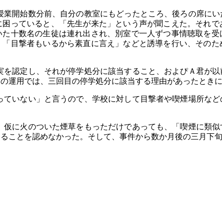
業開始数分前、自分の教室にもどったところ、後ろの席にい
に困っていると、「先生が来た」という声が聞こえた。それで
いた十数名の生徒は連れ出され、別室で一人ずつ事情聴取を受
、「目撃者もいるから素直に言え」などと誘導を行い、そのた
を認定し、それが停学処分に該当すること、およぴＡ君が以
その運用では、三回目の停学処分に該当する理由があったとき
ていない」と言うので、学校に対して目撃者や喫煙場所など
仮に火のついた煙草をもっただけであっても、「喫煙に類似
することを認めなかった。そして、事件から数か月後の三月下