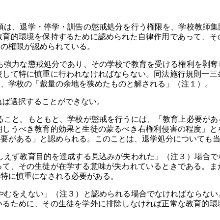
は、退学・停学・訓告の懲戒処分を行う権限を、学校教師集
教育的環境を保持するために認められた自律作用であって、そ
）の権限が認められている。
強力な懲戒処分であり、その学校で教育を受ける権利を剥奪
較して特に慎重に行われなければならない。同法施行規則一三
て、学枚の「裁量の余地を狭めたものと解される」（注１）。
ば選択することができない。
こと。もともと、学校が懲戒を行うには、「教育上必要があ
期しうべき教育的効果と生徒の蒙るべき右権利侵害の程度」と
必要がある」と認められる。このことは、退学処分についても
えず教育目的を達成する見込みが失われた」（注３）場合で
って、その生徒が在学する意味が失われているときである。ま
、特に慎重になされる必要がある。
むをえない」（注３）と認められる場合でなければならない
いるために、その生徒を学外に排除しなければ正常な教育的環