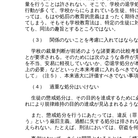
量を行うことは許されない。そこで、学校の退学
行動が多くて、学校からにらまれている生徒、特
っては、もはや処罰の教育的意義はまったく期待
てしまう。そもそも学校教育法は、特定の生徒に
ても、同法の趣旨とするところではない。
（３） 関係のないことを考慮に入れてはならな
学枚の裁量判断が前述のような諸要素の比較考量
とが要求される。そのためには次のような条件が
を不当、安易に軽視していないか、②退学処分が
上の必要」などといった本来考慮に入れるべきで
して」（注５）、本来過大に評価すべきでない事
（４） 過重な処分はいけない
生徒の懲戒処分は、その目的を達成するために必
れにより規律維持の目的の達成が見込まれるよう
また、懲戒処分を行うにあたっては、違反（罪）
う」という厳罰主義、過酷に失する処分は排され
えられない。たとえば、刑法においては、窃盗を