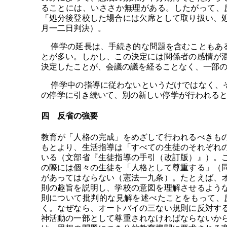
ることには、いささか無理がある。したがって、
「処分後登校した場合には欠席として取り扱い、
月一二日判決）。
停学の延長は、手続き的な問題を含むこともある
とが多い。しかし、この決定には関係者の感情が
決定したことが、会議の議を経ることなく、一部
停学中の指導に従わないというだけではなく、そ
の停学に引き続いて、別の新しい停学が行われる
四 反省の強要
教育が「人格の完成」をめざして行われるべきも
もとより、生活指導は「すべての生徒のそれぞれ
いる（文部省『生徒指導の手引（改訂版）』）。
の際には個々の生徒を「人格として尊重する」（
があってはならない（憲法一九条）。たとえば、
則の趣旨を説明し、学校の意図を理解させるよう
則について批判的な見解を述べたことをもって、
く。なぜなら、オートバイの三ない規則に反対す
神活動の一部として尊重されなければならないか