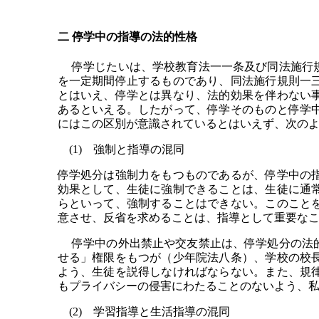
二 停学中の指導の法的性格
停学じたいは、学校教育法一一条及び同法施行規
を一定期間停止するものであり、同法施行規則一
とはいえ、停学とは異なり、法的効果を伴わない
あるといえる。したがって、停学そのものと停学
にはこの区別が意識されているとはいえず、次の
(1) 強制と指導の混同
停学処分は強制力をもつものであるが、停学中の
効果として、生徒に強制できることは、生徒に通
らといって、強制することはできない。このこと
意させ、反省を求めることは、指導として重要な
停学中の外出禁止や交友禁止は、停学処分の法的
せる」権限をもつが（少年院法八条）、学校の校
よう、生徒を説得しなければならない。また、規
もプライバシーの侵害にわたることのないよう、
(2) 学習指導と生活指導の混同