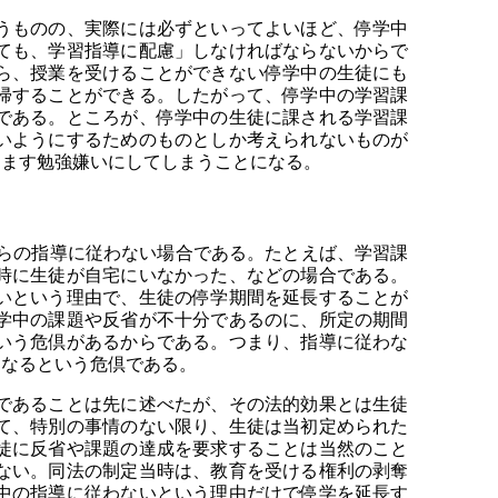
うものの、実際には必ずといってよいほど、停学中
ても、学習指導に配慮」しなければならないからで
ら、授業を受けることができない停学中の生徒にも
帰することができる。したがって、停学中の学習課
である。ところが、停学中の生徒に課される学習課
いようにするためのものとしか考えられないものが
すます勉強嫌いにしてしまうことになる。
らの指導に従わない場合である。たとえば、学習課
時に生徒が自宅にいなかった、などの場合である。
いという理由で、生徒の停学期間を延長することが
学中の課題や反省が不十分であるのに、所定の期間
いう危倶があるからである。つまり、指導に従わな
くなるという危倶である。
であることは先に述べたが、その法的効果とは生徒
て、特別の事情のない限り、生徒は当初定められた
徒に反省や課題の達成を要求することは当然のこと
ない。同法の制定当時は、教育を受ける権利の剥奪
中の指導に従わないという理由だけで停学を延長す