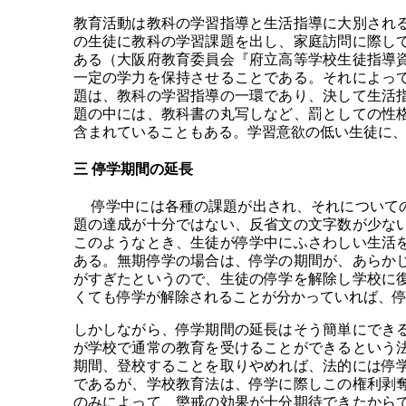
教育活動は教科の学習指導と生活指導に大別され
の生徒に教科の学習課題を出し、家庭訪問に際し
ある（大阪府教育委員会『府立高等学校生徒指導
一定の学力を保持させることである。それによっ
題は、教科の学習指導の一環であり、決して生活
題の中には、教科書の丸写しなど、罰としての性
含まれていることもある。学習意欲の低い生徒に
三 停学期間の延長
停学中には各種の課題が出され、それについての
題の達成が十分ではない、反省文の文字数が少な
このようなとき、生徒が停学中にふさわしい生活
ある。無期停学の場合は、停学の期間が、あらか
がすぎたというので、生徒の停学を解除し学校に
くても停学が解除されることが分かっていれば、
しかしながら、停学期間の延長はそう簡単にでき
が学校で通常の教育を受けることができるという
期間、登校することを取りやめれば、法的には停
であるが、学校教育法は、停学に際しこの権利剥
のみによって、懲戒の効果が十分期待できたから