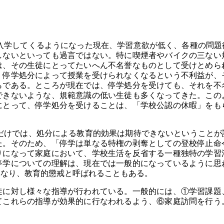
学してくるようになった現在、学習意欲が低く、各種の問題
しないといっても過言ではない。特に喫煙者やバイクの三ない
は、その生徒にとってたいへん不名誉なものとして受けとめら
、停学処分によって授業を受けられなくなるという不利益が、
らである。ところが現在では、停学処分を受けても、それを不
できないような、規範意識の低い生徒も多くなってきた。この
にとって、停学処分を受けることは、「学校公認の休暇」をも
けでは、処分による教育的効果は期待できないということが
た。そのため、「停学は単なる特権の剥奪としての登校停止命
りになって家庭において、学校生活を反省する一種独特の学習
停学についての理解は、現在では一般的になっているように思
異なり、教育的懲戒と呼ばれることもある。
徒に対し様々な指導が行われている。一般的には、①学習課題
てこれらの指導が効果的に行なわれるよう、⑥家庭訪問を行う