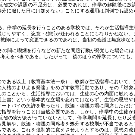
反省文や課題の不足分は、必要であれば、停学の解除後に放
処分に服した日には加えない」ことにする運用は判例でも認め
。停学の延長を行うことのある学校では、それが生活指導主
混じりやすく、恣意・独断が疑われることにもなりかねない。
の教師によって変更できるのであれば、当初の会議は無意味な
の間に喫煙を行うなどの新たな問題行動が発覚した場合には
と考えるべきである。したがって、後のほうの停学についても
のである以上（教育基本法一条）、教師が生活指導において、
の人格のよりよき発達」をめざす教育活動であり、その「対象
このことから、生活指導においては、生徒の心の内面に触れる
同上書）という基本的な立場を忘れてはならず、生徒の思想や
オートバイの免許を取ったり、飲酒・喫煙の場に同席しただけ
な指導を行うことは当然必要である。しかし、停学中の生徒が
反省の実があがっていないとして、停学期間を延長したり反
る見解や、飲酒・喫煙の同席者を処分する校則が不当であると
らである。これを強制的に変えさせようとするのは、思想の改