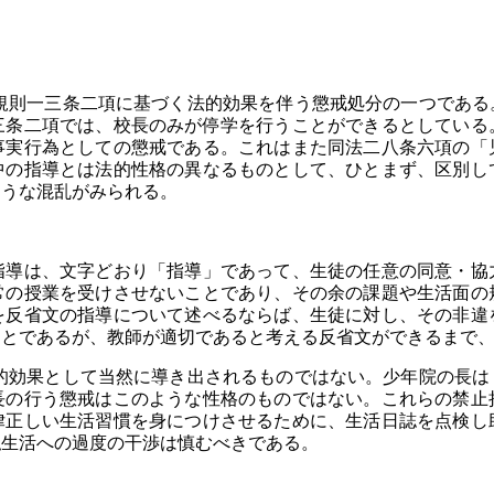
則一三条二項に基づく法的効果を伴う懲戒処分の一つである
三条二項では、校長のみが停学を行うことができるとしている
事実行為としての懲戒である。これはまた同法二八条六項の「
中の指導とは法的性格の異なるものとして、ひとまず、区別し
ような混乱がみられる。
指導は、文字どおり「指導」であって、生徒の任意の同意・協
常の授業を受けさせないことであり、その余の課題や生活面の
を反省文の指導について述べるならば、生徒に対し、その非違
ことであるが、教師が適切であると考える反省文ができるまで
効果として当然に導き出されるものではない。少年院の長は
長の行う懲戒はこのような性格のものではない。これらの禁止
律正しい生活習慣を身につけさせるために、生活日誌を点検し
私生活への過度の干渉は慎むべきである。