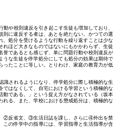
行動や校則違反を引き起こす生徒も増加しており、
規則に違反する者は、あとを絶たない。かつての選
れ、処分を受けるような行動を繰り返すことは少な
それほど大きなものではないにもかかわらず、生徒
名誉であるとも感じず、単に問題行動や校則違反が
ような生徒を停学処分にしても処分の効果は期待で
らったことに等しい。とりわけ、家庭の教育力が低
認識されるようになり、停学処分に際し積極的な生
令ではなくして、自宅における学習という積極的な
活動である。」という捉え方がなされている（坂本
われる。また、学校における懲戒処分は、積極的な
、②反省文、③生活日誌を課し、さらに④外出を禁
。この停学中の指導には、学習指導と生活指導が含