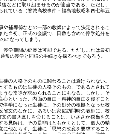
課後などに取り組ませるのが適当である。ただし、
られている（磐城高校事件・福島地裁昭和四七年五
事や補導係などの一部の教師によって決定されるこ
また当初、正式の会議で、日数も含めて停学処分を
ものになってしまう。
、停学期間の延長は可能である。ただしこれは最初
、通常の停学と同様の手続きを採るべきであろう。
生徒の人格そのものに関わることは避けられない。
とするものは生徒の人格そのもの」であるとされて
ような指導が求められることにもなる。しかし、そ
良心といった、内面の自由・精神的自由を侵すこと
で停学になった生徒に、その処分の根拠となった校
反省文のなかに、あるいは家庭訪問時の教師に、校
省文の書き直しを命じることは、いささか穏当を欠
する見解は、その是非はともかくとして、個人の精
変に他ならず、生徒に「思想の改変を要求すること