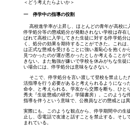
＜どう考えたらよいか＞
一 停学中の指導の役割
高校進学率が上昇し、ほとんどの青年が高校に入
停学処分等の懲戒処分が発動されない学校は存在
ばれて高校に入学してきた生徒に対する停学処分
く、処分の効果を期待することができた。これは
は正式な懲戒を受けることに強い羞恥心を抱くか
見つかったのが運が悪かったとしか考えることが
きない。また勉強が嫌いで学校を休みがちな生徒
い場合には、停学処分は意味をなさない。
そこで、停学処分を言い渡して登校を禁止しただ
活指導を行う必要があると考えられるようになっ
命令、と考えられる。学友から交際を断ち、ひと
秀夫『生徒懲戒の研究』学陽書房）。このような
指導を伴うという意味で、公務員などの懲戒とは
実際にも、このような観点から、停学期間中の生
止し、⑤電話で友達と話すことを禁止する。そし
まれている。