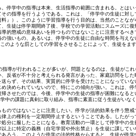
る。停学中の指導は本来、生活指導の範囲に含まれる。とはい
てその指導を行うようである。これは、「停学中の生徒に対し
資料』）。このように学習指導を行う目的は、当然のことなが
て、生徒は停学期間終了後、学校での学習活動にスムーズに復
指導的懲戒の意味あいを持つものではないことに注意するべき
格の強いもの、あるいは、停学中の生徒に自由な時間を与えな
、このような罰としての学習をさせることによって、生徒をま
指導が行われることが多いが、問題となるのは、生徒がこれ
い、反省が不十分と考えられる発言があった、家庭訪問をした
を送らず、その結果、実質的に停学を受けたことになっていな
じめ決められていないので、特にこの傾向が強い。これは、停
復帰させたのでは、今後、停学中の生徒の指導が困難になると
停学中の課題に真剣に取り組み、指導に素直に従う生徒がいな
るものではないことに注意したい。停学が法的効果を伴う懲戒
法律上の権利を一定期間停止するということである。したがっ
学処分に服したことになる。教育活動の一環として停学中の生
奪以上に特定の義務（自宅学習や外出禁止）を生徒に課してい
であろう。このような停学の法的性格からすると、生徒が停学