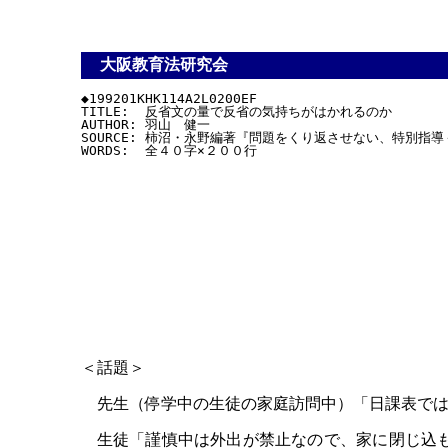
大阪教育法研究会
◆199201KHK114A2L0200EF

TITLE:  反省文の量で反省の気持ちがはかれるのか

AUTHOR: 羽山　健一

SOURCE: 柿沼・永野編著『問題をくり返させない、特別指
＜話題＞
先生（停学中の生徒の家庭訪問中）「日課表では
生徒「謹慎中は外出が禁止なので、家に閉じ込も