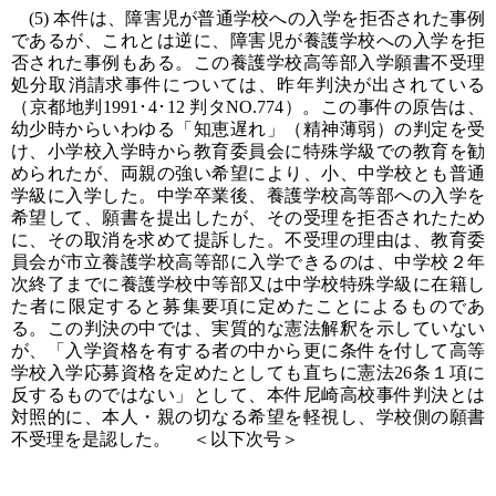
(5) 本件は、障害児が普通学校への入学を拒否された事例
であるが、これとは逆に、障害児が養護学校への入学を拒
否された事例もある。この養護学校高等部入学願書不受理
処分取消請求事件については、昨年判決が出されている
（京都地判1991･4･12 判タNO.774）。この事件の原告は、
幼少時からいわゆる「知恵遅れ」（精神薄弱）の判定を受
け、小学校入学時から教育委員会に特殊学級での教育を勧
められたが、両親の強い希望により、小、中学校とも普通
学級に入学した。中学卒業後、養護学校高等部への入学を
希望して、願書を提出したが、その受理を拒否されたため
に、その取消を求めて提訴した。不受理の理由は、教育委
員会が市立養護学校高等部に入学できるのは、中学校２年
次終了までに養護学校中等部又は中学校特殊学級に在籍し
た者に限定すると募集要項に定めたことによるものであ
る。この判決の中では、実質的な憲法解釈を示していない
が、「入学資格を有する者の中から更に条件を付して高等
学校入学応募資格を定めたとしても直ちに憲法26条１項に
反するものではない」として、本件尼崎高校事件判決とは
対照的に、本人・親の切なる希望を軽視し、学校側の願書
不受理を是認した。 ＜以下次号＞