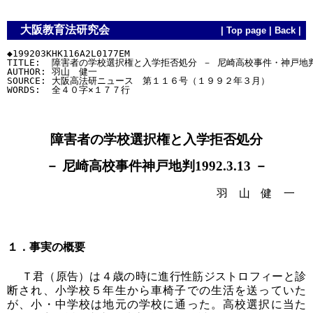
大阪教育法研究会
|
Top page
|
Back
|
◆199203KHK116A2L0177EM

TITLE:  障害者の学校選択権と入学拒否処分 － 尼崎高校事件・神戸地判19
AUTHOR: 羽山　健一

SOURCE: 大阪高法研ニュース　第１１６号（１９９２年３月）

障害者の学校選択権と入学拒否処分
－ 尼崎高校事件神戸地判1992.3.13 －
羽 山 健 一
１．事実の概要
Ｔ君（原告）は４歳の時に進行性筋ジストロフィーと診
断され、小学校５年生から車椅子での生活を送っていた
が、小・中学校は地元の学校に通った。高校選択に当た