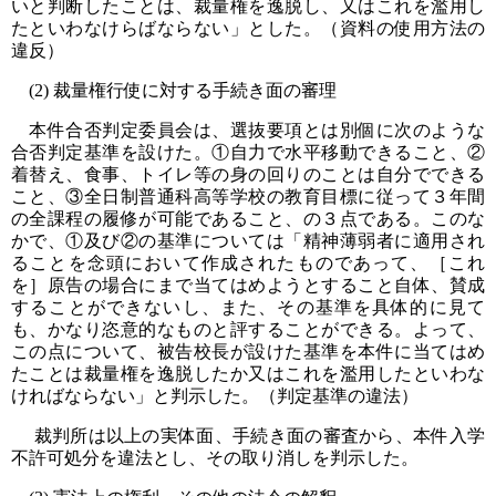
いと判断したことは、裁量権を逸脱し、又はこれを濫用し
たといわなけらばならない」とした。（資料の使用方法の
違反）
(2) 裁量権行使に対する手続き面の審理
本件合否判定委員会は、選抜要項とは別個に次のような
合否判定基準を設けた。①自力で水平移動できること、②
着替え、食事、トイレ等の身の回りのことは自分でできる
こと、③全日制普通科高等学校の教育目標に従って３年間
の全課程の履修が可能であること、の３点である。このな
かで、①及び②の基準については「精神薄弱者に適用され
ることを念頭において作成されたものであって、［これ
を］原告の場合にまで当てはめようとすること自体、賛成
することができないし、また、その基準を具体的に見て
も、かなり恣意的なものと評することができる。よって、
この点について、被告校長が設けた基準を本件に当てはめ
たことは裁量権を逸脱したか又はこれを濫用したといわな
ければならない」と判示した。（判定基準の違法）
裁判所は以上の実体面、手続き面の審査から、本件入学
不許可処分を違法とし、その取り消しを判示した。