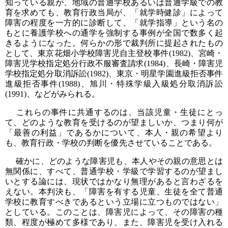
知っている親が、地域の普通学校あるいは普通学級での教
育を求めても、教育行政当局が、「就学時健診」によって
障害の程度を一方的に診断して、「就学指導」という名の
もとに養護学校への通学を強制する事例が全国で数多く起
きるようになった。何らかの形で裁判所に提起されたもの
として、東京花畑小学校障害児自主登校事件(1982)、宮崎・
障害児学校指定処分行政不服審査請求(1984)、長崎・障害児
学校指定処分取消訴訟(1982)、東京・明星学園進級拒否事件
進級拒否事件(1988)、旭川・特殊学級入級処分取消訴訟
(1991)、などがみられる。
これらの事件に共通するのは、当該児童・生徒にとっ
て、どのような教育を受けるのが望ましいか、つまり何が
「最善の利益」であるかについて、本人・親の希望より
も、教育行政・学校の判断を優先させていることである。
確かに、どのような障害児も、本人やその親の意思とは
無関係に、すべて、普通学校・学級で学習するのが望まし
いとする論には、現状ではかなり無理があると言わざるを
えない。本判決も、「障害を有する児童、生徒を全て普通
学校に教育すべきであるという立場に立つものではない」
としている。このことは、障害児によって、その障害の種
類、程度が極めて多様であり、また、障害児を受け入れる