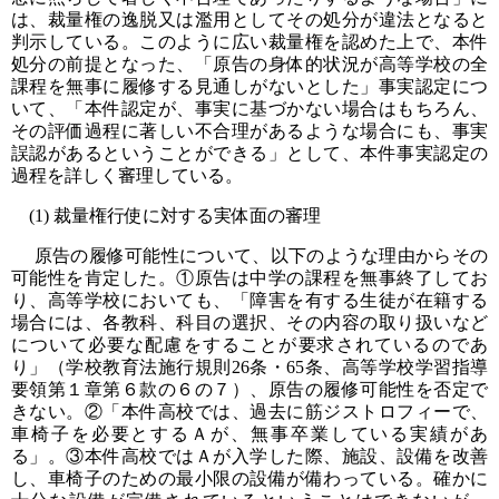
は、裁量権の逸脱又は濫用としてその処分が違法となると
判示している。このように広い裁量権を認めた上で、本件
処分の前提となった、「原告の身体的状況が高等学校の全
課程を無事に履修する見通しがないとした」事実認定につ
いて、「本件認定が、事実に基づかない場合はもちろん、
その評価過程に著しい不合理があるような場合にも、事実
誤認があるということができる」として、本件事実認定の
過程を詳しく審理している。
(1) 裁量権行使に対する実体面の審理
原告の履修可能性について、以下のような理由からその
可能性を肯定した。①原告は中学の課程を無事終了してお
り、高等学校においても、「障害を有する生徒が在籍する
場合には、各教科、科目の選択、その内容の取り扱いなど
について必要な配慮をすることが要求されているのであ
り」（学校教育法施行規則26条・65条、高等学校学習指導
要領第１章第６款の６の７）、原告の履修可能性を否定で
きない。②「本件高校では、過去に筋ジストロフィーで、
車椅子を必要とするＡが、無事卒業している実績があ
る」。③本件高校ではＡが入学した際、施設、設備を改善
し、車椅子のための最小限の設備が備わっている。確かに