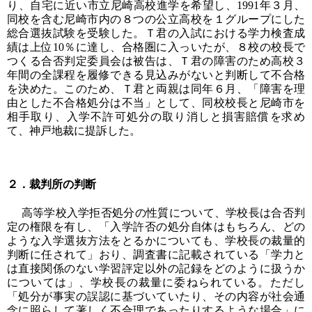
り、自宅に近い市立尼崎高校進学を希望し、1991年３月、
同校を含む尼崎市内の８つの公立高校を１グループにした
総合選抜試験を受験した。Ｔ君の入試における学力検査成
績は上位10％に達し、合格圏に入っいたが、８校の校長で
つくる合否判定委員会は被告は、Ｔ君の障害のため高校３
年間の全課程を履修できる見込みがないと判断して不合格
を決めた。このため、Ｔ君と両親は同年６月、「障害を理
由とした不合格処分は不当」として、同校校長と尼崎市を
相手取り、入学不許可処分の取り消しと損害賠償を求め
て、神戸地裁に提訴した。
２．裁判所の判断
高等学校入学拒否処分の性質について、学校長は合否判
定の権限を有し、「入学許否の処分自体はもちろん、どの
ような入学選抜方法をとるかについても、学校長の裁量的
判断に任されて」おり、調査書に記載されている「学力と
は直接関係のない学習評定以外の記録をどのように扱うか
については」、学校長の裁量に委ねられている。ただし
「処分が事実の誤認に基づいていたり、その内容が社会通
念に照らして著しく不合理であったりするような場合」に