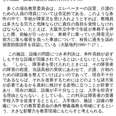
多くの場合教育委員会は、エレベーターの設置、介護の
ための人員の増員については否定的である。このような条
件の中で、学校が障害児を受け入れようとすれば、教職員
は多大なる労力と危険ならびに責任の負担を覚悟しなけれ
ばならない。たとえば、大阪市立中学で生徒が車椅子を押
した際、前輪が引っかかり、車椅子に乗っていた障害児が
前方に落ち傷害を負った事故について、校長に過失を認め
損害賠償請求を容認している（大阪地判1989･7･27 ）。
この施設、設備の問題につき本判決は、本件高校が必ず
しも十分な設備が完備されているとはいえないとしながら
も、「しかし、障害者を受け入れたときには、その障害者
の障害の程度、当該高校の実状にあわせて、介護、介助の
ための諸設備を整えていけばよいのであって、現在不十分
であるならば、それを改善するためにはどのような諸方策
が必要であるかを真剣に検討する姿勢に立つことが肝要で
あり、現在の施設、設備が不十分なことは、入学を拒否す
る理由とならない」としている。この判示は障害者の普通
学校入学を促進するとともに、入学後の、施設・設備の整
備についての教育委員会の条件整備義務を明確にするとい
う、大きな影響力を教育現場にもたらすと考えられる。