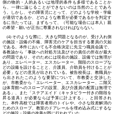
側の物的・人的あるいは地理的条件も多様であることか
ら、一律に論じることができないのは当然のことであろ
う。しかし、その障害児にとって、どのような学校・学級
が適切であるか、どのような教育が必要であるかを判定す
るに当たっては、まずもって、（可能な場合には本人）親
の希望・願いが正当に尊重されなければならない。
(4) そのような際に、大きな問題となるのが、受け入れ側
の施設・設備の不備、障害児のケアを担当する要員の欠如
である。本件においても不合格決定に先立つ職員会議で、
各教諭から「事故への対処方法及びその責任の所在が最大
の問題であり、そのためには現在の施設、設備では無理が
あり、エレベーター、エスカレーター、階段のスロープな
どの設備を設けることと、介護員、介助員を付けることが
必要」などの意見が出されている。被告校長は、教職員か
ら出されたこのような要望について、市教委と交渉した
が、市教委から「エレベーター、エスカレーター、二階又
は体育館へのスロープの設置、及び介護員の配置は無理で
ある」、また「ステアエイド（キャタビラー付きの階段を
昇る道具）が必要ならば予算に計上する」、と回答され
た。本件高校では障害者用のトイレや、小さな段差解消の
ためのスロープ、教室のドアレールを埋め込み式にするな
どの施設・設備の改善が既に行われていた。