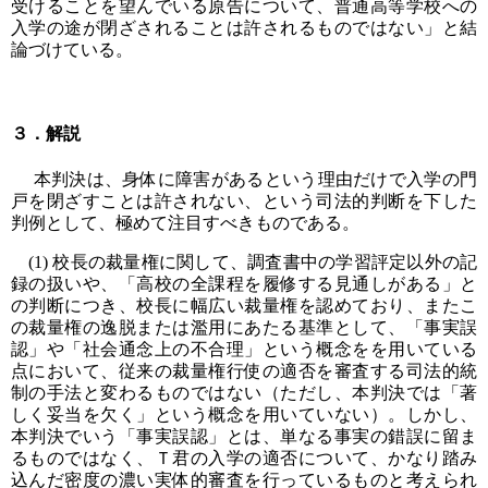
受けることを望んでいる原告について、普通高等学校への
入学の途が閉ざされることは許されるものではない」と結
論づけている。
３．解説
本判決は、身体に障害があるという理由だけで入学の門
戸を閉ざすことは許されない、という司法的判断を下した
判例として、極めて注目すべきものである。
(1) 校長の裁量権に関して、調査書中の学習評定以外の記
録の扱いや、「高校の全課程を履修する見通しがある」と
の判断につき、校長に幅広い裁量権を認めており、またこ
の裁量権の逸脱または濫用にあたる基準として、「事実誤
認」や「社会通念上の不合理」という概念をを用いている
点において、従来の裁量権行使の適否を審査する司法的統
制の手法と変わるものではない（ただし、本判決では「著
しく妥当を欠く」という概念を用いていない）。しかし、
本判決でいう「事実誤認」とは、単なる事実の錯誤に留ま
るものではなく、Ｔ君の入学の適否について、かなり踏み
込んだ密度の濃い実体的審査を行っているものと考えられ