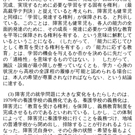
完成、実現するために必要な学習をする固有を権利」（最
高裁学テ判決）と捉えていると考えられ、障害児も健常児
と同様に「学習し発達する権利」が保障される、と判示し
ている。このことは、障害児も健常児も、各人の能力の全
面的発達のために、その成長・発達に必要かつ適切な教育
を平等に保障される権利を有する、という意味に解釈して
いるということになる。（したがって、「能力に応じてひ
としく教育を受ける権利を有する」の「能力に応ずる教
育」とは、学習の機会を与えるか否かを決めるに先だって
の「適格性」を意味するものではない。） したがって、
施設・設備が最小限しか整っていなくとも、学力・心身の
状況から高校の全課程の履修が可能と認められる場合に
は、本人の希望が尊重されなければならない、という結論
に達する。
(3) 障害児の就学問題に大きな変化をもたらしたのは、
1979年の養護学校の義務化である。養護学校の義務化は、
障害児に「教育を受ける権利」を保障し、義務教育制度を
完成させるものであるといわれている。しかし、この体制
によって、障害児に養護学校に行くことを義務づけ、地域
の普通学校から閉め出し、排除することが行われるように
なった。障害児自身や、その心身の状態・希望を最もよく