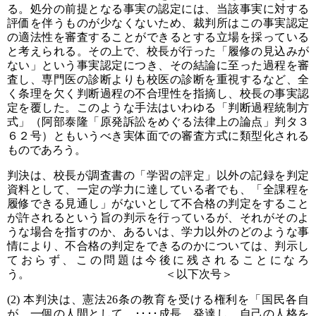
る。処分の前提となる事実の認定には、当該事実に対する
評価を伴うものが少なくないため、裁判所はこの事実認定
の適法性を審査することができるとする立場を採っている
と考えられる。その上で、校長が行った「履修の見込みが
ない」という事実認定につき、その結論に至った過程を審
査し、専門医の診断よりも校医の診断を重視するなど、全
く条理を欠く判断過程の不合理性を指摘し、校長の事実認
定を覆した。このような手法はいわゆる「判断過程統制方
式」（阿部泰隆「原発訴訟をめぐる法律上の論点」判タ３
６２号）ともいうべき実体面での審査方式に類型化される
ものであろう。
判決は、校長が調査書の「学習の評定」以外の記録を判定
資料として、一定の学力に達している者でも、「全課程を
履修できる見通し」がないとして不合格の判定をすること
が許されるという旨の判示を行っているが、それがそのよ
うな場合を指すのか、あるいは、学力以外のどのような事
情により、不合格の判定をできるのかについては、判示し
ておらず、この問題は今後に残されることになろ
う。 ＜以下次号＞
(2) 本判決は、憲法26条の教育を受ける権利を「国民各自
が、一個の人間として、････成長、発達し、自己の人格を