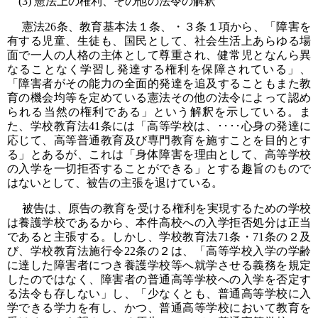
(3) 憲法上の権利、その他の法令の解釈
憲法26条、教育基本法１条、・３条１項から、「障害を
有する児童、生徒も、国民として、社会生活上あらゆる場
面で一人の人格の主体として尊重され、健常児となんら異
なることなく学習し発達する権利を保障されている」、
「障害者がその能力の全面的発達を追及することもまた教
育の機会均等を定めている憲法その他の法令によって認め
られる当然の権利である」という解釈を示している。ま
た、学校教育法41条には「高等学校は、････心身の発達に
応じて、高等普通教育及び専門教育を施すことを目的とす
る」とあるが、これは「身体障害を理由として、高等学校
の入学を一切拒否することができる」とする趣旨のもので
はないとして、被告の主張を退けている。
被告は、原告の教育を受ける権利を実現するための学校
は養護学校であるから、本件高校への入学拒否処分は正当
であると主張する。しかし、学校教育法71条・71条の２及
び、学校教育法施行令22条の２は、「高等学校入学の学齢
に達した障害者につき養護学校等へ就学させる義務を規定
したのではなく、障害者の普通高等学校への入学を否定す
る法令も存しない」し、「少なくとも、普通高等学校に入
学できる学力を有し、かつ、普通高等学校において教育を