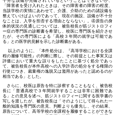
十分な設備が完備されているということはできないが、
「障害者を受け入れたときは、その障害者の障害の程度、
当該学校の実情にあわせて、介護、介助のための諸設備を
整えていけばよいのであって、現在の施設、設備が不十分
なことは、入学を拒否する理由とならない」。④原告の身
体的状況の見通しについては、被告校長が筋ジストロフィ
ー症の専門医の診断書を希望し、校医に専門医を紹介させ
たが、その専門医による「高校３年間の就学は可能であ
る」との医学的見解を示した診断書がある。
以上のように、「本件処分は、『高等学校における全課
程の履修可能性』の判断に際し、その前提とした事実又は
評価において重大な誤りをしたことに基づく処分であっ
て、被告校長が本件高校への入学許否の処分をする権限の
行使につき、裁量権の逸脱又は濫用があったと認めるのが
相当である」とした。
さらに、校医は原告を特に診察することもなく、被告校
長に「普通高校で３年間就学することは非常に困難であ
る」との意見を述べ、筋ジストロフィーに関する医学書の
写しを渡したが、被告校長は「そのようにして得られた一
般的知識を専門医の意見、判断よりも優先し、その結果、
原告について、高等学校の全課程を履修することができな