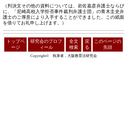
（判決文その他の資料については、岩佐嘉彦弁護士ならび
に、「尼崎高校入学拒否事件裁判弁護士団」の青木圭史弁
護士のご厚意により入手することができました。この紙面
を借りてお礼申し上げます。）
トップペ
研究会のプロフ
全文
戻
このページの
ージ
ィール
検索
る
先頭
Copyright© 執筆者，大阪教育法研究会