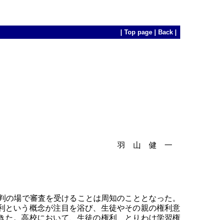
|
Top page
|
Back
|
羽 山 健 一
判の場で審査を受けることは周知のこととなった。
利という概念が注目を浴び、生徒やその親の権利意
きた。高校において、生徒の権利、とりわけ学習権