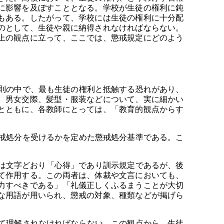
に影響を及ぼすこととなる。学校が生徒の権利に鈍
もある。したがって、学校には生徒の権利に十分配
のとして、生徒や親に納得されなければならない。
上の観点に立って、ここでは、懲戒規定にどのよう
則の中で、最も生徒の権利と抵触する恐れがあり、
、男女交際、髪型・服装などについて、実に細かい
とともに、各教師にとっては、「教育的観点からす
戒処分を受けるかを定めた懲戒処分基準である。こ
は文字どおり「心得」であり訓示規定であるが、後
て作用する。この両者は、体裁や文言においても、
力すべきである」「礼儀正しくふるまうことが大切
な用語が用いられ、懲戒の対象、種類などが掲げら
て理解されなければならない。この観点から、生徒