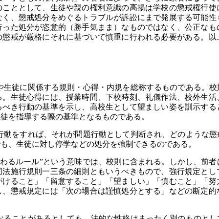
のこととして、生徒や親の権利意識の高揚は学校の懲戒権行使
なく、懲戒処分をめぐるトラブルが訴訟にまで発展する可能性
行った処分が恣意的（勝手気まま）なものではなく、公正なも
の懲戒が厳格にそれに基づいて慎重に行われる必要がある。以
生徒に関係する規則・心得・内規を総称するものである。校
る。生徒心得には、授業時間、下校時刻、礼儀作法、校外生活
るべき行動の基準を示し、高校生として望ましい姿を訓示する
生徒を指導する際の基準となるものである。
動をすれば、それが問題行動として判断され、どのような懲
でも、生徒に対し停学などの処分を強制できるのである。
わるルール”という意味では、校則に含まれる。しかし、前者
同法施行規則一三条の細則ともいうべきもので、強行規定とし
がけること」「留意すること」「望ましい」「慎むこと」「努
し、懲戒規定には「次の場合は謹慎処分とする」などの断定的
ることがあるとしても、法的な性格はまったく別のものとし