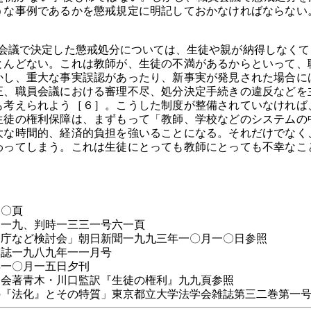
うな事例であるかを懲戒規定に明記しておかなければならない
員会議で決定した懲戒処分については、生徒や親が納得しなくて
とんどない。これは教師が、生徒の不満があるからといって、
かし、重大な事実誤認があったり、新事実が発見された場合に
正、職員会議における審理不尽、処分決定手続きの違反などを
も考えられよう［６］。こうした制度が整備されていなければ
生徒の権利保障は、まずもって「教師、学校などのシステムの
大な時間的、経済的負担を強いることになる。それだけでなく
わってしまう。これは生徒にとっても教師にとっても不幸なこ
四〇頁
・一九、判時一三三一号六一頁
務庁など検討会」朝日新聞一九九三年一〇月一〇日参照
本誌一九八九年一一月号
年一〇月一五日夕刊
協会著青木・川口監訳『生徒の権利』九九頁参照
の『法化』とその特質」東京都立大学法学会雑誌第三二巻第一