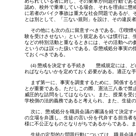
められている者に対し、その乗車が問題行動であ
認め、校外で乗車している場合、それを理由に懲
に若者のバイク事故は重大な社会問題であるが、
とは別として、「三ない規則」を設け、その違反
その他にも次の点に留意すべきである。①喫煙や
験を受けさせない」という規定あるいは慣行は、
などの特別活動と重なるときには、その活動への
というのは誤った扱いである。⑤懲戒処分事実の
ておくべきである。
(4) 懲戒を決定する手続き 懲戒規定には、
ればならないかを定めておく必要がある。適正な
まず第一に、事実を調査するために、関係する生
とが重要である。ただしこの際、憲法三八条で禁
威圧的な詰問をしてはならない。また、授業を受
学校側の法的義務であると考えられ、また、生徒
次に、懲戒処分を職員会議の審議を経て決定すべ
の立場を弁護し、生徒の言い分を代弁する担当者
様に不公正なものとなりがちであるからである。
生徒の定型的な問題行動については、職員会議を