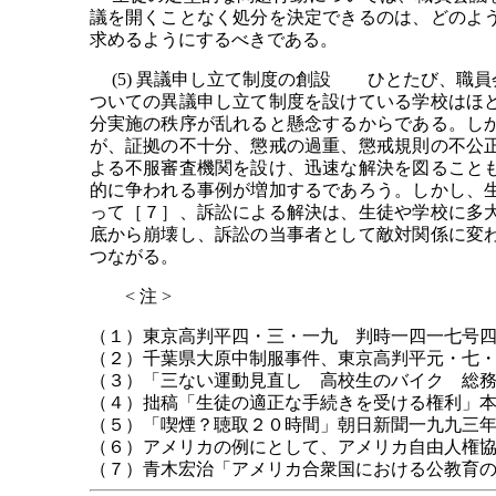
議を開くことなく処分を決定できるのは、どのよ
求めるようにするべきである。
(5) 異議申し立て制度の創設 ひとたび、職
ついての異議申し立て制度を設けている学校はほ
分実施の秩序が乱れると懸念するからである。し
が、証拠の不十分、懲戒の過重、懲戒規則の不公
よる不服審査機関を設け、迅速な解決を図ること
的に争われる事例が増加するであろう。しかし、
って［７］、訴訟による解決は、生徒や学校に多
底から崩壊し、訴訟の当事者として敵対関係に変
つながる。
< 注 >
（１）東京高判平四・三・一九 判時一四一七号
（２）千葉県大原中制服事件、東京高判平元・七
（３）「三ない運動見直し 高校生のバイク 総
（４）拙稿「生徒の適正な手続きを受ける権利」
（５）「喫煙？聴取２０時間」朝日新聞一九九三
（６）アメリカの例にとして、アメリカ自由人権
（７）青木宏治「アメリカ合衆国における公教育