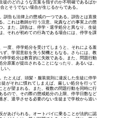
生徒のどのような言葉を指すのか不明確であるばか
場合とそうでない場合が生じるからである。
、訓告も法律上の懲戒の一つである。訓告とは直接
る。これは教師が行う注意、叱責などの事実上の懲
つ。また、訓告は、停学・退学処分と異なり、生徒
は、それが初めての行為である場合には、停学を課
、一度、停学処分を受けてしまうと、それによる羞
れず、学習意欲を失う契機ともなる。さらには、教
の停学処分は教育的に失敗である。また、問題行動
処分原案が提出されることになったり、あるいは、
ましい。
。たとえば、頭髪・服装規則に違反した生徒に停学
生徒がそれに慣れてしまえば、厳しい処分を行って
ことが望まれる。また、複数の問題行動を同時に行
あるので、その際の懲戒処分の上限、停学日数など
過ぎ、退学させる必要のない生徒まで学校から追い
反があげられる。オートバイに乗ることが法的に認