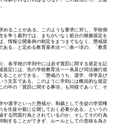
る。
求めることがある。このような要求に対し、学校側
性を争う裁判では、まちがいなく処分の根拠規定を
ば、情報公開条例の制定をまつまでもなく、懲戒規
である」と定める教育基本法一〇条一項の、「教育
り、各学校の学則中には必ず賞罰に関する規定を記
戒規定には、先の学校教育法一一条及び同法施行規
えることができる」「懲戒のうち、退学、停学及び
いう文言である。このように学則には概括的な規定
この中の「賞罰に関する事項」も同様であって、そ
学や退学といった懲戒が、制裁として生徒の学習権
れを生徒や親に公開しておく必要がある。というの
値する問題行為とされているのか、そしてその行為
抑制することができず、ルールとしての意味を為さ