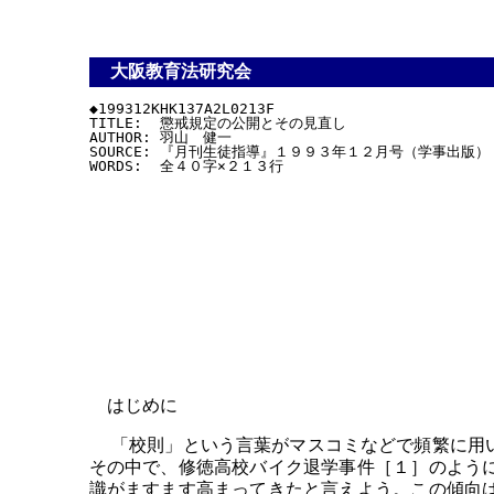
大阪教育法研究会
◆199312KHK137A2L0213F

TITLE:  懲戒規定の公開とその見直し

AUTHOR: 羽山　健一

SOURCE: 『月刊生徒指導』１９９３年１２月号（学事出版）

はじめに
「校則」という言葉がマスコミなどで頻繁に用い
その中で、修徳高校バイク退学事件［１］のよう
識がますます高まってきたと言えよう。この傾向