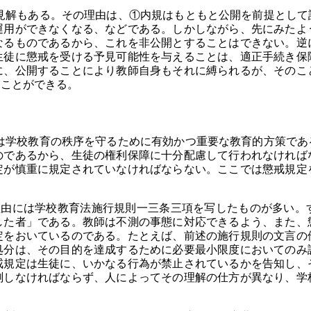
解もある。その理由は、①内規はもともと公開を前提として
運用ができなくなる、などである。しかしながら、先にみたよ
なるものであるから、これを非公開とすることはできない。逆
生徒に懲戒を受ける予見可能性を与えることは、適正手続き保
に、公開することにより教師自身もそれに縛られるが、そのこ
ることができる。
学校教育の秩序を守るために有効かつ重要な教育的方策であ
のであるから、生徒の権利保障に十分配慮して行われなければ
定が慎重に規定されていなければならない。ここでは懲戒規定
理由には学校教育法施行規則一三条三項を写したものが多い。
した者」である。教師は不測の事態に対応できるよう、また、
定をおいているのである。たとえば、前述の施行規則の文言の
処分は、その目的を達成するために必要最小限度においてのみ
戒規定は生徒に、いかなる行為が禁止されているかを告知し、
測しなければならず、人によってその理解の仕方が異なり、学