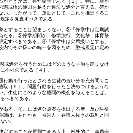
るかどうかは、甚だ疑問である［３］。特に、親が
の懲戒権の範囲を越えた違法な処分と言える。確か
ない。したがって、運動として、これを推進するこ
戒規定を見直すべきである。
象とすることは望ましくない。②「停学中は定期試
当たる。③停学期間が、修学旅行、文化祭、体育祭
限定すべきである。④「停学中は欠席扱いとする」
校内でその扱いの統一を図るため、懲戒規定に定め
懲戒処分を行うためにはどのような手順を踏まなけ
めに不可欠である［４］。
題行動を行ったとされる生徒の言い分を充分聞くこ
聴取［５］、問題行動を行ったと決めつけるような
い。生徒にこのような聴聞の機会を与えることは、
するべきである。
がある。そこには処分原案を提出する者、及び生徒
会議は、あたかも、被告人・弁護人抜きの裁判と同
らない。
決定することが原則である以上、例外的に、職員会