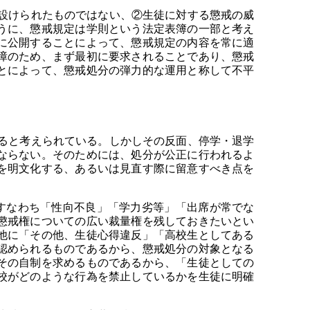
設けられたものではない、②生徒に対する懲戒の威
うに、懲戒規定は学則という法定表簿の一部と考え
に公開することによって、懲戒規定の内容を常に適
障のため、まず最初に要求されることであり、懲戒
とによって、懲戒処分の弾力的な運用と称して不平
ると考えられている。しかしその反面、停学・退学
ならない。そのためには、処分が公正に行われるよ
を明文化する、あるいは見直す際に留意すべき点を
すなわち「性向不良」「学力劣等」「出席が常でな
懲戒権についての広い裁量権を残しておきたいとい
他に「その他、生徒心得違反」「高校生としてある
認められるものであるから、懲戒処分の対象となる
その自制を求めるものであるから、「生徒としての
校がどのような行為を禁止しているかを生徒に明確