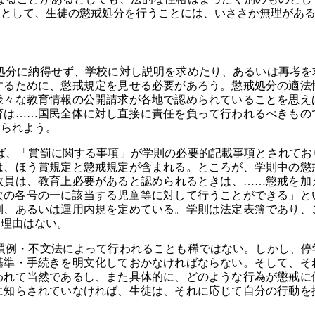
由として、生徒の懲戒処分を行うことには、いささか無理があ
分に納得せず、学校に対し説明を求めたり、あるいは再考を
するために、懲戒規定を見せる必要があろう。懲戒処分の適法
様々な教育情報の公開請求が各地で認められていることを思え
育は……国民全体に対し直接に責任を負って行われるべきもの
められよう。
、「賞罰に関する事項」が学則の必要的記載事項とされてお
は、ほう賞規定と懲戒規定が含まれる。ところが、学則中の懲
教員は、教育上必要があると認められるときは、……懲戒を加
次の各号の一に該当する児童等に対して行うことができる」と
則、あるいは運用内規を定めている。学則は法定表簿であり、
る理由はない。
例・不文法によって行われることも稀ではない。しかし、停
基準・手続きを明文化しておかなければならない。そして、そ
われて当然であるし、また具体的に、どのような行為が懲戒に
に知らされていなければ、生徒は、それに応じて自分の行動を