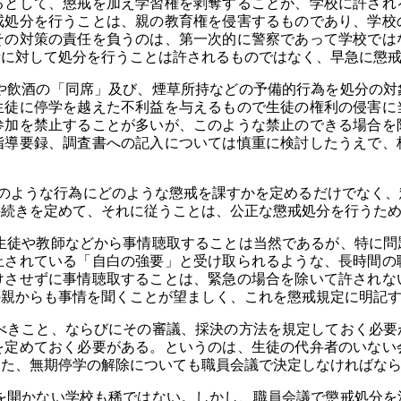
るとして、懲戒を加え学習権を剥奪することが、学校に許され
戒処分を行うことは、親の教育権を侵害するものであり、学校
その対策の責任を負うのは、第一次的に警察であって学校では
者に対して処分を行うことは許されるものではなく、早急に懲
飲酒の「同席」及び、煙草所持などの予備的行為を処分の対
生徒に停学を越えた不利益を与えるもので生徒の権利の侵害に
参加を禁止することが多いが、このような禁止のできる場合を
指導要録、調査書への記入については慎重に検討したうえで、
どのような行為にどのような懲戒を課すかを定めるだけでなく、
手続きを定めて、それに従うことは、公正な懲戒処分を行うた
徒や教師などから事情聴取することは当然であるが、特に問
止されている「自白の強要」と受け取られるような、長時間の
けさせずに事情聴取することは、緊急の場合を除いて許されな
の親からも事情を聞くことが望ましく、これを懲戒規定に明記
きこと、ならびにその審議、採決の方法を規定しておく必要
を定めておく必要がある。というのは、生徒の代弁者のいない
また、無期停学の解除についても職員会議で決定しなければな
開かない学校も稀ではない。しかし、職員会議で懲戒処分を