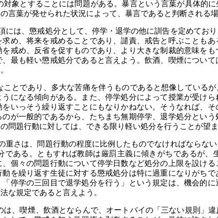
対象とすることには問題がある。暴言という言葉が具体的に
その言葉が発せられた状況によって、暴言であると判断される
二項には、懲戒処分として、停学・退学の他に訓告を定めており
を求め、将来を戒めることであり、譴責、戒告と呼ぶこともあ
動を戒め、反省を促すものであり、より大きな制裁的意味をも
で、最も軽い懲戒処分であると言えよう。飲酒、喫煙について
る。
ことであり、多大な苦痛を伴うものであると想像しているが
ようになる傾向がある。また、停学処分によって授業が受けら
動をいっそう繰り返すことにもなりかねない。そうなれば、そ
るのが一般的であるから、たちまち無期停学、退学処分という
初の問題行動に対しては、できる限り軽い処分を行うことが望
分の重さは、問題行動の程度に比例したものでなければならない
分である。ともすれば教師は厳罰主義に傾きがちであるが、
に、個々の問題行動について停学日数など処分の上限を設ける
行動を繰り返す生徒に対する懲戒処分は特に過重になりがちで
、「停学の三回目で退学処分を行う」という規定は、機会的に
違法な規定であると言えよう。
は、喫煙、飲酒とならんで、オートバイの「三ない規則」違