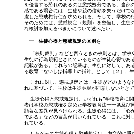
を侵害する恐れのあるのは懲戒処分である。当然
感である場合には、生徒や親の信頼を失うだけで
慮した懲戒権行使が求められる。そして、学校の
そのためには、懲戒規定（規則）を整備し、生徒
な検討を加えるべきかについて述べたい。
一 生徒心得と懲戒規定の区別を
「校則裁判」などと言うときの校則とは、学校や
生徒の行為規範とされているものが生徒心得であ
記載がある。これらの記載は、生徒に対して、あ
る教育上ないしは指導上の指針」として［２］、
これに対し、懲戒規定とは、生徒がどのような行
れに基づいて、学校は生徒や親が同意しないとき
生徒心得と懲戒規定は、いずれも”学校教育に関
者は学校の懲戒権を定めた学校教育法一一条及び
顕著な差異が見うけられる。生徒心得には、「心
である」などの言葉が用いられている。これに対
れている。
したがって生徒心得と懲戒規定は、内容的に重な