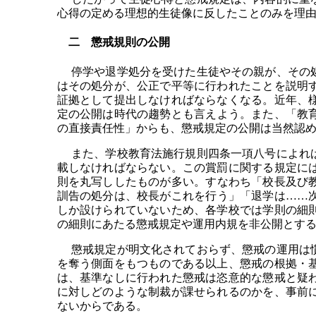
心得の定める理想的生徒像に反したことのみを理
二 懲戒規則の公開
停学や退学処分を受けた生徒やその親が、その処
はその処分が、公正で平等に行われたことを説明
証拠として提出しなければならなくなる。近年、
定の公開は時代の趨勢とも言えよう。また、「教
の直接責任性」からも、懲戒規定の公開は当然認
また、学校教育法施行規則四条一項八号によれば
載しなければならない。この賞罰に関する規定に
則を丸写ししたものが多い。すなわち「校長及び
訓告の処分は、校長がこれを行う」「退学は……
しか設けられていないため、各学校では学則の細
の細則にあたる懲戒規定や運用内規を非公開とす
懲戒規定が明文化されておらず、懲戒の運用は慣
を奪う側面をもつものである以上、懲戒の根拠・
は、基準なしに行われた懲戒は恣意的な懲戒と疑
に対しどのような制裁が課せられるのかを、事前
ないからである。