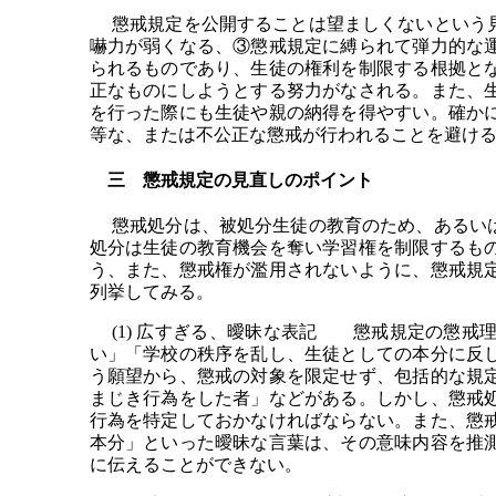
懲戒規定を公開することは望ましくないという見
嚇力が弱くなる、③懲戒規定に縛られて弾力的な
られるものであり、生徒の権利を制限する根拠と
正なものにしようとする努力がなされる。また、
を行った際にも生徒や親の納得を得やすい。確か
等な、または不公正な懲戒が行われることを避け
三 懲戒規定の見直しのポイント
懲戒処分は、被処分生徒の教育のため、あるいは
処分は生徒の教育機会を奪い学習権を制限するも
う、また、懲戒権が濫用されないように、懲戒規
列挙してみる。
(1) 広すぎる、曖昧な表記 懲戒規定の懲戒
い」「学校の秩序を乱し、生徒としての本分に反
う願望から、懲戒の対象を限定せず、包括的な規
まじき行為をした者」などがある。しかし、懲戒
行為を特定しておかなければならない。また、懲
本分」といった曖昧な言葉は、その意味内容を推
に伝えることができない。