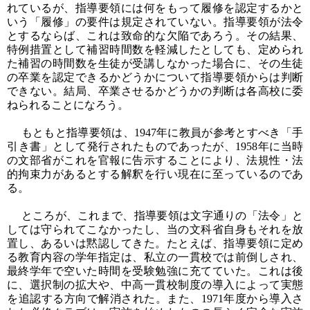
れているが、指導要領には何をもって履修を認定するかと
いう「履修」の要件は規定されていない。指導要領が法令
とするならば、これは致命的な欠陥であろう。その結果、
特例措置として補習時間数を軽減したとしても、定められ
た補習の時間数を生徒が受講しなかった場合に、その生徒
の卒業を認定できるかどうかについて指導要領からは判断
できない。結局、卒業させるかどうかの判断は各高校に委
ねられることになろう。
もともと指導要領は、1947年に教員が参考とすべき「手
引き書」として発行されたものであったが、1958年に当時
の文部省がこれを官報に告示することにより、法規性・法
的拘束力があるとする解釈を行い現在に至っているのであ
る。
ところが、これまで、指導要領は文字通りの「法令」と
しては守られてこなかったし、当の文科省自身もそれを放
置し、あるいは黙認してきた。たとえば、指導要領に定め
る教育内容の学年指定は、私立の一貫校では前倒しされ、
最終学年で空いた時間を受験勉強に充てていた。これは後
に、選択制の拡大や、中高一貫校制度の導入によって実態
を追認する方向で解消された。また、1971年度から導入さ