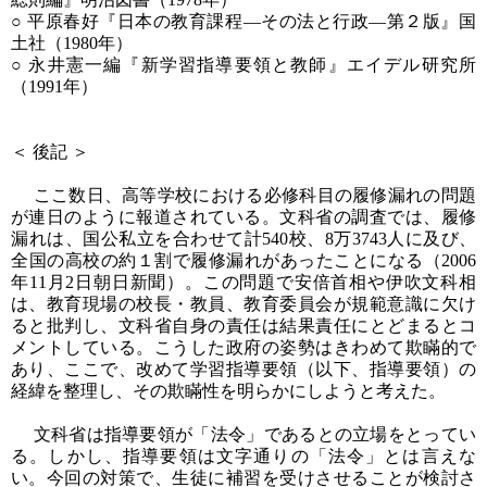
○ 平原春好『日本の教育課程―その法と行政―第２版』国
土社（1980年）
○ 永井憲一編『新学習指導要領と教師』エイデル研究所
（1991年）
＜ 後記 ＞
ここ数日、高等学校における必修科目の履修漏れの問題
が連日のように報道されている。文科省の調査では、履修
漏れは、国公私立を合わせて計540校、8万3743人に及び、
全国の高校の約１割で履修漏れがあったことになる（2006
年11月2日朝日新聞）。この問題で安倍首相や伊吹文科相
は、教育現場の校長・教員、教育委員会が規範意識に欠け
ると批判し、文科省自身の責任は結果責任にとどまるとコ
メントしている。こうした政府の姿勢はきわめて欺瞞的で
あり、ここで、改めて学習指導要領（以下、指導要領）の
経緯を整理し、その欺瞞性を明らかにしようと考えた。
文科省は指導要領が「法令」であるとの立場をとってい
る。しかし、指導要領は文字通りの「法令」とは言えな
い。今回の対策で、生徒に補習を受けさせることが検討さ