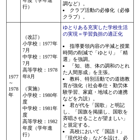
年度（学年進
調など）。
行）
クラブ活動の必修化（必修
クラブ）。
ゆとりある充実した学校生活
の実現＝学習負担の適正化
（改訂）
小学校：1977年
指導要領内容の半減と授業
7月
時間の削減で「ゆとり」「精
中学校：1977年
選」を強調。
7月
「知、徳、体の調和のとれ
高等学校：1978
た人間形成」を主張。
年8月
1977
教科、特別活動での道徳教
～
育が強化（社会奉仕・勤労体
（実施）
1978
験学習、家庭・地域との連携
年
小学校：1980年
などを力説）。
度
君が代を「国歌」と明記
中学校：1981年
し、「国旗を掲揚し、国歌を
度
斉唱させることが望ましい」
高等学校：1982
と規定する。
年度（学年進
高校において「国語Ｉ」
行）
「現代社会」などを設け、必