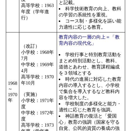
と記載。
高等学校：1963
科学技術教育の向上、教科
年度（学年進
の学習の系統性を重視。
行）
コース制・多様化を謳い能
力適性に応じる教育。
教育内容の一層の向上＝「教
育内容の現代化」
（改訂）
小学校：1968年
学校行事と特別教育活動を
7月
まとめ特別活動とし、教科、
中学校：1969年
道徳とあわせ、教育課程編成
4月
を３領域とする
高等学校：1970
時代の進展に対応した教育
年10月
1968
内容の導入するとし、小学校
～
で集合を導入するなど教科内
（実施）
1970
容を増大した。
年
小学校：1971年
学校制度の多様化と能力・
度
適性に応じた教育を強調。
中学校：1972年
神話教育の復活と「愛国
度
心」教育の強調（国家を守る
高等学校：1973
自覚、公民的資質の養成の強