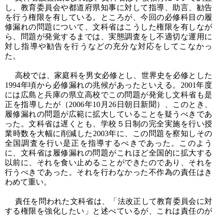
し、教育委員会や都道府県知事に対して指導、助言、勧告
を行う権限を有している。ところが、今回の必修科目の履
修漏れの問題について、文科省はこうした権限を有しなが
ら、問題が発覚するまでは、実態調査をし不適切な運用に
対し指導や勧告を行うなどの充分な対応をしてこなかっ
た。
高校では、家庭科を男女必修とし、世界史を必修とした
1994年頃から必修漏れの兆候があったといえる。2001年度
には広島と兵庫の県立高校でこの問題が発覚し文科省も是
正を指導したが（2006年10月26日朝日新聞）、このとき、
履修漏れの問題が広範に拡大していることを疑うべきであ
った。文科省は遅くとも、学校５日制の完全実施を行い授
業時数を大幅に削減した2003年に、この問題を察知しその
全国調査を行い是正を指導するべきであった。このよう
に、文科省は履修漏れの問題がこれほど全国的に拡大する
以前に、それを食い止めることができたのであり、それを
行うべきであった。それを行わなかった不作為の責任はき
わめて重い。
責任を問われた文科省は、「法改正して教育委員会に対
する権限を強化したい」と述べているが、これは責任のが