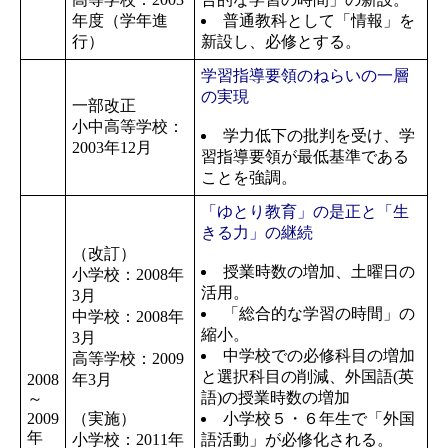
年度（学年進
普通教科として「情報」を
行）
新設し、必修とする。
学習指導要領のねらいの一層
の実現
一部改正
小中高等学校：
学力低下の批判を受け、学
2003年12月
習指導要領が最低基準である
ことを強調。
「ゆとり教育」の是正と「生
きる力」の継続
（改訂）
授業時数の増加、土曜日の
小学校：2008年
活用。
3月
「総合的な学習の時間」の
中学校：2008年
縮小。
3月
中学校での必修科目の増加
高等学校：2009
と選択科目の削減、外国語(英
2008
年3月
語)の授業時数の増加
～
2009
（実施）
小学校５・６年生で「外国
年
小学校：2011年
語活動」が必修化される。