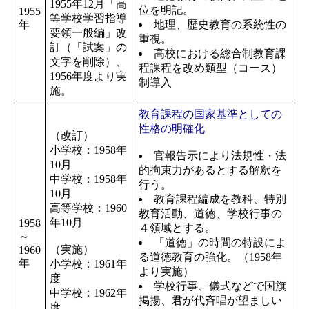
1955年12月「高
位を明記。
1955
等学校学習指導
年
地理、歴史教育の系統性の
要領一般編」改
重視。
訂（「試案」の
高校における総合制教育課
文字を削除）、
程課程を改め類型（コース）
1956年度より実
制導入
施。
教育課程の国家基準としての
性格の明確化
（改訂）
小学校：1958年
官報告示により法規性・法
10月
的拘束力があるとする解釈を
中学校：1958年
行う。
10月
教育課程編成を教科、特別
高等学校：1960
教育活動、道徳、学校行事の
年10月
1958
４領域とする。
～
「道徳」の時間の特設によ
（実施）
1960
る道徳教育の強化。（1958年
年
小学校：1961年
より実施）
度
学校行事、儀式などで国旗
中学校：1962年
掲揚、君が代斉唱が望ましい
度