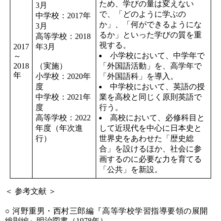
ため、学びの量は変えない
3月
で、「どのように学ぶの
中学校：2017年
か」、「何ができるようにな
3月
るか」といった学びの質を重
高等学校：2018
視する。
2017
年3月
小学校において、中学年で
～
2018
（実施）
「外国語活動」を、高学年で
年
小学校：2020年
「外国語科」を導入。
度
中学校において、英語の授
中学校：2021年
業を高校と同じく原則英語で
度
行う。
高等学校：2022
高校において、必修科目と
年度（年次進
して近現代を中心に日本史と
行）
世界史をあわせた「歴史総
合」を設けるほか、社会に参
画するのに必要な力を育てる
「公共」を新設。
＜ 参考文献 ＞
○ 河野重男・西村三郎編『高等学校学習指導要領の展開
総則編』明治図書（1978年）