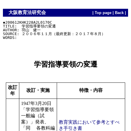
大阪教育法研究会
|
Top page
|
Back
|
◆200612KHK228A2L0170C

TITLE:  学習指導要領の変遷

AUTHOR: 羽山　健一

SOURCE: ２００６年１１月（最終更新：２０１７年８月）

学習指導要領の変遷
改訂
改訂・実施
特徴・内容
年
1947年3月20日
「学習指導要領
一般編（試
案）」発表、
教育実践において参考とすべ
「同 各教科編
き手引き書