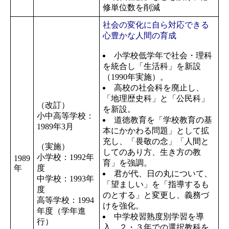
修単位数を削減
社会の変化に自ら対応できる
心豊かな人間の育成
小学校低学年で社会・理科
を統合し「生活科」を新設
（1990年実施）。
高校の社会科を廃止し、
「地理歴史科」と「公民科」
（改訂）
を新設。
小中高等学校：
道徳教育を「学校教育の基
1989年3月
本にかかわる問題」として拡
充し、「畏敬の念」「人間と
（実施）
してのあり方、生き方の教
小学校：1992年
1989
育」を強調。
年
度
君が代、日の丸について、
中学校：1993年
「望ましい」を「指導するも
度
のとする」と変更し、義務づ
高等学校：1994
けを強化。
年度（学年進
中学校習熟度別学習を導
行）
入、２・３年での選択教科を