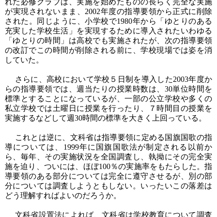
れた必修クラブは、実施を始めたものの長らく完全な実施
が実現されないまま、2002年度の指導要領から正式に削除
された。同じように、小学校で1980年から「ゆとりのある
充実した学校生活」を実現するために導入されたいわゆる
「ゆとりの時間」は高校でも実施されたが、次の指導要領
の改訂でこの時間が削除される前に、学校現場では姿を消
していた。
さらに、高校において学校５日制を導入した2003年度か
らの指導要領では、週当たりの授業時数は、30単位時間を
標準とすることになっているが、一部の公立学校や多くの
私立学校では土曜日に授業を行ったり、７時間目の授業を
実施するなどして週30時間の標準を大きく上回っている。
これとは逆に、文科省は指導要領に定める国旗国歌の指
導については、1999年に国旗国歌法が制定される以前か
ら、毎年、その実施状況を全国調査し、執拗にその完全実
施を迫り、ついには、ほぼ100％の実施率をもたらした。指
導要領のある部分については完全に遵守させるが、別の部
分については調査しようともしない。いったいこの落差は
どう理解すればよいのだろうか。
文科省設置法によれば、文科省は学校教育について調査