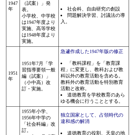
1947
（試案）」発
年
社会科、自由研究の創設
表。
問題解決学習、討議法の導
小学校、中学校
入。
は1947年度より
実施、高等学校
は1948年度より
実施。
急遽作成した1947年版の修正
「教科課程」を「教育課
1951年7月「学
程」に変更し、教科および教
習指導要領一般
1951
科以外の教育活動を含める。
編（試案）」
年
教科外の教育活動を特別教育
（小中高）改
活動と改称。
訂・実施。
道徳教育を学校教育のあら
ゆる機会に行うこととする。
1955年小学、
独立国家として、占領時代の
1956年中学の
違和感の解消
「社会科編」改
訂。
道徳教育の役割、天皇の地