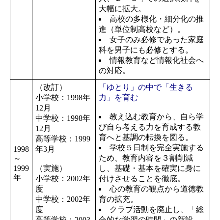
大幅に拡大。
高校の多様化・細分化の推
進（単位制高校など）。
女子のみ必修であった家庭
科を男子にも必修とする。
情報教育など情報化社会へ
の対応。
（改訂）
「ゆとり」の中で「生きる
小学校：1998年
力」を育む
12月
教え込む教育から、自ら学
中学校：1998年
び自ら考える力を育成する教
12月
育へと基調の転換を図る。
高等学校：1999
学校５日制を完全実施する
1998
年3月
ため、教育内容を３割削減
～
1999
（実施）
し、基礎・基本を確実に身に
年
小学校：2002年
付けさせることを徹底。
度
心の教育の観点から道徳教
中学校：2002年
育の拡充。
度
クラブ活動を廃止し、「総
高等学校：2003
合的な学習の時間」の新設。