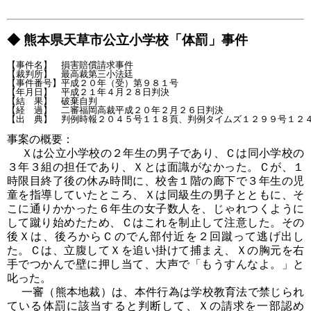
◆ 熊本県天草市公立小学校「体罰」事件
【事件名】　損害賠償請求事件

【裁判所】　最高裁第三小法廷

【事件番号】平成２０年（受）第９８１号

【年月日】　平成２１年４月２８日判決

【結　果】　破棄自判

【経　過】　二審福岡高裁平成２０年２月２６日判決

事案の概要：
Ｘは公立小学校の２年生の男子であり、Ｃは同小学校の
３年３組の担任であり、Ｘとは面識がなかった。Ｃが、１
時限目終了後の休み時間に、校舎１階の廊下で３年生の児
童を指導していたところ、Ｘは同級生の男子とともに、そ
こに通りかかった６年生の女子数人を、じゃれつくように
して蹴り始めたため、Ｃはこれを制止して注意した。その
後Ｘは、後ろからＣのでん部付近を２回蹴って逃げ出し
た。Ｃは、立腹してＸを追い掛けて捕まえ、Ｘの胸元を右
手でつかんで壁に押し当て、大声で「もうすんなよ。」と
叱った。
一審（熊本地裁）は、本件行為は学校教育法で禁じられ
ている体罰に該当すると判断して、Ｘの請求を一部認め