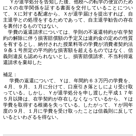
Ｙが退学処分を告知した後、他校への転学の便宜のため
にＸの在学関係を証する書面を交付していることについ
て、Ｘに対する配慮から、Ｘが退学届けを提出すれば、自
主退学との処理をするためであって、自主退学勧告の存在
を裏付けるものではない。
学費の返還請求については、学則の不返還特約が在学契
約の解除に伴う損害賠償額の予定又は違約金の定めの性質
を有するとし、納付された授業料等の学費が消費者契約法
９条１号所定の平均的な損害額を超えるものではなく、信
義則違反も認められないとし、損害賠償請求、不当利得返
還請求を棄却した
補足：
学費の返還について、Ｙは、年間約６３万円の学費を、
４月、９月、１月に分けて、口座引き落としにより受け取
っている。しかし、Ｙが退学処分を申し渡した平成１７年
５月以降は、在学契約が存在しなくなっているから、Ｙは
学費を取得する根拠を失っている。したがって、Ｙが同年
度の９月、１月に学費を受け取ったことは信義則に反して
いるといわざるを得ない。