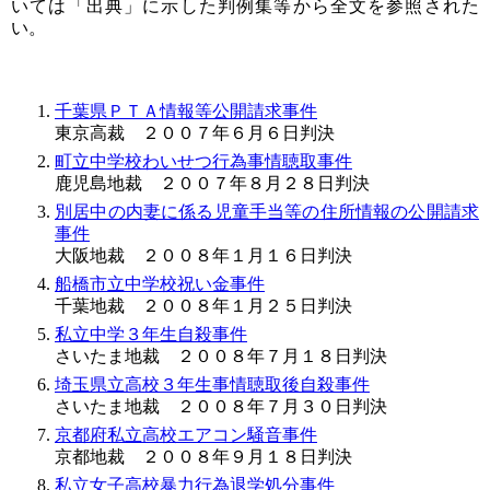
いては「出典」に示した判例集等から全文を参照された
い。
千葉県ＰＴＡ情報等公開請求事件
東京高裁 ２００７年６月６日判決
町立中学校わいせつ行為事情聴取事件
鹿児島地裁 ２００７年８月２８日判決
別居中の内妻に係る児童手当等の住所情報の公開請求
事件
大阪地裁 ２００８年１月１６日判決
船橋市立中学校祝い金事件
千葉地裁 ２００８年１月２５日判決
私立中学３年生自殺事件
さいたま地裁 ２００８年７月１８日判決
埼玉県立高校３年生事情聴取後自殺事件
さいたま地裁 ２００８年７月３０日判決
京都府私立高校エアコン騒音事件
京都地裁 ２００８年９月１８日判決
私立女子高校暴力行為退学処分事件