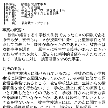
【事件名】　損害賠償請求事件

【裁判所】　さいたま地裁

【事件番号】平成１８年（ワ）第２５１３号

【年月日】　平成２０年７月１８日判決

【結　果】　一部認容

【経　過】

事案の概要：
被告の経営する中学校の生徒であった亡Ａの両親である
原告らが、被告らは、Ａが授業中に発生した盗難事件と関
連して自殺した可能性が高かったのであるから、被告らは
盗難事件を調査し、原告らに報告する義務があったにもか
かわらずそれを怠り、原告らに精神的苦痛を与えたなどと
して、被告らに対し、損害賠償を求めた事案。
判決の要旨：
被告学校法人に課せられているのは、生徒の自殺が学校
生活に起因する原因があったのかどうかの判断に資する調
査報告義務であるところ、被告学校法人は、生徒からの情
報収集を全く行わないまま、学校生活上に何らの原因もな
いと判断したというのであって、学校に課された重要な責
任を認識していなかったか、あるいは軽視していたといわ
ざるを得ないから、被告学校法人には、この点に関する調
査報告義務違反があったとして、請求の一部を認容した。