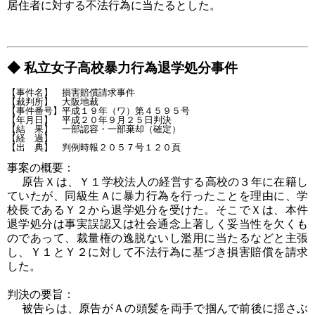
居住者に対する不法行為に当たるとした。
◆ 私立女子高校暴力行為退学処分事件
【事件名】　損害賠償請求事件

【裁判所】　大阪地裁

【事件番号】平成１９年（ワ）第４５９５号

【年月日】　平成２０年９月２５日判決

【結　果】　一部認容・一部棄却（確定）

【経　過】

事案の概要：
原告Ｘは、Ｙ１学校法人の経営する高校の３年に在籍し
ていたが、同級生Ａに暴力行為を行ったことを理由に、学
校長であるＹ２から退学処分を受けた。そこでＸは、本件
退学処分は事実誤認又は社会通念上著しく妥当性を欠くも
のであって、裁量権の逸脱ないし濫用に当たるなどと主張
し、Ｙ１とＹ２に対して不法行為に基づき損害賠償を請求
した。
判決の要旨：
被告らは、原告がＡの頭髪を両手で掴んで前後に揺さぶ