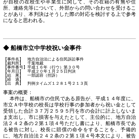
が自校の在校生や卒業生に関して、その在籍の有無や住
所、連絡先等について、外部からの問い合わせを受けるこ
とがあり、本判決はそうした際の対応を検討する上で参考
になると思われる。
◆ 船橋市立中学校祝い金事件
【事件名】　地方自治法による住民訴訟事件

【裁判所】　千葉地裁

【事件番号】平成１６年（行ウ）第３０号

【年月日】　平成２０年１月２５日判決

【結　果】　一部認容（控訴）

【経　過】

事案の概要：
本件は、船橋市の住民である原告が、平成１４年度に、
市立Ａ中学校の校長は学校行事の参加者から祝い金として
受領した合計３７万２５９５円を市の会計に計上しないま
ま支出し、市に損害を与えたとして、主位的に、地方自治
法２４２条の２第１項４号ただし書により、船橋市長であ
る被告に対し、校長に賠償の命令をすることを、予備的
に、地方自治法２４２条の２第１項４号本文により、被告