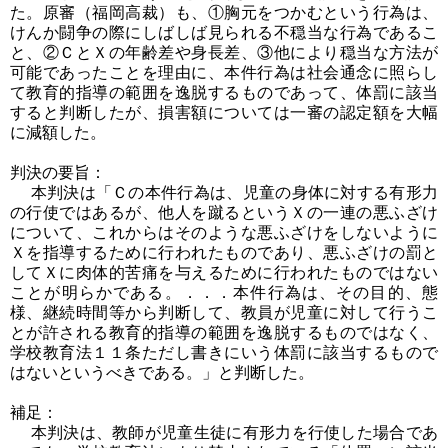
た。原審（福岡高裁）も、①胸元をつかむという行為は、
けんか闘争の際にしばしば見られる不穏当な行為であるこ
と、②ＣとＸの年齢差や身長差、③他により穏当な方法が
可能であったことを理由に、本件行為は社会通念に照らし
て教育的指導の範囲を逸脱するものであって、体罰に該当
すると判断したが、損害額については一審の認定額を大幅
に減額した。
判決の要旨：
本判決は「Ｃの本件行為は、児童の身体に対する有形力
の行使ではあるが、他人を蹴るというＸの一連の悪ふざけ
について、これからはそのような悪ふざけをしないように
Ｘを指導するために行われたものであり、悪ふざけの罰と
してＸに肉体的苦痛を与えるために行われたものではない
ことが明らかである。．．．本件行為は、その目的、態
様、継続時間等から判断して、教員が児童に対して行うこ
とが許される教育的指導の範囲を逸脱するものではなく、
学校教育法１１条ただし書きにいう体罰に該当するもので
はないというべきである。」と判断した。
補足：
本判決は、教師が児童生徒に有形力を行使した場合であ