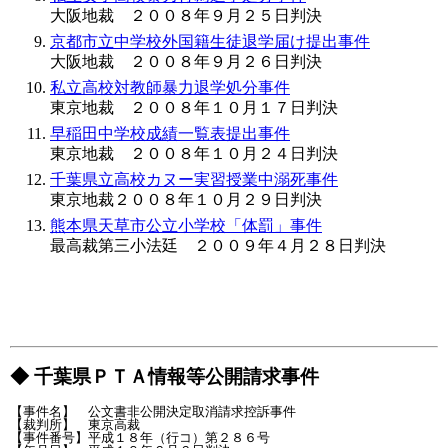
大阪地裁 ２００８年９月２５日判決
京都市立中学校外国籍生徒退学届け提出事件
大阪地裁 ２００８年９月２６日判決
私立高校対教師暴力退学処分事件
東京地裁 ２００８年１０月１７日判決
早稲田中学校成績一覧表提出事件
東京地裁 ２００８年１０月２４日判決
千葉県立高校カヌー実習授業中溺死事件
東京地裁２００８年１０月２９日判決
熊本県天草市公立小学校「体罰」事件
最高裁第三小法廷 ２００９年４月２８日判決
◆ 千葉県ＰＴＡ情報等公開請求事件
【事件名】　公文書非公開決定取消請求控訴事件

【裁判所】　東京高裁

【事件番号】平成１８年（行コ）第２８６号
