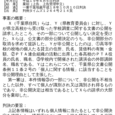
【年月日】　平成１９年６月６日判決

【結　果】　棄却（上告、上告受理申立）

【経　過】　一審千葉地裁平成１８年１０月１０日判決

事案の概要：
Ｘ（千葉県住民）らは、Ｙ（県教育委員会）に対し、Ｙ
が県立高校から受け取った学校調査に関する文書の公開を
請求したところ、その一部について公開しない決定を受け
た。Ｘらは、公文書の部分公開決定のうち、非公開部分の
取消を求めて提訴した。Ｙが非公開としたのは、①高等学
校の校地の個人たる貸主の住所、氏名、賃借料の有無・金
額、②ＰＴＡ連合組織の活動に出席した各高校のＰＴＡ役
員の氏名、職名、③学校内で開催された講演会の外部講師
名、職名である。Ｙはこれらについて、千葉県公文書公開
条例１１条２号の「個人に関する情報」に該当することを
非公開理由として主張した。
第一審は、本件情報③の一部について、非公開を不相当
とした以外、すべて個人が識別され又は識別され得るもの
であり、非公開決定は相当であるとしてＸらの請求の大部
分を棄却した。
判決の要旨：
上記各情報はいずれも個人情報に当たるとして非公開決