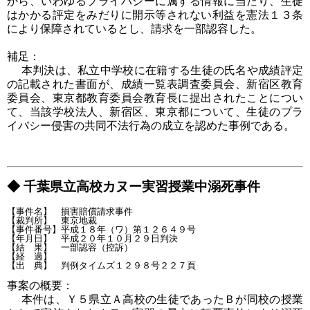
から、いわゆるプライバシーに属する情報に当たり、生徒
はかかる評定をみだりに開示等されない利益を憲法１３条
により保障されているとし、請求を一部認容した。
補足：
本判決は、私立中学校に在籍する生徒の氏名や成績評定
の記載された書面が、成績一覧表調査委員会、新宿区教育
委員会、東京都教育委員会教育長に提出されたことについ
て、当該学校法人、新宿区、東京都について、生徒のプラ
イバシー侵害の共同不法行為の成立を認めた事例である。
◆ 千葉県立高校カヌー実習授業中溺死事件
【事件名】　損害賠償請求事件

【裁判所】　東京地裁

【事件番号】平成１８年（ワ）第１２６４９号

【年月日】　平成２０年１０月２９日判決

【結　果】　一部認容（控訴）

【経　過】

事案の概要：
本件は、Ｙ５県立Ａ高校の生徒であったＢが同校の授業