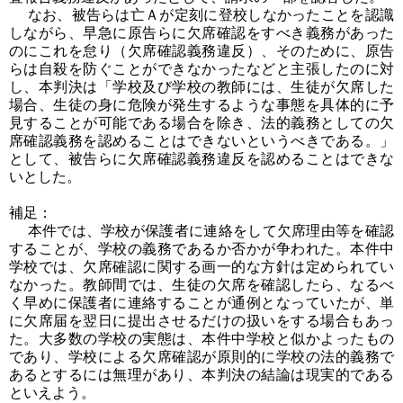
なお、被告らは亡Ａが定刻に登校しなかったことを認識
しながら、早急に原告らに欠席確認をすべき義務があった
のにこれを怠り（欠席確認義務違反）、そのために、原告
らは自殺を防ぐことができなかったなどと主張したのに対
し、本判決は「学校及び学校の教師には、生徒が欠席した
場合、生徒の身に危険が発生するような事態を具体的に予
見することが可能である場合を除き、法的義務としての欠
席確認義務を認めることはできないというべきである。」
として、被告らに欠席確認義務違反を認めることはできな
いとした。
補足：
本件では、学校が保護者に連絡をして欠席理由等を確認
することが、学校の義務であるか否かが争われた。本件中
学校では、欠席確認に関する画一的な方針は定められてい
なかった。教師間では、生徒の欠席を確認したら、なるべ
く早めに保護者に連絡することが通例となっていたが、単
に欠席届を翌日に提出させるだけの扱いをする場合もあっ
た。大多数の学校の実態は、本件中学校と似かよったもの
であり、学校による欠席確認が原則的に学校の法的義務で
あるとするには無理があり、本判決の結論は現実的である
といえよう。