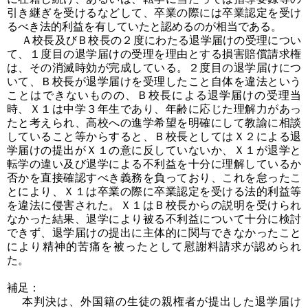
引き継ぎを受けるなどして、卒業の際には卒業認定を受け
るべき法的利益を有していたと認めるのが相当である。
Ａ校長及びＢ校長の２度にわたる退学届けの受理につい
て、１度目の退学届けの受理を理由とする損害賠償請求権
は、その消滅時効が完成している。２度目の退学届けにつ
いて、Ｂ校長が退学届けを受理したこと自体を違法という
ことはできないものの、Ｂ校長による退学届けの受理当
時、Ｘ１は中学３年生であり、年齢に応じた理解力があっ
たと考えられ、高校への進学希望を明確にして教諭に相談
していること等からすると、Ｂ校長としてはＸ２による退
学届けの提出がＸ１の意に反していないか、Ｘ１が退学と
転学の違い及び退学による不利益を十分に理解しているか
否かを直接確認すべき義務を負っており、これを怠ったこ
とにより、Ｘ１は卒業の際に卒業認定を受ける法的利益等
を違法に侵害された。Ｘ１はＢ校長からの説明を受けられ
なかった結果、退学により被る不利益について十分に検討
できず、退学届けの提出に主体的に関与できなかったこと
により精神的苦痛を被ったとして慰謝料請求が認められ
た。
補足：
本判決は、外国籍の生徒の親権者が提出した退学届け