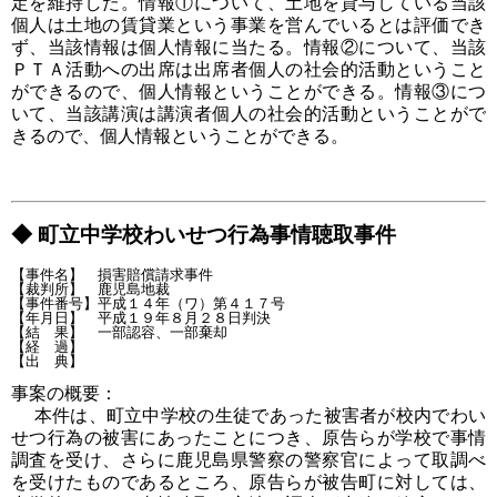
定を維持した。情報①について、土地を貸与している当該
個人は土地の賃貸業という事業を営んでいるとは評価でき
ず、当該情報は個人情報に当たる。情報②について、当該
ＰＴＡ活動への出席は出席者個人の社会的活動ということ
ができるので、個人情報ということができる。情報③につ
いて、当該講演は講演者個人の社会的活動ということがで
きるので、個人情報ということができる。
◆ 町立中学校わいせつ行為事情聴取事件
【事件名】　損害賠償請求事件

【裁判所】　鹿児島地裁

【事件番号】平成１４年（ワ）第４１７号

【年月日】　平成１９年８月２８日判決

【結　果】　一部認容、一部棄却

【経　過】

事案の概要：
本件は、町立中学校の生徒であった被害者が校内でわい
せつ行為の被害にあったことにつき、原告らが学校で事情
調査を受け、さらに鹿児島県警察の警察官によって取調べ
を受けたものであるところ、原告らが被告町に対しては、