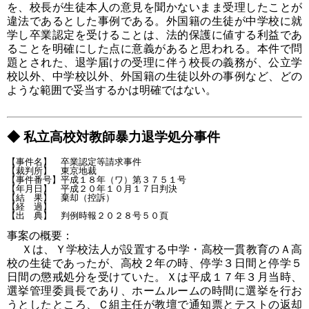
を、校長が生徒本人の意見を聞かないまま受理したことが
違法であるとした事例である。外国籍の生徒が中学校に就
学し卒業認定を受けることは、法的保護に値する利益であ
ることを明確にした点に意義があると思われる。本件で問
題とされた、退学届けの受理に伴う校長の義務が、公立学
校以外、中学校以外、外国籍の生徒以外の事例など、どの
ような範囲で妥当するかは明確ではない。
◆ 私立高校対教師暴力退学処分事件
【事件名】　卒業認定等請求事件

【裁判所】　東京地裁

【事件番号】平成１８年（ワ）第３７５１号

【年月日】　平成２０年１０月１７日判決

【結　果】　棄却（控訴）

【経　過】

事案の概要：
Ｘは、Ｙ学校法人が設置する中学・高校一貫教育のＡ高
校の生徒であったが、高校２年の時、停学３日間と停学５
日間の懲戒処分を受けていた。Ｘは平成１７年３月当時、
選挙管理委員長であり、ホームルームの時間に選挙を行お
うとしたところ、Ｃ組主任が教壇で通知票とテストの返却