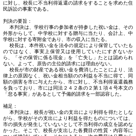
に対し、校長に不当利得返還の請求をすることを求めた住
民訴訟の事案である。
判決の要旨：
本判決は、学校行事の参加者が持参した祝い金は、その
外形からして、中学校に対する贈与に当たり、会計上、中
学校に対する寄附金であり、市の収入に当たる。
校長は、本件祝い金を法令の規定により保管していたも
のではなく、事実上保管又は使用していたにすぎないか
ら、「その保管に係る現金」を「亡失し」たとは認められ
ない。よって、原告の主位的請求には理由がない。
校長が市の財産である祝い金を費消したことにより、法
律上の原因なく、祝い金相当額のの利益を不当に得て、同
額の損害を市に与えたから、市に対し、不当利得返還義務
を負っており、市には同法２４２条の２第１項４号本文の
「怠る事実」があるとして予備的請求を一部認容した。
補足：
本判決は、校長が祝い金の支出により利得を得たとしな
がら、学校がその支出により利益を得たものについては、
市の損失が発生していないとして不当利得の成立を認めな
かった。そこで、校長が支出した各費目の性質・内容等に