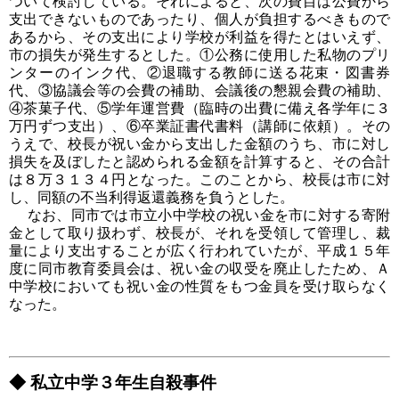
ついて検討している。それによると、次の費目は公費から
支出できないものであったり、個人が負担するべきもので
あるから、その支出により学校が利益を得たとはいえず、
市の損失が発生するとした。①公務に使用した私物のプリ
ンターのインク代、②退職する教師に送る花束・図書券
代、③協議会等の会費の補助、会議後の懇親会費の補助、
④茶菓子代、⑤学年運営費（臨時の出費に備え各学年に３
万円ずつ支出）、⑥卒業証書代書料（講師に依頼）。その
うえで、校長が祝い金から支出した金額のうち、市に対し
損失を及ぼしたと認められる金額を計算すると、その合計
は８万３１３４円となった。このことから、校長は市に対
し、同額の不当利得返還義務を負うとした。
なお、同市では市立小中学校の祝い金を市に対する寄附
金として取り扱わず、校長が、それを受領して管理し、裁
量により支出することが広く行われていたが、平成１５年
度に同市教育委員会は、祝い金の収受を廃止したため、Ａ
中学校においても祝い金の性質をもつ金員を受け取らなく
なった。
◆ 私立中学３年生自殺事件