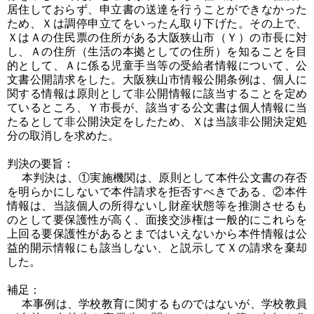
居住しておらず、申立書の送達を行うことができなかった
ため、Ｘは調停申立てをいったん取り下げた。その上で、
ＸはＡの住民票の住所がある大阪狭山市（Ｙ）の市長に対
し、Ａの住所（生活の本拠としての住所）を知ることを目
的として、Ａに係る児童手当等の受給者情報について、公
文書公開請求をした。大阪狭山市情報公開条例は、個人に
関する情報は原則として非公開情報に該当することを定め
ているところ、Ｙ市長が、該当する公文書は個人情報に当
たるとして非公開決定をしたため、Ｘは当該非公開決定処
分の取消しを求めた。
判決の要旨：
本判決は、①実施機関は、原則として本件公文書の存否
を明らかにしないで本件請求を拒否すべきである、②本件
情報は、当該個人の所得ないし財産状態等を推測させるも
のとして要保護性が高く、面接交渉権は一般的にこれらを
上回る要保護性があるとまではいえないから本件情報は公
益的開示情報にも該当しない、と説示してＸの請求を棄却
した。
補足：
本事例は、学校教育に関するものではないが、学校教員