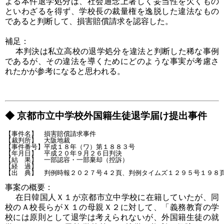
よる本件退学処分は、社会通念上著しく妥当性を欠くもの
といわざるを得ず、学校長の裁量権を逸脱した違法なもの
であると判断して、損害賠償請求を認容した。
補足：
本判決は私立高校の退学処分を違法と判断した稀な事例
であるが、その違法を導くためにどのような事実が考慮さ
れたかが参考になると思われる。
◆ 京都市立中学校外国籍生徒退学届け提出事件
【事件名】　損害賠償請求事件

【裁判所】　大阪地裁

【事件番号】平成１８年（ワ）第１８８３号

【年月日】　平成２０年９月２６日判決

【結　果】　一部認容・一部棄却（控訴）

【経　過】

事案の概要：
在日韓国人Ｘ１が京都市立中学校に在籍していたが、同
校のＡ校長らがＸ１の母親Ｘ２に対して、「義務教育の学
校には原則として退学は考えられないが、外国籍生徒の就