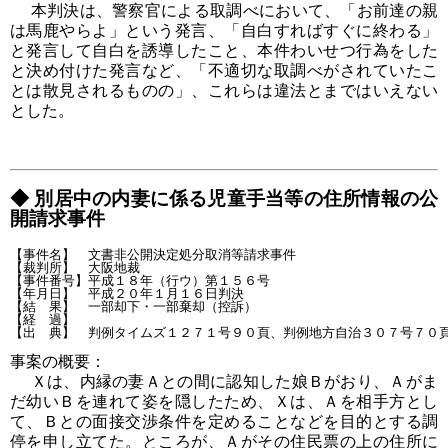
本判決は、警察官による取調べにおいて、「お前達の親
は馬鹿やらよ」という発言、「自白すればすぐに終わる」
と発言して自白を誘導したこと、本件わいせつ行為をした
と決め付けた発言など、「不適切な取調べがされていたこ
とは散見されるものの」、これらは違法とまではいえない
とした。
◆ 別居中の内妻に係る児童手当等の住所情報の公
開請求事件
【事件名】　文書非公開決定処分取消等請求事件

【裁判所】　大阪地裁

【事件番号】平成１８年（行ウ）第１５６号

【年月日】　平成２０年１月１６日判決

【結　果】　一部却下・一部棄却（控訴）

【経　過】

事案の概要：
Ｘは、内縁の妻Ａとの間に認知した娘Ｂがおり、Ａがま
だ幼いＢを連れて姿を隠したため、Ｘは、Ａを相手方とし
て、Ｂとの面接交渉条件を定めることなどを目的とする調
停を申し立てた。ところが、Ａがその住民票の上の住所に