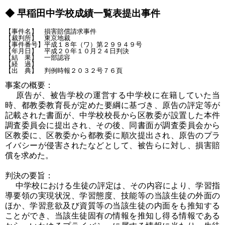
◆ 早稲田中学校成績一覧表提出事件
【事件名】　損害賠償請求事件

【裁判所】　東京地裁

【事件番号】平成１８年（ワ）第２９９４９号

【年月日】　平成２０年１０月２４日判決

【結　果】　一部認容

【経　過】

事案の概要：
原告が、被告学校の運営する中学校に在籍していた当
時、都教委教育長が定めた要綱に基づき、原告の評定等が
記載された書面が、中学校校長から区教委が設置した本件
調査委員会に提出され、その後、同書面が調査委員会から
区教委に、区教委から都教委に順次提出され、原告のプラ
イバシーが侵害されたなどとして、被告らに対し、損害賠
償を求めた。
判決の要旨：
中学校における生徒の評定は、その内容により、学習指
導要領の実現状況、学習態度、技能等の当該生徒の外面の
ほか、学習意欲及び資質等の当該生徒の内面をも推知する
ことができ、当該生徒固有の情報を推知し得る情報である