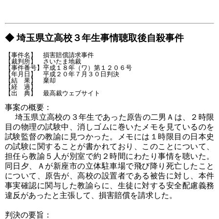
◆ 埼玉県立高校３年生事情聴取後自殺事件
【事件名】　損害賠償請求事件

【裁判所】　さいたま地裁

【事件番号】平成１８年（ワ）第１２０６号

【年月日】　平成２０年７月３０日判決

【結　果】　棄却

【経　過】

事案の概要：
埼玉県立高校の３年生であった原告の二男Ａは、２時限
目の物理の試験中、消しゴムに巻いたメモを見ているのを
試験監督の教諭に見つかった。メモには１時限目の日本史
の試験に関することが書かれており、このことについて、
担任ら教諭５人が別室で約２時間にわたり事情を聴いた。
同日夕、Ａが新座市の立体駐車場で飛び降り死亡したこと
について、原告が、高校の設置者である被告に対し、本件
事実確認に関与した教諭らに、生徒に対する安全配慮義務
違反があったと主張して、損害賠償を請求した。
判決の要旨：