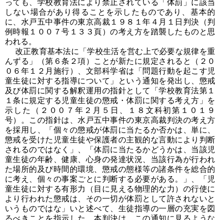
っても、学校教育法により禁止されている「体罰」に該当
しない場合があり得ることを示したものであり、基本的
に、水戸五中事件の東京高裁１９８１年４月１日判決（判
例時報１００７号１３３頁）の考え方を踏襲したものと思
われる。
改正教育基本法に「学校生活を営む上で必要な規律を重
んずる」（第６条２項）ことが新たに規定されると（２０
０６年１２月施行）、文部科学省は「問題行動を起こす児
童生徒に対する指導について」という通知を発出し、懲戒
及び体罰に関する解釈運用の指針として「学校教育法第１
１条に規定する児童生徒の懲戒・体罰に関する考え方」を
示した（２００７年２月５日、１８文科初第１０１９
号）。この指針は、水戸五中事件の東京高裁判決の考え方
を採用し、「個々の懲戒が体罰に当たるか否かは、単に、
懲戒を受けた児童生徒や保護者の主観的な言動により判断
されるのではなく」、「体罰に当たるかどうかは、当該児
童生徒の年齢、健康、心身の発達状況、当該行為が行われ
た場所的及び時間的環境、懲戒の態様等の諸条件を総合的
に考え、個々の事案ごとに判断する必要がある。」、「児
童生徒に対する有形力（目に見える物理的な力）の行使に
より行われた懲戒は、その一切が体罰として許されないと
いうものではな」いと述べて、生徒指導の一層の充実を図
るべきことを指示した。本判決は、この通知に見るような