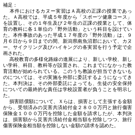
補足：
本件におけるカヌー実習はＡ高校の正課の授業であっ
た。Ａ高校では、平成５年度から「スポーツ健康コース」
を設置し、その１年生及び２年生の正課の授業として、体
育の教科に各１単位の「野外活動」という科目を設けてい
た。本件事故のあった平成１７年度の「野外活動」は、９
月６日から９日までの間、新潟県南魚沼郡において、カヌ
ー、サイクリング及びハイキングの各実習を行う予定で企
画された。
高校教育の多様化路線の進展により、新しい学校、新し
い学科、科目、教科等が設置され、これまでになかった教
育活動が始められている。このうち教諭が担当できないも
のについては、その実施を外部に委託するようになってき
た。本判決は、その外部委託によっても、生徒の安全保持
についての最終的な責任は学校設置者が負うことを明示し
た。
損害賠償額について、Ｘらは、損害として主張する金額
から、受領済みの災害共済給付金２８００万円と旅行傷害
保険金１０００万円を控除した金額を請求したが、本判決
は、損害額から災害共済給付金相当額を控除しつつ、旅行
傷害保険金相当額を控除しない金額の請求を認めた。