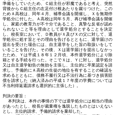
準備をしていたため、Ｃ組主任が邪魔であると考え、突然
背後からＣ組主任の左足付け根あたりを蹴りつけた。この
ためＡ高校は、同年４月、補導会議を開催し、Ｘを無期停
学処分に付した。Ａ高校は同年５月、再び補導会議を開催
し、家庭の教育力が不十分であること、真摯な反省が認め
られないこと等を理由として退学処分とすることを決定
し、校長室において、Ｄ教員がＸ及びＸの父に対して、退
学処分に処す旨とその理由を告げるとともに、退学届けの
提出を受けた場合には、自主退学をした旨の取扱いをして
いることを告げた。その後、Ｘは退学届けを提出しなかっ
たため、Ｙは平成１８年１２月頃、本件退学処分により除
籍とする手続を行った。そこでＸは、Ｙに対し、退学処分
又は自主退学勧告の無効を主張し、主位的に卒業認定を請
求し、予備的にＡ高校の生徒の地位を有することの確認を
求めるとともに、債務不履行又は不法行為に基づき損害賠
償を請求した（納入済みの平成１７年度の学費については
不当利得返還請求も選択的に主張した）。
判決の要旨：
本判決は、本件の事情の下では退学処分には相当の理由
があったとし、校長が裁量権を逸脱したものとはいえない
とし、主位的請求、予備的請求を棄却した。