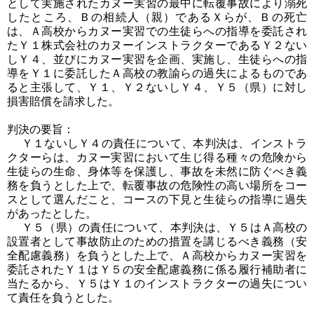
として実施されたカヌー実習の最中に転覆事故により溺死
したところ、Ｂの相続人（親）であるＸらが、Ｂの死亡
は、Ａ高校からカヌー実習での生徒らへの指導を委託され
たＹ１株式会社のカヌーインストラクターであるＹ２ない
しＹ４、並びにカヌー実習を企画、実施し、生徒らへの指
導をＹ１に委託したＡ高校の教諭らの過失によるものであ
ると主張して、Ｙ１、Ｙ２ないしＹ４、Ｙ５（県）に対し
損害賠償を請求した。
判決の要旨：
Ｙ１ないしＹ４の責任について、本判決は、インストラ
クターらは、カヌー実習において生じ得る種々の危険から
生徒らの生命、身体等を保護し、事故を未然に防ぐべき義
務を負うとした上で、転覆事故の危険性の高い場所をコー
スとして選んだこと、コースの下見と生徒らの指導に過失
があったとした。
Ｙ５（県）の責任について、本判決は、Ｙ５はＡ高校の
設置者として事故防止のための措置を講じるべき義務（安
全配慮義務）を負うとした上で、Ａ高校からカヌー実習を
委託されたＹ１はＹ５の安全配慮義務に係る履行補助者に
当たるから、Ｙ５はＹ１のインストラクターの過失につい
て責任を負うとした。