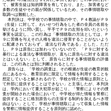
て、被害生徒は知的障害を有しており、また、加害者など
多数の生徒やその親が関係しているため、その事情聴取や
取調べは難航した。
本判決は、中学校での事情聴取の中で、Ｐ４教諭がＰ９
（生徒）に対して、わいせつ行為をした者の全員の名前を
挙げるように問い質し、平手でＰ９の左頬を叩いたという
事実を認定し、この行為は「事情聴取の方法としては、Ｐ
９に苦痛を与えその人権を違法に侵害することがないよう
に配慮されておらず、違法な行為である」とした。ただ
し、Ｐ９は原告には加わっていないので、「Ｐ９に対する
暴行による違法な事情聴取が、直ちに原告らに対する違法
とはいえない」として、原告らに対する事情聴取の評価
は、この行為とは別に判断されるとした。
原告らは、「学校の調査は、その根拠が生徒の教育的観
点にあるから、教育目的に限定して情報を利用することを
想定していると解されるので、学校が得た情報は原則とし
て外部に提供することはできない」と主張したが、本判決
は、学内において重大犯罪が起こり、「警察によりその捜
査が開始された場合において、中学校が得た情報を警察に
提供することに格別原告らの主張する制約を加えるべき理
由はない」として、学校が事情聴取によって収集した情報
を警察に情報提供することを原則的に認めた。