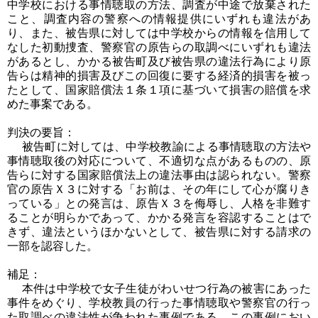
中学校における事情聴取の方法、調査が中途で放棄された
こと、調査内容の警察への情報提供にいずれも違法があ
り、また、被告県に対しては中学校からの情報を信用して
なした初動捜査、警察官の原告らの取調べにいずれも違法
があるとし、かかる被告町及び被告県の違法行為により原
告らは精神的損害及びこの回復に要する経済的損害を被っ
たとして、国家賠償法１条１項に基づいて損害の賠償を求
めた事案である。
判決の要旨：
被告町に対しては、中学校教諭による事情聴取の方法や
事情聴取後の対応について、不適切な点があるものの、原
告らに対する国家賠償法上の違法事由は認られない。警察
官の原告Ｘ３に対する「お前は、その年にして心が腐りき
っている」との発言は、原告Ｘ３を侮辱し、人格を非難す
ることが明らかであって、かかる発言を容認することはで
きず、違法というほかないとして、被告県に対する請求の
一部を認容した。
補足：
本件は中学校で女子生徒がわいせつ行為の被害にあった
事件をめぐり、学校教員の行った事情聴取や警察官の行っ
た取調べの違法性が争われた事例である。この事例におい