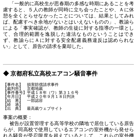
「一般的に高校生が思春期の多感な時期にあることを考
慮すると、５人の教師が同時に立ち会ったことや、Ａに休
憩を全くとらせなかったことについては、結果としてみれ
ば、配慮すべき余地がないとはいえないものの」、教諭ら
による「事実確認が、教師の生徒に対する指導の一環とし
て、合理的範囲を逸脱した違法なものということはでき
ず、教諭らにＡに対する安全配慮義務違反は認められな
い」として、原告の請求を棄却した。
◆ 京都府私立高校エアコン騒音事件
【事件名】　損害賠償請求事件

【裁判所】　京都地裁

【事件番号】平成１８年（ワ）第３１６号

【年月日】　平成２０年９月１８日判決

【結　果】　一部認容

【経　過】

事案の概要：
被告が設置管理する高等学校の隣地で居住している原告
らが、同高校で使用しているエアコンの室外機から発せら
れる騒音が受忍限度を超えているとして、これらの室外機