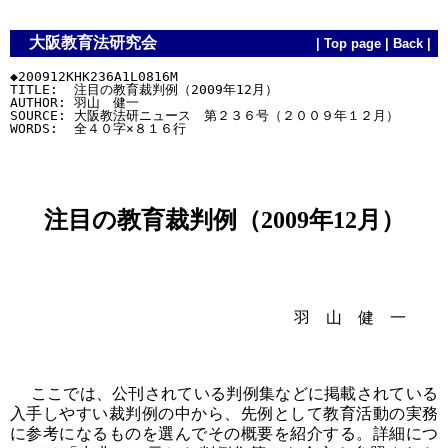
大阪教育法研究会
|
Top page
|
Back
|
◆200912KHK236A1L0816M

TITLE:  注目の教育裁判例（2009年12月）

AUTHOR: 羽山　健一

SOURCE: 大阪教法研ニュース　第２３６号（２００９年１２月）

注目の教育裁判例（2009年12月）
羽 山 健 一
ここでは、公刊されている判例集などに掲載されている
入手しやすい裁判例の中から、先例として教育活動の実務
に参考になるものを選んでその概要を紹介する。詳細につ