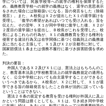
学については、民族学校等への就学の権利を保障するた
め、義務教育学校への就学の義務はなく、退学の意思表示
をされた場合には除籍扱いになる」旨の発言をした（除籍
発言）。また、Ａ校長はＸ２が提出したＸ１の退学届けを
受理し、「復学の希望があればいつでも受け入れる」旨を
伝えた。その翌年、Ｘ１が同中学校に復学した後、Ｘ２が
２度目の退学届けを提出し、Ｂ校長がこれを受理した。校
長によるこれらの行為が、Ｘ１の義務教育を受ける権利を
侵害する違法行為又は在学関係に基づく信義則上の義務違
反に当たると主張して、Ｘ１及びＸ２が京都市に対して、
国家賠償法１条または債務不履行に基づき損害賠償を求め
た。
判決の要旨：
外国人であるＸ２及びＸ１には、憲法上はもちろんのこ
と、教育基本法及び学校教育法上の就学義務規定の適用も
なく、公立中学校においても自主退学することができると
いうべきであるから、Ａ校長が、Ｘ２に対して、Ｘ１が退
学できる旨の除籍発言をしたこと自体が法的に誤っている
ということはできない。
憲法２６条の規定する教育を受ける権利が外国人に及ぶ
かという問題は措くとしても、Ｘ１は、引き続き同中学校
に在籍し続け、あるいは、転学に当たっては指導要録等の