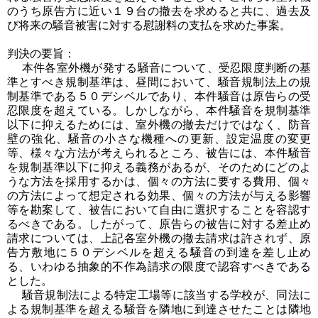
のうち原告方に近い１９台の撤去を求めると共に、過去及
び将来の騒音被害に対する慰謝料の支払を求めた事案。
判決の要旨：
本件各室外機が発する騒音について、受忍限度判断の基
準とすべき規制基準は、昼間において、騒音規制法上の規
制基準である５０デシベルであり、本件騒音は原告らの受
忍限度を超えている。しかしながら、本件騒音を規制基準
以下に抑えるためには、室外機の撤去だけではなく、防音
壁の強化、騒音の小さな機種への更新、設定温度の変更
等、様々な方法が考えられるところ、被告には、本件騒音
を規制基準以下に抑える義務があるが、そのためにどのよ
うな方法を採用するかは、個々の方法に要する費用、個々
の方法によって想定される効果、個々の方法が与える影響
等を勘案して、被告において自由に選択することを容認す
るべきである。したがって、原告らの被告に対する差止め
請求については、上記各室外機の撤去請求は許されず、原
告方敷地に５０デシベルを超える騒音の到達を差し止め
る、いわゆる抽象的不作為請求の限度で認容すべきである
とした。
騒音規制法による特定工場等に該当する学校が、同法に
よる規制基準を超える騒音を隣地に到達させたことは隣地