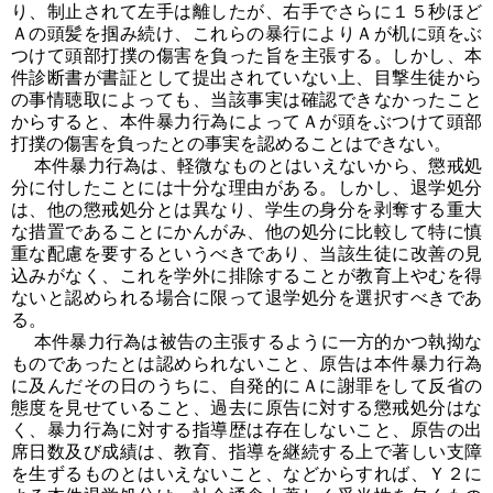
り、制止されて左手は離したが、右手でさらに１５秒ほど
Ａの頭髪を掴み続け、これらの暴行によりＡが机に頭をぶ
つけて頭部打撲の傷害を負った旨を主張する。しかし、本
件診断書が書証として提出されていない上、目撃生徒から
の事情聴取によっても、当該事実は確認できなかったこと
からすると、本件暴力行為によってＡが頭をぶつけて頭部
打撲の傷害を負ったとの事実を認めることはできない。
本件暴力行為は、軽微なものとはいえないから、懲戒処
分に付したことには十分な理由がある。しかし、退学処分
は、他の懲戒処分とは異なり、学生の身分を剥奪する重大
な措置であることにかんがみ、他の処分に比較して特に慎
重な配慮を要するというべきであり、当該生徒に改善の見
込みがなく、これを学外に排除することが教育上やむを得
ないと認められる場合に限って退学処分を選択すべきであ
る。
本件暴力行為は被告の主張するように一方的かつ執拗な
ものであったとは認められないこと、原告は本件暴力行為
に及んだその日のうちに、自発的にＡに謝罪をして反省の
態度を見せていること、過去に原告に対する懲戒処分はな
く、暴力行為に対する指導歴は存在しないこと、原告の出
席日数及び成績は、教育、指導を継続する上で著しい支障
を生ずるものとはいえないこと、などからすれば、Ｙ２に