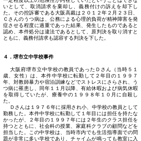
一定程度以上の危険性が内在していたということはできな
いとして、取消請求を棄却し、義務付けの訴えを却下し
た。その控訴審である大阪高裁は２０１２年２月２３日、
Ｃさんのうつ病は、公務による心理的負荷が精神障害を発
症させる程度に過重であった結果、発生したものであると
認め、本件処分は違法であるとして、原判決を取り消すと
ともに、義務付請求も認容する判決を下した。
４．堺市立中学校事件
大阪府堺市立中学校の教員であったＤさん（当時５１
歳、女性）は、本件中学校に転勤して２年目の１９９７
年、対教師暴力や宿泊訓練などでストレスにさらされ、う
つ病に罹患し、同年１１月以降、有給休暇および病気休暇
を取得していたが、療養中の１９９８年１０月に自殺し
た。
Ｄさんは１９７６年に採用され小、中学校の教員として
勤務した。本件中学校に転勤して１年目には担任を持たな
かったが、２年目の１９９７年には２年生のクラス担任を
持つとともに、社会科の授業、家庭科クラブの顧問などを
担当した。この中学校は、当時市内でも生活指導面での問
題が非常に多い学校であり、チャイムが鳴っても教室に入