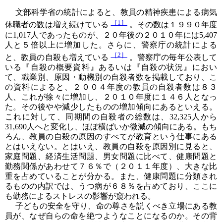
文部科学省の統計によると、教員の精神疾患による病気
［1］
休職者の数は増え続けている
。その数は１９９０年度
に1,017人であったものが、２０年後の２０１０年には5,407
人と５倍以上に増加した。さらに、警察庁の統計による
［2］
と、教員の自殺も増えている
。警察庁の毎年公表して
いる『自殺の概要資料』あるいは『自殺の状況』におい
て、職業別、原因・動機別の自殺者数を掲載しており、こ
の資料によると、２００４年度の教員の自殺者数は８３
人、これが徐々に増加し、２０１０年度に１４６人となっ
た。その後やや減少したものの増加傾向にあるといえる。
これに対して、同期間の自殺者の総数は、32,325人から
31,690人へと変化し、ほぼ横ばいか微減の傾向にある。もち
ろん、教員の自殺の原因のすべてが教育という仕事にある
とはいえない。とはいえ、教員の自殺を原因別に見ると、
家庭問題、経済生活問題、男女問題に比べて、健康問題と
勤務関係があわせて７６％で（２０１１年度）、大きな比
重を占めていることが分かる。また、健康問題に分類され
るものの内訳では、うつ病が６８％を占めており、ここに
も勤務によるストレスの影響が窺われる。
子どもの安全を守り、命の尊さを説くべき立場にある教
員が、なぜ自らの命を絶つようなことになるのか。その背