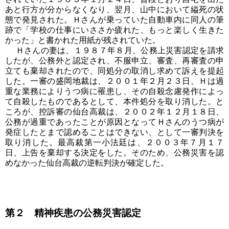
あと行方が分からなくなり、翌月、山中において縊死の状
態で発見された。Ｈさんが乗っていた自動車内に同人の筆
跡で「学校の仕事にいささか疲れた、もっと楽しく生きた
かった」と書かれた用紙が残されていた。
Ｈさんの妻は、１９８７年８月、公務上災害認定を請求
したが、公務外と認定され、不服申立、審査、再審査の申
立ても棄却されたので、同処分の取消し求めて訴えを提起
した。一審の盛岡地裁は、２００１年２月２３日、Ｈは過
重な業務によりうつ病に罹患し、その自殺念慮発作によっ
て自殺したものであるとして、本件処分を取り消した。と
ころが、控訴審の仙台高裁は、２００２年１２月１８日、
公務が過重であったことが原因となってＨさんのうつ病が
発症したとまで認めることはできない、として一審判決を
取り消した。最高裁第一小法廷は、２００３年７月１７
日、上告を棄却する決定をした。そのため、公務災害を認
めなかった仙台高裁の逆転判決が確定した。
第２ 精神疾患の公務災害認定