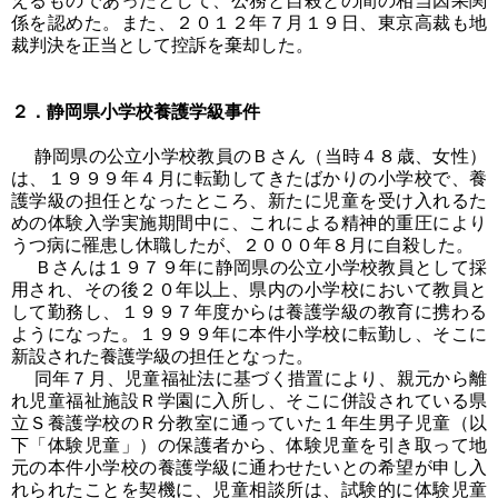
えるものであったとして、公務と自殺との間の相当因果関
係を認めた。また、２０１２年７月１９日、東京高裁も地
裁判決を正当として控訴を棄却した。
２．静岡県小学校養護学級事件
静岡県の公立小学校教員のＢさん（当時４８歳、女性）
は、１９９９年４月に転勤してきたばかりの小学校で、養
護学級の担任となったところ、新たに児童を受け入れるた
めの体験入学実施期間中に、これによる精神的重圧により
うつ病に罹患し休職したが、２０００年８月に自殺した。
Ｂさんは１９７９年に静岡県の公立小学校教員として採
用され、その後２０年以上、県内の小学校において教員と
して勤務し、１９９７年度からは養護学級の教育に携わる
ようになった。１９９９年に本件小学校に転勤し、そこに
新設された養護学級の担任となった。
同年７月、児童福祉法に基づく措置により、親元から離
れ児童福祉施設Ｒ学園に入所し、そこに併設されている県
立Ｓ養護学校のＲ分教室に通っていた１年生男子児童（以
下「体験児童」）の保護者から、体験児童を引き取って地
元の本件小学校の養護学級に通わせたいとの希望が申し入
れられたことを契機に、児童相談所は、試験的に体験児童