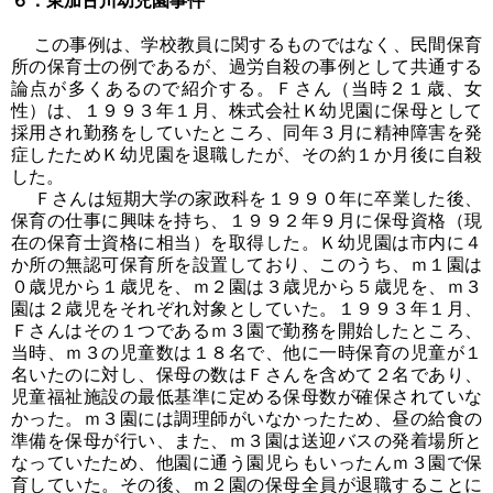
６．東加古川幼児園事件
この事例は、学校教員に関するものではなく、民間保育
所の保育士の例であるが、過労自殺の事例として共通する
論点が多くあるので紹介する。Ｆさん（当時２１歳、女
性）は、１９９３年１月、株式会社Ｋ幼児園に保母として
採用され勤務をしていたところ、同年３月に精神障害を発
症したためＫ幼児園を退職したが、その約１か月後に自殺
した。
Ｆさんは短期大学の家政科を１９９０年に卒業した後、
保育の仕事に興味を持ち、１９９２年９月に保母資格（現
在の保育士資格に相当）を取得した。Ｋ幼児園は市内に４
か所の無認可保育所を設置しており、このうち、ｍ１園は
０歳児から１歳児を、ｍ２園は３歳児から５歳児を、ｍ３
園は２歳児をそれぞれ対象としていた。１９９３年１月、
Ｆさんはその１つであるｍ３園で勤務を開始したところ、
当時、ｍ３の児童数は１８名で、他に一時保育の児童が１
名いたのに対し、保母の数はＦさんを含めて２名であり、
児童福祉施設の最低基準に定める保母数が確保されていな
かった。ｍ３園には調理師がいなかったため、昼の給食の
準備を保母が行い、また、ｍ３園は送迎バスの発着場所と
なっていたため、他園に通う園児らもいったんｍ３園で保
育していた。その後、ｍ２園の保母全員が退職することに