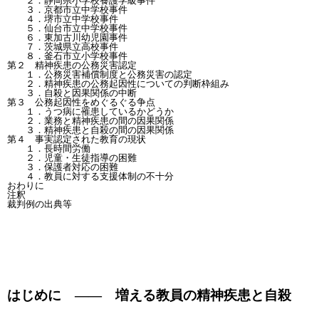
　　２．静岡県小学校養護学級事件

　　３．京都市立中学校事件

　　４．堺市立中学校事件

　　５．仙台市立中学校事件

　　６．東加古川幼児園事件

　　７．茨城県立高校事件

　　８．釜石市立小学校事件

第２　精神疾患の公務災害認定

　　１．公務災害補償制度と公務災害の認定

　　２．精神疾患の公務起因性についての判断枠組み

　　３．自殺と因果関係の中断

第３　公務起因性をめぐるぐる争点

　　１．うつ病に罹患しているかどうか

　　２．業務と精神疾患の間の因果関係

　　３．精神疾患と自殺の間の因果関係

第４　事実認定された教育の現状

　　１．長時間労働

　　２．児童・生徒指導の困難

　　３．保護者対応の困難

　　４．教員に対する支援体制の不十分

おわりに

注釈

はじめに ―― 増える教員の精神疾患と自殺