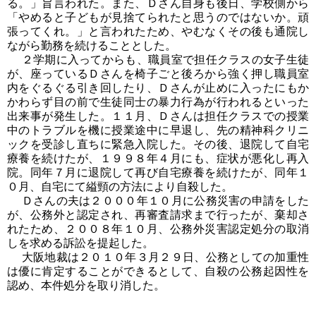
る。」旨言われた。また、Ｄさん自身も後日、学校側から
「やめると子どもが見捨てられたと思うのではないか。頑
張ってくれ。」と言われたため、やむなくその後も通院し
ながら勤務を続けることとした。
２学期に入ってからも、職員室で担任クラスの女子生徒
が、座っているＤさんを椅子ごと後ろから強く押し職員室
内をぐるぐる引き回したり、Ｄさんが止めに入ったにもか
かわらず目の前で生徒同士の暴力行為が行われるといった
出来事が発生した。１１月、Ｄさんは担任クラスでの授業
中のトラブルを機に授業途中に早退し、先の精神科クリニ
ックを受診し直ちに緊急入院した。その後、退院して自宅
療養を続けたが、１９９８年４月にも、症状が悪化し再入
院。同年７月に退院して再び自宅療養を続けたが、同年１
０月、自宅にて縊頸の方法により自殺した。
Ｄさんの夫は２０００年１０月に公務災害の申請をした
が、公務外と認定され、再審査請求まで行ったが、棄却さ
れたため、２００８年１０月、公務外災害認定処分の取消
しを求める訴訟を提起した。
大阪地裁は２０１０年３月２９日、公務としての加重性
は優に肯定することができるとして、自殺の公務起因性を
認め、本件処分を取り消した。