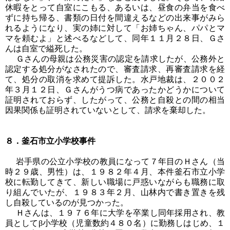
休暇をとって自室にこもる、あるいは、昼食の弁当を食べ
ずに持ち帰る、書類の日付を間違えるなどの出来事がみら
れるようになり、実の姉に対して「お姉ちゃん、パパとマ
マを頼むよ」と述べるなどして、同年１１月２８日、Ｇさ
んは自室で縊死した。
Ｇさんの母親は公務災害の認定を請求したが、公務外と
認定する処分がなされたので、審査請求、再審査請求を経
て、処分の取消を求めて提訴した。水戸地裁は、２００２
年３月１２日、Ｇさんがうつ病であったかどうかについて
証明されておらず、したがって、公務と自殺との間の相当
因果関係も証明されていないとして、請求を棄却した。
８．釜石市立小学校事件
岩手県の公立小学校の教員になって７年目のＨさん（当
時２９歳、男性）は、１９８２年４月、本件釜石市立小学
校に転勤してきて、新しい職場に戸惑いながらも職務に取
り組んでいたが、１９８３年２月、山林内で書き置きを残
し自殺しているのが見つかった。
Ｈさんは、１９７６年に大学を卒業し同年採用され、教
員としてβ小学校（児童数約４８０名）に勤務しはじめ、１