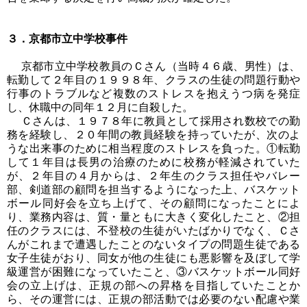
３．京都市立中学校事件
京都市立中学校教員のＣさん（当時４６歳、男性）は、
転勤して２年目の１９９８年、クラスの生徒の問題行動や
行事のトラブルなど複数のストレスを抱えうつ病を発症
し、休職中の同年１２月に自殺した。
Ｃさんは、１９７８年に教員として採用され数校での勤
務を経験し、２０年間の教員経験を持っていたが、次のよ
うな出来事のために相当程度のストレスを負った。①転勤
して１年目は長男の治療のために校務が軽減されていた
が、２年目の４月からは、２年生のクラス担任やバレー
部、剣道部の顧問を担当するようになった上、バスケット
ボール同好会を立ち上げて、その顧問になったことによ
り、業務内容は、質・量ともに大きく変化したこと、②担
任のクラスには、不登校の生徒がいたばかりでなく、Ｃさ
んがこれまで遭遇したことのないタイプの問題生徒である
女子生徒がおり、同女が他の生徒にも悪影響を及ぼして学
級運営が困難になっていたこと、③バスケットボール同好
会の立上げは、正規の部への昇格を目指していたことか
ら、その運営には、正規の部活動では必要のない配慮や業