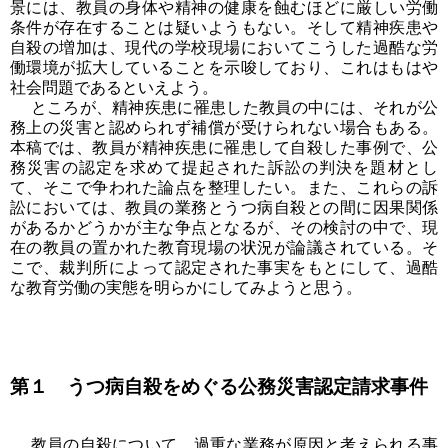
景には、教員の身体や精神の健康を蝕むほどに厳しい労働
条件が存在することは疑いようもない。そして精神疾患や
自殺の増加は、現代の学校現場においてこうした過酷な労
働環境が拡大していることを示唆しており、これはもはや
社会問題であるといえよう。
ところが、精神疾患に罹患した教員の中には、それが公
務上の災害と認められず補償が受けられない場合もある。
本稿では、教員が精神疾患に罹患して自殺した事例で、公
務災害の認定を求めて提起された訴訟の判決を題材とし
て、そこで争われた論点を整理したい。また、これらの訴
訟においては、教員の業務とうつ病自殺との間に因果関係
があるかどうかが主な争点となるが、その検討の中で、現
在の教員の置かれた教育現場の状況が論議されている。そ
こで、裁判所によって認定された事実をもとにして、過酷
な教育労働の実態を明らかにしてみようと思う。
第１ うつ病自殺をめぐる公務災害認定請求事件
教員の自殺について、過重な業務が原因と考えられる事