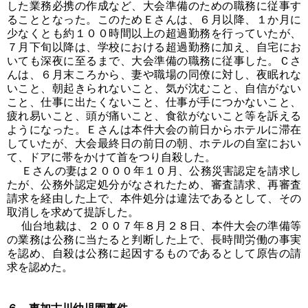
した業務必携の作成など、大会準備のための職務に従事す
ることとなった。このためＥさんは、６月以降、１か月に
少なくとも約１００時間以上の超過勤務を行っていたが、
７月下旬以降は、学校における超過勤務に加え、自宅にお
いても深夜に至るまで、大会準備の職務に従事した。Ｃさ
んは、６月末ころから、妻や職場の同僚に対し、夜眠れな
いこと、朝起きられないこと、気が沈むこと、自信がない
こと、仕事に出たくないこと、仕事が手につかないこと、
疲れ易いこと、頭が痛いこと、食欲がないこと等を訴える
ようになった。Ｅさんは本件大会の前日からホテルに滞在
していたが、大会最終日の前日の朝、ホテルの自室におい
て、ドアに帯をかけて首をつり自殺した。
Ｅさんの妻は２０００年１０月、公務災害認定を請求し
たが、公務外認定処分がなされたため、審査請求、再審査
請求を経由した上で、本件処分は違法であるとして、その
取消しを求めて提訴した。
仙台地裁は、２００７年８月２８日、本件大会の準備等
の業務は公務に当たると判断した上で、長時間労働の事実
を認め、自殺は公務に起因するものであるとして原告の請
求を認めた。