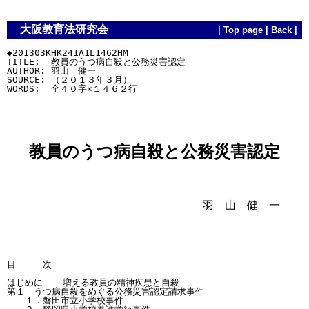
大阪教育法研究会
|
Top page
|
Back
|
◆201303KHK241A1L1462HM

TITLE:  教員のうつ病自殺と公務災害認定

AUTHOR: 羽山　健一

SOURCE: （２０１３年３月）

教員のうつ病自殺と公務災害認定
羽 山 健 一
目　　　次

はじめに――　増える教員の精神疾患と自殺

第１　うつ病自殺をめぐる公務災害認定請求事件

　　１．磐田市立小学校事件
