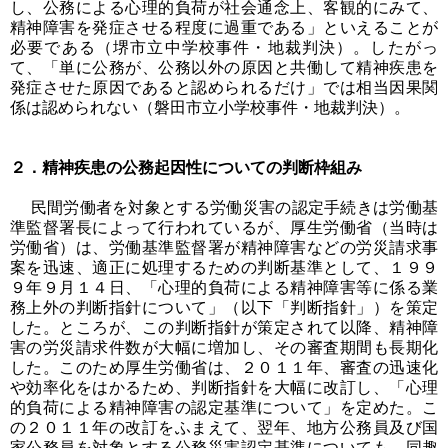
し、公務による心理的負荷が社会通念上、客観的にみて、
精神障害を発症させる程度に過重である」といえることが
必要である（堺市立中学校事件・地裁判決）。したがっ
て、「単に公務が、公務以外の原因と共働して精神疾患を
発症させた原因であると認められるだけ」では相当因果関
係は認められない（磐田市立小学校事件・地裁判決）。
２．精神疾患の公務起因性についての判断枠組み
民間労働者を対象とする労働災害の認定手続きは労働基
準監督署長によって行われているが、厚生労働省（当時は
労働省）は、労働基準監督署が精神障害などの労災請求事
案を迅速、適正に処理するための判断基準として、１９９
９年９月１４日、「心理的負荷による精神障害等に係る業
務上外の判断指針について」（以下「判断指針」）を策定
した。ところが、この判断指針が策定されて以降、精神障
害の労災請求件数が大幅に増加し、その審査期間も長期化
した。このため厚生労働省は、２０１１年、審査の迅速化
や効率化をはかるため、判断指針を大幅に改訂し、「心理
的負荷による精神障害の認定基準について」を定めた。こ
の２０１１年の改訂をふまえて、翌年、地方公務員及び国
家公務員を対象とする公務災害認定基準についても、同趣