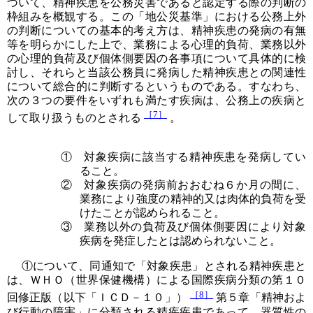
づいて、精神疾患を公務災害であると認定する際の判断の
枠組みを概観する。この「地公災基準」における公務上外
の判断についての基本的考え方は、精神疾患の発病の有無
等を明らかにした上で、業務による心理的負荷、業務以外
の心理的負荷及び個体側要因の各事項について具体的に検
討し、それらと当該公務員に発病した精神疾患との関連性
について総合的に判断するというものである。すなわち、
次の３つの要件をいずれも満たす疾病は、公務上の疾病と
［7］
して取り扱うものとされる
。
① 対象疾病に該当する精神疾患を発病してい
ること。
② 対象疾病の発病前おおむね６か月の間に、
業務により強度の精神的又は肉体的負荷を受
けたことが認められること。
③ 業務以外の負荷及び個体側要因により対象
疾病を発症したとは認められないこと。
①について、同通知で「対象疾患」とされる精神疾患と
は、ＷＨＯ（世界保健機構）による国際疾病分類の第１０
［8］
回修正版（以下「ＩＣＤ－１０」）
第５章「精神およ
び行動の障害」に分類される精疾疾患であって、器質性の