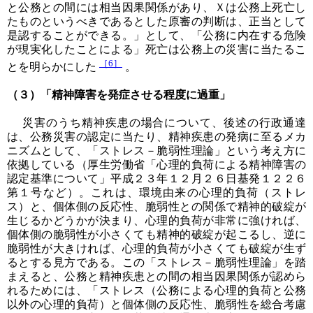
と公務との間には相当因果関係があり、Ｘは公務上死亡し
たものというべきであるとした原審の判断は、正当として
是認することができる。」として、「公務に内在する危険
が現実化したことによる」死亡は公務上の災害に当たるこ
［6］
とを明らかにした
。
（３）「精神障害を発症させる程度に過重」
災害のうち精神疾患の場合について、後述の行政通達
は、公務災害の認定に当たり、精神疾患の発病に至るメカ
ニズムとして、「ストレス－脆弱性理論」という考え方に
依拠している（厚生労働省「心理的負荷による精神障害の
認定基準について」平成２３年１２月２６日基発１２２６
第１号など）。これは、環境由来の心理的負荷（ストレ
ス）と、個体側の反応性、脆弱性との関係で精神的破綻が
生じるかどうかが決まり、心理的負荷が非常に強ければ、
個体側の脆弱性が小さくても精神的破綻が起こるし、逆に
脆弱性が大きければ、心理的負荷が小さくても破綻が生ず
るとする見方である。この「ストレス－脆弱性理論」を踏
まえると、公務と精神疾患との間の相当因果関係が認めら
れるためには、「ストレス（公務による心理的負荷と公務
以外の心理的負荷）と個体側の反応性、脆弱性を総合考慮