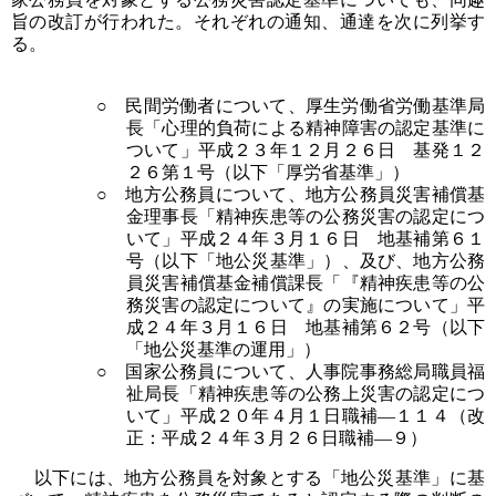
旨の改訂が行われた。それぞれの通知、通達を次に列挙す
る。
○ 民間労働者について、厚生労働省労働基準局
長「心理的負荷による精神障害の認定基準に
ついて」平成２３年１２月２６日 基発１２
２６第１号（以下「厚労省基準」）
○ 地方公務員について、地方公務員災害補償基
金理事長「精神疾患等の公務災害の認定につ
いて」平成２４年３月１６日 地基補第６１
号（以下「地公災基準」）、及び、地方公務
員災害補償基金補償課長「『精神疾患等の公
務災害の認定について』の実施について」平
成２４年３月１６日 地基補第６２号（以下
「地公災基準の運用」）
○ 国家公務員について、人事院事務総局職員福
祉局長「精神疾患等の公務上災害の認定につ
いて」平成２０年４月１日職補―１１４（改
正：平成２４年３月２６日職補―９）
以下には、地方公務員を対象とする「地公災基準」に基