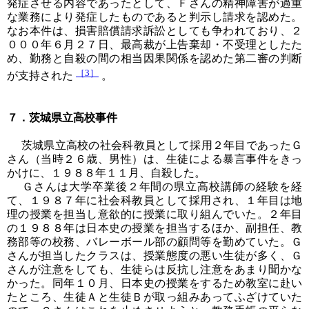
発症させる内容であったとして、Ｆさんの精神障害が過重
な業務により発症したものであると判示し請求を認めた。
なお本件は、損害賠償請求訴訟としても争われており、２
０００年６月２７日、最高裁が上告棄却・不受理としたた
め、勤務と自殺の間の相当因果関係を認めた第二審の判断
［3］
が支持された
。
７．茨城県立高校事件
茨城県立高校の社会科教員として採用２年目であったＧ
さん（当時２６歳、男性）は、生徒による暴言事件をきっ
かけに、１９８８年１１月、自殺した。
Ｇさんは大学卒業後２年間の県立高校講師の経験を経
て、１９８７年に社会科教員として採用され、１年目は地
理の授業を担当し意欲的に授業に取り組んでいた。２年目
の１９８８年は日本史の授業を担当するほか、副担任、教
務部等の校務、バレーボール部の顧問等を勤めていた。Ｇ
さんが担当したクラスは、授業態度の悪い生徒が多く、Ｇ
さんが注意をしても、生徒らは反抗し注意をあまり聞かな
かった。同年１０月、日本史の授業をするため教室に赴い
たところ、生徒Ａと生徒Ｂが取っ組みあってふざけていた