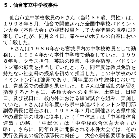
５．仙台市立中学校事件
仙台市立中学校教員のＥさん（当時３６歳、男性）は、
１９９８年８月、仙台で開催された全国中学校バドミント
ン大会（本件大会）の競技役員として大会準備の職務に従
事していたが、同月２４日、滞在中のホテルの自室におい
て自殺した。
Ｅさんは１９８６年から宮城県内の中学校教員として勤
務し、１９９４年から本件中学校で勤務していた。１９９
８年度、クラス担任、英語の授業、生徒会指導、バドミン
トン部の顧問を担当していたところ、同年度は教員免許を
持たない社会科の授業を初めて担当した。この中学校のバ
ドミントン部は強豪であり、同年度の市中総体において
は、青葉区での優勝を果たした。Ｅさんは部活動の練習を
指導するとともに、各種大会への引率や、土曜日、日曜
日、及び祝日に、校内外における練習試合を組み、実施し
ていた。Ｅさんは前年度から県中体連バドミントン専門部
副委員長に選任され、１９９８年７月に開催される県中総
体の運営等の職務に従事した（「中体連」は「中学校体育
連盟」の略、「中総体」は「中学校総合体育大会」の
略）。さらに、同年８月に開催される本件大会では、その
実行委員会の総務部部長に就任し、大会の開催要項を記載