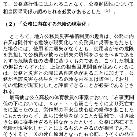
て、公務遂行性にはふれることなく、公務起因性について
［5］
相当因果関係が認められる必要があるとした
。
（２）「公務に内在する危険の現実化」
ところで、地方公務員災害補償制度の趣旨は、公務に内
在又は随伴する危険が現実化して公務員に災害をもたらし
た場合には、使用者に過失がなくとも、使用者がその危険
を負担して公務員が被った損失の填補をさせるべきである
とする危険責任の法理に基づくものである。こうした制度
の趣旨からすれば、上記の相当因果関係が認められるに
は、公務と災害との間に条件関係があることに加えて、公
務が当該災害を発生させる危険を内在又は随伴しており、
その危険が現実化したと評価できることが必要であるとさ
れる。
最高裁は公立高校の体育教員の事案において「右事実関
係の下においては、Ｘが・・・心筋こうそくにより死亡す
るに至ったのは、労作型の不安定狭心症の発作を起こした
にもかかわらず、直ちに安静を保つことが困難で、引き続
き公務に従事せざるを得なかったという、公務に内在する
危険が現実化したことによるものとみるのが相当である。
そうすると、Ｘの死亡原因となった右心筋こうそくの発症