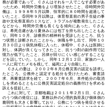
務が必要であって、Ｃさんはそれを一人でこなす必要があ
ったため、時間外労働をより増加させたこと、④時間外労
働は、１９９８年５月以降、恒常的に８０時間を超過して
いたこと、⑤同年９月以降は、体育祭直前の男子生徒の事
故や文化祭直前のミスなど、トラブルが複数発生したこと
などから、時間外労働も長くなる傾向にあった。Ｃさん
は、希死念慮があり夏休みには包丁を持ち出したこともあ
り、同年１０月、診療所の精神科を受診したところ、抗う
つ状態と診断されたことから、休職を申し出て、同年１０
月３０日より病気休暇に入った。休暇中、Ｃさんは医師に
対し、体調が良くなってきたこと、抗うつ剤の副作用で記
憶力が低下したこと、呂律が回りにくい感じがすることな
どを話していた。しかし、同年１２月１２日、家族の一人
一人に宛てたメモを残して、縊死により自殺した。
Ｃさんの妻は、２００２年８月公務災害の認定を請求し
たところ、公務外と認定する処分を受けたため、審査請
求、再審査請求を経て、２００７年６月、本件処分の取消
しを求めるとともに公務災害認定処分の義務付けを求める
訴えを提起した。
これに対して、京都地裁は２０１１年２月１日、Ｃさん
のうつ病の発症には、業務以外の心理的負荷及び個体側の
脆弱性も大きく影響しており、公務にうつ病を発症させる