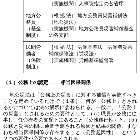
［実施機関］人事院指定の各省庁
地方公
［根 拠 法］ 地方公務員災害補償法
務員
（地公災法）
（基金
［実施機関］地方公務員災害補償基金
制度）
の各支部
民間労
［根 拠 法］ 労働基準法・労働者災害
働者
補償保険法（労災法）
（保険
［実施機関］労働基準監督署
制度）
（１）公務上の認定 ―― 相当因果関係
地公災法は「公務上の災害」に対する補償を実施すべき
ことを定めているだけで（１条）、何が「公務上」とされ
るかについては法の解釈に委ねられる。一般に、「公務上
の災害」とされるための要件として、(ａ) 職員が公務に従
事し、任命権者の支配下にあること（公務遂行性）と、(ｂ)
公務と災害の間に通常予測される原因と結果の関係、すな
わち相当因果関係が存在すること（公務起因性）、という
２つの要件が必要であるとされる。