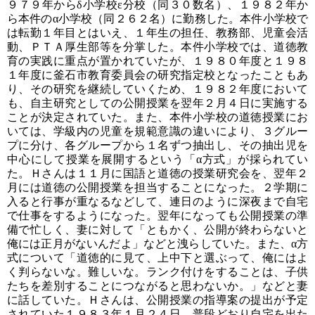
９７９年からδ小学校ε分校（同３０数名）、１９８２年か
ら本件のα小学校（同２６２名）に勤務した。本件小学校で
は転勤１年目とはいえ、１年生の担任、教務部、児童会活
動、ＰＴＡ厚生部等を分掌した。本件小学校では、道徳教
育の実践に重点が置かれていたが、１９８０年度と１９８
１年度に釜石市教育委員会の研究指定校となったこともあ
り、その研究を継続していくため、１９８２年度において
も、自主研究としての公開授業を翌年２月４日に実施する
ことが決定されていた。また、本件小学校の道徳授業にお
いては、学級内の児童を規範意識の違いにより、３グルー
プに分け、各グループから１名ずつ抽出し、その抽出児を
中心にして授業を展開するという「α方式」が採られてい
た。Ｈさんは１１月に国語と道徳の授業研究会を、翌年２
月には道徳の公開授業を担当することになった。２学期に
入ると行事が重なるなどして、連日のように深夜まで自宅
で仕事をするようになった。翌年になっても公開授業の準
備で忙しく、妻に対して「ともかく、公開が終わらないと
俺には正月がないんだよ」などと洩らしていた。また、α方
式について「道徳的に見て、上中下と選ぶって、俺にはよ
く判らないな。難しいな。ランク付けをすることは、子供
たちを差別することにつながると思わないか。」などと妻
に話していた。Ｈさんは、公開授業の指導案の提出が予定
されていた１９８３年１月２４日、普段どおり自宅を出た