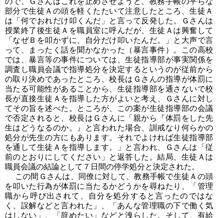
ので、Ｇさんはこれを止めさせようと、教務手帳の平らな
部分で生徒Ａの頭を軽くたたいて注意したところ、生徒Ａ
は「何でおれだけ叩くんだ」と言って反発した。Ｇさんは
授業終了後生徒Ａを職員室に呼んだが、生徒Ａは興奮して
「なぜＢを叩かずに、自分だけ叩いたんだ。」と大声で言
って、まったく話を聞かなかった（暴言事件）。この高校
では、暴言等の事件については、生徒指導部が事実関係を
調査し職員会議で指導処分を決定するというのが従前から
の取り決めであったところ、校長はＧさんの指導が体罰に
当たる可能性があることから、生徒指導部を通さないで校
長が直接生徒Ａを指導した方がよいと考え、Ｇさんに対し
てその旨を述べた。ところが、この案が生徒指導部の会議
で否定されると、校長はＧさんに「親から『体罰をした先
生はどうなるのか。』と言われた場合、訓戒なり何らかの
処分が先生の方にもあります。それでよければ生徒指導部
を通して生徒Ａを指導します。」と言われ、Ｇさんは「従
前のとおりにしてください」と返答した。結局、生徒Ａは
職員会議の結論として７日間の停学処分と決定された。
この間Ｇさんは、同僚に対して、教務手帳で生徒Ａの頭
を叩いた行為が体罰に当たるかどうかを尋ねたり、「管理
職から呼び出されて、自分を処分すると言ったのではな
く、誤解などと言われた」、「あんな管理職の下で働く気
はしない」、「辞めたい」などと洩らした。そして、有給