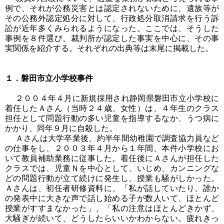
例で、それが公務災害とは認定されないために、遺族等が
その公務外認定処分に対して、行政処分取消請求を行う訴
訟が近年多くみられるようになった。ここでは、そうした
事例を８件選び、裁判所が認定した事実を中心に、その事
実関係を紹介する。それぞれの出典等は末尾に掲載した。
１．磐田市立小学校事件
２００４年４月に新規採用され静岡県磐田市立小学校に
着任したＡさん（当時２４歳、女性）は、４年生のクラス
担任として問題行動の多い児童を指導するなか、うつ病に
かかり、同年９月に自殺した。
Ａさんは大学卒業後、約半年間幼稚園で調査協力員など
の仕事をし、２００３年４月から１年間、本件小学校にお
いて教員補助業務に従事した。着任後にＡさんが担任した
クラスでは、児童Ｎを中心として、いじめ、カンニングな
どの問題行動が立て続けに発生し、授業も騒がしかった。
Ａさんは、初任者研修資料に、「私が話していたり、誰か
の発表中に大きな声で話し始める子が数人いて、ほとんど
授業がすすまなかった」、「私の注意はほとんどきかず、
大騒ぎが続いて、どうしたらいいかわからない。疲れきっ