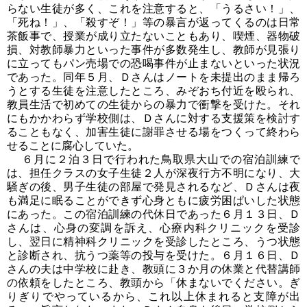
らない生徒が多く、これを注意すると、「うるさい！」、
「死ね！」、「殺すぞ！」等の暴言が返ってくるのは日常
茶飯事で、授業が成り立たないこともあり、喫煙、器物破
損、対教師暴力といった事件が多数発生し、教師が見張り
に立ってもパン売場での恐喝事件が止まないといった状況
であった。同年５月、Ｄさんはノートを未提出のまま帰ろ
うとする生徒を注意したところ、みぞおち付近を殴られ、
教員生活で初めての生徒からの暴力で衝撃を受けた。それ
にもかかわらず学校側は、Ｄさんに対する支援策を検討す
ることもなく、加害生徒に謝罪させる場をつくって終わら
せることに腐心していた。
６月に２泊３日で行われた鳥取県大山での宿泊訓練で
は、担任クラスの女子生徒２人が深夜行方不明になり、大
騒ぎの後、男子生徒の部屋で発見されるなど、Ｄさんは夜
も満足に眠ることができず心身ともに疲労困ぱいした状態
にあった。この宿泊訓練の代休日であった６月１３日、Ｄ
さんは、心身の変調を訴え、心療内科クリニックを受診
し、翌日に精神科クリニックを受診したところ、うつ状態
と診断され、抗うつ薬等の投与を受けた。６月１６日、Ｄ
さんの夫は中学校に赴き、教頭に３か月の休業と代替講師
の依頼をしたところ、教頭から「休まないでください。ぎ
りぎりでやっているから、これ以上休まれると支障が出