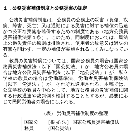
１．公務災害補償制度と公務災害の認定
公務災害補償制度は、公務員の公務上の災害（負傷、疾
病、障害、死亡）又は通勤による災害に対する補償の迅速
かつ公正な実施を確保するための制度である（地方公務員
災害補償法第１条）。このため、同制度においては、民法
上の過失責任の原則は排除され、使用者の故意又は過失の
有無を問わず、一定の補償が実施されるしくみになってい
る。
教員の災害補償については、国家公務員の場合は国家公
務員災害補償法（以下「国公災法」）が、地方公務員の場
合は地方公務員災害補償法（以下「地公災法」）が、私立
学校の教員の場合は労働基準法、労働者災害補償保険法
（以下「労災法」）が、それぞれ適用される。本稿では、
公立学校の教員を中心として、地方公務員の災害補償に関
する行政通達や裁判例を検討することとするが、必要に応
じて民間労働者の場合にもふれる。
（表） 労働災害補償制度の整理
国家公
［根 拠 法］ 国家公務員災害補償法
務員
（国公災法）