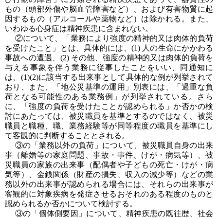
もの（頭部外傷や脳血管障害など）、および有害物質に起
因するもの（アルコールや薬物など）は除かれる。また、
いわゆる心身症は精神疾患に含まれない。
②について、「業務により強度の精神的又は肉体的負荷
を受けたこと」とは、具体的には、(1) 人の生命にかかわる
事故への遭遇、(2) その他、強度の精神的又は肉体的負荷を
与える事象を伴う業務に従事したことをいい、同通知に
は、(1)(2)に該当する出来事として具体的な例が列挙されて
おり、また、「地公災基準の運用」別表には、「過重な負
荷となる可能性のある業務例」が列挙されている。さら
に、「強度の負荷を受けたことが認められる」か否かの検
討にあたっては、被災職員を基準とするのではなく、被災
職員と職種、職、業務経験等が同等程度の職員を基準にし
て客観的に判断することとされる。
③の「業務以外の負荷」について、被災職員自身の出来
事（離婚等の家庭問題、事故・事件、けが・病気等）、被
災職員の家族の出来事（配偶者や子どもの死亡・けが・病
気等）、金銭関係（財産の損失、収入の減少等）などの業
務以外の出来事が認められる場合には、それらの出来事が
客観的に対象疾病を発症させるおそれのある程度のものと
認められるか否かについて検討する。
③の「個体側要因」について、精神疾患の既往歴、社会