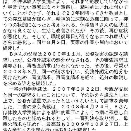
は、本件体験入学実施により、それまで経験していなかっ
た尋常でない事態に次々と遭遇し、精神的にこれに付いて
いくことができず、それまで２０年間培ってきた教員とし
ての存立基盤が揺らぎ、精神的に深刻な危機に陥って、抑
うつの状態になったと考えられる。休職後Ｂさんの症状は
かなり良くなり、生活も改善されたが、その後、再び症状
が悪化した。そして、職場復帰日が近くなるにつれ症状が
さらに悪化し、同年８月２日、実家の作業小屋内において
縊死した。
Ｂさんの父親は２０００年１１月、公務災害の認定を請
求したが、公務外認定の処分がなされる。その審査請求は
棄却され、再審査請求は行われなかった。その後、母親が
２００３年８月、同一の請求を行い、公務外認定の処分を
受けたため、審査請求、再審査請求を経て、処分の取消し
を求める訴えを提起した。
一審の静岡地裁は、２００７年３月２２日、母親が父親
と同一の請求をしたことについて、その訴えを適法とした
上で、公務が過重であったとはいえないとして請求を棄却
した。二審の東京高裁は、２００８年４月２４日、Ｂさん
は体験入学実施による精神的重圧によりうつ病に罹患し自
殺したものと認められるとして、一審判決を取り消し、母
親の請求を認めた。最高裁も２００９年１０月２７日、上
告を棄却する決定を行い高裁判決が確定した。