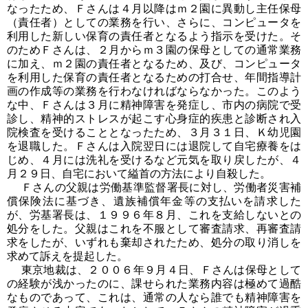
なったため、Ｆさんは４月以降はｍ２園に異動し主任保母
（責任者）としての業務を行い、さらに、コンピュータを
利用した新しい保育の責任者となるよう指示を受けた。そ
のためＦさんは、２月からｍ３園の保母としての通常業務
に加え、ｍ２園の責任者となるため、及び、コンピュータ
を利用した保育の責任者となるための打合せ、年間指導計
画の作成等の業務を行わなければならなかった。このよう
な中、Ｆさんは３月に精神障害を発症し、市内の病院で受
診し、精神的ストレスが起こす心身症的疾患と診断され入
院検査を受けることとなったため、３月３１日、Ｋ幼児園
を退職した。Ｆさんは入院翌日には退院して自宅療養をは
じめ、４月には洗礼を受けるなど元気を取り戻したが、４
月２９日、自宅において縊首の方法により自殺した。
Ｆさんの父親は労働基準監督署長に対し、労働者災害補
償保険法に基づき、遺族補償年金等の支払いを請求した
が、労基署長は、１９９６年８月、これを支給しないとの
処分をした。父親はこれを不服として審査請求、再審査請
求をしたが、いずれも棄却されたため、処分の取り消しを
求めて訴えを提起した。
東京地裁は、２００６年９月４日、Ｆさんは保母として
の経験が浅かったのに、課せられた業務内容は極めて過酷
なものであって、これは、通常の人なら誰でも精神障害を