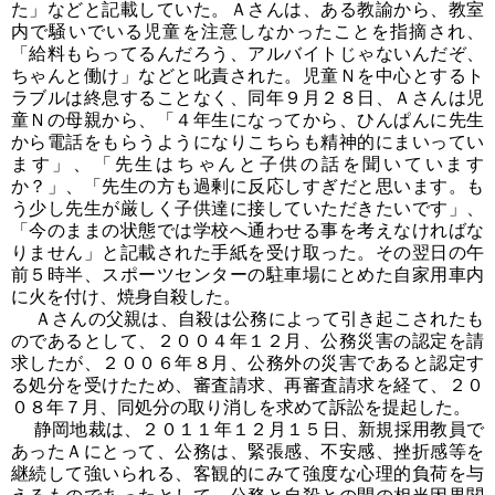
た」などと記載していた。Ａさんは、ある教諭から、教室
内で騒いでいる児童を注意しなかったことを指摘され、
「給料もらってるんだろう、アルバイトじゃないんだぞ、
ちゃんと働け」などと叱責された。児童Ｎを中心とするト
ラブルは終息することなく、同年９月２８日、Ａさんは児
童Ｎの母親から、「４年生になってから、ひんぱんに先生
から電話をもらうようになりこちらも精神的にまいってい
ます」、「先生はちゃんと子供の話を聞いています
か？」、「先生の方も過剰に反応しすぎだと思います。も
う少し先生が厳しく子供達に接していただきたいです」、
「今のままの状態では学校へ通わせる事を考えなければな
りません」と記載された手紙を受け取った。その翌日の午
前５時半、スポーツセンターの駐車場にとめた自家用車内
に火を付け、焼身自殺した。
Ａさんの父親は、自殺は公務によって引き起こされたも
のであるとして、２００４年１２月、公務災害の認定を請
求したが、２００６年８月、公務外の災害であると認定す
る処分を受けたため、審査請求、再審査請求を経て、２０
０８年７月、同処分の取り消しを求めて訴訟を提起した。
静岡地裁は、２０１１年１２月１５日、新規採用教員で
あったＡにとって、公務は、緊張感、不安感、挫折感等を
継続して強いられる、客観的にみて強度な心理的負荷を与