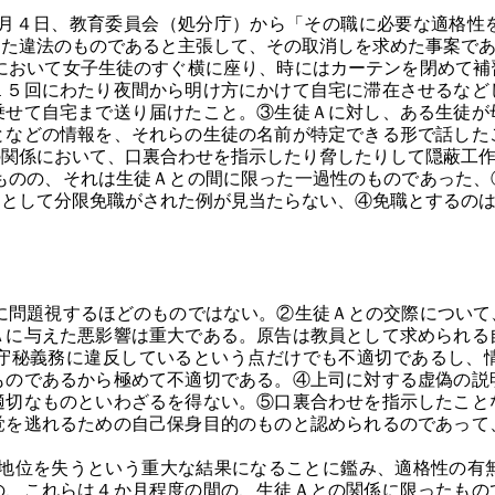
４日、教育委員会（処分庁）から「その職に必要な適格性
った違法のものであると主張して、その取消しを求めた事案で
おいて女子生徒のすぐ横に座り、時にはカーテンを閉めて補
１５回にわたり夜間から明け方にかけて自宅に滞在させるなど
乗せて自宅まで送り届けたこと。③生徒Ａに対し、ある生徒が
となどの情報を、それらの生徒の名前が特定できる形で話した
の関係において、口裏合わせを指示したり脅したりして隠蔽工
のの、それは生徒Ａとの間に限った一過性のものであった、
由として分限免職がされた例が見当たらない、④免職とするの
問題視するほどのものではない。②生徒Ａとの交際について
Ａに与えた悪影響は重大である。原告は教員として求められる
守秘義務に違反しているという点だけでも不適切であるし、
ものであるから極めて不適切である。④上司に対する虚偽の説
適切なものといわざるを得ない。⑤口裏合わせを指示したこと
覚を逃れるための自己保身目的のものと認められるのであって
位を失うという重大な結果になることに鑑み、適格性の有
の、これらは４か月程度の間の、生徒Ａとの関係に限ったもの