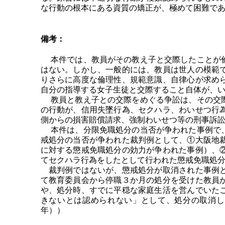
な行動の根本にある資質の矯正が、極めて困難で
備考：
本件では、教員がその教え子と交際したことが倫
はない。しかし、一般的には、教員は世人の模範
りさらに高度な倫理性、規範意識、自律心が求め
自分の指導する女子生徒と交際すること自体が、
教員と教え子との交際をめぐる争訟は、その交際
の行動が、信用失墜行為、セクハラ、わいせつ行
側からの損害賠償請求、強制わいせつ等の刑事訴
本件は、分限免職処分の当否が争われた事例で、
戒処分の当否が争われた裁判例として、①大阪地
に対する懲戒免職処分の効力が争われた事例）、
てセクハラ行為をしたとして行われた懲戒免職処
裁判例ではないが、懲戒処分が取消された事例と
て教育委員会から停職３か月の処分を受けた教員
や、処分時、すでに平穏な家庭生活を営んでいた
きないとは認められない」として、処分の取消し
年））