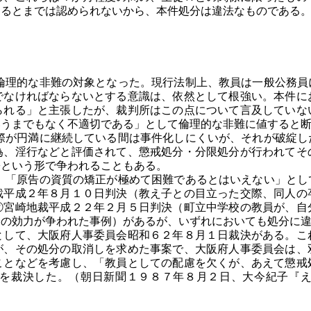
あるとまでは認められないから、本件処分は違法なものである
理的な非難の対象となった。現行法制上、教員は一般公務員
でなければならないとする意識は、依然として根強い。本件に
られる」と主張したが、裁判所はこの点について言及していな
いうまでもなく不適切である」として倫理的な非難に値すると
が円満に継続している間は事件化しにくいが、それが破綻し
為、淫行などと評価されて、懲戒処分・分限処分が行われてそ
訟という形で争われることもある。
「原告の資質の矯正が極めて困難であるとはいえない」とし
裁平成２年８月１０日判決（教え子との目立った交際、同人の
②宮崎地裁平成２２年２月５日判決（町立中学校の教員が、自
分の効力が争われた事例）があるが、いずれにおいても処分に
して、大阪府人事委員会昭和６２年８月１日裁決がある。こ
が、その処分の取消しを求めた事案で、大阪府人事委員会は、
ことなどを考慮し、「教員としての配慮を欠くが、あえて懲戒
を裁決した。（朝日新聞１９８７年８月２日、大今紀子『