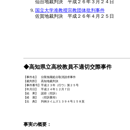
仙台地裁判決 平成２６年３月２４日
国立大学准教授宗教団体批判事件
佐賀地裁判決 平成２６年４月２５日
◆高知県立高校教員不適切交際事件
【事件名】 分限免職処分取消請求事件
【裁判所】 高知地裁判決
【事件番号】平成２３年（行ウ）第２５号
【年月日】 平成２４年１２月７日
【結 果】 認容（控訴）
【経 過】 （控訴棄却）
【出 典】 判例タイムズ１３９４号１５８頁
事実の概要：