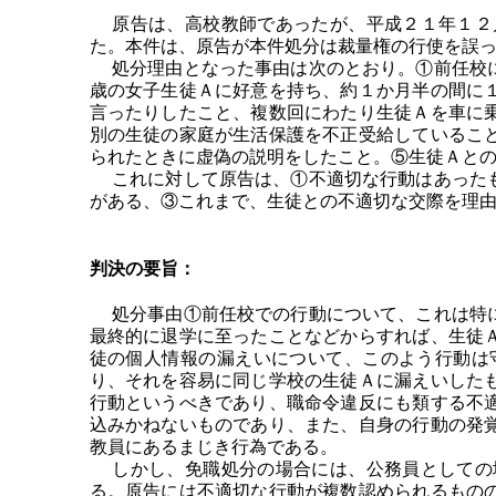
原告は、高校教師であったが、平成２１年１２月
た。本件は、原告が本件処分は裁量権の行使を誤
処分理由となった事由は次のとおり。①前任校に
歳の女子生徒Ａに好意を持ち、約１か月半の間に
言ったりしたこと、複数回にわたり生徒Ａを車に
別の生徒の家庭が生活保護を不正受給しているこ
られたときに虚偽の説明をしたこと。⑤生徒Ａと
これに対して原告は、①不適切な行動はあったも
がある、③これまで、生徒との不適切な交際を理
判決の要旨：
処分事由①前任校での行動について、これは特に
最終的に退学に至ったことなどからすれば、生徒
徒の個人情報の漏えいについて、このよう行動は
り、それを容易に同じ学校の生徒Ａに漏えいした
行動というべきであり、職命令違反にも類する不
込みかねないものであり、また、自身の行動の発
教員にあるまじき行為である。
しかし、免職処分の場合には、公務員としての地
る。原告には不適切な行動が複数認められるもの