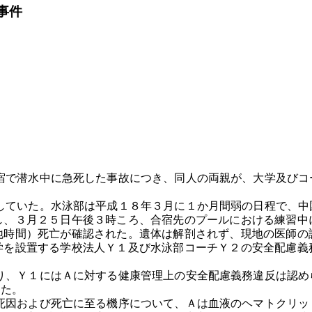
事件
で潜水中に急死した事故につき、同人の両親が、大学及びコ
ていた。水泳部は平成１８年３月に１か月間弱の日程で、中
し、３月２５日午後３時ころ、合宿先のプールにおける練習中
地時間）死亡が確認された。遺体は解剖されず、現地の医師の
学を設置する学校法人Ｙ１及び水泳部コーチＹ２の安全配慮義
、Ｙ１にはＡに対する健康管理上の安全配慮義務違反は認め
した。
因および死亡に至る機序について、Ａは血液のヘマトクリッ