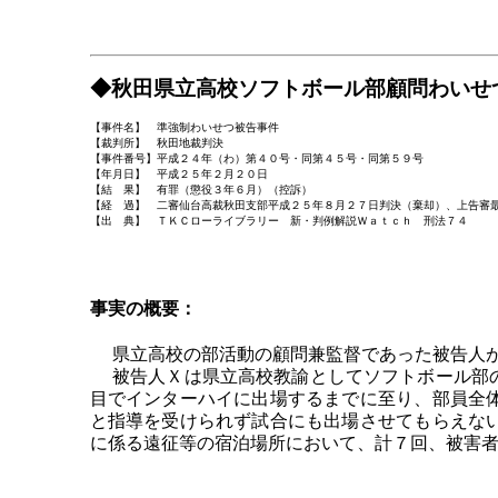
◆秋田県立高校ソフトボール部顧問わいせ
【事件名】 準強制わいせつ被告事件
【裁判所】 秋田地裁判決
【事件番号】平成２４年（わ）第４０号・同第４５号・同第５９号
【年月日】 平成２５年２月２０日
【結 果】 有罪（懲役３年６月）（控訴）
【経 過】 二審仙台高裁秋田支部平成２５年８月２７日判決（棄却）、上告審
【出 典】 ＴＫＣローライブラリー 新・判例解説Ｗａｔｃｈ 刑法７４
事実の概要：
県立高校の部活動の顧問兼監督であった被告人が
被告人Ｘは県立高校教諭としてソフトボール部の
目でインターハイに出場するまでに至り、部員全
と指導を受けられず試合にも出場させてもらえな
に係る遠征等の宿泊場所において、計７回、被害