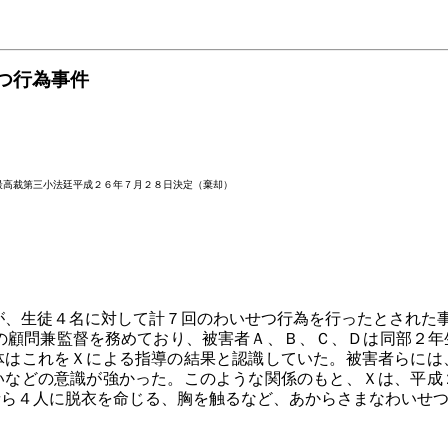
つ行為事件
最高裁第三小法廷平成２６年７月２８日決定（棄却）
、生徒４名に対して計７回のわいせつ行為を行ったとされた
顧問兼監督を務めており、被害者Ａ、Ｂ、Ｃ、Ｄは同部２年
体はこれをＸによる指導の結果と認識していた。被害者らには
いなどの意識が強かった。このような関係のもと、Ｘは、平成
者ら４人に脱衣を命じる、胸を触るなど、あからさまなわいせ