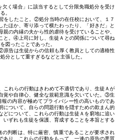
を欠く場合」に該当するとして分限免職処分を受け
ある。
習をしたこと。②処分当時の在任校において、１７
したほか、寄り添って横たわったり、「好きだ」と
母親の内縁の夫から性的虐待を受けていることや、
こと。④上司に対し、生徒Ａとの関係について尋ね
作を図ったことであった。
②原告は生徒からの信頼も厚く教員としての適格性
は処分として重すぎるなどと主張した。
、これらの行動はきわめて不適切であり、生徒Ａが
自覚や自律心、健全な規範意識を欠いていた。③生
情報の内容が極めてプライバシー性の高いものであ
明について、自らの問題行動を隠すための欺まん的
などについて、これらの行動は生徒Ａを窮地に追い
、いずれも生徒を保護、育成することを本旨とする
無の判断は、特に厳密、慎重であることが要求され
であり、これらの行動をもって、一連の原告の悪質