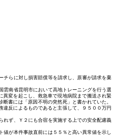
ーチらに対し損害賠償等を請求し、原審が請求を棄
国雲南省昆明市において高地トレーニングを行う選
に異変を起こし、救急車で現地病院まで搬送され緊
診断書には「原因不明の突然死」と書かれていた。
務違反によるものであると主張して、９５００万円
られず、Ｙ２にも合宿を実施する上での安全配慮義
ト値が本件事故直前には５５％と高い異常値を示し