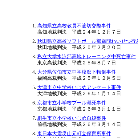
高知県立高校教員不適切交際事件
高知地裁判決 平成２４年１２月７日
秋田県立高校ソフトボール部顧問わいせつ行
秋田地裁判決 平成２５年２月２０日
私立大学水泳部高地トレーニング中死亡事件
東京高裁判決 平成２５年８月７日
大分県佐伯市立中学校廊下転倒事件
福岡高裁判決 平成２５年１２月５日
大津市立中学校いじめアンケート事件
大津地裁判決 平成２６年１月１４日
京都市立小学校プール溺死事件
京都地裁判決 平成２６年３月１１日
桐生市立小学校いじめ自殺事件
前橋地裁判決 平成２６年３月１４日
東日本大震災山元町立保育所事件