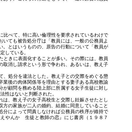
。
に比べて、特に高い倫理性を要求されているわけで
おいても被告処分庁は「教員には、一般の公務員よ
い。とはいうものの、原告の行動について「教員が
断定している。
たときに表面化することが多い。その際には、教員
の取消し請求という形で争われ、あるいは、教え子
て、処分を違法とした。教え子との交際をめぐる懲
卒業後の肉体関係等を理由とする妻子ある高校教諭
分が顧問を務める陸上部に所属する女子生徒に対し
違法性はないと判断された。
れは、教え子の女子高校生と交際し妊娠させたとし
双方の家族が二人の婚約、結婚に同意していること
処分によって問責しなければ公務員の秩序が維持で
ええやんか 生徒と教師の恋』にじ書房（１９８７