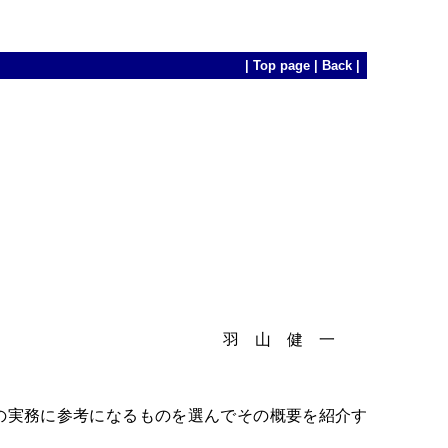
|
Top page
|
Back
|
羽 山 健 一
の実務に参考になるものを選んでその概要を紹介す