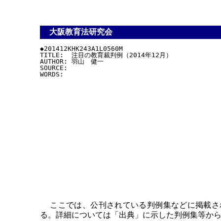
大阪教育法研究会
◆201412KHK243A1L0560M

TITLE:  注目の教育裁判例（2014年12月）

AUTHOR: 羽山　健一

SOURCE:

ここでは、公刊されている判例集などに掲載され
る。詳細については「出典」に示した判例集等か