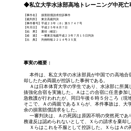
◆私立大学水泳部高地トレーニング中死亡
【事件名】 損害賠償請求控訴事件
【裁判所】 東京高裁判決
【事件番号】平成２３年（ネ）第５７４７号
【年月日】 平成２５年８月７日
【結 果】 棄却（確定）
【経 過】 一審東京地裁平成２３年７月１５日判決
【出 典】 判例時報２２１４号３５頁
事実の概要：
本件は、私立大学の水泳部員が中国での高地合宿
却したため両親が控訴した事例である。
Ａは日本体育大学の学生であり、水泳部に所属し
抜強化合宿を実施した。Ａはこの合宿に任意参加
急救護が行われたが、同日午後６時５分ころ（現
そこで、Ａの両親であるＸらが、本件事故は、大
余の損害賠償請求をした。
一審判決は、Ａの死因は原因不明の突然死であり
務違反は認められないとして、Ｘらの請求を棄却
Ｘらはこれを不服として控訴した。ＸらはＡの死