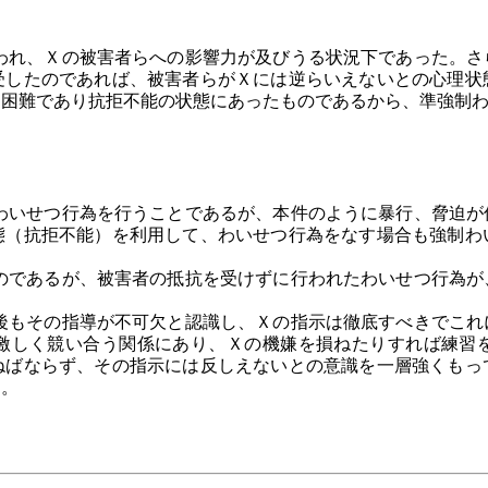
れ、Ｘの被害者らへの影響力が及びうる状況下であった。さ
受したのであれば、被害者らがＸには逆らいえないとの心理状
く困難であり抗拒不能の状態にあったものであるから、準強制
いせつ行為を行うことであるが、本件のように暴行、脅迫が
態（抗拒不能）を利用して、わいせつ行為をなす場合も強制わ
であるが、被害者の抵抗を受けずに行われたわいせつ行為が
もその指導が不可欠と認識し、Ｘの指示は徹底すべきでこれ
激しく競い合う関係にあり、Ｘの機嫌を損ねたりすれば練習
ねばならず、その指示には反しえないとの意識を一層強くもっ
た。