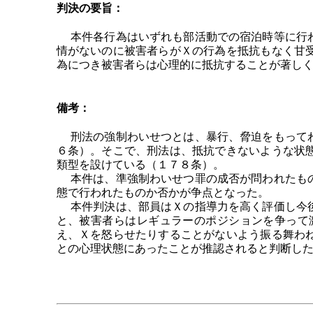
判決の要旨：
本件各行為はいずれも部活動での宿泊時等に行わ
情がないのに被害者らがＸの行為を抵抗もなく甘
為につき被害者らは心理的に抵抗することが著し
備考：
刑法の強制わいせつとは、暴行、脅迫をもってわ
６条）。そこで、刑法は、抵抗できないような状
類型を設けている（１７８条）。
本件は、準強制わいせつ罪の成否が問われたもの
態で行われたものか否かが争点となった。
本件判決は、部員はＸの指導力を高く評価し今後
と、被害者らはレギュラーのポジションを争って
え、Ｘを怒らせたりすることがないよう振る舞わ
との心理状態にあったことが推認されると判断し