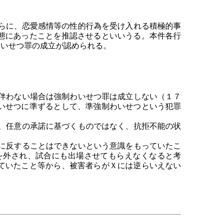
らに、恋愛感情等の性的行為を受け入れる積極的事
態にあったことを推認させるといいうる。本件各行
わいせつ罪の成立が認められる。
伴わない場合は強制わいせつ罪は成立しない（１７
いせつに準ずるとして、準強制わいせつという犯罪
、任意の承諾に基づくものではなく、抗拒不能の状
に反することはできないという意識をもっていたこ
を外され、試合にも出場させてもらえなくなると考
ていたこと等から、被害者らがＸには逆らいえない