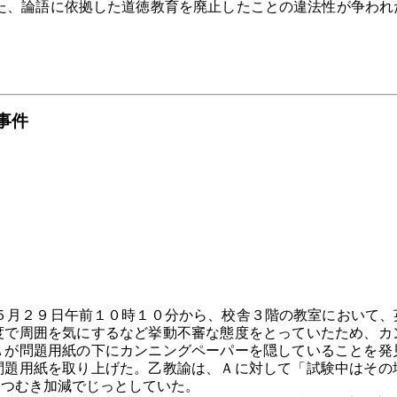
、論語に依拠した道徳教育を廃止したことの違法性が争われ
事件
月２９日午前１０時１０分から、校舎３階の教室において、
度で周囲を気にするなど挙動不審な態度をとっていたため、カ
Ａが問題用紙の下にカンニングペーパーを隠していることを発
問題用紙を取り上げた。乙教諭は、Ａに対して「試験中はその
うつむき加減でじっとしていた。