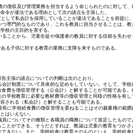
の徴収及び管理業務を担当するよう命じられたのに対して、
務命令が違法である理由として次の諸点を主張した。
として私会計を採用していることが違法であることを前提に、
つ専門的なものであり、これを教員に担当させることは、教
立学校の主目的を害する。
ることから、児童生徒や保護者の教員に対する信頼を失わせ
ある子供に対する教育の業務に支障を来すものである。
告主張の諸点についての判断は次のとおり。
会計制度について具体的な定めをしていない。そして、学校
給食費を徴収管理する（公会計）と解することが可能である。
徒の学校教育に必要な教材費等の徴収管理と同様の性格を有し
許容される（私会計）と解することも可能である。
長に学校給食費の徴収管理を委ねることはその裁量権の範囲
るとはいえない。
員についてその種類と各職員の職務について規定したもので
ることができる。そうだとすれば、教諭は児童の教育をつかさ
はできない。また、学校給食は教育そのものといえ、学校給食