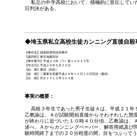
私立の中学高校において、積極的に宣伝していた
日判決がある。
◆埼玉県私立高校生徒カンニング直後自殺
【事件名】損害賠償等請求事件
【裁判所】東京地裁判決
【事件番号】平成２３年（ワ）第１４９３３号
【年月日】平成２６年５月３０日
【結 果】棄却（控訴）
【経 過】二審東京高裁平成２６年１２月１０日判決（棄却）
【出 典】判タ１４１３号３０４頁
事実の概要：
高校３年生であった男子生徒Ａは、平成２１年５
乙教諭は、Ａが試験開始直後からそわそわした態
が終わりに近づいた１０時４０分頃、乙教諭は、
述べ、Ａからカンニングペーパー、解答用紙及び
験時間終了までの２０分程度の間、目をつぶって