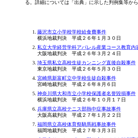
る。詳細については「出典」に示した判例集等か
藤沢市立小学校学校給食費事件
横浜地裁判決 平成２６年１月３０日
私立大学経営学科アパレル産業コース教育内
大阪地裁判決 平成２６年３月２４日
埼玉県私立高校生徒カンニング直後自殺事件
東京地裁判決 平成２６年５月３０日
宮崎県新富町立中学校生徒自殺事件
宮崎地裁判決 平成２６年８月６日
神奈川県大和市立小学校保護者名誉毀損事件
横浜地裁判決 平成２６年１０月１７日
兵庫県立高校テニス部熱中症事故事件
大阪高裁判決 平成２７年１月２２日
福岡県立高校体育祭騎馬戦事故事件
福岡地裁判決 平成２７年３月３日