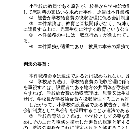
小学校の教員である原告が、校長から学校給食費
して慰謝料の支払いを求めた事件。原告は本件業
① 被告が学校給食費の徴収管理に係る会計制度
② 本件業務は、教育と直接関係がなく、特殊か
に違反する上に、児童生徒に対する教育という公
③ 本件業務の中には「取立行為」が含まれてい
る。
④ 本件業務が過重であり、教員の本来の業務で
判決の要旨：
本件職務命令は違法であるとは認められない。原
① 学校給食法は、学校給食費の徴収管理に係る
を重視すれば、設置者である地方公共団体が学校
らすれば、学校給食費の徴収管理は、児童又は生
せば、学校長が学校給食費を徴収管理することも
したがって、小学校の設置者である被告が、学校
会計制度として私会計を採用することが違法であ
② 学校教育法３７条は、小学校として必要な職
めにその主たる職務を摘示した趣旨の規定と解す
の、教諭の職務がこれに限定されると解すること