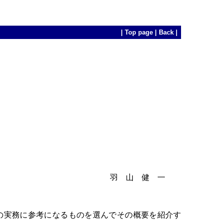
|
Top page
|
Back
|
羽 山 健 一
の実務に参考になるものを選んでその概要を紹介す