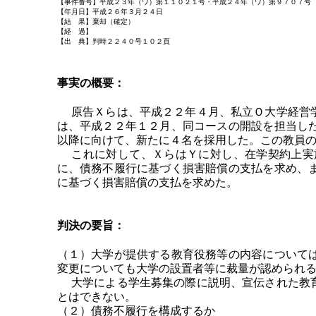
【事件番号】平成２３年（ワ）第１１０２１号・平成２４年（ワ）第９７０７号
【年月日】平成２６年３月２４日
【結 果】棄却（確定）
【経 過】
【出 典】判時２２４０号１０２頁
事実の概要：
原告Ｘらは、平成２２年４月、私立Ｏ大学経営学
は、平成２２年１２月、同コースの開設を担当し
以降に向けて、新たに４名を採用した。この教員
これに対して、ＸらはＹに対し、在学契約上実施
に、債務不履行に基づく損害賠償の支払を求め、
に基づく損害賠償の支払を求めた。
判決の要旨：
（１）大学が提供する教育役務等の内容について
変更についても大学の設置者等に裁量が認められ
大学による学生募集の際に説明、宣伝された教育
とはできない。
（２）債務不履行を構成するか