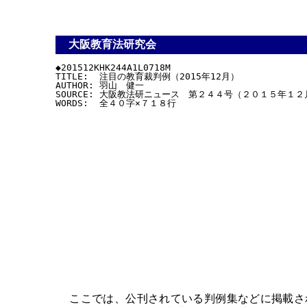
大阪教育法研究会
◆201512KHK244A1L0718M

TITLE:  注目の教育裁判例（2015年12月）

AUTHOR: 羽山　健一

SOURCE: 大阪教法研ニュース　第２４４号（２０１５年１２月
ここでは、公刊されている判例集などに掲載され