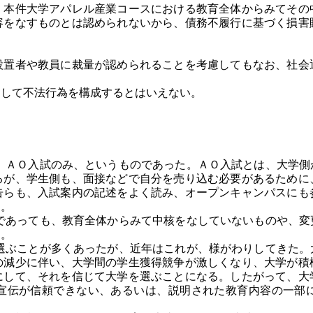
、本件大学アパレル産業コースにおける教育全体からみてその
容をなすものとは認められないから、債務不履行に基づく損害
設置者や教員に裁量が認められることを考慮してもなお、社会
として不法行為を構成するとはいえない。
ＡＯ入試のみ、というものであった。ＡＯ入試とは、大学側
るが、学生側も、面接などで自分を売り込む必要があるために
告らも、入試案内の記述をよく読み、オープンキャンパスにも
る。
あっても、教育全体からみて中核をなしていないものや、変
た。
ぶことが多くあったが、近年はこれが、様がわりしてきた。
の減少に伴い、大学間の学生獲得競争が激しくなり、大学が積
にして、それを信じて大学を選ぶことになる。したがって、大
宣伝が信頼できない、あるいは、説明された教育内容の一部