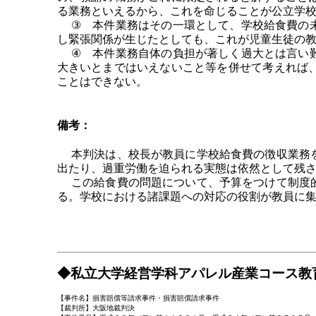
る業務といえるから、これを命じることが公立学
③ 本件業務はその一環として、学校給食費の未
し緊張関係が生じたとしても、これが児童生徒の
④ 本件業務自体の負担が著しく過大とは言い難
大きいとまではいえないこと等を併せて考えれば
ことはできない。
備考：
本判決は、校長が教員に学校給食費の徴収業務を
出たり、過重労働を迫られる実態は依然として残
この給食費の問題について、予算をつけて制度的
る。学校における諸課題への対応の役割が教員に
◆私立大学経営学科アパレル産業コース教
【事件名】損害賠償等請求事件・損害賠償請求事件
【裁判所】大阪地裁判決