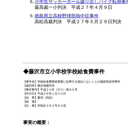
小学生サッカーボール蹴り出しバイク転倒事
最高裁一小判決 平成２７年４月９日
徳島県立高校野球部熱中症事件
高松高裁判決 平成２７年５月２９日判決
◆藤沢市立小学校学校給食費事件
【事件名】学校給食費徴収業務に従事する地位にないことの確認等請求事件
【裁判所】横浜地裁判決
【事件番号】平成２４年（行ウ）第８０号
【年月日】平成２６年１月３０日
【結 果】棄却（控訴）
【経 過】
【出 典】判地自３８３号６０頁
事実の概要：