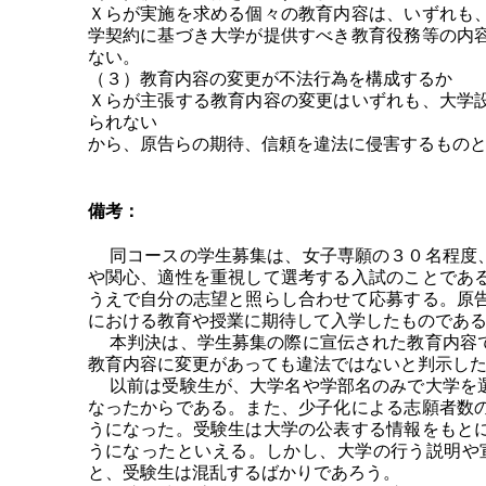
Ｘらが実施を求める個々の教育内容は、いずれも
学契約に基づき大学が提供すべき教育役務等の内
ない。
（３）教育内容の変更が不法行為を構成するか
Ｘらが主張する教育内容の変更はいずれも、大学
られない
から、原告らの期待、信頼を違法に侵害するもの
備考：
同コースの学生募集は、女子専願の３０名程度、
や関心、適性を重視して選考する入試のことであ
うえで自分の志望と照らし合わせて応募する。原
における教育や授業に期待して入学したものであ
本判決は、学生募集の際に宣伝された教育内容で
教育内容に変更があっても違法ではないと判示し
以前は受験生が、大学名や学部名のみで大学を選
なったからである。また、少子化による志願者数
うになった。受験生は大学の公表する情報をもと
うになったといえる。しかし、大学の行う説明や
と、受験生は混乱するばかりであろう。