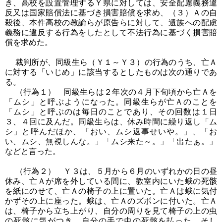
き、高校を設置管理するＹ県に対しては、安全配慮義務違
反又は国家賠償法に基づき損害賠償を求め、（３）Ａの自
殺後、本件高校の教諭らが原告らに対して、遺族への配慮
義務に違反する行為をしたとして不法行為に基づく損害賠
償を求めた。
裁判所が、同級生ら（Ｙ１～Ｙ３）の行為のうち、亡Ａ
に対する「いじめ」に該当するとしたものは次の通りであ
る。
（行為１） 同級生らは２年次の４月下旬頃から亡Ａを
「ムシ」と呼ぶようになった。同級生らが亡Ａのことを
「ムシ」と呼ぶのは毎日のことであり、その回数は１日
３、４回に及んだ。同級生らは、休み時間に繰り返し「ム
シ」と呼んだほか、「おい、ムシ返事せいや。」、「お
い、ムシ、無視しんな。」「ムシ来た～。」「出たぁ。」
などと言った。
（行為２） Ｙ３は、５月から６月のいずれかの日の昼
休み、亡Ａが席を外している間に、教室内にいた蛾の死骸
を紙にのせて、亡Ａの椅子の上に置いた。亡Ａは蛾に気付
かずその上に座った。蛾は、亡Ａのズボンに付いた。亡Ａ
は、椅子から立ち上がり、自分の周りを見て椅子の上の虫
の死骸に気がつき、自分の手で虫の死骸を払った。そし