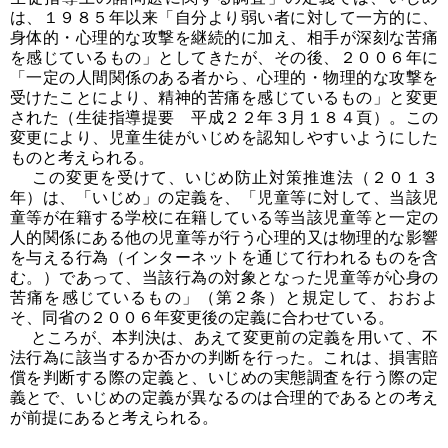
は、１９８５年以来「自分より弱い者に対して一方的に、
身体的・心理的な攻撃を継続的に加え、相手が深刻な苦痛
を感じているもの」としてきたが、その後、２００６年に
「一定の人間関係のある者から、心理的・物理的な攻撃を
受けたことにより、精神的苦痛を感じているもの」と変更
された（生徒指導提要 平成２２年３月１８４頁）。この
変更により、児童生徒がいじめを認知しやすいようにした
ものと考えられる。
この変更を受けて、いじめ防止対策推進法（２０１３
年）は、「いじめ」の定義を、「児童等に対して、当該児
童等が在籍する学校に在籍している等当該児童等と一定の
人的関係にある他の児童等が行う心理的又は物理的な影響
を与える行為（インターネットを通じて行われるものを含
む。）であって、当該行為の対象となった児童等が心身の
苦痛を感じているもの」（第２条）と規定して、おおよ
そ、同省の２００６年変更後の定義に合わせている。
ところが、本判決は、あえて変更前の定義を用いて、不
法行為に該当するか否かの判断を行った。これは、損害賠
償を判断する際の定義と、いじめの実態調査を行う際の定
義とで、いじめの定義が異なるのは合理的であるとの考え
が前提にあると考えられる。