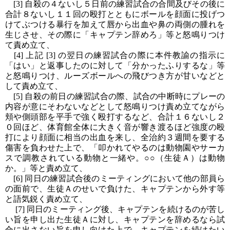
[3] 自殺の４ないし５日前の練習試合の合間及びその後に
合計８ないし１１回の殴打とともにボールを顔面に投げつ
けてぶつける暴行を加えて唇から出血や鼻の両側の腫れを
生じさせ、その際に「キャプテン辞めろ」等と怒鳴りつけ
て責め立て、
[4] 上記 [3] の翌日の練習試合の際に本件教諭の指示に
「はい」と返事したのに対して「分かったふりするな」等
と怒鳴りつけ、ルーズボールへの飛びつき方が甘いなどと
して責め立て、
[5] 自殺の前日の練習試合の際、試合の中断時にプレーの
内容が意にそわないなどとして怒鳴りつけ責め立てながら
頬や側頭部を平手で強く殴打するなど、合計１６ないし２
０回ほど、体育館全体に大きく音が響き渡るほど強度の殴
打により顔面に相当の出血を来し、全治約３週間を要する
傷害を負わせた上で、「叩かれてやるのは動物園やサーカ
スで調教されている動物と一緒や。○○（生徒Ａ）は動物
か。」等と責め立て、
[6] 同日の練習試合後のミーティングにおいて他の部員ら
の面前で、生徒Ａのせいで負けた、キャプテンから外す等
と語気鋭く責め立て、
[7] 同日のミーティング後、キャプテンを続けるのが苦し
い旨を申し出た生徒Ａに対し、キャプテンを辞めるなら試
合に出さない旨を申し向けた上で、キャプテンを続けたい