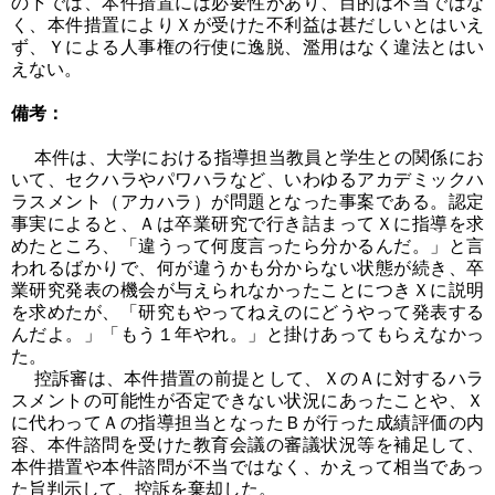
の下では、本件措置には必要性があり、目的は不当ではな
く、本件措置によりＸが受けた不利益は甚だしいとはいえ
ず、Ｙによる人事権の行使に逸脱、濫用はなく違法とはい
えない。
備考：
本件は、大学における指導担当教員と学生との関係にお
いて、セクハラやパワハラなど、いわゆるアカデミックハ
ラスメント（アカハラ）が問題となった事案である。認定
事実によると、Ａは卒業研究で行き詰まってＸに指導を求
めたところ、「違うって何度言ったら分かるんだ。」と言
われるばかりで、何が違うかも分からない状態が続き、卒
業研究発表の機会が与えられなかったことにつきＸに説明
を求めたが、「研究もやってねえのにどうやって発表する
んだよ。」「もう１年やれ。」と掛けあってもらえなかっ
た。
控訴審は、本件措置の前提として、ＸのＡに対するハラ
スメントの可能性が否定できない状況にあったことや、Ｘ
に代わってＡの指導担当となったＢが行った成績評価の内
容、本件諮問を受けた教育会議の審議状況等を補足して、
本件措置や本件諮問が不当ではなく、かえって相当であっ
た旨判示して、控訴を棄却した。