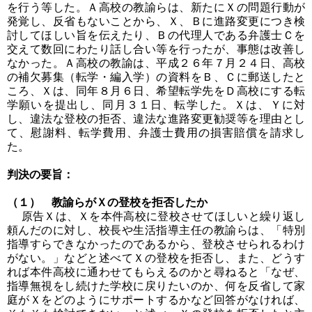
を行う等した。Ａ高校の教諭らは、新たにＸの問題行動が
発覚し、反省もないことから、Ｘ、Ｂに進路変更につき検
討してほしい旨を伝えたり、Ｂの代理人である弁護士Ｃを
交えて数回にわたり話し合い等を行ったが、事態は改善し
なかった。Ａ高校の教諭は、平成２６年７月２４日、高校
の補欠募集（転学・編入学）の資料をＢ、Ｃに郵送したと
ころ、Ｘは、同年８月６日、希望転学先をＤ高校にする転
学願いを提出し、同月３１日、転学した。Ｘは、Ｙに対
し、違法な登校の拒否、違法な進路変更勧奨等を理由とし
て、慰謝料、転学費用、弁護士費用の損害賠償を請求し
た。
判決の要旨：
（１） 教諭らがＸの登校を拒否したか
原告Ｘは、Ｘを本件高校に登校させてほしいと繰り返し
頼んだのに対し、校長や生活指導主任の教諭らは、「特別
指導すらできなかったのであるから、登校させられるわけ
がない。」などと述べてＸの登校を拒否し、また、どうす
れば本件高校に通わせてもらえるのかと尋ねると「なぜ、
指導無視をし続けた学校に戻りたいのか、何を反省して家
庭がＸをどのようにサポートするかなど回答がなければ、