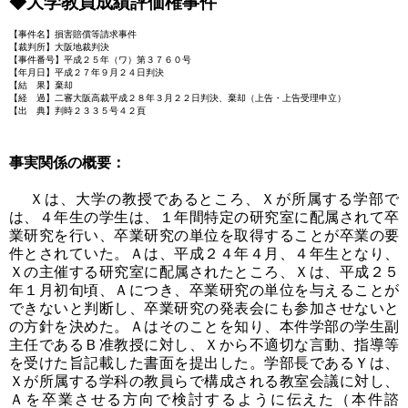
◆大学教員成績評価権事件
【事件名】損害賠償等請求事件
【裁判所】大阪地裁判決
【事件番号】平成２５年（ワ）第３７６０号
【年月日】平成２７年９月２４日判決
【結 果】棄却
【経 過】二審大阪高裁平成２８年３月２２日判決、棄却（上告・上告受理申立）
【出 典】判時２３３５号４２頁
事実関係の概要：
Ｘは、大学の教授であるところ、Ｘが所属する学部で
は、４年生の学生は、１年間特定の研究室に配属されて卒
業研究を行い、卒業研究の単位を取得することが卒業の要
件とされていた。Ａは、平成２４年４月、４年生となり、
Ｘの主催する研究室に配属されたところ、Ｘは、平成２５
年１月初旬頃、Ａにつき、卒業研究の単位を与えることが
できないと判断し、卒業研究の発表会にも参加させないと
の方針を決めた。Ａはそのことを知り、本件学部の学生副
主任であるＢ准教授に対し、Ｘから不適切な言動、指導等
を受けた旨記載した書面を提出した。学部長であるＹは、
Ｘが所属する学科の教員らで構成される教室会議に対し、
Ａを卒業させる方向で検討するように伝えた（本件諮