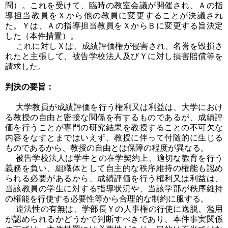
問）。これを受けて、臨時の教室会議が開催され、Ａの指
導担当教員をＸから他の教員に変更することが決議され
た。Ｙは、Ａの指導担当教員をＸからＢに変更する旨決定
した（本件措置）。
これに対しＸは、成績評価権が侵害され、名誉を毀損さ
れたと主張して、被告学校法人及びＹに対し損害賠償等を
請求した。
判決の要旨：
大学教員が成績評価を行う権利又は利益は、大学におけ
る教授の自由と密接な関係を有するものであるが、成績評
価を行うことが専門の研究結果を教授することの不可欠な
内容をなすとまではいえず、教授に伴って付随的に生じる
ものであるから、教授の自由とは保障の程度が異なる。
被告学校法人は学生との在学契約上、適切な教育を行う
義務を負い、組織体として自主的な秩序維持の権能も認め
られる必要があるから、成績評価を行う権利又は利益は、
当該教員の学生に対する指導状況や、当該学部が秩序維持
の権能を行使する必要性等から合理的な制約に服する。
違法性の有無は、学部長Ｙの人事権の行使に逸脱、濫用
が認められるかどうかで判断すべきであり、本件事実関係