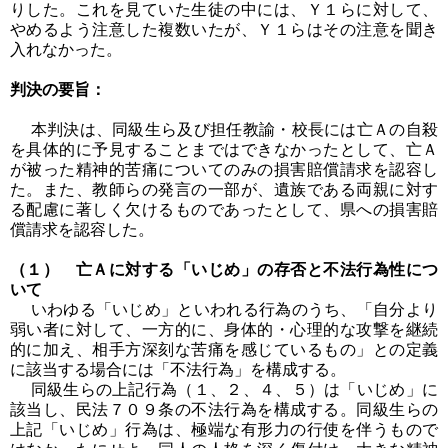
りした。これを見ていた生徒の中には、Ｙ１らに対して、
やめるよう注意した複数いたが、Ｙ１らはその注意を聞き
入れなかった。
判決の要旨：
本判決は、同級生ら及び担任教諭・校長には亡Ａの自殺
を具体的に予見することまではできなかったとして、亡Ａ
が被った精神的苦痛についてのみの損害賠償請求を認容し
た。また、教師らの発言の一部が、遺族である両親に対す
る配慮に著しく欠けるものであったとして、県への損害賠
償請求を認容した。
（１） 亡Ａに対する「いじめ」の存否と不法行為性につ
いて
いわゆる「いじめ」といわれる行為のうち、「自分より
弱い者に対して、一方的に、身体的・心理的な攻撃を継続
的に加え、相手方深刻な苦痛を感じているもの」との定義
に該当する場合には「不法行為」を構成する。
同級生らの上記行為（１、２、４、５）は「いじめ」に
該当し、民法７０９条の不法行為を構成する。同級生らの
上記「いじめ」行為は、極端な有形力の行使を伴うもので