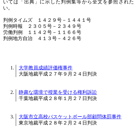
いては「出典」に示した判例集等から全文を参照された
い。
判例タイムズ １４２９号－１４４１号
判例時報 ２３０５号－２３４９号
労働判例 １１４２号－１１６６号
判例地方自治 ４１３号－４２６号
大学教員成績評価権事件
大阪地裁平成２７年９月２４日判決
静粛な環境で授業を受ける権利訴訟
千葉地裁平成２８年１月２７日判決
大阪市立高校バスケットボール部顧問体罰事件
東京地裁平成２８年２月２４日判決