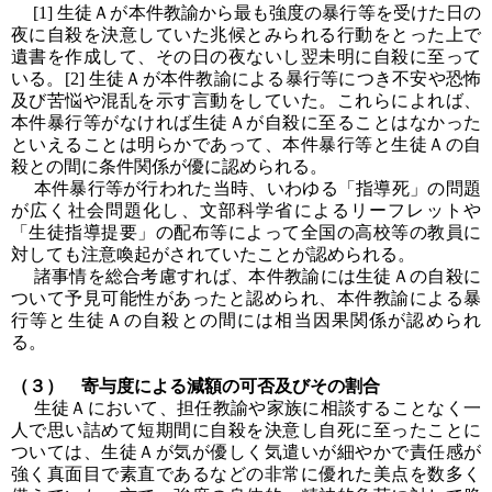
[1] 生徒Ａが本件教諭から最も強度の暴行等を受けた日の
夜に自殺を決意していた兆候とみられる行動をとった上で
遺書を作成して、その日の夜ないし翌未明に自殺に至って
いる。[2] 生徒Ａが本件教諭による暴行等につき不安や恐怖
及び苦悩や混乱を示す言動をしていた。これらによれば、
本件暴行等がなければ生徒Ａが自殺に至ることはなかった
といえることは明らかであって、本件暴行等と生徒Ａの自
殺との間に条件関係が優に認められる。
本件暴行等が行われた当時、いわゆる「指導死」の問題
が広く社会問題化し、文部科学省によるリーフレットや
「生徒指導提要」の配布等によって全国の高校等の教員に
対しても注意喚起がされていたことが認められる。
諸事情を総合考慮すれば、本件教諭には生徒Ａの自殺に
ついて予見可能性があったと認められ、本件教諭による暴
行等と生徒Ａの自殺との間には相当因果関係が認められ
る。
（３） 寄与度による減額の可否及びその割合
生徒Ａにおいて、担任教諭や家族に相談することなく一
人で思い詰めて短期間に自殺を決意し自死に至ったことに
ついては、生徒Ａが気が優しく気遣いが細やかで責任感が
強く真面目で素直であるなどの非常に優れた美点を数多く