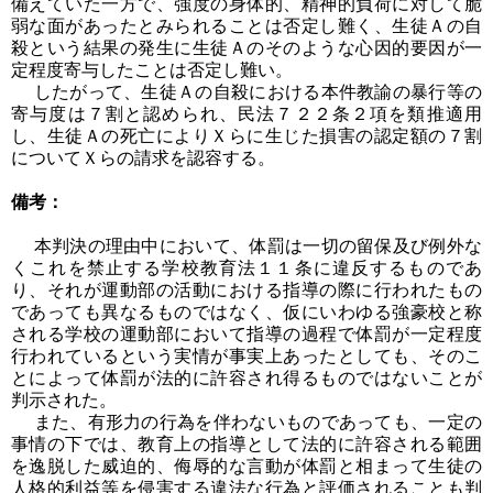
備えていた一方で、強度の身体的、精神的負荷に対して脆
弱な面があったとみられることは否定し難く、生徒Ａの自
殺という結果の発生に生徒Ａのそのような心因的要因が一
定程度寄与したことは否定し難い。
したがって、生徒Ａの自殺における本件教諭の暴行等の
寄与度は７割と認められ、民法７２２条２項を類推適用
し、生徒Ａの死亡によりＸらに生じた損害の認定額の７割
についてＸらの請求を認容する。
備考：
本判決の理由中において、体罰は一切の留保及び例外な
くこれを禁止する学校教育法１１条に違反するものであ
り、それが運動部の活動における指導の際に行われたもの
であっても異なるものではなく、仮にいわゆる強豪校と称
される学校の運動部において指導の過程で体罰が一定程度
行われているという実情が事実上あったとしても、そのこ
とによって体罰が法的に許容され得るものではないことが
判示された。
また、有形力の行為を伴わないものであっても、一定の
事情の下では、教育上の指導として法的に許容される範囲
を逸脱した威迫的、侮辱的な言動が体罰と相まって生徒の
人格的利益等を侵害する違法な行為と評価されることも判