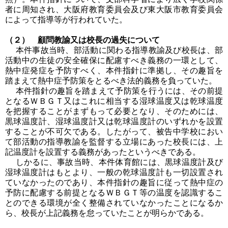
者に周知され、大阪府教育委員会及び東大阪市教育委員会
によって指導等が行われていた。
（２） 顧問教諭又は校長の過失について
本件事故当時、部活動に関わる指導教諭及び校長は、部
活動中の生徒の安全確保に配慮すべき義務の一環として、
熱中症発症を予防すべく、本件指針に準拠し、その趣旨を
踏まえて熱中症予防策をとるべき法的義務を負っていた。
本件指針の趣旨を踏まえて予防策を行うには、その前提
となるＷＢＧＴ又はこれに相当する湿球温度又は乾球温度
を把握することがまずもって必要となり、そのためには、
黒球温度計、湿球温度計又は乾球温度計のいずれかを設置
することが不可欠である。したがって、被告中学校におい
て部活動の指導教諭を監督する立場にあった校長には、上
記温度計を設置する義務があったというべきである。
しかるに、事故当時、本件体育館には、黒球温度計及び
湿球温度計はもとより、一般の乾球温度計も一切設置され
ていなかったのであり、本件指針の趣旨に従って熱中症の
予防に配慮する前提となるＷＢＧＴ等の温度を認識するこ
とのできる環境が全く整備されていなかったことになるか
ら、校長が上記義務を怠っていたことが明らかである。