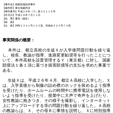
【事件名】国家賠償請求事件
【裁判所】東京地裁判決
【事件番号】平成２６年（ワ）第３０１１６号
【年月日】平成２８年７月１１日
【結 果】棄却（確定）
【経 過】
【出 典】判時２３４１号１０３頁、判地自４２５号７４頁
事実関係の概要：
本件は、都立高校の生徒Ｘが入学後問題行動を繰り返
し、校長、教諭が指導、進路変更勧奨等を行ったことにつ
いて、本件高校を設置管理するＹ（東京都）に対し、国家
賠償法１条１項に基づき損害賠償等の支払を求めた事案で
ある。
生徒Ｘは、平成２６年４月、都立Ａ高校に入学した。Ｘ
は、入学直後から制服の詰め襟のホックを留めるよう指導
を受けたり、ホームルームの時間中に携帯電話を使用しな
いよう指導を受けたり、授業中に大声で奇声を上げたり、
女性教諭に抱きつき、その様子を撮影し、インターネット
上にアップロードする等の問題行動を繰り返した。Ａ高校
の教諭らは、Ｘ、その母Ｂに事情を説明し、Ｘに特別指導