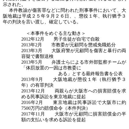
示された。
本件教諭が傷害罪などに問われた刑事事件において、大
阪地裁は平成２５年９月２６日、、懲役１年、執行猶予３
年の判決を言い渡し、確定している。
＜本事件をめぐる主な動き＞
2012年12月 男子生徒が自宅で自殺
2013年2月 市教委が元顧問を懲戒免職処分
2013年3月 大阪府警が元顧問を傷害と暴行の両
容疑で書類送検
2013年5月 弁護士らによる市外部監察チームが
「体罰放置の一因は市教委に
ある」とする最終報告書を公表
2013年9月 大阪地裁が懲役１年（執行猶予３
年）の有罪判決
2013年12月 両親らが大阪市への損害賠償を求
める民事訴訟を東京地裁に提起
2016年2月 東京地裁は民事訴訟で大阪市に約
7500万円の賠償命令（本件判決）
2017年11月 大阪市が元顧問に損害賠償金の半
額の支払いを求める訴訟を提起