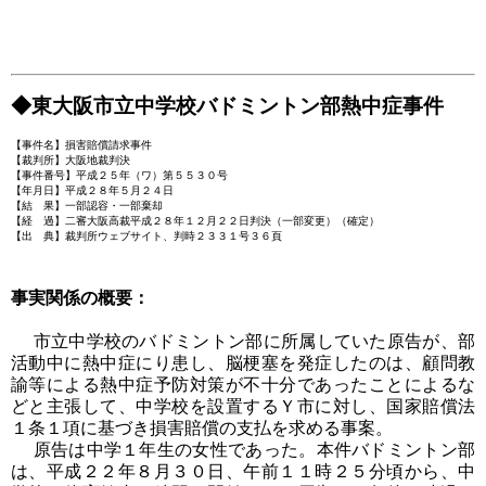
◆東大阪市立中学校バドミントン部熱中症事件
【事件名】損害賠償請求事件
【裁判所】大阪地裁判決
【事件番号】平成２５年（ワ）第５５３０号
【年月日】平成２８年５月２４日
【結 果】一部認容・一部棄却
【経 過】二審大阪高裁平成２８年１２月２２日判決（一部変更）（確定）
【出 典】裁判所ウェブサイト、判時２３３１号３６頁
事実関係の概要：
市立中学校のバドミントン部に所属していた原告が、部
活動中に熱中症にり患し、脳梗塞を発症したのは、顧問教
諭等による熱中症予防対策が不十分であったことによるな
どと主張して、中学校を設置するＹ市に対し、国家賠償法
１条１項に基づき損害賠償の支払を求める事案。
原告は中学１年生の女性であった。本件バドミントン部
は、平成２２年８月３０日、午前１１時２５分頃から、中