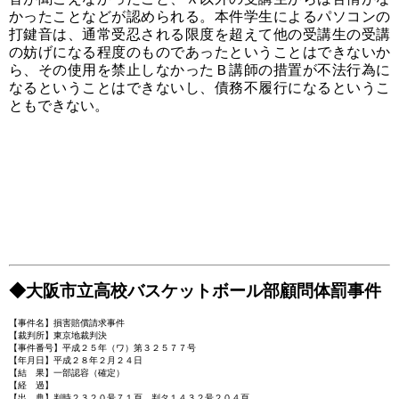
かったことなどが認められる。本件学生によるパソコンの
打鍵音は、通常受忍される限度を超えて他の受講生の受講
の妨げになる程度のものであったということはできないか
ら、その使用を禁止しなかったＢ講師の措置が不法行為に
なるということはできないし、債務不履行になるというこ
ともできない。
◆大阪市立高校バスケットボール部顧問体罰事件
【事件名】損害賠償請求事件
【裁判所】東京地裁判決
【事件番号】平成２５年（ワ）第３２５７７号
【年月日】平成２８年２月２４日
【結 果】一部認容（確定）
【経 過】
【出 典】判時２３２０号７１頁、判タ１４３２号２０４頁