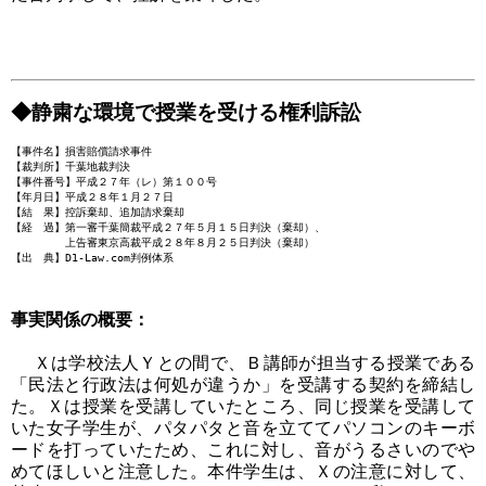
◆静粛な環境で授業を受ける権利訴訟
【事件名】損害賠償請求事件
【裁判所】千葉地裁判決
【事件番号】平成２７年（レ）第１００号
【年月日】平成２８年１月２７日
【結 果】控訴棄却、追加請求棄却
【経 過】第一審千葉簡裁平成２７年５月１５日判決（棄却）、
上告審東京高裁平成２８年８月２５日判決（棄却）
【出 典】D1-Law.com判例体系
事実関係の概要：
Ｘは学校法人Ｙとの間で、Ｂ講師が担当する授業である
「民法と行政法は何処が違うか」を受講する契約を締結し
た。Ｘは授業を受講していたところ、同じ授業を受講して
いた女子学生が、パタパタと音を立ててパソコンのキーボ
ードを打っていたため、これに対し、音がうるさいのでや
めてほしいと注意した。本件学生は、Ｘの注意に対して、