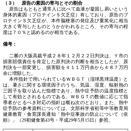
（３） 原告の素因の寄与とその割合
原告はもともと通常人に比べて血液が凝固し易いという
身体的素因（プロテインＳ欠乏症）有しており、原告のプ
ロテインＳ欠乏症が、本件脳梗塞の発症及び重篤化に相当
大きく寄与したものとうかがわれるところ、その寄与の程
度は７０％と認めるのが相当である。
備考：
二審の大阪高裁平成２８年１２月２２日判決は、Ｙ市の
損害賠償責任を肯定した原判決の判断を相当としたが、原
判決を一部変更し、損害額を４１１万円余から４８７万円
余に増額した。
本件指針で用いられているＷＢＧＴ（湿球黒球温度）と
は、暑さに関する環境因子のうち、気温、湿度、輻射熱の
三因子を取り込んだ指標であり、熱中症予防の温度指標と
して有効とされるものである。ＷＢＧＴの数値に応じて指
導者がとるべき対応の指針は概ね次のとおり。また、熱中
症予防の参考資料については、文部科学省初等中等教育局
健康教育・食育課長通知「熱中症事故の防止について（依
頼）」（29初健食第43号・平成29年5月15日）参照。