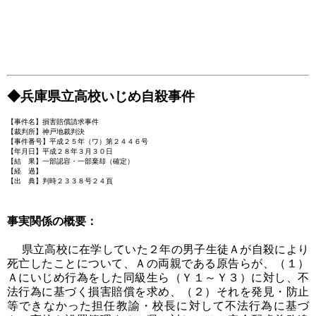
◆兵庫県立高校いじめ自殺事件
【事件名】損害賠償請求事件
【裁判所】神戸地裁判決
【事件番号】平成２５年（ワ）第２４４６号
【年月日】平成２８年３月３０日
【結 果】一部認容・一部棄却（確定）
【経 過】
【出 典】判時２３３８号２４頁
事実関係の概要：
県立高校に在学していた２年の男子生徒Ａが自殺により
死亡したことについて、Ａの両親である原告らが、（１）
Ａにいじめ行為をした同級生ら（Ｙ１～Ｙ３）に対し、不
法行為に基づく損害賠償を求め、（２）それを発見・防止
等できなかった担任教諭・校長に対して不法行為に基づ