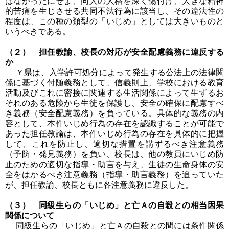
はなかったにせよ、同人の人格を深く傷付け、大きな精神
的苦痛を生じさせる共同不法行為に該当し、その違法性の
程度は、この種の類型の「いじめ」としては大きいものと
いうべきである。
（２） 担任教諭、校長の対応が安全配慮義務に違反する
か
Ｙ県は、入学許可処分によって発生する公法上の法律関
係に基づく付随義務として、信義則上、学校における教育
活動及びこれに密接に関連する生活関係によって生ずるお
それのある危険から生徒を保護し、安全の確保に配慮すべ
き義務（安全配慮義務）を負っている。具体的な義務の内
容として、本件いじめ行為の存在を認識することが可能で
あった担任教諭は、本件いじめ行為の存在を具体的に把握
して、これを防止し、適切な措置を講ずるべき注意義務
（予防・発見義務）を負い、校長は、他の教員にいじめ防
止のための適切な指導・助言を与え、生徒の生命身体の安
全をはかるべき注意義務（指導・助言義務）を追っていた
が、担任教諭、校長ともに各注意義務に違反した。
（３） 同級生らの「いじめ」と亡Ａの自殺との相当因果
関係について
同級生らの「いじめ」と亡Ａの自殺との間には条件関係