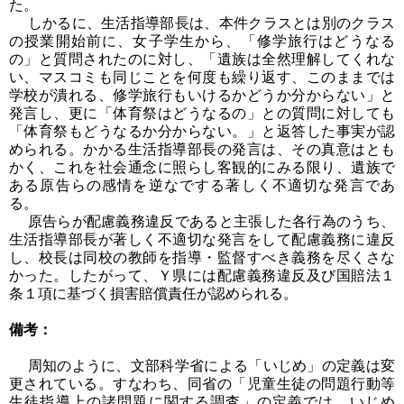
た。
しかるに、生活指導部長は、本件クラスとは別のクラス
の授業開始前に、女子学生から、「修学旅行はどうなる
の」と質問されたのに対し、「遺族は全然理解してくれな
い、マスコミも同じことを何度も繰り返す、このままでは
学校が潰れる、修学旅行もいけるかどうか分からない」と
発言し、更に「体育祭はどうなるの」との質問に対しても
「体育祭もどうなるか分からない。」と返答した事実が認
められる。かかる生活指導部長の発言は、その真意はとも
かく、これを社会通念に照らし客観的にみる限り、遺族で
ある原告らの感情を逆なでする著しく不適切な発言であ
る。
原告らが配慮義務違反であると主張した各行為のうち、
生活指導部長が著しく不適切な発言をして配慮義務に違反
し、校長は同校の教師を指導・監督すべき義務を尽くさな
かった。したがって、Ｙ県には配慮義務違反及び国賠法１
条１項に基づく損害賠償責任が認められる。
備考：
周知のように、文部科学省による「いじめ」の定義は変
更されている。すなわち、同省の「児童生徒の問題行動等
生徒指導上の諸問題に関する調査」の定義では、いじめ