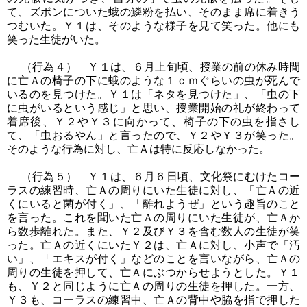
て、ズボンについた蛾の鱗粉を払い、そのまま席に着きう
つむいた。Ｙ１は、そのような様子を見て笑った。他にも
笑った生徒がいた。
（行為４） Ｙ１は、６月上旬頃、授業の前の休み時間
に亡Ａの椅子の下に蛾のような１ｃｍぐらいの虫が死んで
いるのを見つけた。Ｙ１は「ネタを見つけた」、「虫の下
に虫がいるという感じ」と思い、授業開始の礼が終わって
着席後、Ｙ２やＹ３に向かって、椅子の下の虫を指さし
て、「虫おるやん」と言ったので、Ｙ２やＹ３が笑った。
そのような行為に対し、亡Ａは特に反応しなかった。
（行為５） Ｙ１は、６月６日頃、文化祭にむけたコー
ラスの練習時、亡Ａの周りにいた生徒に対し、「亡Ａの近
くにいると菌が付く」、「離れようぜ」という趣旨のこと
を言った。これを聞いた亡Ａの周りにいた生徒が、亡Ａか
ら数歩離れた。また、Ｙ２及びＹ３を含む数人の生徒が笑
った。亡Ａの近くにいたＹ２は、亡Ａに対し、小声で「汚
い」、「エキスが付く」などのことを言いながら、亡Ａの
周りの生徒を押して、亡Ａにぶつからせようとした。Ｙ１
も、Ｙ２と同じように亡Ａの周りの生徒を押した。一方、
Ｙ３も、コーラスの練習中、亡Ａの背中や脇を指で押した