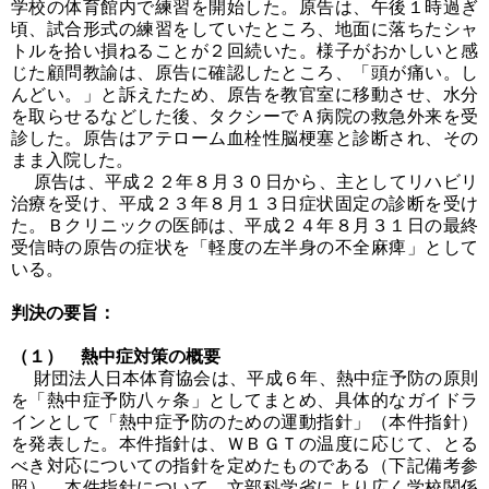
学校の体育館内で練習を開始した。原告は、午後１時過ぎ
頃、試合形式の練習をしていたところ、地面に落ちたシャ
トルを拾い損ねることが２回続いた。様子がおかしいと感
じた顧問教諭は、原告に確認したところ、「頭が痛い。し
んどい。」と訴えたため、原告を教官室に移動させ、水分
を取らせるなどした後、タクシーでＡ病院の救急外来を受
診した。原告はアテローム血栓性脳梗塞と診断され、その
まま入院した。
原告は、平成２２年８月３０日から、主としてリハビリ
治療を受け、平成２３年８月１３日症状固定の診断を受け
た。Ｂクリニックの医師は、平成２４年８月３１日の最終
受信時の原告の症状を「軽度の左半身の不全麻痺」として
いる。
判決の要旨：
（１） 熱中症対策の概要
財団法人日本体育協会は、平成６年、熱中症予防の原則
を「熱中症予防八ヶ条」としてまとめ、具体的なガイドラ
インとして「熱中症予防のための運動指針」（本件指針）
を発表した。本件指針は、ＷＢＧＴの温度に応じて、とる
べき対応についての指針を定めたものである（下記備考参
照）。本件指針について、文部科学省により広く学校関係