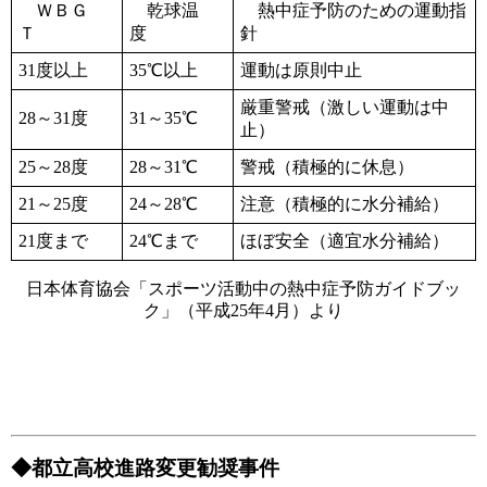
ＷＢＧ
乾球温
熱中症予防のための運動指
Ｔ
度
針
31度以上
35℃以上
運動は原則中止
厳重警戒（激しい運動は中
28～31度
31～35℃
止）
25～28度
28～31℃
警戒（積極的に休息）
21～25度
24～28℃
注意（積極的に水分補給）
21度まで
24℃まで
ほぼ安全（適宜水分補給）
日本体育協会「スポーツ活動中の熱中症予防ガイドブッ
ク」（平成25年4月）より
◆都立高校進路変更勧奨事件