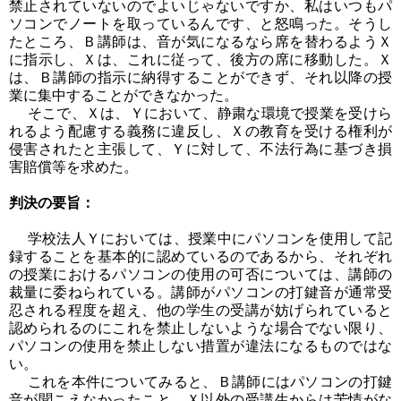
禁止されていないのでよいじゃないですか、私はいつもパ
ソコンでノートを取っているんです、と怒鳴った。そうし
たところ、Ｂ講師は、音が気になるなら席を替わるようＸ
に指示し、Ｘは、これに従って、後方の席に移動した。Ｘ
は、Ｂ講師の指示に納得することができず、それ以降の授
業に集中することができなかった。
そこで、Ｘは、Ｙにおいて、静粛な環境で授業を受けら
れるよう配慮する義務に違反し、Ｘの教育を受ける権利が
侵害されたと主張して、Ｙに対して、不法行為に基づき損
害賠償等を求めた。
判決の要旨：
学校法人Ｙにおいては、授業中にパソコンを使用して記
録することを基本的に認めているのであるから、それぞれ
の授業におけるパソコンの使用の可否については、講師の
裁量に委ねられている。講師がパソコンの打鍵音が通常受
忍される程度を超え、他の学生の受講が妨げられていると
認められるのにこれを禁止しないような場合でない限り、
パソコンの使用を禁止しない措置が違法になるものではな
い。
これを本件についてみると、Ｂ講師にはパソコンの打鍵
音が聞こえなかったこと、Ｘ以外の受講生からは苦情がな