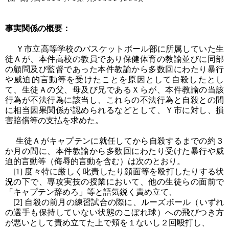
事実関係の概要：
Ｙ市立高等学校のバスケットボール部に所属していた生
徒Ａが、本件高校の教員であり保健体育の教諭並びに同部
の顧問及び監督であった本件教諭から多数回にわたり暴行
や威迫的言動等を受けたことを原因として自殺したとし
て、生徒Ａの父、母及び兄であるＸらが、本件教諭の当該
行為が不法行為に該当し、これらの不法行為と自殺との間
に相当因果関係が認められるなどとして、Ｙ市に対し、損
害賠償等の支払を求めた。
生徒Ａがキャプテンに就任してから自殺するまでの約３
か月の間に、本件教諭から多数回にわたり受けた暴行や威
迫的言動等（侮辱的言動を含む）は次のとおり。
[1] 度々特に厳しく叱責したり顔面等を殴打したりする状
況の下で、専攻実技の授業において、他の生徒らの面前で
「キャプテン辞めろ」等と語気鋭く責め立て、
[2] 自殺の前月の練習試合の際に、ルーズボール（いずれ
の選手も保持していない状態のこぼれ球）への飛びつき方
が悪いとして責め立てた上で頬を１ないし２回殴打し、