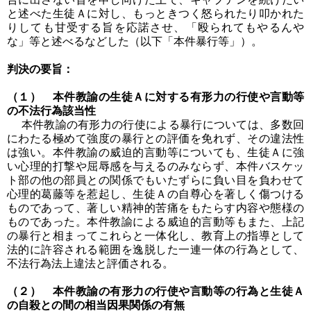
と述べた生徒Ａに対し、もっときつく怒られたり叩かれた
りしても甘受する旨を応諾させ、「殴られてもやるんや
な」等と述べるなどした（以下「本件暴行等」）。
判決の要旨：
（１） 本件教諭の生徒Ａに対する有形力の行使や言動等
の不法行為該当性
本件教諭の有形力の行使による暴行については、多数回
にわたる極めて強度の暴行との評価を免れず、その違法性
は強い。本件教諭の威迫的言動等についても、生徒Ａに強
い心理的打撃や屈辱感を与えるのみならず、本件バスケッ
ト部の他の部員との関係でもいたずらに負い目を負わせて
心理的葛藤等を惹起し、生徒Ａの自尊心を著しく傷つける
ものであって、著しい精神的苦痛をもたらす内容や態様の
ものであった。本件教諭による威迫的言動等もまた、上記
の暴行と相まってこれらと一体化し、教育上の指導として
法的に許容される範囲を逸脱した一連一体の行為として、
不法行為法上違法と評価される。
（２） 本件教諭の有形力の行使や言動等の行為と生徒Ａ
の自殺との間の相当因果関係の有無