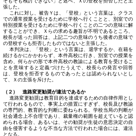
そもそも検討できない」と述べ、Ｘの登校を拒否したと主
張した。
これに対し、被告Ｙは、「登校」という言葉は、クラス
での通常授業を受けるために学校へ行くことと、別室での
特別授業を受けるために学校へ行くことの二つの意味に解
することができ、Ｘらの求める趣旨が不明であるところ、
校長が送った回答は、上記二つの意味のうち後者の意味で
の登校すらも拒否したものではないと主張した。
本判決は、「登校」という言葉は、退学するか、在籍を
続けるかにかかわらず、本件高校に行き、別室での授業を
含め、何らかの形で本件高校の教諭による教育を受けるこ
とを意味すると定義づけたうえで、校長らの発言や回答
は、登校を拒否するものであったとは認められないとし
て、Ｘの主張を斥けた。
（２） 進路変更勧奨が違法であるか
進路変更勧奨は教育目的を達成するための自律作用とし
て行われるもので、事実上の措置にすぎず、校長及び教諭
の専門的、教育的な判断に委ねられる。学校当局の判断が
社会通念上不合理であり、裁量権の範囲を超えていると認
められる場合、あるいは、その勧奨が生徒の意思決定の自
由を侵害するような不当な方法で行われた場合には、違法
となる。