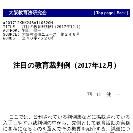
大阪教育法研究会
|
Top page
|
Back
|
◆201712KHK246A1L0620M

TITLE:  注目の教育裁判例（2017年12月）

AUTHOR: 羽山　健一

SOURCE: 大阪教法研ニュース　第２４６号

注目の教育裁判例（2017年12月）
羽 山 健 一
ここでは、公刊されている判例集などに掲載されている
入手しやすい裁判例の中から、先例として教育活動の実務
に参考になるものを選んでその概要を紹介する。詳細につ