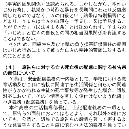
（事実的因果関係）は認められる。しかしながら、本件い
じめ行為は、執拗かつ苛烈な暴行を長期間にわたり反復継
続したものではなく、Ａの自殺という結果は特別損害にと
どまり、Ｙ１らは亡Ａの自殺を「予見し、又は予見するこ
とができた」（民法４１６条）とは認められず、Ｙ１らの
「いじめ」と亡Ａの自殺との間の相当因果関係を肯認する
ことはできない。
そのため、同級生ら及びＹ県の負う損害賠償責任の範囲
はいじめ行為によって被った亡Ａの精神的苦痛に対するも
のにとどまる。
（４） 原告らに対する亡Ａ死亡後の配慮に関する被告県
の責任について
Ｙ県は、安全配慮義務の一内容として、学校における教
育活動及びこれに密接に関連する生活関係と何らかの関連
性がうかがわれる生徒の死亡事故等が発生した場合、遺族
対応において、その心情等を著しく傷付けないよう配慮す
べき義務（配慮義務）を負っている。
本件高校の生活指導部長は、上記配慮義務の一環とし
て、原告らの面前においてはもとより、それ以外の場にお
いても、公然と、遺族でる原告らの感情を著しく害するよ
うな発言等をすることを厳に慎むべき法的義務を負ってい