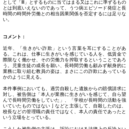
として「Ⅲ」とするものに当てはまる又はこれに準ずるもの
とは到底いえないのであって、うつ病エピソード発症と長
時間の時間外労働との相当因果関係を否定するには足りな
い。
コメント：
近年、「生きがい詐欺」という言葉を耳にすることがあ
る。これは、仕事に生きがいを感じている人を、低賃金で
際限なく働かせ、その労働力を搾取するということであろ
う。児童生徒の成長を願い、長時間労働も顧みず献身的に
業務に取り組む教員の姿は、まさにこの詐欺にあっている
かのように見える。
本件事例においても、過労自殺した遺族からの賠償請求に
対し、被告側は「本人が業務に生きがいを感じて、自ら望
んで長時間労働をしていた」、「学校が長時間の活動を強
いていたものではない亅などと主張して、自殺したのは、
校長などの管理職の責任ではなく、本人の責任であったと
いう立場をとっている。
こうした被告側の主張は、訴訟における法律上の反論とい