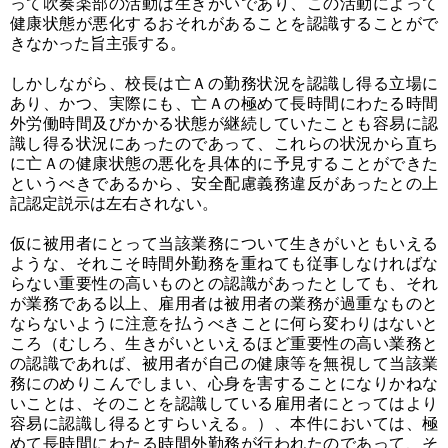
って吹奏楽部の活動は生きがいであり、この活動によって
健康状態が悪化するおそれがあることを認識することがで
きなかった旨主張する。
しかしながら、校長は亡Ａの勤務状況を認識し得る立場に
あり、かつ、実際にも、亡Ａの極めて長時間にわたる時間
外労働時間及びかかる状態が継続していたことも容易に認
識し得る状況にあったのであって、これらの状況から直ち
に亡Ａの健康状態の悪化を具体的に予見することができた
というべきであるから、安全配慮義務違反があったとの上
記認定説示は左右されない。
仮に被用者にとって当該業務について生きがいともいえる
ような、それこそ時間外勤務を重ねても従事しなければな
らない重要性の高いものとの認識があったとしても、それ
が業務である以上、雇用者は被用者の業務が過重なものと
ならないように注意を払うべきことに何ら変わりはないと
ころ（むしろ、生きがいといえるほど重要性の高い業務と
の認識であれば、被用者が自己の健康等を無視して当該業
務にのめりこんでしまい、心身を害することになりかねな
いことは、そのことを認識している雇用者にとってはより
容易に認識し得るとすらいえる。）、本件においては、極
めて長時間にわたる時間外勤務が行われたのであって、そ