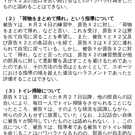
ＹがＸ２父の悪口を言い続けるなどのパワハラ行為をした
ものと認めることはできない。
（２）「荷物をまとめて帰れ」という指導について
被告Ｙは、８月２４日の練習中、原告Ｘ２に対し、「荷物
をまとめて帰れ」などと言い、これを受け、原告Ｘ２は寮
を出て自宅に戻ることを希望し、また、被告ＹとＸ２父及
び原告Ｘ２との各話合いを経て、原告Ｘ２はＸ２父に連れ
られて自宅に戻っている。しかし、被告Ｙが原告Ｘ２に対
して「帰れ」などと言ったのは、原告Ｘ２の練習態度が他
の部員らに対して悪影響を及ぼすことを避けるためであっ
たのであり、その方法の当否はともかくとして、スポーツ
における指導の域を超えた違法なハラスメントであったと
評価することはできない。
（３）トイレ掃除について
原告Ｘ２は、寮に戻った８月２７日以降、他の部員らの話
合いにより、毎日一人でトイレ掃除をさせられることにな
ったところ、被告Ｙは、そのような状況を認識しながら、
何らの介入もせずに放置していた（なお、上記話合い自体
に被告Ｙが関与していたものとは認められない。）。この
点について、被告Ｙは、指導者である被告Ｙがトイレ掃除
を命じることはパワハラとなるものの、部員らが自主的な