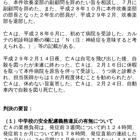
ら、本件吹奏楽部の副顧問を辞めたい旨を相談し、７月に
副顧問を辞めた。また、平成２８年１０月に本件吹奏楽部
の部長となった２年生の部員が、平成２９年２月、吹奏楽
部を退部した。
亡Ａは、平成２８年６月に、初めて病院を受診した。カル
テの初診時診断の欄には「Ｎ（注：神経症を意味すると考
えられる。）」等の記載がある。
平成２９年２月１４日夜、亡Ａは自宅を飛び出した後、自
殺を図ったが未遂に終わった。亡Ａは、２月１６日に休暇
を取って本件病院を原告を伴って受診し、うつ病と診断さ
れ、担当医師からは１か月程度休むことを勧められたが、
亡Ａは、休めない旨返答した。亡Ａは、２月２４日、自動
車内で自殺を図り死亡した。
判決の要旨：
（１）中学校の安全配慮義務違反の有無について
亡Ａの業務負荷は、発症前３週間について約１２４時間、
発症前１か月について約１７８時間、発症直前の連続した
２か月ないし３か月間に１月当り約１３７ないし１３８時