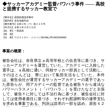
◆サッカーアカデミー監督パワハラ事件 ―― 高校
と提携するサッカー教室で
【事件名】損害賠償請求事件
【裁判所】奈良地裁判決
【事件番号】令和２年（ワ）第２４９号
【年月日】令和５年５月２６日
【結 果】一部認容
【経 過】
【出 典】ウエストロー・ジャパン2023WLJPCA05266003
事案の概要：
被告会社は、奈良県立ａ高等学校との合意等に基づき、サ
ッカーアカデミーを運営していた。アカデミーに入校した
選手は、ａ高校に通い、同校サッカー部員として活動し、
そのほとんどは、寮において集団生活をしていた。本件
は、被告会社が運営するサッカーアカデミーの選手であっ
た原告らが、同アカデミーの監督である被告Ｙから違法な
パワーハラスメント（「パワハラ」）を受けたなどと主張
して、被告Ｙに対しては不法行為に基づき、被告会社に対
しては使用者責任に基づき、それぞれ慰謝料等の連帯支払
を求める事案である。判決は請求の一部を認め、原告Ｘ２