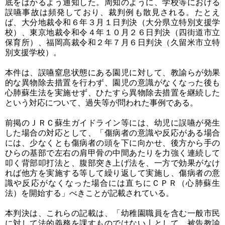
底をはかるよう通知した。周知のように、学校等における
誤嚥事故は頻発しており、裁判例も散見される。たとえ
ば、大分地裁令和６年３月１日判決（大分県立特別支援学
校）、東京地裁令和令４年１０月２６日判決（四街道市立
保育所）、福岡高裁令和２年７月６日判決（久留米市立特
別支援学校）。
本件は、誤嚥窒息状態にある園児に対して、教諭らが効果
的な異物除去措置を行わず、園児の意識がなくなった後も
心肺蘇生法を実施せず、ひたすら異物除去措置を継続した
という対応について、過失等が問われた事例である。
前掲のＪＲＣ蘇生ガイドライン等には、幼児に誤嚥が発生
した場合の対応として、「傷病者の意識や反応がある場合
には、少なくとも傷病者の頭を下に向かせ、後方から手の
ひらの基部で左右の肩甲骨の中間あたりを力強く連続して
叩く背部叩打法と、腹部突き上げ法を、一方で効果がなけ
れば他方を実施する等して繰り返して実施し、傷病者の意
識や反応がなくなった場合には直ちにＣＰＲ（心肺蘇生
法）を開始する」べきことが記載されている。
本判決は、これらの記載は、「幼稚園職員を含む一般市民
に対して法的義務を課すものではない亅として、被告教諭