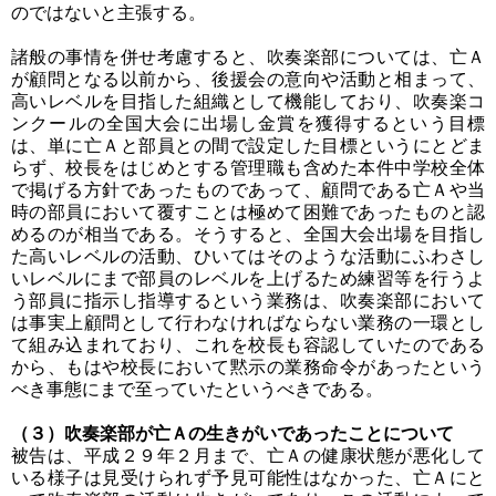
のではないと主張する。
諸般の事情を併せ考慮すると、吹奏楽部については、亡Ａ
が顧問となる以前から、後援会の意向や活動と相まって、
高いレベルを目指した組織として機能しており、吹奏楽コ
ンクールの全国大会に出場し金賞を獲得するという目標
は、単に亡Ａと部員との間で設定した目標というにとどま
らず、校長をはじめとする管理職も含めた本件中学校全体
で掲げる方針であったものであって、顧問である亡Ａや当
時の部員において覆すことは極めて困難であったものと認
めるのが相当である。そうすると、全国大会出場を目指し
た高いレベルの活動、ひいてはそのような活動にふわさし
いレベルにまで部員のレベルを上げるため練習等を行うよ
う部員に指示し指導するという業務は、吹奏楽部において
は事実上顧問として行わなければならない業務の一環とし
て組み込まれており、これを校長も容認していたのである
から、もはや校長において黙示の業務命令があったという
べき事態にまで至っていたというべきである。
（３）吹奏楽部が亡Ａの生きがいであったことについて
被告は、平成２９年２月まで、亡Ａの健康状態が悪化して
いる様子は見受けられず予見可能性はなかった、亡Ａにと