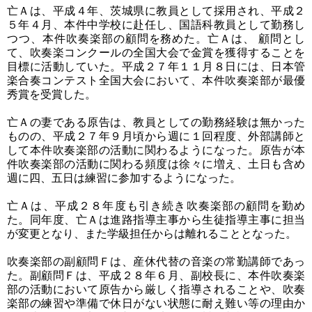
亡Ａは、平成４年、茨城県に教員として採用され、平成２
５年４月、本件中学校に赴任し、国語科教員として勤務し
つつ、本件吹奏楽部の顧問を務めた。亡Ａは、 顧問とし
て、吹奏楽コンクールの全国大会で金賞を獲得することを
目標に活動していた。平成２７年１１月８日には、日本管
楽合奏コンテスト全国大会において、本件吹奏楽部が最優
秀賞を受賞した。
亡Ａの妻である原告は、教員としての勤務経験は無かった
ものの、平成２７年９月頃から週に１回程度、外部講師と
して本件吹奏楽部の活動に関わるようになった。原告が本
件吹奏楽部の活動に関わる頻度は徐々に増え、土日も含め
週に四、五日は練習に参加するようになった。
亡Ａは、平成２８年度も引き続き吹奏楽部の顧問を勤め
た。同年度、亡Ａは進路指導主事から生徒指導主事に担当
が変更となり、また学級担任からは離れることとなった。
吹奏楽部の副顧問Ｆは、産休代替の音楽の常勤講師であっ
た。副顧問Ｆは、平成２８年６月、副校長に、本件吹奏楽
部の活動において原告から厳しく指導されることや、吹奏
楽部の練習や準備で休日がない状態に耐え難い等の理由か