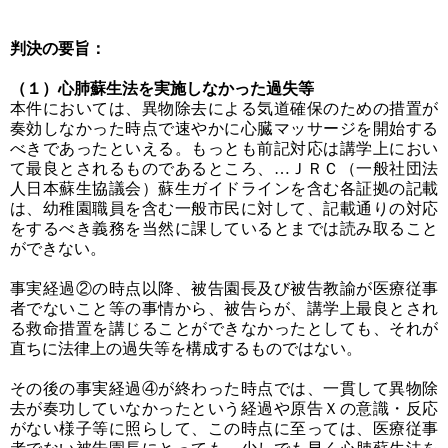
判決の要旨：
（１）心肺蘇生法を実施しなかった過失等
本件においては、異物除去による気道確保のための措置が
奏効しなかった時点で速やかに心臓マッサージを開始する
べきであったといえる。もっとも前記対応は講学上におい
て最良とされるものであるところ、…ＪＲＣ（一般社団法
人日本蘇生協議会）蘇生ガイドラインを含む各証拠の記載
は、幼稚園職員を含む一般市民に対して、記載通りの対応
をするべき義務を当然に課しているとまでは読み取ること
ができない。
事実経過②の時点以降、被告園長及び被告教諭が医療従事
者でないこと等の事情から、被告らが、講学上最良とされ
る救命措置を講じることができなかったとしても、それが
直ちに法律上の過失等を構成するものではない。
その後の事実経過④が終わった時点では、一貫して異物除
去が奏功していなかったという経過や原告Ｘの意識・反応
がない様子等に照らして、この時点に至っては、医療従事