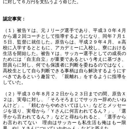
に対して６万円を支払うよう命じた。
認定事実：
（１）被告Ｙは、元Ｊリーグ選手であり、平成３０年４月
から週２回コーチとして指導するようになり、同年７月１
５日、監督に就任した。原告らは、平成２９年４月、ａ高
校に入学するとともに、アカデミーに入校し、寮における
生活を開始した。被告Ｙは、サッカー選手としての成長の
ためには「自主自立」が重要であるという考えに基づき、
部員らに対し、何でも保護者に判断を委ねるのではなく、
高校生として自ら判断できる事柄は自ら解決するようにす
べきであるという趣旨で、「親離れ」をするように指導を
していた。
（２）平成３０年８月２２日から２３日までの間、原告Ｘ
２は、実母に対し、「そろそろまじでサッカー辞めたいね
んけど」、「頼むからやめさいてほしい」などとメッセー
ジを送り、実母から「Ｙさんに何言われてるん？」、「選
手から言われてるん？」などと尋ねられると、「選手から
わ言われてない 理由はサッカーも私生活も俺はもー限
界 やしＹさんについていかれへん」などと答えた。