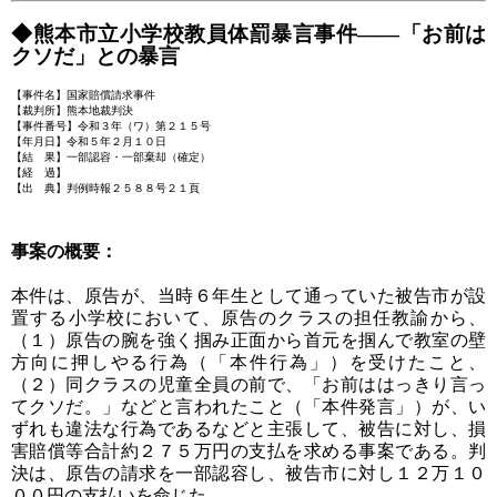
◆熊本市立小学校教員体罰暴言事件――「お前は
クソだ」との暴言
【事件名】国家賠償請求事件
【裁判所】熊本地裁判決
【事件番号】令和３年（ワ）第２１５号
【年月日】令和５年２月１０日
【結 果】一部認容・一部棄却（確定）
【経 過】
【出 典】判例時報２５８８号２１頁
事案の概要：
本件は、原告が、当時６年生として通っていた被告市が設
置する小学校において、原告のクラスの担任教諭から、
（１）原告の腕を強く掴み正面から首元を掴んで教室の壁
方向に押しやる行為（「本件行為」）を受けたこと、
（２）同クラスの児童全員の前で、「お前ははっきり言っ
てクソだ。」などと言われたこと（「本件発言」）が、い
ずれも違法な行為であるなどと主張して、被告に対し、損
害賠償等合計約２７５万円の支払を求める事案である。判
決は、原告の請求を一部認容し、被告市に対し１２万１０
００円の支払いを命じた。