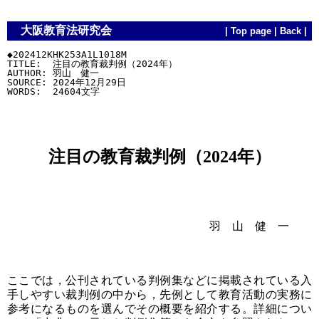
大阪教育法研究会
|
Top page
|
Back
|
◆202412KHK253A1L1018M

TITLE:  注目の教育裁判例（2024年）

AUTHOR: 羽山　健一

SOURCE: 2024年12月29日

注目の教育裁判例（2024年）
羽 山 健 一
ここでは，公刊されている判例集などに掲載されている入
手しやすい裁判例の中から，先例として教育活動の実務に
参考になるものを選んでその概要を紹介する。詳細につい