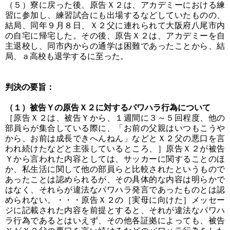
（５）寮に戻った後、原告Ｘ２は、アカデミーにおける練
習に参加し、練習試合にも出場するなどしていたものの、
結局、同年９月８日、Ｘ２父に連れられて大阪府八尾市内
の自宅に帰宅した。その後、原告Ｘ２は、アカデミーを自
主退校し、同市内からの通学は困難であったことから、結
局、ａ高校も退学するに至った。
判決の要旨：
（１）被告Ｙの原告Ｘ２に対するパワハラ行為について
［原告Ｘ２は、被告Ｙから、１週間に３～５回程度、他の
部員らが集合している際に、「お前の父親はいつもこうや
から、お前は成長できへんねん」などとＸ２父の悪口を言
われ続けたなどと主張しているところ、］原告Ｘ２が被告
Ｙから言われた内容としては、サッカーに関することのほ
か、私生活に関して他の部員らと比較されたというもので
あったことは認められるが、その具体的な内容は明らかで
はなく、それらが違法なパワハラ発言であったものとは認
められない。・・・原告Ｘ２の［実母に向けた］メッセー
ジに記載された内容を前提とすると、それが違法なパワハ
ラ行為であるとはいえず、その他各証拠によっても、被告