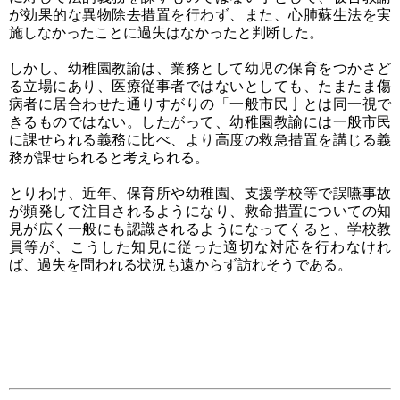
が効果的な異物除去措置を行わず、また、心肺蘇生法を実
施しなかったことに過失はなかったと判断した。
しかし、幼稚園教諭は、業務として幼児の保育をつかさど
る立場にあり、医療従事者ではないとしても、たまたま傷
病者に居合わせた通りすがりの「一般市民亅とは同一視で
きるものではない。したがって、幼稚園教諭には一般市民
に課せられる義務に比べ、より高度の救急措置を講じる義
務が課せられると考えられる。
とりわけ、近年、保育所や幼稚園、支援学校等で誤嚥事故
が頻発して注目されるようになり、救命措置についての知
見が広く一般にも認識されるようになってくると、学校教
員等が、こうした知見に従った適切な対応を行わなけれ
ば、過失を問われる状況も遠からず訪れそうである。