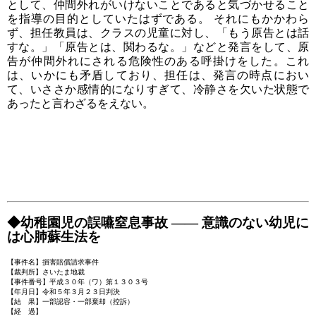
として、仲間外れがいけないことであると気づかせること
を指導の目的としていたはずである。 それにもかかわら
ず、担任教員は、クラスの児童に対し、「もう原告とは話
すな。」「原告とは、関わるな。」などと発言をして、原
告が仲間外れにされる危険性のある呼掛けをした。これ
は、いかにも矛盾しており、担任は、発言の時点におい
て、いささか感情的になりすぎて、冷静さを欠いた状態で
あったと言わざるをえない。
◆幼稚園児の誤嚥窒息事故 ―― 意識のない幼児に
は心肺蘇生法を
【事件名】損害賠償請求事件
【裁判所】さいたま地裁
【事件番号】平成３０年（ワ）第１３０３号
【年月日】令和５年３月２３日判決
【結 果】一部認容・一部棄却（控訴）
【経 過】