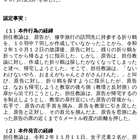
認定事実：
（１）本件行為の経緯
担任教諭は、原告が、修学旅行の訪問先に持参する折り鶴
を、１０羽中７羽しか作成していなかったことから、令和
２年１０月１２日の放課後、原告に対し、残りの折り鶴を
折ってから帰るように指示した。しかし、原告は、担任教
諭に対し、作成した折り鶴は探したがなくなってしまった
と述べ、帰宅しようとした。そこで、担任教諭は、「ない
わけないやろ、おまえがちゃんとさがさんけんた。」と叫
び、原告に対し、折り鶴を探すように指示したが、原告
は、なおも帰宅しようと教室の後ろ側（教壇と反対側）の
扉から出て行こうとした。担任教諭は、原告が帰宅するの
を制止しようとし、教室の扉付近にいた原告の背後から、
右手で、原告の左手首を掴み、原告を教室に引き戻した
上、原告と正対し、その首元を掴んだ上、原告を窓側にあ
った原告の席の近くまで５メートル程度の距離を押した。
（２）本件発言の経緯
担任教諭は、令和２年１１月１１日、女子児童２名が、原