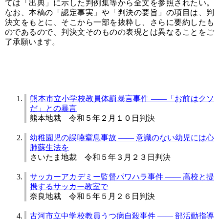
ては「出典」に示した判例集等から全文を参照されたい。
なお、本稿の「認定事実」や「判決の要旨」の項目は、判
決文をもとに、そこから一部を抜粋し、さらに要約したも
のであるので、判決文そのものの表現とは異なることをご
了承願います。
熊本市立小学校教員体罰暴言事件 ――「お前はクソ
だ」との暴言
熊本地裁 令和５年２月１０日判決
幼稚園児の誤嚥窒息事故 ―― 意識のない幼児には心
肺蘇生法を
さいたま地裁 令和５年３月２３日判決
サッカーアカデミー監督パワハラ事件 ―― 高校と提
携するサッカー教室で
奈良地裁 令和５年５月２６日判決
古河市立中学校教員うつ病自殺事件 ―― 部活動指導