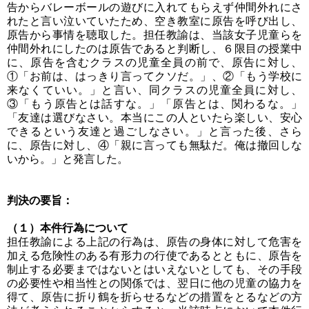
告からバレーボールの遊びに入れてもらえず仲間外れにさ
れたと言い泣いていたため、空き教室に原告を呼び出し、
原告から事情を聴取した。担任教諭は、当該女子児童らを
仲間外れにしたのは原告であると判断し、６限目の授業中
に、原告を含むクラスの児童全員の前で、原告に対し、
①「お前は、はっきり言ってクソだ。」、②「もう学校に
来なくていい。」と言い、同クラスの児童全員に対し、
③「もう原告とは話すな。」「原告とは、関わるな。」
「友達は選びなさい。本当にこの人といたら楽しい、安心
できるという友達と過ごしなさい。」と言った後、さら
に、原告に対し、④「親に言っても無駄だ。俺は撤回しな
いから。」と発言した。
判決の要旨：
（１）本件行為について
担任教諭による上記の行為は、原告の身体に対して危害を
加える危険性のある有形力の行使であるとともに、原告を
制止する必要まではないとはいえないとしても、その手段
の必要性や相当性との関係では、翌日に他の児童の協力を
得て、原告に折り鶴を折らせるなどの措置をとるなどの方