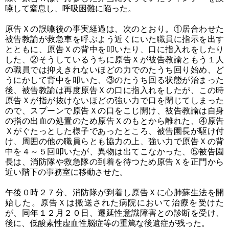
嚥して窒息し、呼吸困難に陥った。
原告Ｘの誤嚥後の事実経過は、次のとおり。①居合わせた
被告教諭が救急車を呼ぶよう近くにいた職員に指示を出す
とともに、原告Ｘの背中を叩いたり、口に指入れをしたり
した、②そうしているうちに原告Ｘが被告教諭ともう１人
の職員では抑えきれないほどの力でのたうち回り始め、ど
うにかして背中を叩いた、③のたうち回る状態が治まった
後、被告教諭は再度原告Ｘの口に指入れをしたが、この時
原告Ｘが指が抜けないほどの強い力で口を閉じてしまった
ので、スプーンで原告Ｘの口をこじ開け、被告教諭は自身
の指の出血の処置のため原告Ｘのもとから離れた、④原告
Ｘがぐたっとした様子であったところ、被告園長が駆け付
け、周囲の他の職員らとも協力の上、強い力で原告Ｘの背
中を４～５回叩いたが、異物は出てこなかった、⑤被告園
長は、消防隊や救急隊の到着を待つため原告Ｘを正門から
近い階下の事務室に移動させた。
午後０時２７分、消防隊が到着し原告Ｘに心肺蘇生法を開
始した。原告Ｘは搬送された病院において治療を受けた
が、同年１２月２０日、遷延性意識障害との診断を受け、
後に、低酸素性虚血性脳症等の重篤な後遺症が残った。