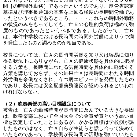
間［の時間外勤務］であったというのであり、厚労省認定
基準及び理事長通知の基準を上回る極度の長時間労働であ
ったというべきであるところ、・・・これらの時間外勤務
の状況のみをもってしても、亡Ｂの心理的負荷は極めて強
度のものであったというべきである。したがって、亡Ｂ
は、本件中学校における長時間の時間外労働によりうつ病
を発症したものと認めるのが相当である。
校長については、亡Ａの長時間労働を知り又は容易に知り
得る状況下にありながら、亡Ａの健康状態を具体的に把握
する方策も、長時間にわたる労働時間を具体的に軽減する
方策も講じておらず、その結果亡Ａは長時間にわたる時間
外労働を余儀なくされ、うつ病エピソードを発症したもの
であり、校長には安全配慮義務違反が認められるといわな
ければならない。
（２）吹奏楽部の高い目標設定について
被告は、亡Ａの勤務時間が長時間に及んでいる大きな要因
は、吹奏楽部において全国大会での金賞受賞という高い目
標を設定していたことにあるが、かかる目標は学校側が課
したものではなく、亡Ａ自らが生徒らと話し合って決めて
いたものであって、学校側が長時間の活動を強いていたも