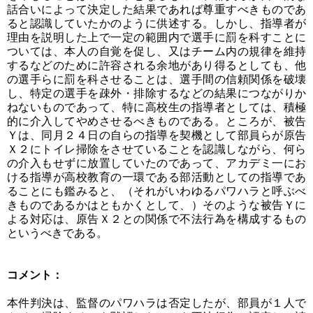
話合いによって決定した結果であれば尊重すべきものであ
ると認識していたかのように供述する。しかし、指導者が
理由を説明した上で一定の範囲内で選手に罰を科すことに
ついては、本人の自覚を促し、又はチーム内の規律を維持
するなどのために許容される余地があり得るとしても、他
の選手らに罰を科させることは、選手間の信頼関係を破壊
し、特定の選手を疎外・排除するなどの結果につながりか
ねないものであって、特に高校生の指導者としては、積極
的に介入してやめさせるべきものである。ところが、被告
Ｙは、同月２４日の自らの指導を契機として部員らが原告
Ｘ２にトイレ掃除をさせていることを認識しながら、何ら
の介入もせずに放置していたのであって、アカデミ一にお
ける指導が高校教育の一環である部活動としての指導であ
ることにも鑑みると、（それがいわゆるパワハラと呼ぶべ
きものであるかはともかくとして、）そのような被告Ｙに
よる対応は、原告Ｘ２との関係で不法行為を構成するもの
というべきである。
コメント：
本件判決は、監督のパワハラは否定したが、部員が１人で