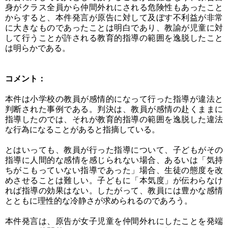
身がクラス全員から仲間外れにされる危険性もあったこと
からすると、本件発言が原告に対して及ぼす不利益が非常
に大きなものであったことは明白であり、教諭が児童に対
して行うことが許される教育的指導の範囲を逸脱したこと
は明らかである。
コメント：
本件は小学校の教員が感情的になって行った指導が違法と
判断された事例である。判決は、教員が感情の赴くままに
指導したのでは、それが教育的指導の範囲を逸脱した違法
な行為になることがあると指摘している。
とはいっても、教員が行った指導について、子どもがその
指導に人間的な感情を感じられない場合、あるいは「気持
ちがこもっていない指導であった」場合、生徒の態度を改
めさせることは難しい。子どもに「本気度」が伝わらなけ
れば指導の効果はない。したがって、教員には豊かな感情
とともに理性的な冷静さが求められるのであろう。
本件発言は、原告が女子児童を仲間外れにしたことを発端