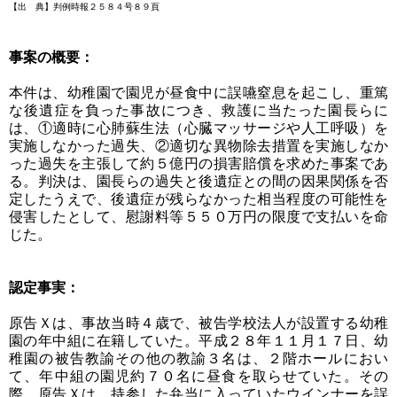
【出 典】判例時報２５８４号８９頁
事案の概要：
本件は、幼稚園で園児が昼食中に誤嚥窒息を起こし、重篤
な後遺症を負った事故につき、救護に当たった園長らに
は、①適時に心肺蘇生法（心臓マッサージや人工呼吸）を
実施しなかった過失、②適切な異物除去措置を実施しなか
った過失を主張して約５億円の損害賠償を求めた事案であ
る。判決は、園長らの過失と後遺症との間の因果関係を否
定したうえで、後遺症が残らなかった相当程度の可能性を
侵害したとして、慰謝料等５５０万円の限度で支払いを命
じた。
認定事実：
原告Ｘは、事故当時４歳で、被告学校法人が設置する幼稚
園の年中組に在籍していた。平成２８年１１月１７日、幼
稚園の被告教諭その他の教諭３名は、２階ホールにおい
て、年中組の園児約７０名に昼食を取らせていた。その
際、原告Ｘは、持参した弁当に入っていたウインナーを誤