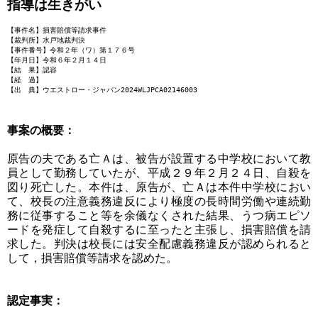
指導は生きがい
【事件名】損害賠償等請求事件
【裁判所】水戸地裁判決
【事件番号】令和２年（ワ）第１７６号
【年月日】令和６年２月１４日
【結 果】認容
【経 過】
【出 典】ウエストロー・ジャパン2024WLJPCA02146003
事案の概要：
原告の夫である亡Ａは、被告が設置する中学校において教
員として勤務していたが、平成２９年２月２４日、自殺を
図り死亡した。本件は、原告が、亡Ａは本件中学校におい
て、校長の注意義務違反により極度の長時間労働や連続勤
務に従事すること等を余儀なくされた結果、うつ病エピソ
ードを発症して自殺するに至ったと主張し、損害賠償を請
求した。判決は校長には安全配慮義務違反が認められると
して，損害賠償等請求を認めた。
認定事実：