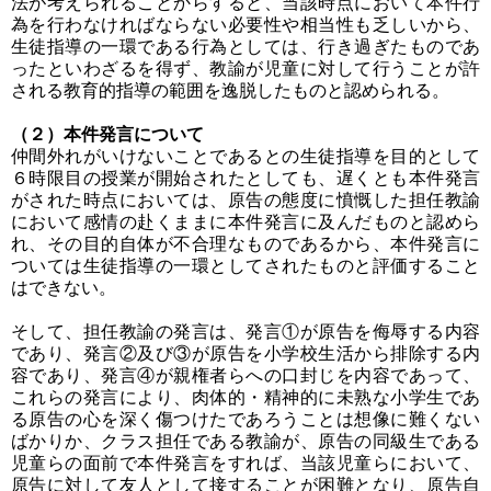
法が考えられることからすると、当該時点において本件行
為を行わなければならない必要性や相当性も乏しいから、
生徒指導の一環である行為としては、行き過ぎたものであ
ったといわざるを得ず、教諭が児童に対して行うことが許
される教育的指導の範囲を逸脱したものと認められる。
（２）本件発言について
仲間外れがいけないことであるとの生徒指導を目的として
６時限目の授業が開始されたとしても、遅くとも本件発言
がされた時点においては、原告の態度に憤慨した担任教諭
において感情の赴くままに本件発言に及んだものと認めら
れ、その目的自体が不合理なものであるから、本件発言に
ついては生徒指導の一環としてされたものと評価すること
はできない。
そして、担任教諭の発言は、発言①が原告を侮辱する内容
であり、発言②及び③が原告を小学校生活から排除する内
容であり、発言④が親権者らへの口封じを内容であって、
これらの発言により、肉体的・精神的に未熟な小学生であ
る原告の心を深く傷つけたであろうことは想像に難くない
ばかりか、クラス担任である教諭が、原告の同級生である
児童らの面前で本件発言をすれば、当該児童らにおいて、
原告に対して友人として接することが困難となり、原告自