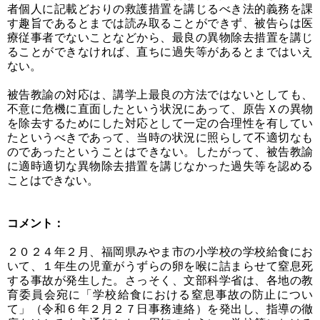
者個人に記載どおりの救護措置を講じるべき法的義務を課
す趣旨であるとまでは読み取ることができず、被告らは医
療従事者でないことなどから、最良の異物除去措置を講じ
ることができなければ、直ちに過失等があるとまではいえ
ない。
被告教諭の対応は、講学上最良の方法ではないとしても、
不意に危機に直面したという状況にあって、原告Ｘの異物
を除去するためにした対応として一定の合理性を有してい
たというべきであって、当時の状況に照らして不適切なも
のであったということはできない。したがって、被告教諭
に適時適切な異物除去措置を講じなかった過失等を認める
ことはできない。
コメント：
２０２４年２月、福岡県みやま市の小学校の学校給食にお
いて、１年生の児童がうずらの卵を喉に詰まらせて窒息死
する事故が発生した。さっそく、文部科学省は、各地の教
育委員会宛に「学校給食における窒息事故の防止につい
て」（令和６年２月２７日事務連絡）を発出し、指導の徹