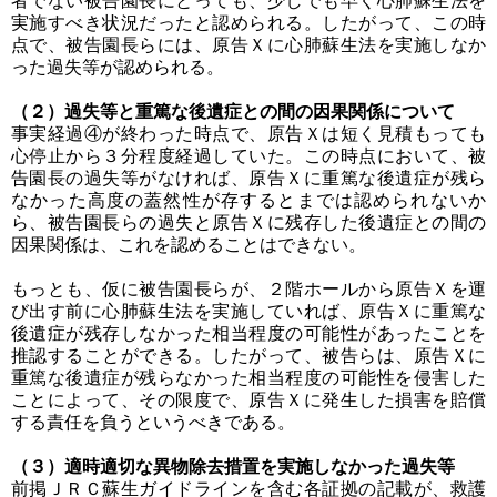
者でない被告園長にとっても、少しでも早く心肺蘇生法を
実施すべき状況だったと認められる。したがって、この時
点で、被告園長らには、原告Ｘに心肺蘇生法を実施しなか
った過失等が認められる。
（２）過失等と重篤な後遺症との間の因果関係について
事実経過④が終わった時点で、原告Ｘは短く見積もっても
心停止から３分程度経過していた。この時点において、被
告園長の過失等がなければ、原告Ｘに重篤な後遺症が残ら
なかった高度の蓋然性が存するとまでは認められないか
ら、被告園長らの過失と原告Ｘに残存した後遺症との間の
因果関係は、これを認めることはできない。
もっとも、仮に被告園長らが、２階ホールから原告Ｘを運
び出す前に心肺蘇生法を実施していれば、原告Ｘに重篤な
後遺症が残存しなかった相当程度の可能性があったことを
推認することができる。したがって、被告らは、原告Ｘに
重篤な後遺症が残らなかった相当程度の可能性を侵害した
ことによって、その限度で、原告Ｘに発生した損害を賠償
する責任を負うというべきである。
（３）適時適切な異物除去措置を実施しなかった過失等
前掲ＪＲＣ蘇生ガイドラインを含む各証拠の記載が、救護