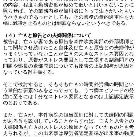
の内容、程度も勤務密度が極めて低いとはいえないことに
照らせば、その業務内容が被用者にとって生きがいともい
うべきものであったとしても、その業務の量的過重性を大
幅に減殺させるものとは到底ならないというべきである。
（４）亡Ａと原告との夫婦関係について
被告は、亡Ａが妻である原告を本件吹奏楽部の外部講師と
して関与させ続けたこと自体及び亡Ａと原告との夫婦仲が
うまくいっていないことが亡Ａの大きなストレス要因とな
っており、原告がストレス要因として主張する副顧問Ｆの
問題や部長の退部問題についても原告の上記関与が原因と
なっている旨主張する。
そこで検討すると、そもそも亡Ａの時間外労働の時間とい
う量的な要素のみをとってみても、うつ病エピソードの発
症に至るには十分なストレス要因となるのは上記認定説示
のとおりである。
また、亡Ａが、本件病院の担当医師に対して夫婦間の問題
がある旨を説明していることからすれば、亡Ａと原告との
夫婦関係も亡Ａのストレスの原因となっていたものとも考
えられるが、この出来事は厚労省認定基準が出来事の強度