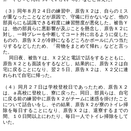
（３）同年８月２４日の練習中、原告Ｘ２は、自らのミス
が重なったことなどが原因で、守備に行かないなど、他の
部員らにも認識できる程度に練習態度が悪化した。被告Ｙ
は、他の部員らに悪影響が及ぶことを懸念し、原告Ｘ２に
対し、一時プレーを中断してコート外に出るように促した
ものの、原告Ｘ２が冷静になるどころかボールに八つ当た
りするなどしたため、「荷物をまとめて帰れ」などと言っ
た。
同日夜、被告Ｙは、Ｘ２父と電話で話をするとともに、
原告Ｘ２とも面談をするなどし、結果的に、原告Ｘ２は自
宅に戻ることになり、翌２５日、原告Ｘ２は、Ｘ２父に連
れられて自宅に帰った。
（４）同月２７日は学校登校日であったため、原告Ｘ２
は、ａ高校に登校し、寮に戻った。同日、部員らは、自宅
に戻る前の練習中に原告Ｘ２がチームに迷惑を掛けたこと
について話合いをし、その結果、原告Ｘ２が寮のトイレ掃
除を毎日することになり、原告Ｘ２は、退寮するまでの
間、１０日間以上にわたり、毎日一人でトイレ掃除をして
いた。