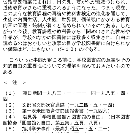
習指導要領案によれば、日の丸、君が代が義務づけられ、
道徳教育がさらに重視されるようになった。つまり現在、
このような教育課程の再編や教科書検定の強化を通して、
生徒の内面生活、人生観、世界観、価値観にかかわる教育
内容の管理・統制が着々と進められているのである。した
がって今後、教育課程や教科書から「閉め出された教材や
作品が、学校のなかの図書館には数多く収集され、自由に
読めるのはおかしいと攻撃の目が学校図書館に向けられな
い保障はどこにもない」（注１２）のである。
こういった事態が起こる前に、学校図書館の意義やその
知的自由の重要性についての理解を深めておきたいもので
ある。
＜ 注 ＞
（１） 朝日新聞一九八三・一・一一、同一九八五・四・
四
（２） 文部省文部次官通牒（一九二四・五・一四）
（３） 第一次米国教育使節団報告書（一九四六）
（４） 塩見昇「学校図書館と図書館の自由」（日本図書
館協会『図書館と自由、第五集』五頁、八頁）
（５） 旭川学テ事件（最高判昭五一・五・二一）