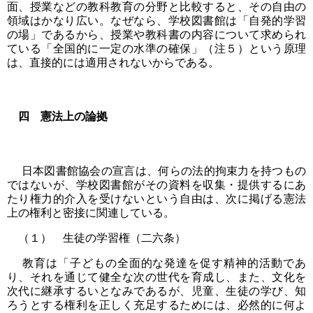
面、授業などの教科教育の分野と比較すると、その自由の
領域はかなり広い。なぜなら、学校図書館は「自発的学習
の場」であるから、授業や教科書の内容について求められ
ている「全国的に一定の水準の確保」（注５）という原理
は、直接的には適用されないからである。
四 憲法上の論拠
日本図書館協会の宣言は、何らの法的拘束力を持つもの
ではないが、学校図書館がその資料を収集・提供するにあ
たり権力的介入を受けないという自由は、次に掲げる憲法
上の権利と密接に関連している。
（１） 生徒の学習権（二六条）
教育は「子どもの全面的な発達を促す精神的活動であ
り、それを通じて健全な次の世代を育成し、また、文化を
次代に継承するいとなみであるが、児童、生徒の学び、知
ろうとする権利を正しく充足するためには、必然的に何よ