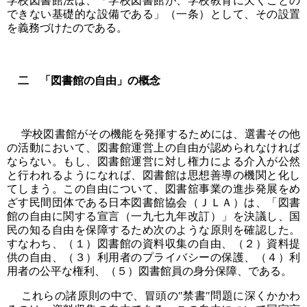
学校図書館法は、「学校図書館が、学校教育に欠くことの
できない基礎的な設備である」（一条）として、その設置
を義務づけたのである。
二 「図書館の自由」の概念
学校図書館がその機能を発揮するためには、選書その他
の活動において、図書館運営上の自由が認められなければ
ならない。もし、図書館運営に対し権力による介入が公然
と行われるようになれば、図書館は思想善導の機関と化し
てしまう。この自由について、図書舘事業の進歩発展をめ
ざす民間団体である日本図書館協会（ＪＬＡ）は、「図書
館の自由に関する宣言（一九七九年改訂）」を決議し、国
民の知る自由を保障するため次のような原則を確認した。
すなわち、（１）図書館の資料収集の自由、（２）資料提
供の自由、（３）利用者のプライバシーの保護、（４）利
用者の公平な権利、（５）図書館員の身分保障、である。
これらの諸原則の中で、冒頭の″禁書″問題に深くかかわ