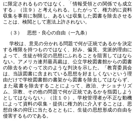
に限定されるものではなく、「情報受領との関係でも成立
する」（注９）と考えられる。したがって、権力的に資料
収集を事前に制限し、あるいは収集した図書を除去させる
ことは、検閲として憲法上許されない。
（３） 思想・良心の自由（一九条）
学校は、意見の分かれる問題で何が正統であるかを決定
する権限を持つものではなく、好み、偏見、党派的理由に
よって、生徒が特定の思想にふれることを阻害してはなら
ない。アメリカ連邦最高裁は、公立学校図書館からの図書
の除去をめぐって次のような判決を示した。「教育委員会
は、当該図書に含まれている思想を好ましくないという理
由だけで学校図書館の書架から図書を除去してはならず、
また蔵書を除去することによって、政治、ナショナリズ
ム、宗教、その他の問題で何が正統であるかを指図しよう
としてはならない」（注１０）。学校管理者が不正な動機
によって資料の収集・提供に権力的に介入することは、思
想自体の抑圧に当たるとともに、生徒の思想形成の自由を
侵害するものである。