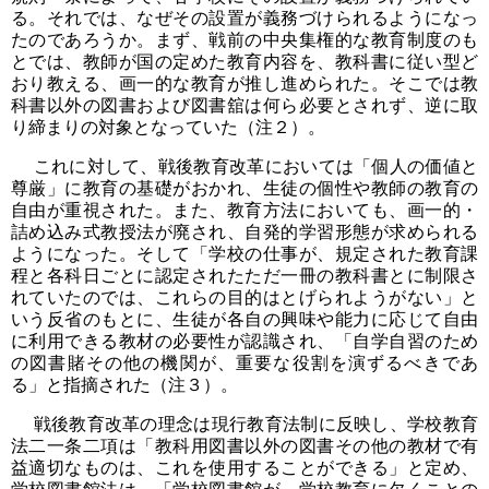
る。それでは、なぜその設置が義務づけられるようになっ
たのであろうか。まず、戦前の中央集権的な教育制度のも
とでは、教師が国の定めた教育内容を、教科書に従い型ど
おり教える、画一的な教育が推し進められた。そこでは教
科書以外の図書および図書舘は何ら必要とされず、逆に取
り締まりの対象となっていた（注２）。
これに対して、戦後教育改革においては「個人の価値と
尊厳」に教育の基礎がおかれ、生徒の個性や教師の教育の
自由が重視された。また、教育方法においても、画一的・
詰め込み式教授法が廃され、自発的学習形態が求められる
ようになった。そして「学校の仕事が、規定された教育課
程と各科日ごとに認定されたただ一冊の教科書とに制限さ
れていたのでは、これらの目的はとげられようがない」と
いう反省のもとに、生徒が各自の興味や能力に応じて自由
に利用できる教材の必要性が認識され、「自学自習のため
の図書賭その他の機関が、重要な役割を演ずるべきであ
る」と指摘された（注３）。
戦後教育改革の理念は現行教育法制に反映し、学校教育
法二一条二項は「教科用図書以外の図書その他の教材で有
益適切なものは、これを使用することができる」と定め、