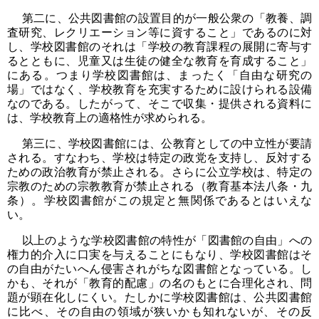
第二に、公共図書館の設置目的が一般公衆の「教養、調
査研究、レクリエーション等に資すること」であるのに対
し、学校図書館のそれは「学校の教育課程の展開に寄与す
るとともに、児童又は生徒の健全な教育を育成すること」
にある。つまり学校図書館は、まったく「自由な研究の
場」ではなく、学校教育を充実するために設けられる設備
なのである。したがって、そこで収集・提供される資料に
は、学校教育上の適格性が求められる。
第三に、学校図書館には、公教育としての中立性が要請
される。すなわち、学校は特定の政党を支持し、反対する
ための政治教育が禁止される。さらに公立学校は、特定の
宗教のための宗教教育が禁止される（教育基本法八条・九
条）。学校図書館がこの規定と無関係であるとはいえな
い。
以上のような学校図書館の特性が「図書館の自由」への
権力的介入に口実を与えることにもなり、学校図書館はそ
の自由がたいへん侵害されがちな図書館となっている。し
かも、それが「教育的配慮」の名のもとに合理化され、問
題が顕在化しにくい。たしかに学校図書館は、公共図書館
に比べ、その自由の領域が狭いかも知れないが、その反