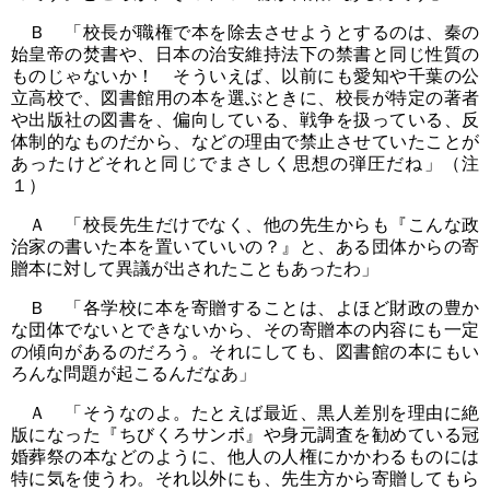
Ｂ 「校長が職権で本を除去させようとするのは、秦の
始皇帝の焚書や、日本の治安維持法下の禁書と同じ性質の
ものじゃないか！ そういえば、以前にも愛知や千葉の公
立高校で、図書館用の本を選ぶときに、校長が特定の著者
や出版社の図書を、偏向している、戦争を扱っている、反
体制的なものだから、などの理由で禁止させていたことが
あったけどそれと同じでまさしく思想の弾圧だね」（注
１）
Ａ 「校長先生だけでなく、他の先生からも『こんな政
治家の書いた本を置いていいの？』と、ある団体からの寄
贈本に対して異議が出されたこともあったわ」
Ｂ 「各学校に本を寄贈することは、よほど財政の豊か
な団体でないとできないから、その寄贈本の内容にも一定
の傾向があるのだろう。それにしても、図書館の本にもい
ろんな問題が起こるんだなあ」
Ａ 「そうなのよ。たとえば最近、黒人差別を理由に絶
版になった『ちびくろサンボ』や身元調査を勧めている冠
婚葬祭の本などのように、他人の人権にかかわるものには
特に気を使うわ。それ以外にも、先生方から寄贈してもら