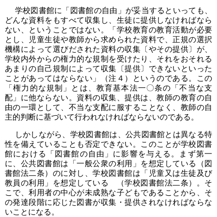
学校図書館に「図書館の自由」が妥当するといっても、
どんな資料をもすべて収集し、生徒に提供しなければなら
ない、ということではない。「学校教育の教育活動が必要
とし、児童生徒や教師から求められた資料で、正規の選択
機構によって選びだされた資料の収集〔やその提供〕が、
学校内外からの権力的な規制を受けたり、それをおそれる
あまりの自己規制によって収集〔提供〕できないといった
ことがあってはならない」（注４）というのである。この
「権力的な規制」とは、教育基本法一〇条の「不当な支
配」に他ならない。資料の収集、提供は、教師の教育の自
由の一環として、不当な支配に服することなく、教師の自
主的判断に基づいて行われなければならないのである。
しかしながら、学校図書館は、公共図書館とは異なる特
性を備えていることも否定できない。このことが学校図書
館における「図書館の自由」に影響を与える。まず第一
に、公共図書館は「一般公衆の利用」を想定している（図
書館法二条）のに対し、学校図書館は「児童又は生徒及び
教員の利用」を想定している （学校図書館法二条）。そ
こで、利用者の中心が未成熟な子どもであることから、そ
の発達段階に応じた図書が収集・提供されなければならな
いことになる。