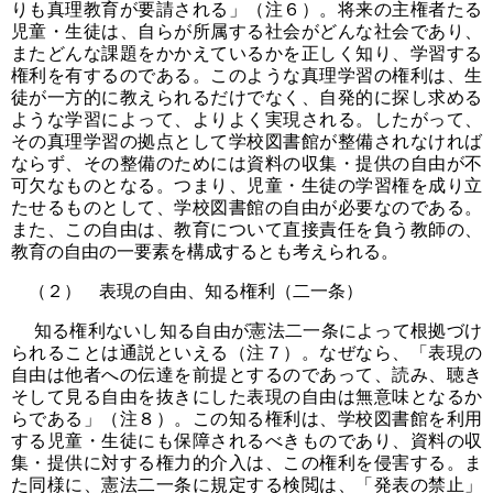
りも真理教育が要請される」（注６）。将来の主権者たる
児童・生徒は、自らが所属する社会がどんな社会であり、
またどんな課題をかかえているかを正しく知り、学習する
権利を有するのである。このような真理学習の権利は、生
徒が一方的に教えられるだけでなく、自発的に探し求める
ような学習によって、よりよく実現される。したがって、
その真理学習の拠点として学校図書館が整備されなければ
ならず、その整備のためには資料の収集・提供の自由が不
可欠なものとなる。つまり、児童・生徒の学習権を成り立
たせるものとして、学校図書館の自由が必要なのである。
また、この自由は、教育について直接責任を負う教師の、
教育の自由の一要素を構成するとも考えられる。
（２） 表現の自由、知る権利（二一条）
知る権利ないし知る自由が憲法二一条によって根拠づけ
られることは通説といえる（注７）。なぜなら、「表現の
自由は他者への伝達を前提とするのであって、読み、聴き
そして見る自由を抜きにした表現の自由は無意味となるか
らである」（注８）。この知る権利は、学校図書館を利用
する児童・生徒にも保障されるべきものであり、資料の収
集・提供に対する権力的介入は、この権利を侵害する。ま
た同様に、憲法二一条に規定する検閲は、「発表の禁止」