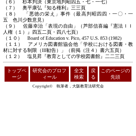
（６） 杉本判決（東京地判昭四五・七・一七）
（７） 奥平康弘『知る権利』三三頁
（８） 「悪徳の栄え」事件（最高判昭四四・一〇・一
五 色川少数意見）
（９） 佐藤幸治「表現の自由」（芦部信喜編『憲法ＩＩ
人権（１）』四五二頁・四八七頁）
（１０） Board of Education v. Pico, 457 U.S. 853 (1982)
（１１） アメリカ図書館協会他「学校における図書・教
材に対する制限（III勧告）」（前掲（注４）書六五頁）
（１２） 塩見昇『教育としての学校図書館』二二三頁
トップペ
研究会のプロフ
全文
戻
このページの
ージ
ィール
検索
る
先頭
Copyright© 執筆者，大阪教育法研究会