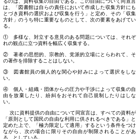
るのは、資料収集の自由である。この自由について同宣言
は、「図書館は自らの責任において作成した収集方針にも
とづき資料の選択および収集を行う」と定め、その「収集
方針」のうち特に重要なものとして、次の要素をあげてい
る。
① 多様な、対立する意見のある問題については、それぞ
れの観点に立つ資料を幅広く収集する。
② 著者の思想的、宗教的、党派的立場にとらわれて、そ
の著作を排除することはしない。
③ 図書館員の個人的な関心や好みによって選択をしな
い。
④ 個人・組織・団体からの圧力や干渉によって収集の自
由を放棄したり、紛糾をおそれて自己規制したりはしな
い。
次に資料提供の自由について同宣言は、すべての資料が
「原則として国民の自由な利用に供されるべきである」と
定めた上で、「極力限定して適用」するという条件をつけ
ながら、次の場合に限りその自由が制限されることがあ
る、としている。