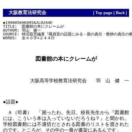
大阪教育法研究会
|
Top page
|
Back
|
◆199005KHK095A2L0244E

TITLE:  図書館の本にクレームが

AUTHOR: 羽山　健一

SOURCE: 柿沼昌芳編著『職員室の話題にみる－親の責任・教師の責任の
図書館の本にクレームが
大阪高等学校教育法研究会 羽 山 健 一
●話題●
Ａ（司書） 「困ったわ。先日、校長先生から『図書館
には、こういう本は入っていないだろうね？』と聞かれ、
学校図書館には不適切だとされる図書のリストを渡された
のです。ところが、その中の一冊が書架にあるんです」