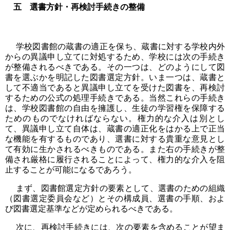
五 選書方針・再検討手続きの整備
学校図書館の蔵書の適正を保ち、蔵書に対する学校内外
からの異議申し立てに対処するため、学校には次の手続き
が整備されるべきである。その一つは、どのようにして図
書を選ぶかを明記した図書選定方針。いま一つは、蔵書と
して不適当であると異議申し立てを受けた図書を、再検討
するための公式の処理手続きである。当然これらの手続き
は、学校図書館の自由を擁護し、生徒の学習権を保障する
ためのものでなければならない。権力的な介入は別とし
て、異議申し立て自体は、蔵書の適正化をはかる上で正当
な機能を有するものであり、選書に対する貴重な意見とし
て有効に生かされるべきものである。また右の手続きが整
備され厳格に履行されることによって、権力的な介入を阻
止することが可能になるであろう。
まず、図書館選定方針の要素として、選書のための組織
（図書選定委員会など）とその構成員、選書の手順、およ
び図書選定基準などが定められるべきである。
次に、再検討手続きには、次の要素を含めることが望ま