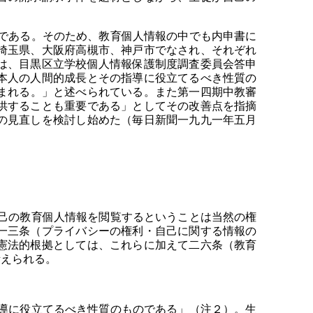
である。そのため、教育個人情報の中でも内申書に
埼玉県、大阪府高槻市、神戸市でなされ、それぞれ
は、目黒区立学校個人情報保護制度調査委員会答申
本人の人間的成長とその指導に役立てるべき性質の
望まれる。」と述べられている。また第一四期中教審
供することも重要である」としてその改善点を指摘
の見直しを検討し始めた（毎日新聞一九九一年五月
己の教育個人情報を閲覧するということは当然の権
一三条（プライバシーの権利・自己に関する情報の
憲法的根拠としては、これらに加えて二六条（教育
考えられる。
導に役立てるべき性質のものである」（注２）。生