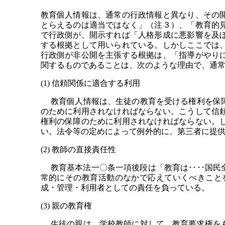
教育個人情報は、通常の行政情報と異なり、その
とらえるのは適当ではなく」（注３）、「教育的
で行政側が、開示すれば「人格形成に悪影響を及
する根拠として用いられている。しかしここでは
行政側が非公開を主張する根拠は、「指導がやり
関するものであることは、次のような理由で、通
(1) 信頼関係に適合する利用
教育個人情報は、生徒の教育を受ける権利を保障
のために利用されなければならない。こうして信
権利の保障のために利用されなければならない。
い。法令等の定めによって例外的に、第三者に提
(2) 教師の直接責任性
教育基本法一〇条一項後段は「教育は････国
常的にその教育活動のなかで応えていくべきこと
成・管理・利用者としての責任を負っている。
(3) 親の教育権
生徒の親は、学校教師に対して、教育要求権をも