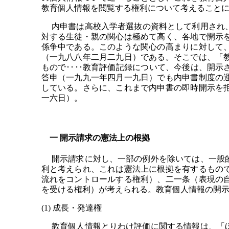
教育個人情報を閲覧する権利について考えること
内申書は高校入学者選抜の資料として利用され、
対する生徒・親の関心は極めて高く、各地で開示
係争中である。このような関心の高まりに対して
（一九八八年二月二九日）である。そこでは、「
もので････教育評価記録について、今後は、開
答申（一九九一年四月一九日）でも内申書制度の
している。さらに、これまで内申書の即時開示を
一六日）。
一 開示請求の憲法上の根拠
開示請求に対し、一部の例外を除いては、一般的
利と考えられ、これは憲法上に根拠を有するもの
流れをコントロールする権利）、二一条（表現の
を受ける権利）が考えられる。教育個人情報の開
(1) 成長・発達権
教育個人情報とりわけ評価に関する情報は、「ほ