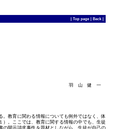
|
Top page
|
Back
|
羽 山 健 一
る。教育に関わる情報についても例外ではなく、体
１）。ここでは、教育に関する情報の中でも、生徒
書の開示請求事件を題材としながら、生徒が自己の