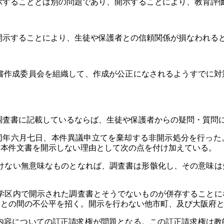
することとは別の問題であり、開示することにより、教育評価
示することにより、生徒や保護者との信頼関係が損なわれる
作成委員会を組織して、作成が公正になされるようすでに対
査書に記載しているならば、生徒や保護者からの疑問・質問
同年六月七日、本件異議申立てを棄却する非開示処分を行った
、本件文書を開示しない理由として次の点を付け加えている。
の置けない無意味なものとなれば、調査書は形骸化し、その意味
同一学区内で開示された調査書とそうでないものが併存すること
徒との間の不公平を招く。開示を行わない他市町、及び大阪府
容についての訂正請求権が問題となる。この訂正請求権は教