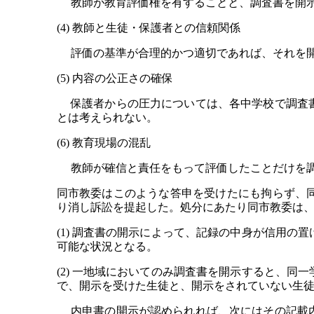
教師が教育評価権を有することと、調査書を開示
(4) 教師と生徒・保護者との信頼関係
評価の基準が合理的かつ適切であれば、それを開
(5) 内容の公正さの確保
保護者からの圧力については、各中学校で調査書
とは考えられない。
(6) 教育現場の混乱
教師が確信と責任をもって評価したことだけを調
同市教委はこのような答申を受けたにも拘らず、
り消し訴訟を提起した。処分にあたり同市教委は
(1) 調査書の開示によって、記録の中身が信用
可能な状況となる。
(2) 一地域においてのみ調査書を開示すると、
で、開示を受けた生徒と、開示をされていない生
内申書の開示が認められれば、次にはその記載内