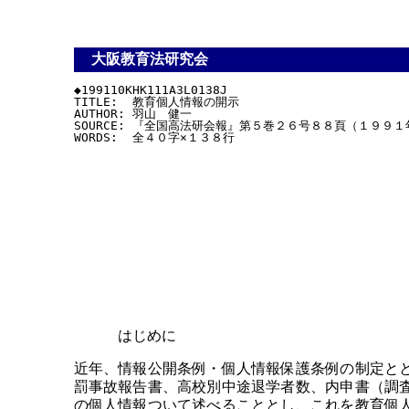
大阪教育法研究会
◆199110KHK111A3L0138J

TITLE:  教育個人情報の開示

AUTHOR: 羽山　健一

SOURCE: 『全国高法研会報』第５巻２６号８８頁（１９９１
はじめに
近年、情報公開条例・個人情報保護条例の制定と
罰事故報告書、高校別中途退学者数、内申書（調
の個人情報ついて述べることとし、これを教育個