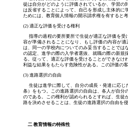
徒は自分がどのように評価されているか、学習の
は反省することによって、自己を形成し主体的に
ためには、教育個人情報の開示請求権を有すると
(2) 適正な評価を受ける権利
指導の過程の要所要所で生徒が適正な評価を受け
容が準備されることになり、もし評価の内容が適
は、同一の学校内についてのみ妥当することでは
の認定、進学の際の入学者選抜、就職の際の新規
る。従って、適正な評価を受けることができなけ
利益な結果をもたらす危険性がある。この評価の
(3) 進路選択の自由
生徒は進学に際して、自分の成長・発達に応じた
条）をもつ。この進路選択の自由は、各人が自分
のである。この権利が認められるとすれば、生徒
路を決めさせることは、生徒の進路選択の自由を
二 教育情報の特殊性