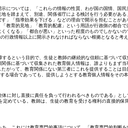
開示については、「これらの情報の性質、わが国の国情、国民
見地を踏まえて、別途、関係省庁による検討を行う必要がある
ぼす」「指導効果を下げる」などの理由で開示を拒むことがあ
、「教育的見地」「教育的配慮」という用語が行政側の都合で
にくくなる」「都合が悪い」といった程度のものでしかないの
常の行政情報以上に開示されなければならない根拠となると考
するという目的で、生徒と教師の継続的な信頼に基づいて収
頼関係に基づいて収集された教育個人情報は、誰よりもまず当
したがって、教育関係にない第三者にこれを提供することは目
供する場合であっても、提供しようとする教育個人情報をその
民全体に対し直接に責任を負って行われるべきものである」とし
を定めている。教師は、生徒の教育を受ける権利の直接的保
ち、これには教育専門的事項について、「教育専門的判断を