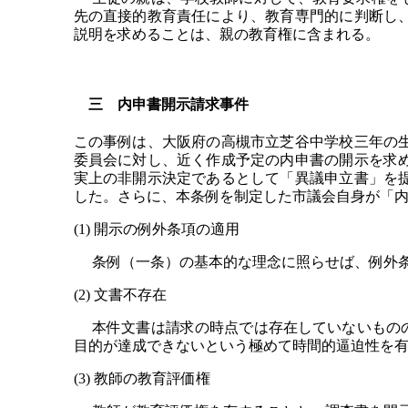
先の直接的教育責任により、教育専門的に判断し
説明を求めることは、親の教育権に含まれる。
三 内申書開示請求事件
この事例は、大阪府の高槻市立芝谷中学校三年の
委員会に対し、近く作成予定の内申書の開示を求
実上の非開示決定であるとして「異議申立書」を
した。さらに、本条例を制定した市議会自身が「
(1) 開示の例外条項の適用
条例（一条）の基本的な理念に照らせば、例外条
(2) 文書不存在
本件文書は請求の時点では存在していないものの
目的が達成できないという極めて時間的逼迫性を
(3) 教師の教育評価権