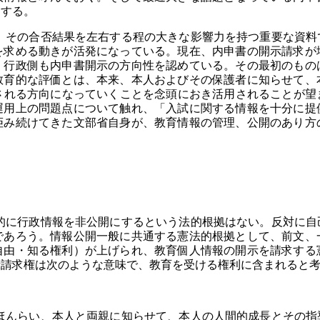
にする。
その合否結果を左右する程の大きな影響力を持つ重要な資料
を求める動きが活発になっている。現在、内申書の開示請求が
、行政側も内申書開示の方向性を認めている。その最初のもの
教育的な評価とは、本来、本人およびその保護者に知らせて、
示される方向になっていくことを念頭におき活用されることが
運用上の問題点について触れ、「入試に関する情報を十分に提
拒み続けてきた文部省自身が、教育情報の管理、公開のあり方
に行政情報を非公開にするという法的根拠はない。反対に自
であろう。情報公開一般に共通する憲法的根拠として、前文、
自由・知る権利）が上げられ、教育個人情報の開示を請求する
示請求権は次のような意味で、教育を受ける権利に含まれると
んらい、本人と両親に知らせて、本人の人間的成長とその指