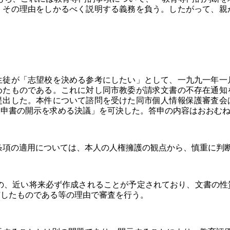
、その理由をしかるべく説明する義務を負う。したがって、親
生徒が「志望校を決める参考にしたい」として、一九九一年一
めたものである。これに対し同市教委が請求文書の不存在通知
提出した。本件について諮問を受けた同市個人情報保護審査会
内申書の開示を求める決議」を可決した。答申の内容はおおむ
項の適用については、本人の人権擁護の観点から、慎重に判
、近い将来必ず作成されることが予定されており、文書の性
有したものである等の理由で審査を行う。