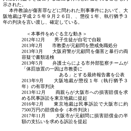
示された。
本件教諭が傷害罪などに問われた刑事事件において、大
阪地裁は平成２５年９月２６日、、懲役１年、執行猶予３
年の判決を言い渡し、確定している。
＜本事件をめぐる主な動き＞
2012年12月 男子生徒が自宅で自殺
2013年2月 市教委が元顧問を懲戒免職処分
2013年3月 大阪府警が元顧問を傷害と暴行の両
容疑で書類送検
2013年5月 弁護士らによる市外部監察チームが
「体罰放置の一因は市教委に
ある」とする最終報告書を公表
2013年9月 大阪地裁が懲役１年（執行猶予３
年）の有罪判決
2013年12月 両親らが大阪市への損害賠償を求
める民事訴訟を東京地裁に提起
2016年2月 東京地裁は民事訴訟で大阪市に約
7500万円の賠償命令（本件判決）
2017年11月 大阪市が元顧問に損害賠償金の半
額の支払いを求める訴訟を提起