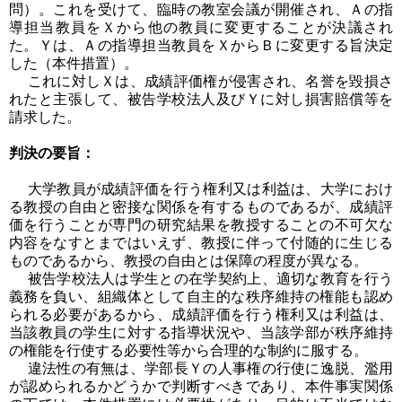
問）。これを受けて、臨時の教室会議が開催され、Ａの指
導担当教員をＸから他の教員に変更することが決議され
た。Ｙは、Ａの指導担当教員をＸからＢに変更する旨決定
した（本件措置）。
これに対しＸは、成績評価権が侵害され、名誉を毀損さ
れたと主張して、被告学校法人及びＹに対し損害賠償等を
請求した。
判決の要旨：
大学教員が成績評価を行う権利又は利益は、大学におけ
る教授の自由と密接な関係を有するものであるが、成績評
価を行うことが専門の研究結果を教授することの不可欠な
内容をなすとまではいえず、教授に伴って付随的に生じる
ものであるから、教授の自由とは保障の程度が異なる。
被告学校法人は学生との在学契約上、適切な教育を行う
義務を負い、組織体として自主的な秩序維持の権能も認め
られる必要があるから、成績評価を行う権利又は利益は、
当該教員の学生に対する指導状況や、当該学部が秩序維持
の権能を行使する必要性等から合理的な制約に服する。
違法性の有無は、学部長Ｙの人事権の行使に逸脱、濫用
が認められるかどうかで判断すべきであり、本件事実関係