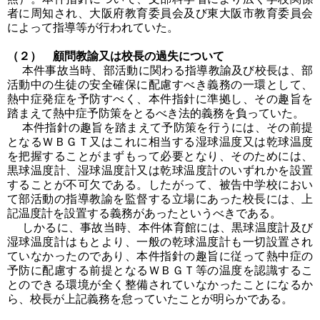
者に周知され、大阪府教育委員会及び東大阪市教育委員会
によって指導等が行われていた。
（２） 顧問教諭又は校長の過失について
本件事故当時、部活動に関わる指導教諭及び校長は、部
活動中の生徒の安全確保に配慮すべき義務の一環として、
熱中症発症を予防すべく、本件指針に準拠し、その趣旨を
踏まえて熱中症予防策をとるべき法的義務を負っていた。
本件指針の趣旨を踏まえて予防策を行うには、その前提
となるＷＢＧＴ又はこれに相当する湿球温度又は乾球温度
を把握することがまずもって必要となり、そのためには、
黒球温度計、湿球温度計又は乾球温度計のいずれかを設置
することが不可欠である。したがって、被告中学校におい
て部活動の指導教諭を監督する立場にあった校長には、上
記温度計を設置する義務があったというべきである。
しかるに、事故当時、本件体育館には、黒球温度計及び
湿球温度計はもとより、一般の乾球温度計も一切設置され
ていなかったのであり、本件指針の趣旨に従って熱中症の
予防に配慮する前提となるＷＢＧＴ等の温度を認識するこ
とのできる環境が全く整備されていなかったことになるか
ら、校長が上記義務を怠っていたことが明らかである。