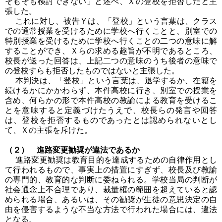
そもそも検討できない」と述べ、Ｘの登校を拒否したと主
張した。
これに対し、被告Ｙは、「登校」という言葉は、クラス
での通常授業を受けるために学校へ行くことと、別室での
特別授業を受けるために学校へ行くことの二つの意味に解
することができ、Ｘらの求める趣旨が不明であるところ、
校長が送った回答は、上記二つの意味のうち後者の意味で
の登校すらも拒否したものではないと主張した。
本判決は、「登校」という言葉は、退学するか、在籍を
続けるかにかかわらず、本件高校に行き、別室での授業を
含め、何らかの形で本件高校の教諭による教育を受けるこ
とを意味すると定義づけたうえで、校長らの発言や回答
は、登校を拒否するものであったとは認められないとし
て、Ｘの主張を斥けた。
（２） 進路変更勧奨が違法であるか
進路変更勧奨は教育目的を達成するための自律作用とし
て行われるもので、事実上の措置にすぎず、校長及び教諭
の専門的、教育的な判断に委ねられる。学校当局の判断が
社会通念上不合理であり、裁量権の範囲を超えていると認
められる場合、あるいは、その勧奨が生徒の意思決定の自
由を侵害するような不当な方法で行われた場合には、違法
となる。