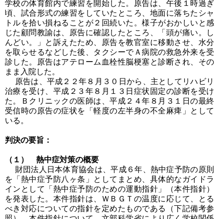
学校の体育館内で練習を開始した。原告は、午後１時過ぎ
頃、試合形式の練習をしていたところ、地面に落ちたシャ
トルを拾い損ねることが２回続いた。様子がおかしいと感
じた顧問教諭は、原告に確認したところ、「頭が痛い。し
んどい。」と訴えたため、原告を教官室に移動させ、水分
を取らせるなどした後、タクシーでＡ病院の救急外来を受
診した。原告はアテローム血栓性脳梗塞と診断され、その
まま入院した。
原告は、平成２２年８月３０日から、主としてリハビリ
治療を受け、平成２３年８月１３日症状固定の診断を受け
た。Ｂクリニックの医師は、平成２４年８月３１日の最終
受信時の原告の症状を「軽度の左半身の不全麻痺」として
いる。
判決の要旨：
（１） 熱中症対策の概要
財団法人日本体育協会は、平成６年、熱中症予防の原則
を「熱中症予防八ヶ条」としてまとめ、具体的なガイドラ
インとして「熱中症予防のための運動指針」（本件指針）
を発表した。本件指針は、ＷＢＧＴの温度に応じて、とる
べき対応についての指針を定めたものである（下記備考参
照）。本件指針について、文部科学省により広く学校関係