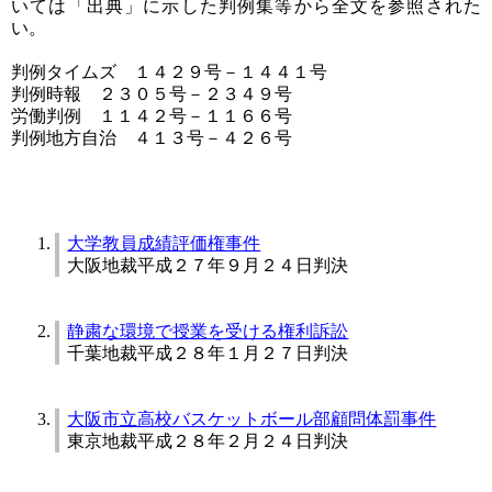
いては「出典」に示した判例集等から全文を参照された
い。
判例タイムズ １４２９号－１４４１号
判例時報 ２３０５号－２３４９号
労働判例 １１４２号－１１６６号
判例地方自治 ４１３号－４２６号
大学教員成績評価権事件
大阪地裁平成２７年９月２４日判決
静粛な環境で授業を受ける権利訴訟
千葉地裁平成２８年１月２７日判決
大阪市立高校バスケットボール部顧問体罰事件
東京地裁平成２８年２月２４日判決