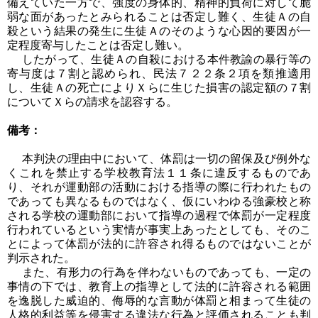
備えていた一方で、強度の身体的、精神的負荷に対して脆
弱な面があったとみられることは否定し難く、生徒Ａの自
殺という結果の発生に生徒Ａのそのような心因的要因が一
定程度寄与したことは否定し難い。
したがって、生徒Ａの自殺における本件教諭の暴行等の
寄与度は７割と認められ、民法７２２条２項を類推適用
し、生徒Ａの死亡によりＸらに生じた損害の認定額の７割
についてＸらの請求を認容する。
備考：
本判決の理由中において、体罰は一切の留保及び例外な
くこれを禁止する学校教育法１１条に違反するものであ
り、それが運動部の活動における指導の際に行われたもの
であっても異なるものではなく、仮にいわゆる強豪校と称
される学校の運動部において指導の過程で体罰が一定程度
行われているという実情が事実上あったとしても、そのこ
とによって体罰が法的に許容され得るものではないことが
判示された。
また、有形力の行為を伴わないものであっても、一定の
事情の下では、教育上の指導として法的に許容される範囲
を逸脱した威迫的、侮辱的な言動が体罰と相まって生徒の
人格的利益等を侵害する違法な行為と評価されることも判