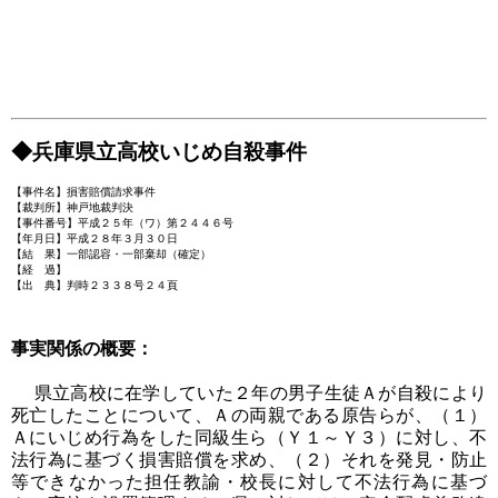
◆兵庫県立高校いじめ自殺事件
【事件名】損害賠償請求事件
【裁判所】神戸地裁判決
【事件番号】平成２５年（ワ）第２４４６号
【年月日】平成２８年３月３０日
【結 果】一部認容・一部棄却（確定）
【経 過】
【出 典】判時２３３８号２４頁
事実関係の概要：
県立高校に在学していた２年の男子生徒Ａが自殺により
死亡したことについて、Ａの両親である原告らが、（１）
Ａにいじめ行為をした同級生ら（Ｙ１～Ｙ３）に対し、不
法行為に基づく損害賠償を求め、（２）それを発見・防止
等できなかった担任教諭・校長に対して不法行為に基づ