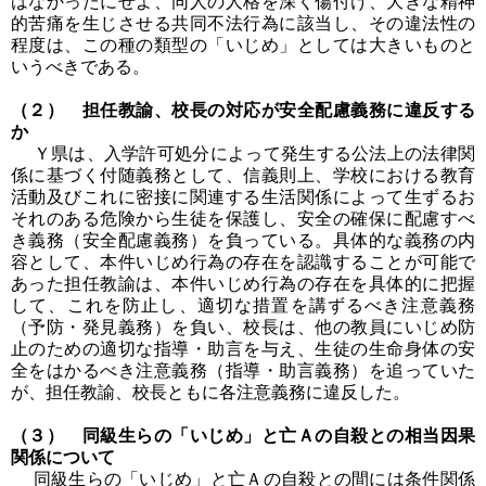
はなかったにせよ、同人の人格を深く傷付け、大きな精神
的苦痛を生じさせる共同不法行為に該当し、その違法性の
程度は、この種の類型の「いじめ」としては大きいものと
いうべきである。
（２） 担任教諭、校長の対応が安全配慮義務に違反する
か
Ｙ県は、入学許可処分によって発生する公法上の法律関
係に基づく付随義務として、信義則上、学校における教育
活動及びこれに密接に関連する生活関係によって生ずるお
それのある危険から生徒を保護し、安全の確保に配慮すべ
き義務（安全配慮義務）を負っている。具体的な義務の内
容として、本件いじめ行為の存在を認識することが可能で
あった担任教諭は、本件いじめ行為の存在を具体的に把握
して、これを防止し、適切な措置を講ずるべき注意義務
（予防・発見義務）を負い、校長は、他の教員にいじめ防
止のための適切な指導・助言を与え、生徒の生命身体の安
全をはかるべき注意義務（指導・助言義務）を追っていた
が、担任教諭、校長ともに各注意義務に違反した。
（３） 同級生らの「いじめ」と亡Ａの自殺との相当因果
関係について
同級生らの「いじめ」と亡Ａの自殺との間には条件関係