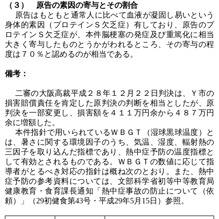
（３） 原告の素因の寄与とその割合
原告はもともと通常人に比べて血液が凝固し易いという
身体的素因（プロテインＳ欠乏症）有しており、原告のプ
ロテインＳ欠乏症が、本件脳梗塞の発症及び重篤化に相当
大きく寄与したものとうかがわれるところ、その寄与の程
度は７０％と認めるのが相当である。
備考：
二審の大阪高裁平成２８年１２月２２日判決は、Ｙ市の
損害賠償責任を肯定した原判決の判断を相当としたが、原
判決を一部変更し、損害額を４１１万円余から４８７万円
余に増額した。
本件指針で用いられているＷＢＧＴ（湿球黒球温度）と
は、暑さに関する環境因子のうち、気温、湿度、輻射熱の
三因子を取り込んだ指標であり、熱中症予防の温度指標と
して有効とされるものである。ＷＢＧＴの数値に応じて指
導者がとるべき対応の指針は概ね次のとおり。また、熱中
症予防の参考資料については、文部科学省初等中等教育局
健康教育・食育課長通知「熱中症事故の防止について（依
頼）」（29初健食第43号・平成29年5月15日）参照。