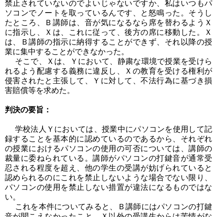
禁止されていないのでよいじゃないですか、私はいつもパ
ソコンでノートを取っているんです、と怒鳴った。そうし
たところ、Ｂ講師は、音が気になるなら席を替わるようＸ
に指示し、Ｘは、これに従って、後方の席に移動した。Ｘ
は、Ｂ講師の指示に納得することができず、それ以降の授
業に集中することができなかった。
そこで、Ｘは、Ｙにおいて、静粛な環境で授業を受けら
れるよう配慮する義務に違反し、Ｘの教育を受ける権利が
侵害されたと主張して、Ｙに対して、不法行為に基づき損
害賠償等を求めた。
判決の要旨：
学校法人Ｙにおいては、授業中にパソコンを使用して記
録することを基本的に認めているのであるから、それぞれ
の授業におけるパソコンの使用の可否については、講師の
裁量に委ねられている。講師がパソコンの打鍵音が通常受
忍される程度を超え、他の学生の受講が妨げられていると
認められるのにこれを禁止しないような場合でない限り、
パソコンの使用を禁止しない措置が違法になるものではな
い。
これを本件についてみると、Ｂ講師にはパソコンの打鍵
音が聞こえなかったこと、Ｘ以外の受講生からは苦情がな