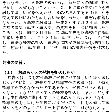
を行う等した。Ａ高校の教諭らは、新たにＸの問題行動が
発覚し、反省もないことから、Ｘ、Ｂに進路変更につき検
討してほしい旨を伝えたり、Ｂの代理人である弁護士Ｃを
交えて数回にわたり話し合い等を行ったが、事態は改善し
なかった。Ａ高校の教諭は、平成２６年７月２４日、高校
の補欠募集（転学・編入学）の資料をＢ、Ｃに郵送したと
ころ、Ｘは、同年８月６日、希望転学先をＤ高校にする転
学願いを提出し、同月３１日、転学した。Ｘは、Ｙに対
し、違法な登校の拒否、違法な進路変更勧奨等を理由とし
て、慰謝料、転学費用、弁護士費用の損害賠償を請求し
た。
判決の要旨：
（１） 教諭らがＸの登校を拒否したか
原告Ｘは、Ｘを本件高校に登校させてほしいと繰り返し
頼んだのに対し、校長や生活指導主任の教諭らは、「特別
指導すらできなかったのであるから、登校させられるわけ
がない。」などと述べてＸの登校を拒否し、また、どうす
れば本件高校に通わせてもらえるのかと尋ねると「なぜ、
指導無視をし続けた学校に戻りたいのか、何を反省して家
庭がＸをどのようにサポートするかなど回答がなければ、