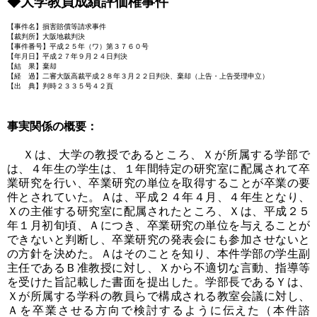
◆大学教員成績評価権事件
【事件名】損害賠償等請求事件
【裁判所】大阪地裁判決
【事件番号】平成２５年（ワ）第３７６０号
【年月日】平成２７年９月２４日判決
【結 果】棄却
【経 過】二審大阪高裁平成２８年３月２２日判決、棄却（上告・上告受理申立）
【出 典】判時２３３５号４２頁
事実関係の概要：
Ｘは、大学の教授であるところ、Ｘが所属する学部で
は、４年生の学生は、１年間特定の研究室に配属されて卒
業研究を行い、卒業研究の単位を取得することが卒業の要
件とされていた。Ａは、平成２４年４月、４年生となり、
Ｘの主催する研究室に配属されたところ、Ｘは、平成２５
年１月初旬頃、Ａにつき、卒業研究の単位を与えることが
できないと判断し、卒業研究の発表会にも参加させないと
の方針を決めた。Ａはそのことを知り、本件学部の学生副
主任であるＢ准教授に対し、Ｘから不適切な言動、指導等
を受けた旨記載した書面を提出した。学部長であるＹは、
Ｘが所属する学科の教員らで構成される教室会議に対し、
Ａを卒業させる方向で検討するように伝えた（本件諮