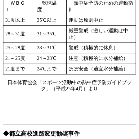
ＷＢＧ
乾球温
熱中症予防のための運動指
Ｔ
度
針
31度以上
35℃以上
運動は原則中止
厳重警戒（激しい運動は中
28～31度
31～35℃
止）
25～28度
28～31℃
警戒（積極的に休息）
21～25度
24～28℃
注意（積極的に水分補給）
21度まで
24℃まで
ほぼ安全（適宜水分補給）
日本体育協会「スポーツ活動中の熱中症予防ガイドブッ
ク」（平成25年4月）より
◆都立高校進路変更勧奨事件