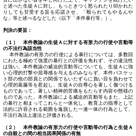
と述べた生徒Ａに対し、もっときつく怒られたり叩かれた
りしても甘受する旨を応諾させ、「殴られてもやるんや
な」等と述べるなどした（以下「本件暴行等」）。
判決の要旨：
（１） 本件教諭の生徒Ａに対する有形力の行使や言動等
の不法行為該当性
本件教諭の有形力の行使による暴行については、多数回
にわたる極めて強度の暴行との評価を免れず、その違法性
は強い。本件教諭の威迫的言動等についても、生徒Ａに強
い心理的打撃や屈辱感を与えるのみならず、本件バスケッ
ト部の他の部員との関係でもいたずらに負い目を負わせて
心理的葛藤等を惹起し、生徒Ａの自尊心を著しく傷つける
ものであって、著しい精神的苦痛をもたらす内容や態様の
ものであった。本件教諭による威迫的言動等もまた、上記
の暴行と相まってこれらと一体化し、教育上の指導として
法的に許容される範囲を逸脱した一連一体の行為として、
不法行為法上違法と評価される。
（２） 本件教諭の有形力の行使や言動等の行為と生徒Ａ
の自殺との間の相当因果関係の有無