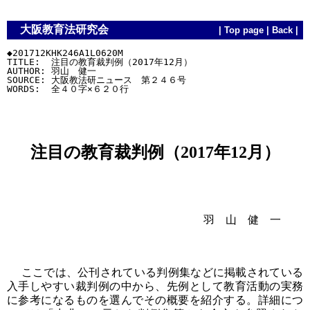
大阪教育法研究会
|
Top page
|
Back
|
◆201712KHK246A1L0620M

TITLE:  注目の教育裁判例（2017年12月）

AUTHOR: 羽山　健一

SOURCE: 大阪教法研ニュース　第２４６号

注目の教育裁判例（2017年12月）
羽 山 健 一
ここでは、公刊されている判例集などに掲載されている
入手しやすい裁判例の中から、先例として教育活動の実務
に参考になるものを選んでその概要を紹介する。詳細につ