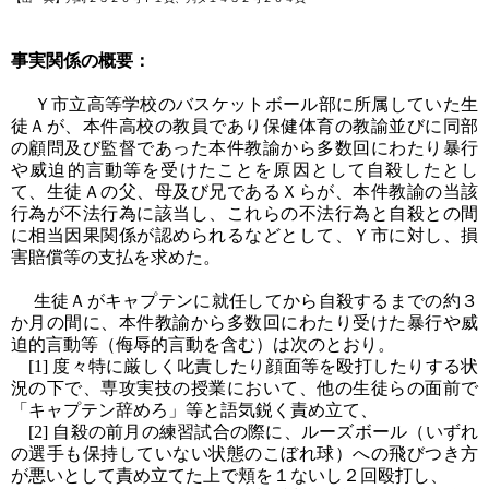
事実関係の概要：
Ｙ市立高等学校のバスケットボール部に所属していた生
徒Ａが、本件高校の教員であり保健体育の教諭並びに同部
の顧問及び監督であった本件教諭から多数回にわたり暴行
や威迫的言動等を受けたことを原因として自殺したとし
て、生徒Ａの父、母及び兄であるＸらが、本件教諭の当該
行為が不法行為に該当し、これらの不法行為と自殺との間
に相当因果関係が認められるなどとして、Ｙ市に対し、損
害賠償等の支払を求めた。
生徒Ａがキャプテンに就任してから自殺するまでの約３
か月の間に、本件教諭から多数回にわたり受けた暴行や威
迫的言動等（侮辱的言動を含む）は次のとおり。
[1] 度々特に厳しく叱責したり顔面等を殴打したりする状
況の下で、専攻実技の授業において、他の生徒らの面前で
「キャプテン辞めろ」等と語気鋭く責め立て、
[2] 自殺の前月の練習試合の際に、ルーズボール（いずれ
の選手も保持していない状態のこぼれ球）への飛びつき方
が悪いとして責め立てた上で頬を１ないし２回殴打し、