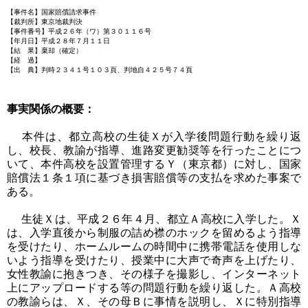
【事件名】国家賠償請求事件
【裁判所】東京地裁判決
【事件番号】平成２６年（ワ）第３０１１６号
【年月日】平成２８年７月１１日
【結 果】棄却（確定）
【経 過】
【出 典】判時２３４１号１０３頁、判地自４２５号７４頁
事実関係の概要：
本件は、都立高校の生徒Ｘが入学後問題行動を繰り返
し、校長、教諭が指導、進路変更勧奨等を行ったことにつ
いて、本件高校を設置管理するＹ（東京都）に対し、国家
賠償法１条１項に基づき損害賠償等の支払を求めた事案で
ある。
生徒Ｘは、平成２６年４月、都立Ａ高校に入学した。Ｘ
は、入学直後から制服の詰め襟のホックを留めるよう指導
を受けたり、ホームルームの時間中に携帯電話を使用しな
いよう指導を受けたり、授業中に大声で奇声を上げたり、
女性教諭に抱きつき、その様子を撮影し、インターネット
上にアップロードする等の問題行動を繰り返した。Ａ高校
の教諭らは、Ｘ、その母Ｂに事情を説明し、Ｘに特別指導