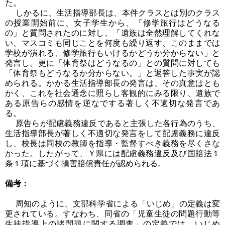
た。
しかるに、生活指導部長は、本件クラスとは別のクラス
の授業開始前に、女子学生から、「修学旅行はどうなる
の」と質問されたのに対し、「遺族は全然理解してくれな
い、マスコミも同じことを何度も繰り返す、このままでは
学校が潰れる、修学旅行もいけるかどうか分からない」と
発言し、更に「体育祭はどうなるの」との質問に対しても
「体育祭もどうなるか分からない。」と返答した事実が認
められる。かかる生活指導部長の発言は、その真意はとも
かく、これを社会通念に照らし客観的にみる限り、遺族で
ある原告らの感情を逆なでする著しく不適切な発言であ
る。
原告らが配慮義務違反であると主張した各行為のうち、
生活指導部長が著しく不適切な発言をして配慮義務に違反
し、校長は同校の教師を指導・監督すべき義務を尽くさな
かった。したがって、Ｙ県には配慮義務違反及び国賠法１
条１項に基づく損害賠償責任が認められる。
備考：
周知のように、文部科学省による「いじめ」の定義は変
更されている。すなわち、同省の「児童生徒の問題行動等
生徒指導上の諸問題に関する調査」の定義では、いじめ