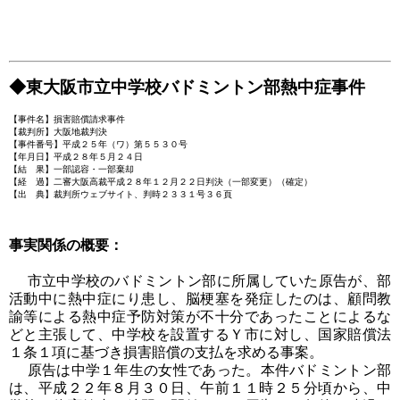
◆東大阪市立中学校バドミントン部熱中症事件
【事件名】損害賠償請求事件
【裁判所】大阪地裁判決
【事件番号】平成２５年（ワ）第５５３０号
【年月日】平成２８年５月２４日
【結 果】一部認容・一部棄却
【経 過】二審大阪高裁平成２８年１２月２２日判決（一部変更）（確定）
【出 典】裁判所ウェブサイト、判時２３３１号３６頁
事実関係の概要：
市立中学校のバドミントン部に所属していた原告が、部
活動中に熱中症にり患し、脳梗塞を発症したのは、顧問教
諭等による熱中症予防対策が不十分であったことによるな
どと主張して、中学校を設置するＹ市に対し、国家賠償法
１条１項に基づき損害賠償の支払を求める事案。
原告は中学１年生の女性であった。本件バドミントン部
は、平成２２年８月３０日、午前１１時２５分頃から、中