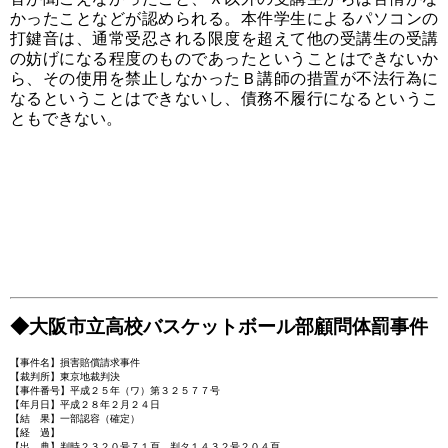
かったことなどが認められる。本件学生によるパソコンの
打鍵音は、通常受忍される限度を超えて他の受講生の受講
の妨げになる程度のものであったということはできないか
ら、その使用を禁止しなかったＢ講師の措置が不法行為に
なるということはできないし、債務不履行になるというこ
ともできない。
◆大阪市立高校バスケットボール部顧問体罰事件
【事件名】損害賠償請求事件
【裁判所】東京地裁判決
【事件番号】平成２５年（ワ）第３２５７７号
【年月日】平成２８年２月２４日
【結 果】一部認容（確定）
【経 過】
【出 典】判時２３２０号７１頁、判タ１４３２号２０４頁