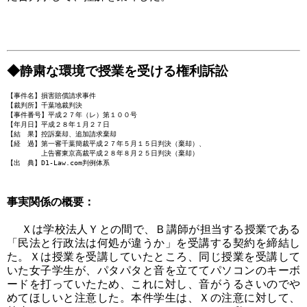
◆静粛な環境で授業を受ける権利訴訟
【事件名】損害賠償請求事件
【裁判所】千葉地裁判決
【事件番号】平成２７年（レ）第１００号
【年月日】平成２８年１月２７日
【結 果】控訴棄却、追加請求棄却
【経 過】第一審千葉簡裁平成２７年５月１５日判決（棄却）、
上告審東京高裁平成２８年８月２５日判決（棄却）
【出 典】D1-Law.com判例体系
事実関係の概要：
Ｘは学校法人Ｙとの間で、Ｂ講師が担当する授業である
「民法と行政法は何処が違うか」を受講する契約を締結し
た。Ｘは授業を受講していたところ、同じ授業を受講して
いた女子学生が、パタパタと音を立ててパソコンのキーボ
ードを打っていたため、これに対し、音がうるさいのでや
めてほしいと注意した。本件学生は、Ｘの注意に対して、