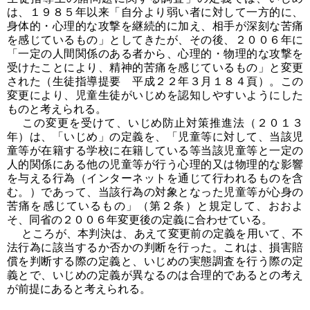
は、１９８５年以来「自分より弱い者に対して一方的に、
身体的・心理的な攻撃を継続的に加え、相手が深刻な苦痛
を感じているもの」としてきたが、その後、２００６年に
「一定の人間関係のある者から、心理的・物理的な攻撃を
受けたことにより、精神的苦痛を感じているもの」と変更
された（生徒指導提要 平成２２年３月１８４頁）。この
変更により、児童生徒がいじめを認知しやすいようにした
ものと考えられる。
この変更を受けて、いじめ防止対策推進法（２０１３
年）は、「いじめ」の定義を、「児童等に対して、当該児
童等が在籍する学校に在籍している等当該児童等と一定の
人的関係にある他の児童等が行う心理的又は物理的な影響
を与える行為（インターネットを通じて行われるものを含
む。）であって、当該行為の対象となった児童等が心身の
苦痛を感じているもの」（第２条）と規定して、おおよ
そ、同省の２００６年変更後の定義に合わせている。
ところが、本判決は、あえて変更前の定義を用いて、不
法行為に該当するか否かの判断を行った。これは、損害賠
償を判断する際の定義と、いじめの実態調査を行う際の定
義とで、いじめの定義が異なるのは合理的であるとの考え
が前提にあると考えられる。