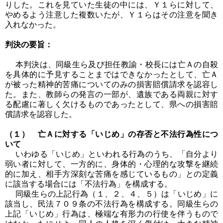
りした。これを見ていた生徒の中には、Ｙ１らに対して、
やめるよう注意した複数いたが、Ｙ１らはその注意を聞き
入れなかった。
判決の要旨：
本判決は、同級生ら及び担任教諭・校長には亡Ａの自殺
を具体的に予見することまではできなかったとして、亡Ａ
が被った精神的苦痛についてのみの損害賠償請求を認容し
た。また、教師らの発言の一部が、遺族である両親に対す
る配慮に著しく欠けるものであったとして、県への損害賠
償請求を認容した。
（１） 亡Ａに対する「いじめ」の存否と不法行為性につ
いて
いわゆる「いじめ」といわれる行為のうち、「自分より
弱い者に対して、一方的に、身体的・心理的な攻撃を継続
的に加え、相手方深刻な苦痛を感じているもの」との定義
に該当する場合には「不法行為」を構成する。
同級生らの上記行為（１、２、４、５）は「いじめ」に
該当し、民法７０９条の不法行為を構成する。同級生らの
上記「いじめ」行為は、極端な有形力の行使を伴うもので