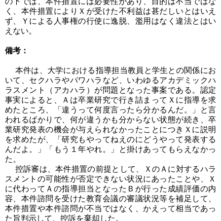
の下では、本件措置には必要性があり、目的は不当ではな
く、本件措置によりＸが受けた不利益は甚だしいとはいえ
ず、Ｙによる人事権の行使に逸脱、濫用はなく違法とはい
えない。
備考：
本件は、大学における指導担当教員と学生との関係にお
いて、セクハラやパワハラなど、いわゆるアカデミックハ
ラスメント（アカハラ）が問題となった事案である。認定
事実によると、Ａは卒業研究で行き詰まってＸに指導を求
めたところ、「違うって何度言ったら分かるんだ。」と言
われるばかりで、何が違うかも分からない状態が続き、卒
業研究発表の機会が与えられなかったことにつきＸに説明
を求めたが、「研究もやってねえのにどうやって発表する
んだよ。」「もう１年やれ。」と掛けあってもらえなかっ
た。
控訴審は、本件措置の前提として、ＸのＡに対するハラ
スメントの可能性が否定できない状況にあったことや、Ｘ
に代わってＡの指導担当となったＢが行った成績評価の内
容、本件諮問を受けた教育会議の審議状況等を補足して、
本件措置や本件諮問が不当ではなく、かえって相当であっ
た旨判示して、控訴を棄却した。