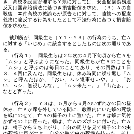
き、高校を設置管理するＹ県に対しては、安全配慮義務違
反又は国家賠償法に基づき損害賠償を求め、（３）Ａの自
殺後、本件高校の教諭らが原告らに対して、遺族への配慮
義務に違反する行為をしたとして不法行為に基づく損害賠
償を求めた。
裁判所が、同級生ら（Ｙ１～Ｙ３）の行為のうち、亡Ａ
に対する「いじめ」に該当するとしたものは次の通りであ
る。
（行為１） 同級生らは２年次の４月下旬頃から亡Ａを
「ムシ」と呼ぶようになった。同級生らが亡Ａのことを
「ムシ」と呼ぶのは毎日のことであり、その回数は１日
３、４回に及んだ。同級生らは、休み時間に繰り返し「ム
シ」と呼んだほか、「おい、ムシ返事せいや。」、「お
い、ムシ、無視しんな。」「ムシ来た～。」「出たぁ。」
などと言った。
（行為２） Ｙ３は、５月から６月のいずれかの日の昼
休み、亡Ａが席を外している間に、教室内にいた蛾の死骸
を紙にのせて、亡Ａの椅子の上に置いた。亡Ａは蛾に気付
かずその上に座った。蛾は、亡Ａのズボンに付いた。亡Ａ
は、椅子から立ち上がり、自分の周りを見て椅子の上の虫
の死骸に気がつき、自分の手で虫の死骸を払った。そし