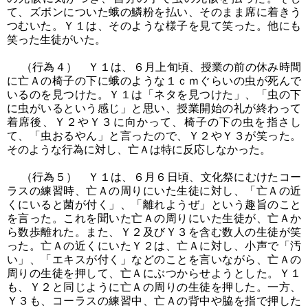
て、ズボンについた蛾の鱗粉を払い、そのまま席に着きう
つむいた。Ｙ１は、そのような様子を見て笑った。他にも
笑った生徒がいた。
（行為４） Ｙ１は、６月上旬頃、授業の前の休み時間
に亡Ａの椅子の下に蛾のような１ｃｍぐらいの虫が死んで
いるのを見つけた。Ｙ１は「ネタを見つけた」、「虫の下
に虫がいるという感じ」と思い、授業開始の礼が終わって
着席後、Ｙ２やＹ３に向かって、椅子の下の虫を指さし
て、「虫おるやん」と言ったので、Ｙ２やＹ３が笑った。
そのような行為に対し、亡Ａは特に反応しなかった。
（行為５） Ｙ１は、６月６日頃、文化祭にむけたコー
ラスの練習時、亡Ａの周りにいた生徒に対し、「亡Ａの近
くにいると菌が付く」、「離れようぜ」という趣旨のこと
を言った。これを聞いた亡Ａの周りにいた生徒が、亡Ａか
ら数歩離れた。また、Ｙ２及びＹ３を含む数人の生徒が笑
った。亡Ａの近くにいたＹ２は、亡Ａに対し、小声で「汚
い」、「エキスが付く」などのことを言いながら、亡Ａの
周りの生徒を押して、亡Ａにぶつからせようとした。Ｙ１
も、Ｙ２と同じように亡Ａの周りの生徒を押した。一方、
Ｙ３も、コーラスの練習中、亡Ａの背中や脇を指で押した