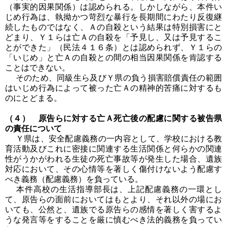
（事実的因果関係）は認められる。しかしながら、本件い
じめ行為は、執拗かつ苛烈な暴行を長期間にわたり反復継
続したものではなく、Ａの自殺という結果は特別損害にと
どまり、Ｙ１らは亡Ａの自殺を「予見し、又は予見するこ
とができた」（民法４１６条）とは認められず、Ｙ１らの
「いじめ」と亡Ａの自殺との間の相当因果関係を肯認する
ことはできない。
そのため、同級生ら及びＹ県の負う損害賠償責任の範囲
はいじめ行為によって被った亡Ａの精神的苦痛に対するも
のにとどまる。
（４） 原告らに対する亡Ａ死亡後の配慮に関する被告県
の責任について
Ｙ県は、安全配慮義務の一内容として、学校における教
育活動及びこれに密接に関連する生活関係と何らかの関連
性がうかがわれる生徒の死亡事故等が発生した場合、遺族
対応において、その心情等を著しく傷付けないよう配慮す
べき義務（配慮義務）を負っている。
本件高校の生活指導部長は、上記配慮義務の一環とし
て、原告らの面前においてはもとより、それ以外の場にお
いても、公然と、遺族でる原告らの感情を著しく害するよ
うな発言等をすることを厳に慎むべき法的義務を負ってい