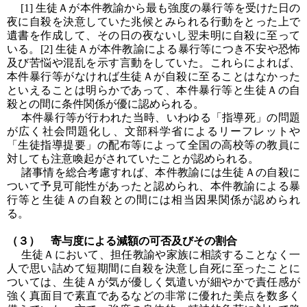
[1] 生徒Ａが本件教諭から最も強度の暴行等を受けた日の
夜に自殺を決意していた兆候とみられる行動をとった上で
遺書を作成して、その日の夜ないし翌未明に自殺に至って
いる。[2] 生徒Ａが本件教諭による暴行等につき不安や恐怖
及び苦悩や混乱を示す言動をしていた。これらによれば、
本件暴行等がなければ生徒Ａが自殺に至ることはなかった
といえることは明らかであって、本件暴行等と生徒Ａの自
殺との間に条件関係が優に認められる。
本件暴行等が行われた当時、いわゆる「指導死」の問題
が広く社会問題化し、文部科学省によるリーフレットや
「生徒指導提要」の配布等によって全国の高校等の教員に
対しても注意喚起がされていたことが認められる。
諸事情を総合考慮すれば、本件教諭には生徒Ａの自殺に
ついて予見可能性があったと認められ、本件教諭による暴
行等と生徒Ａの自殺との間には相当因果関係が認められ
る。
（３） 寄与度による減額の可否及びその割合
生徒Ａにおいて、担任教諭や家族に相談することなく一
人で思い詰めて短期間に自殺を決意し自死に至ったことに
ついては、生徒Ａが気が優しく気遣いが細やかで責任感が
強く真面目で素直であるなどの非常に優れた美点を数多く