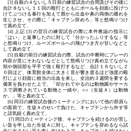
[3] 自殺の４ないし５日前の練習試合の合間及びその後に
合計８ないし１１回の殴打とともにボールを顔面に投げつ
けてぶつける暴行を加えて唇から出血や鼻の両側の腫れを
生じさせ、その際に「キャプテン辞めろ」等と怒鳴りつけ
て責め立て、
[4] 上記 [3] の翌日の練習試合の際に本件教諭の指示に
「はい」と返事したのに対して「分かったふりするな」等
と怒鳴りつけ、ルーズボールへの飛びつき方が甘いなどと
して責め立て、
[5] 自殺の前日の練習試合の際、試合の中断時にプレーの
内容が意にそわないなどとして怒鳴りつけ責め立てながら
頬や側頭部を平手で強く殴打するなど、合計１６ないし２
０回ほど、体育館全体に大きく音が響き渡るほど強度の殴
打により顔面に相当の出血を来し、全治約３週間を要する
傷害を負わせた上で、「叩かれてやるのは動物園やサーカ
スで調教されている動物と一緒や。○○（生徒Ａ）は動物
か。」等と責め立て、
[6] 同日の練習試合後のミーティングにおいて他の部員ら
の面前で、生徒Ａのせいで負けた、キャプテンから外す等
と語気鋭く責め立て、
[7] 同日のミーティング後、キャプテンを続けるのが苦し
い旨を申し出た生徒Ａに対し、キャプテンを辞めるなら試
合に出さない旨を申し向けた上で、キャプテンを続けたい