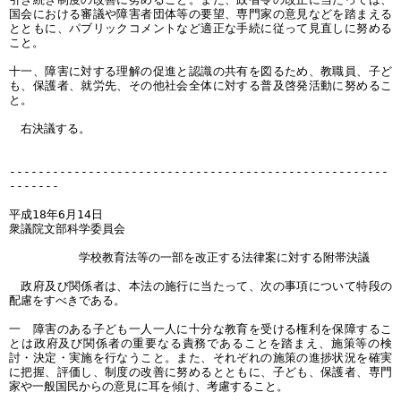
国会における審議や障害者団体等の要望、専門家の意見などを踏まえる
とともに、パブリックコメントなど適正な手続に従って見直しに努める
こと。
十一、障害に対する理解の促進と認識の共有を図るため、教職員、子ど
も、保護者、就労先、その他社会全体に対する普及啓発活動に努めるこ
と。
右決議する。
-----------------------------------------------------
-------
平成18年6月14日
衆議院文部科学委員会
学校教育法等の一部を改正する法律案に対する附帯決議
政府及び関係者は、本法の施行に当たって、次の事項について特段の
配慮をすべきである。
一 障害のある子ども一人一人に十分な教育を受ける権利を保障するこ
とは政府及び関係者の重要なる責務であることを踏まえ、施策等の検
討・決定・実施を行なうこと。また、それぞれの施策の進捗状況を確実
に把握、評価し、制度の改善に努めるとともに、子ども、保護者、専門
家や一般国民からの意見に耳を傾け、考慮すること。