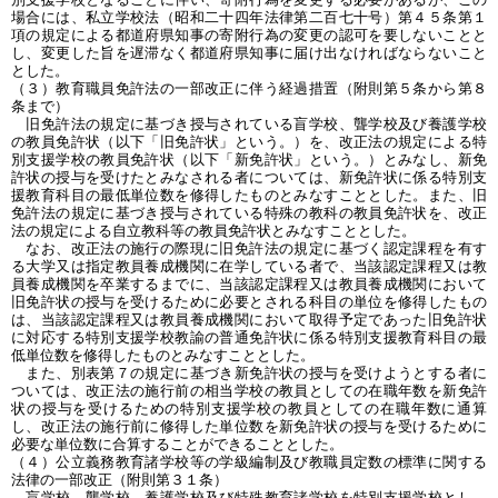
場合には、私立学校法（昭和二十四年法律第二百七十号）第４５条第１
項の規定による都道府県知事の寄附行為の変更の認可を要しないことと
し、変更した旨を遅滞なく都道府県知事に届け出なければならないこと
とした。
（３）教育職員免許法の一部改正に伴う経過措置（附則第５条から第８
条まで）
旧免許法の規定に基づき授与されている盲学校、聾学校及び養護学校
の教員免許状（以下「旧免許状」という。）を、改正法の規定による特
別支援学校の教員免許状（以下「新免許状」という。）とみなし、新免
許状の授与を受けたとみなされる者については、新免許状に係る特別支
援教育科目の最低単位数を修得したものとみなすこととした。また、旧
免許法の規定に基づき授与されている特殊の教科の教員免許状を、改正
法の規定による自立教科等の教員免許状とみなすこととした。
なお、改正法の施行の際現に旧免許法の規定に基づく認定課程を有す
る大学又は指定教員養成機関に在学している者で、当該認定課程又は教
員養成機関を卒業するまでに、当該認定課程又は教員養成機関において
旧免許状の授与を受けるために必要とされる科目の単位を修得したもの
は、当該認定課程又は教員養成機関において取得予定であった旧免許状
に対応する特別支援学校教諭の普通免許状に係る特別支援教育科目の最
低単位数を修得したものとみなすこととした。
また、別表第７の規定に基づき新免許状の授与を受けようとする者に
ついては、改正法の施行前の相当学校の教員としての在職年数を新免許
状の授与を受けるための特別支援学校の教員としての在職年数に通算
し、改正法の施行前に修得した単位数を新免許状の授与を受けるために
必要な単位数に合算することができることとした。
（４）公立義務教育諸学校等の学級編制及び教職員定数の標準に関する
法律の一部改正（附則第３１条）
盲学校、聾学校、養護学校及び特殊教育諸学校を特別支援学校とし、