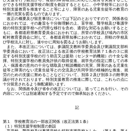
ができる特別支援学校の制度を創設するとともに、小中学校等における
特別支援教育を推進すること等により、障害のある児童生徒等の教育の
一層の充実を図るものであります。
改正の概要及び留意事項については下記のとおりですので、関係各位
におかれては、その趣旨を十分御理解の上、盲学校、聾学校及び養護学
校の特別支援学校への円滑な移行を含め、適切な対応をお願いするとと
もに、各都道府県教育委員会におかれては、所管の学校及び域内の市区
町村教育委員会に対して、各都道府県知事におかれては、所轄の学校及
び学校法人に対し、速やかに周知を図るようお願いします。
また、本改正法については、参議院文教科学委員会及び衆議院文部科
学委員会において、改正法による改正後の学校教育法第７１条の３に規
定する特別支援学校の行う助言又は援助（センター的機能）の十全な発
揮、特別支援学校の教員免許状の取得促進、就学先の指定に際しての本
人・保護者の意向の十分な聴取及び相談機能の充実、障害のある児童生
徒等と障害のない児童生徒等との交流及び共同学習の積極的な推進、就
労のための支援に努めることなどについて、別添２及び別添３の附帯決
議が付されております。特別支援教育の推進に際しては、これらの点に
十分留意されるよう御配慮願います。
なお、関係政令及び省令の改正については、追ってこれを行い、その
内容については別途通知する予定ですので御承知おきください。
記
第１ 学校教育法の一部改正関係（改正法第１条）
（１）特別支援学校制度の創設
盲学校、聾学校及び養護学校を特別支援学校とした。（第１条、第４