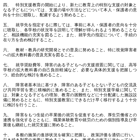
四、 特別支援教育の開始により、新たに教育上の特別な支援の対象と
なる子どもについては、支援の場や方法などについて本人・保護者の意
向を十分に聴取し、配慮するよう努めること。
五、 就学先を指定するに際しては、事前に本人・保護者の意向を十分
に聴取し、各学校の状況等を説明して理解が得られるよう努めることな
ど、相談機能の充実を図ること。また、就学先の指定について、手続の
在り方を含め検討すること。
六、 教材・教具の研究開発とその普及に努めること。特に視覚障害者
への拡大教科書の普及充実を図ること。
七、 就学奨励費等、障害のある子どもへの支援措置に関しては、高等
学校の拡大教科書の自己負担軽減など、必要な具体的支援を把握しつ
つ、総合的な検討を進めること。
八、 障害者基本法に基づき、障害のある子どもとない子どもの交流及
び共同学習を更に積極的に進めること。また、特別支援学級に関して
は、対象となる子どもの増加、教育の困難性などに十分配慮した施設設
備に努めるとともに、特別支援教室にできるだけ早く移行するよう十分
に検討を行うこと。
九、 障害をもつ生徒の卒業後の就労を促進するため、厚生労働省との
連携を強化するとともに、職業体験教育や就労のための個別指導及び卒
業後も継続した就労支援に努めること。
十、 各般の施策の進捗状況を確実に把握し、政策評価を適切に行い、
引き続き制度の改善に努めること。また、政省令の改正に当たっては、