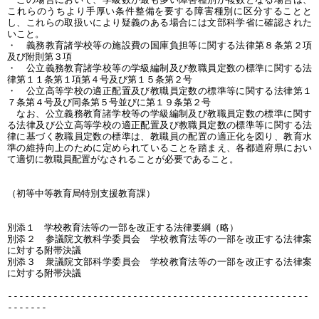
これらのうちより手厚い条件整備を要する障害種別に区分することと
し、これらの取扱いにより疑義のある場合には文部科学省に確認された
いこと。
・ 義務教育諸学校等の施設費の国庫負担等に関する法律第８条第２項
及び附則第３項
・ 公立義務教育諸学校等の学級編制及び教職員定数の標準に関する法
律第１１条第１項第４号及び第１５条第２号
・ 公立高等学校の適正配置及び教職員定数の標準等に関する法律第１
７条第４号及び同条第５号並びに第１９条第２号
なお、公立義務教育諸学校等の学級編制及び教職員定数の標準に関す
る法律及び公立高等学校の適正配置及び教職員定数の標準等に関する法
律に基づく教職員定数の標準は、教職員の配置の適正化を図り、教育水
準の維持向上のために定められていることを踏まえ、各都道府県におい
て適切に教職員配置がなされることが必要であること。
（初等中等教育局特別支援教育課）
別添１ 学校教育法等の一部を改正する法律要綱（略）
別添２ 参議院文教科学委員会 学校教育法等の一部を改正する法律案
に対する附帯決議
別添３ 衆議院文部科学委員会 学校教育法等の一部を改正する法律案
に対する附帯決議
-----------------------------------------------------
-------