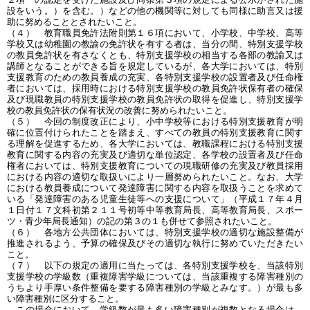
設をいう。）を含む。）などの他の機関等に対しても同様に助言又は援
助に努めることとされたいこと。
（４） 教育職員免許法附則第１６項において、小学校、中学校、高等
学校又は幼稚園の教諭の免許状を有する者は、当分の間、特別支援学校
の教員免許状を有さなくとも、特別支援学校の相当する各部の教諭又は
講師となることができる旨を規定しているが、各大学においては、特別
支援教育のための教員養成の充実、各特別支援学校の設置者及び任命権
者においては、採用時における特別支援学校の教員免許状保有者の確保
及び現職教員の特別支援学校の教員免許状の取得を促進し、特別支援学
校の教員免許状の保有状況の改善に努められたいこと。
（５） 今回の制度改正により、小中学校等における特別支援教育が明
確に位置付けられたことを踏まえ、すべての教員の特別支援教育に関す
る理解を促進するため、各大学においては、教職課程における特別支援
教育に関する内容の充実及び適切な単位認定、各学校の設置者及び任命
権者においては、特別支援教育についての現職研修の充実及び教員採用
における内容の適切な取扱いにより一層努められたいこと。なお、大学
における教員養成について発達障害に関する内容を取扱うことを求めて
いる「発達障害のある児童生徒等への支援について」（平成１７年４月
１日付１７文科初第２１１号初等中等教育局長、高等教育局長、スポー
ツ・青少年局長通知）の記の第３の１も併せて参照されたいこと。
（６） 各地方公共団体においては、特別支援学校の適切な施設整備が
推進されるよう、予算の確保及びその適切な執行に努めていただきたい
こと。
（７） 以下の規定の適用に当たっては、各特別支援学校を、当該特別
支援学校の学級数（重複障害学級については、当該重複する障害種別の
うちより手厚い条件整備を要する障害種別の学級とみなす。）が最も多
い障害種別に区分すること。
この場合において、学級数が最も多い障害種別が複数となる場合は、