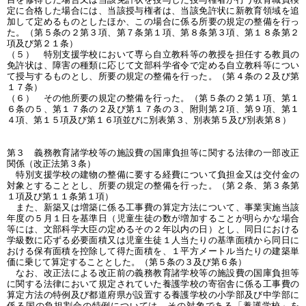
定に合格した場合には、当該授与権者は、当該免許状に新教育領域を追
加して定めるものとしたほか、この場合に係る所要の規定の整備を行っ
た。（第５条の２第３項、第７条第１項、第８条第３項、第１８条第２
項及び第２１条）
（５） 特別支援学校において専ら自立教科等の教授を担任する教員の
免許状は、障害の種類に応じて文部科学省令で定める自立教科等につい
て授与するものとし、所要の規定の整備を行った。（第４条の２及び第
１７条）
（６） その他所要の規定の整備を行った。（第５条の２第１項、第１
６条の５、第１７条の２及び第１７条の３、附則第２項、第９項、第１
４項、第１５項及び第１６項並びに別表第３、別表第５及び別表第８）
第３ 義務教育諸学校等の施設費の国庫負担等に関する法律の一部改正
関係（改正法第３条）
特別支援学校の建物の整備に要する経費について負担金又は交付金の
対象とすることとし、所要の規定の整備を行った。（第２条、第３条第
１項及び第１１条第１項）
また、新築又は増築に係る工事費の算定方法について、事業実施当該
年度の５月１日を基準日（児童生徒の数が増加することが明らかな場合
等には、文部科学大臣の定めるその２年以内の日）とし、同日における
学級数に応ずる必要面積又は児童生徒１人当たりの基準面積から同日に
おける保有面積を控除して得た面積を、１平方メートル当たりの建築単
価に乗じて算定することとした。（第５条の３及び第６条）
なお、改正法による改正前の義務教育諸学校等の施設費の国庫負担等
に関する法律において規定されていた養護学校の寄宿舎に係る工事費の
算定方法の特例及び都道府県が設置する養護学校の小学部及び中学部に
係る国の負担割合の特例については、その対象である「養護学校」を