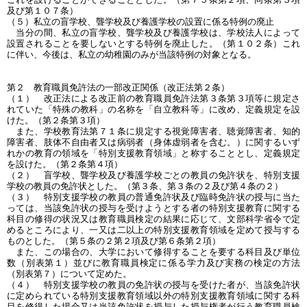
及び第１０７条）
（５）私立の盲学校、聾学校及び養護学校の設置に係る特例の廃止
当分の間、私立の盲学校、聾学校及び養護学校は、学校法人によって
設置されることを要しないとする特例を廃止した。（第１０２条）これ
に伴い、今後は、私立の幼稚園のみが当該特例の対象となる。
第２ 教育職員免許法の一部改正関係（改正法第２条）
（１） 改正法による改正前の教育職員免許法第３条第３項等に規定さ
れていた「特殊の教科」の名称を「自立教科等」に改め、定義規定を設
けた。（第２条第３項）
また、学校教育法第７１条に規定する視覚障害者、聴覚障害者、知的
障害者、肢体不自由者又は病弱者（身体虚弱者を含む。）に関するいず
れかの教育の領域を「特別支援教育領域」と称することとし、定義規定
を設けた。（第２条第４項）
（２） 盲学校、聾学校及び養護学校ごとの教員の免許状を、特別支援
学校の教員の免許状とした。（第３条、第３条の２及び第４条の２）
（３） 特別支援学校の教員の普通免許状及び臨時免許状の授与に当た
っては、当該免許状の授与を受けようとする者の特別支援教育に関する
科目の修得の状況又は教育職員検定の結果に応じて、文部科学省令で定
めるところにより、一又は二以上の特別支援教育領域を定めて授与する
ものとした。（第５条の２第２項及び第６条第２項）
また、この場合の、大学において修得することを要する科目及び単位
数（別表第１）並びに教育職員検定に係る学力及び実務の検定の方法
（別表第７）について定めた。
（４） 特別支援学校の教員の免許状の授与を受けた者が、当該免許状
に定められている特別支援教育領域以外の特別支援教育領域に関する科
目を修得した場合又は当該免許状を授与した授与権者が行う教育職員検