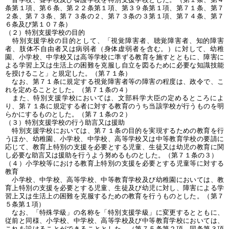
条第１項、第６条、第２２条第１項、第３９条第１項、第７１条、第７
２条、第７３条、第７３条の２、第７３条の３第１項、第７４条、第７
６条及び第１０７条）
（２）特別支援学校の目的
特別支援学校の目的として、「視覚障害者、聴覚障害者、知的障害
者、肢体不自由者又は病弱者（身体虚弱者を含む。）に対して、幼稚
園、小学校、中学校又は高等学校に準ずる教育を施すとともに、障害に
よる学習上又は生活上の困難を克服し自立を図るために必要な知識技能
を授けること」と規定した。（第７１条）
なお、第７１条に規定する視覚障害者等の障害の程度は、政令で、こ
れを定めることとした。（第７１条の４）
また、特別支援学校においては、文部科学大臣の定めるところによ
り、第７１条に規定する者に対する教育のうち当該学校が行うものを明
らかにするものとした。（第７１条の２）
（３）特別支援学校の行う助言又は援助
特別支援学校においては、第７１条の目的を実現するための教育を行
うほか、幼稚園、小学校、中学校、高等学校又は中等教育学校の要請に
応じて、教育上特別の支援を必要とする児童、生徒又は幼児の教育に関
し必要な助言又は援助を行うよう努めるものとした。（第７１条の３）
（４）小学校等における教育上特別の支援を必要とする児童等に対する
教育
小学校、中学校、高等学校、中等教育学校及び幼稚園においては、教
育上特別の支援を必要とする児童、生徒及び幼児に対し、障害による学
習上又は生活上の困難を克服するための教育を行うものとした。（第７
５条第１項）
なお、「特殊学級」の名称を「特別支援学級」に変更するとともに、
従前と同様、小学校、中学校、高等学校及び中等教育学校においては、
これを設けることができることとした。（第７５条第２項、同条第３項