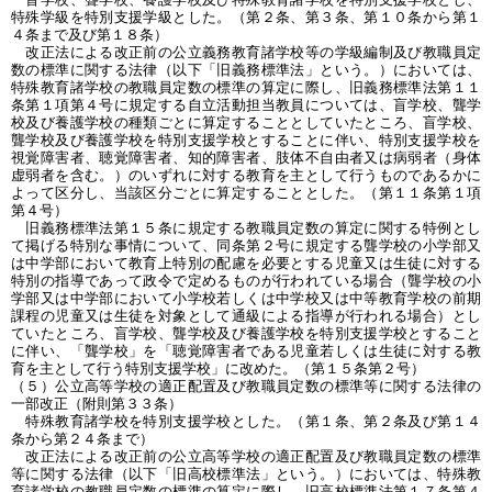
特殊学級を特別支援学級とした。（第２条、第３条、第１０条から第１
４条まで及び第１８条）
改正法による改正前の公立義務教育諸学校等の学級編制及び教職員定
数の標準に関する法律（以下「旧義務標準法」という。）においては、
特殊教育諸学校の教職員定数の標準の算定に際し、旧義務標準法第１１
条第１項第４号に規定する自立活動担当教員については、盲学校、聾学
校及び養護学校の種類ごとに算定することとしていたところ、盲学校、
聾学校及び養護学校を特別支援学校とすることに伴い、特別支援学校を
視覚障害者、聴覚障害者、知的障害者、肢体不自由者又は病弱者（身体
虚弱者を含む。）のいずれに対する教育を主として行うものであるかに
よって区分し、当該区分ごとに算定することとした。（第１１条第１項
第４号）
旧義務標準法第１５条に規定する教職員定数の算定に関する特例とし
て掲げる特別な事情について、同条第２号に規定する聾学校の小学部又
は中学部において教育上特別の配慮を必要とする児童又は生徒に対する
特別の指導であって政令で定めるものが行われている場合（聾学校の小
学部又は中学部において小学校若しくは中学校又は中等教育学校の前期
課程の児童又は生徒を対象として通級による指導が行われる場合）とし
ていたところ、盲学校、聾学校及び養護学校を特別支援学校とすること
に伴い、「聾学校」を「聴覚障害者である児童若しくは生徒に対する教
育を主として行う特別支援学校」に改めた。（第１５条第２号）
（５）公立高等学校の適正配置及び教職員定数の標準等に関する法律の
一部改正（附則第３３条）
特殊教育諸学校を特別支援学校とした。（第１条、第２条及び第１４
条から第２４条まで）
改正法による改正前の公立高等学校の適正配置及び教職員定数の標準
等に関する法律（以下「旧高校標準法」という。）においては、特殊教
育諸学校の教職員定数の標準の算定に際し、旧高校標準法第１７条第４