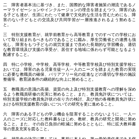
二 障害者基本法に基づき、また、国際的な障害者施策の潮流であるノ
ーマライゼーションやインクルージョンの理念を踏まえつつ、障害のあ
る子ども達が、生涯にわたって健康で文化的な生活を営むためにも、障
害のない子どもとの交流及び共同学習が一層推進されるよう努めるこ
と。
三 特別支援教育が、就学前教育から高等教育までのすべての学校にお
いて取り組まれるべきものであることに鑑み、厚生労働省との連携も強
化し、障害をもつ子どもの就労支援まで含めた長期的な学習機会、適切
な教育環境及び支援の享受が、居住する地域に係わらず可能となるよう
配慮すること。
四 特に小学校、中学校、高等学校、中等教育学校及び特別支援学校に
おいては、障害のある児童生徒一人一人のニーズを踏まえた教育の実現
に必要な教職員の確保、バリアフリー化の促進などの適切な学校の施設
整備等、教育諸条件の継続的な向上に努めること。
五 教職員の意識の高揚、資質の向上及び特別支援教育への理解を深め
るよう教職員研修の充実に努めること。また、教員免許状については、
特別支援学校の教員免許状の在り方の検討、及び他の各種教員免許状に
おける特別支援教育の扱いについての研究を更に進めること。
六 障害のある子どもの学ぶ機会を阻害することのないように、一人一
人のニーズに対応した教科書をはじめ、教材、教具の研究と開発に努め
ること。また、その自己負担の軽減に努めるとともに、特に拡大教科書
等の普及充実を図ること。
七 就学先の決定に際しては、事前に本人や、第一義的責任者である保