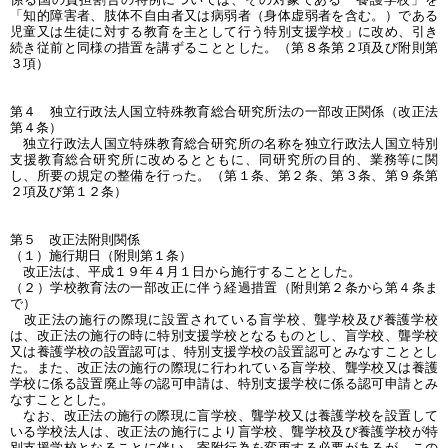
「知的障害者、肢体不自由者又は病弱者（身体虚弱者を含む。）である
児童又は生徒に対する教育を主として行う特別支援学校」に改め、引き
続き従前と同様の措置を講ずることとした。（第８条第２項及び附則第
３項）
第４ 独立行政法人国立特殊教育総合研究所法の一部改正関係（改正法
第４条）
独立行政法人国立特殊教育総合研究所の名称を独立行政法人国立特別
支援教育総合研究所に改めるとともに、同研究所の目的、業務等に関
し、所要の規定の整備を行った。（第１条、第２条、第３条、第９条第
２項及び第１２条）
第５ 改正法附則関係
（１）施行期日（附則第１条）
改正法は、平成１９年４月１日から施行することとした。
（２）学校教育法の一部改正に伴う経過措置（附則第２条から第４条ま
で）
改正法の施行の際現に設置されている盲学校、聾学校及び養護学校
は、改正法の施行の時に特別支援学校となるものとし、盲学校、聾学校
又は養護学校の設置認可は、特別支援学校の設置認可とみなすこととし
た。また、改正法の施行の際現に行われている盲学校、聾学校又は養護
学校に係る設置廃止等の認可申請は、特別支援学校に係る認可申請とみ
なすこととした。
なお、改正法の施行の際現に盲学校、聾学校又は養護学校を設置して
いる学校法人は、改正法の施行により盲学校、聾学校及び養護学校が特
別支援学校となることに伴い、寄附行為を変更する必要があるが、この