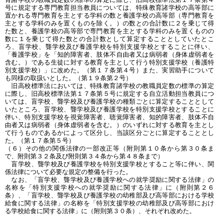
号に規定する専門教育担当教員については、特殊教育諸学校の高等部に
置かれる専門教育を主とする学科の数と養護学校の高等部（専門教育を
主とする学科のみを置くものを除く。）の数との合計数に２を乗じて得
た数と、養護学校の高等部で専門教育を主とする学科のみを置くものの
数に１を乗じて得た数との合計数として算定することとしていたとこ
ろ、盲学校、聾学校及び養護学校を特別支援学校とすることに伴い、
「養護学校」を「知的障害者、肢体不自由者又は病弱者（身体虚弱者を
含む。）である生徒に対する教育を主として行う特別支援学校（養護特
別支援学校）」に改めた。（第１７条第４号）また、実習助手について
も同様の取扱いとした。（第１９条第２号）
旧高校標準法においては、特殊教育諸学校の教職員定数の標準の算定
に際し、旧高校標準法第１７条第５号に規定する自立活動担当教員につ
いては、盲学校、聾学校及び養護学校の種類ごとに算定することとして
いたところ、盲学校、聾学校及び養護学校を特別支援学校とすることに
伴い、特別支援学校を視覚障害者、聴覚障害者、知的障害者、肢体不自
由者又は病弱者（身体虚弱者を含む。）のいずれに対する教育を主とし
て行うものであるかによって区分し、当該区分ごとに算定することとし
た。（第１７条第５号）
（６）その他の関係法律の一部改正等（附則第１０条から第３０条ま
で、附則第３２条及び附則第３４条から第４８条まで）
盲学校、聾学校及び養護学校を特別支援学校とすること等に伴い、関
係法律について必要な規定の整備を行った。
なお、「盲学校、聾学校及び養護学校への就学奨励に関する法律」の
名称を「特別支援学校への就学奨励に関する法律」に（附則第２６
条）、「盲学校、聾学校及び養護学校の幼稚部及び高等部における学校
給食に関する法律」の名称を「特別支援学校の幼稚部及び高等部におけ
る学校給食に関する法律」に（附則第３０条）、それぞれ改めた。