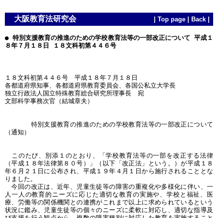
大阪教育法研究会
|
Top page
|
Back
|
● 特別支援教育の推進のための学校教育法等の一部改正について 平成１
８年７月１８日 １８文科初第４４６号
１８文科初第４４６号 平成１８年７月１８日
各都道府県知事、各都道府県教育委員会、各国公私立大学長
独立行政法人国立特殊教育総合研究所理事長 宛
文部科学事務次官（結城章夫）
特別支援教育の推進のための学校教育法等の一部改正について
（通知）
このたび、別添１のとおり、「学校教育法等の一部を改正する法律
（平成１８年法律第８０号）」（以下「改正法」という。）が平成１８
年６月２１日に公布され、平成１９年４月１日から施行されることとな
りました。
今回の改正は、近年、児童生徒等の障害の重複化や多様化に伴い、一
人一人の教育的ニーズに応じた適切な教育の実施や、学校と福祉、医
療、労働等の関係機関との連携がこれまで以上に求められているという
状況に鑑み、児童生徒等の個々のニーズに柔軟に対応し、適切な指導及
び支援を行う観点から、複数の障害種別に対応した教育を実施すること