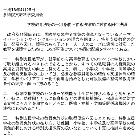
平成18年4月25日
参議院文教科学委員会
学校教育法等の一部を改正する法律案に対する附帯決議
政府及び関係者は、国際的な障害者施策の潮流となっているノーマラ
イゼーションやインクルージョンの理念を踏まえ、特別支援教育の定
着・発展を図り、障害のある子ども一人一人のニーズに適切に対応した
教育を保障するために、次の事項について特段の配慮をすべきである。
一、 特別支援教育が、就学前から高等教育までのすべての学校におい
て取り組まれるべきものであることから、すべての教職員の人権意識の
高揚と資質能力の向上に努めること。特に、小学校、中学校、高等学校
及び特別支援学校においては、必要な教職員定数の確保や支援体制の確
立、学校のバリアフリー化の促進を始めとした施設設備の整備等教育諸
条件の維持・向上に努めること。
二、 特別支援学校のセンター的機能が十全に発揮されるよう努めるこ
と。特に、幼稚園とともに保育所などの児童福祉施設、保護者等に対す
る支援にも万全を期するとともに、医療・福祉・労働等関係諸機関との
連携にも努めること。
三、 特別支援学校の教員免許状の取得促進を図るとともに、特別支援
学校の教員免許状の在り方、幼稚園、小学校、中学校及び高等学校の教
員免許状における特別支援教育の扱いなどについても更に検討を進める
こと。