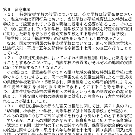
第６ 留意事項
（１） 特別支援学校の設置については、公立学校は設置条例におい
て、私立学校は寄附行為において、当該学校が学校教育法上の特別支援
学校として設置されている旨を明確に規定する必要があること。その上
で、現に設置されている盲学校、聾学校又は養護学校を特定の障害種別
に対応した教育を専ら行う特別支援学校とする場合には、「盲学校」、
「聾学校」又は「養護学校」の名称を用いることも可能であること。
なお、国立大学附属の特別支援学校については、追って国立大学法人
法施行規則（平成十五年文部科学省令第五十七号）の改正を行うことと
している。
（２） 各特別支援学校においていずれの障害種別に対応した教育を行
うこととするかについては、当該学校の設置者がそれぞれの地域の実情
に応じて判断することとなること。
その際には、児童生徒等ができる限り地域の身近な特別支援学校に就
学できるようにすること、同一の障害のある児童生徒等による一定規模
の集団が学校教育の中で確保され、障害種別ごとの専門的指導により児
童生徒等の能力を可能な限り発揮できるようにすること等を勘案しつ
つ、児童生徒等の障害の重複化への対応という今般の制度改正の趣旨を
踏まえ、可能な限り複数の障害種別に対応した教育を行う方向で検討さ
れることが望ましいこと。
（３） 特別支援学校の行う助言又は援助に関しては、第７１条の３に
「幼稚園、小学校、中学校、高等学校又は中等教育学校」が列記され、
これらの要請に応じて助言又は援助を行うよう努めるものとする旨規定
しているが、これらの機関のみならず、保育所をはじめとする保育施設
（認定こども園（就学前の子どもに関する教育、保育等の総合的な提供
の推進に関する法律（平成十八年法律第七十七号）第３条第１項又は第
２項 の認定を受けた施設及び同条第３項の規定による公示がされた施