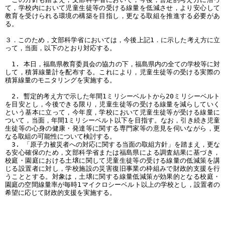
て，学校内において児童生徒等の受ける線量を低減させ，より安心して
教育を受けられる環境の構築を目指し，更なる取組を推進する必要があ
る。
３．このため，文部科学省においては，今後上記1．に示した考え方に立
って，当面，以下のとおり対応する。
1. 本日，福島県教育委員会の協力の下，福島県内の全ての学校等に対
して，積算線量計を配布する。これにより，児童生徒等の受ける実際の
積算線量のモニタリングを実施する。
2. 暫定的考え方で示した年間1ミリシーベルトから20ミリシーベルト
を目安とし，今後できる限り，児童生徒等の受ける線量を減らしていく
という基本に立って，今年度，学校において児童生徒等が受ける線量に
ついて，当面，年間1ミリシーベルト以下を目指す。なお，引き続き児童
生徒等の心身の健康・発達等に関する専門家等の意見を伺いながら，更
なる取組の可能性について検討する。
3. 「原子力被災者への対応に関する当面の取組方針」を踏まえ，更な
る安心確保のため，文部科学省または福島県による調査結果に基づき，
校庭・園庭における土壌に関して児童生徒等の受ける線量の低減策を講
じる設置者に対し，学校施設の災害復旧事業の枠組みで財政的支援を行
うこととする。対象は，土壌に関する線量低減策が効果的となる校庭・
園庭の空間線量率が毎時1マイクロシーベルト以上の学校とし，設置者の
希望に応じて財政的支援を実施する。