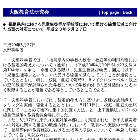
大阪教育法研究会
|
Top page
|
Back
|
● 福島県内における児童生徒等が学校等において受ける線量低減に向け
た当面の対応について 平成２３年５月２７日
平成23年5月27日
文部科学省
１．文部科学省では，「福島県内の学校の校舎・校庭等の利用判断にお
ける暫定的考え方について（通知）」（平成23年4月19日付け23文科ス
第134号）を示し，今後できる限り，児童生徒及び幼児，園児（以下，
「児童生徒等」という。）の受ける線量を減らしていくことが適切とし
ているとともに，特に，校庭・園庭で毎時3．8マイクロシーベルト以上
の空間線量率が計測された学校について学校内外での屋外活動をなるべ
く制限することが適当である等としているところである。
２．文部科学省においては，暫定的考え方に基づき，多様な放射線モニ
タリングを実施・強化するととともに， 5月11日に，校庭・園庭の土壌
に関して「まとめて地下に集中的に置く方法」と「上下置換法」の2つの
線量低減策を教育委員会等に示した。
また，5月17日に原子力災害対策本部により策定された「原子力被災者
への対応に関する当面の取組方針」において，教育への支援の一環とし
て，福島県内の教育施設における土壌等の取扱いについて，早急に対応
していく旨，明記された。
この方針も踏まえ，文部科学省において，今後，暫定的考え方に沿っ