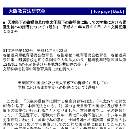
大阪教育法研究会
|
Top page
|
Back
|
● 天皇陛下の御退位及び皇太子殿下の御即位に際しての学校における児
童生徒への指導について（通知） 平成３１年４月２２日 ３１文科初第
１５２号
31文科初第152号 平成31年4月22日
各都道府県教育委員会教育長 各指定都市教育委員会教育長 各都道府
県知事 附属学校を置く各国公立大学法人の長 構造改革特別区域法第
12条第1項の認定を受けた各地方公共団体の長 宛
文部科学省初等中等教育局長（永山賀久）
天皇陛下の御退位及び皇太子殿下の御即位に際しての
学校における児童生徒への指導について(通知)
この度、「天皇の退位等に関する皇室典範特例法」(平成29年法律第
63号)(以下、本特例法という。)に基づき天皇陛下の御退位及び皇太子
殿下の御即位が行われることとなりました。本特例法では、その趣旨と
して、「天皇陛下が、昭和六十四年一月七日の御即位以来二十八年を超
える長期にわたり、国事行為のほか、全国各地への御訪問、被災地のお
見舞いをはじめとする象徴としての公的な御活動に精励してこられた
中、八十三歳と御高齢になられ、今後これらの御活動を天皇として自ら