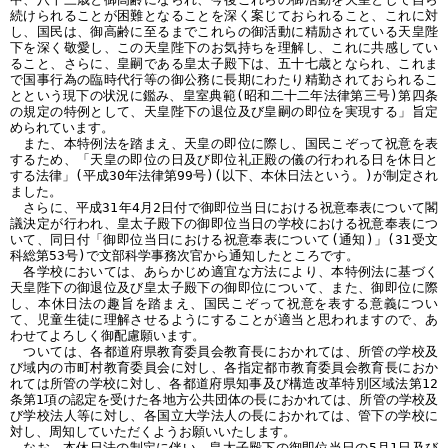
続けられることが困難となることを深く案じておられること、これに対
し、国民は、御高齢に至るまでこれらの御活動に精励されている天皇陛
下を深く敬愛し、この天皇陛下のお気持ちを理解し、これに共感してい
ること、さらに、皇嗣である皇太子殿下は、五十七歳となられ、これま
で国事行為の臨時代行等の御公務に長期にわたり精勤されておられるこ
とという現下の状況に鑑み、皇室典範(昭和二十二年法律第三号)第四条
の規定の特例として、天皇陛下の退位及び皇嗣の即位を実現する」旨定
められています。
また、本特例法を踏まえ、天皇の即位に際し、国民こぞって祝意を表
するため、「天皇の即位の日及び即位礼正殿の儀の行われる日を休日と
する法律」(平成30年法律第99号)(以下、本休日法という。)が制定され
ました。
さらに、平成31年4月2日付で御即位当日における祝意奉表について閣
議決定が行われ、皇太子殿下の御即位当日の学校における祝意奉表につ
いて、同日付「御即位当日における祝意奉表について(通知)」(31受文
科総第53号)で文部科学事務次官から通知したところです。
各学校においては、あらかじめ適宜な方法により、本特例法に基づく
天皇陛下の御退位及び皇太子殿下の御即位について、また、御即位に際
し、本休日法の趣旨を踏まえ、国民こぞって祝意を表する意義につい
て、児童生徒に理解させるようにすることが適当と思われますので、あ
わせてよろしく御配慮願います。
ついては、各都道府県教育委員会教育長におかれては、所管の学校及
び域内の市町村教育委員会に対し、各指定都市教育委員会教育長におか
れては所管の学校に対し、各都道府県知事及び構造改革特別区域法第12
条第1項の認定を受けた各地方公共団体の長におかれては、所管の学校及
び学校法人等に対し、各国立大学法人の長におかれては、管下の学校に
対し、周知していただくようお願いいたします。
なお、本休日法の制定に伴い、皇太子殿下の御即位当日の5月1日及び