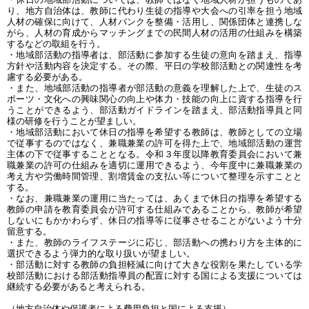
り、地方自治体は、教師に代わり生徒の指導や大会への引率を担う地域
人材の確保に向けて、人材バンクを整備・活用し、関係団体と連携しな
がら、人材の育成からマッチングまでの民間人材の活用の仕組みを構築
するなどの取組を行う。
・地域部活動の指導者は、部活動に参加する生徒の意向を踏まえ、指導
方針や活動内容を決定する。その際、平日の学校部活動との関連性を考
慮する必要がある。
・また、地域部活動の指導者が部活動の意義を理解した上で、生徒のス
ポーツ・文化への興味関心の向上や体力・技能の向上に資する指導を行
うことができるよう、部活動ガイドラインを踏まえ、部活動指導員と同
様の研修を行うことが望ましい。
・地域部活動において休日の指導を希望する教師は、教師としての立場
で従事するのではなく、兼職兼業の許可を得た上で、地域部活動の運営
主体の下で従事することとなる。令和３年度以降教育委員会において兼
職兼業の許可の仕組みを適切に運用できるよう、今年度中に兼職兼業の
考え方や労働時間管理、割増賃金の支払い等について整理を示すことと
する。
・なお、兼職兼業の運用に当たっては、あくまで休日の指導を希望する
教師の申請を教育委員会が許可する仕組みであることから、教師が希望
しないにもかかわらず、休日の指導等に従事させることがないよう十分
留意する。
・また、教師のライフステージに応じ、部活動への携わり方を主体的に
選択できるよう弾力的な取り扱いが望ましい。
・部活動に対する教師の負担軽減に向けて大きな役割を果たしている学
校部活動における部活動指導員の配置に対する国による支援については
継続する必要があると考えられる。
（地方自治体や保護者による費用負担と国による支援）