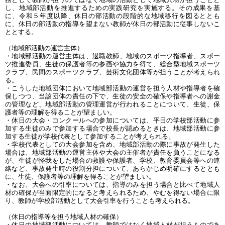
し、地域部活動を推進するための実践研究を実施する。その成果を基
に、令和５年度以降、休日の部活動の段階的な地域移行を図るととも
に、休日の部活動の指導を望まない教師が休日の部活動に従事しないこ
ととする。
（地域部活動の運営主体）
・地域部活動の運営主体は、退職教師、地域のスポーツ指導者、スポー
ツ推進委員、生徒の保護者等の参画や協力を得て、総合型地域スポーツ
クラブ、民間のスポーツクラブ、芸術文化団体等が担うことが考えられ
る。
・こうした地域団体において地域部活動の運営を担う人材や指導者を確
保しつつ、当該団体の責任の下で、生徒の安全の確保や指導者への謝金
の管理など、地域部活動の管理運営が行われることについて、生徒、保
護者等の理解を得ることが望ましい。
・休日の大会・コンクールへの参加については、平日の学校部活動に参
加する生徒のみで参加する場合で校長が認めるときは、地域部活動に参
加する生徒が学校代表として参加することが考えられる。
・学校代表としての大会参加を含め、地域部活動の際に事故が発生した
場合は、地域部活動の運営主体や大会の主催者が責任を負うことになる
が、生徒が怪我をした場合の救護や保護者、学校、教育委員会等への連
絡など、事故発生時の役割分担について、あらかじめ明確にするととも
に、生徒、保護者等の理解を得ることが望ましい。
・なお、大会への引率については、指導のみを担う場合と比べて地域人
材の確保が当面限定的になると考えられるため、やむを得ない場合に限
り、教師が学校部活動として大会引率を行うことも考えられる。
（休日の指導等を担う地域人材の確保）
・休日の地域部活動については、教師ではなく地域人材が担うものであ