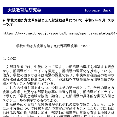
大阪教育法研究会
|
Top page
|
Back
|
● 学校の働き方改革を踏まえた部活動改革について 令和２年９月 スポ
ーツ庁
https://www.mext.go.jp/sports/b_menu/sports/mcatetop04
学校の働き方改革を踏まえた部活動改革について
はじめに
文部科学省では、生徒にとって望ましい部活動の環境を構築する観点
から、部活動ガイドラインを策定し、部活動の適正化を推進している。
他方、学校の働き方改革は喫緊の課題であり、中央教育審議会の答申や
給特法改正の国会審議において、「部活動を学校単位から地域単位の取
組とする」ことが指摘されている。
これらの指摘も踏まえつつ、今回はその第一歩として、学校の働き方
改革も考慮した更なる部活動改革の推進を目指し、部活動ガイドライン
で示した「学校と地域が協働・融合」した部活動の具体的な実現方策と
スケジュールを明示するものである。
部活動をめぐる様々な関係者がそれぞれの立場で協力しながら、以下
に示す方策について段階を踏んで着実に実施することにより、部活動に
おける教師の負担軽減に加え、部活動の指導等に意欲を有する地域人材
の協力を得て、生徒にとって望ましい部活動の実現を図るものである。