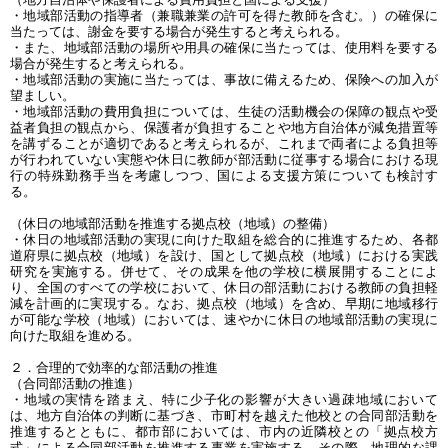
・地域部活動の指導者（兼職兼業の許可を得た教師を含む。）の確保に
当たっては、謝金を要する場合が発生すると考えられる。
・また、地域部活動の場所や用具の確保に当たっては、使用料を要する
場合が発生すると考えられる。
・地域部活動の実施に当たっては、事故に備えるため、保険への加入が
望ましい。
・地域部活動の費用負担については、生徒の活動機会の保障の観点や受
益者負担の観点から、保護者が負担することや地方自治体が減免措置等
を講ずることが適切であると考えられるが、これまで両者による負担等
が行われていない実態や休日に教師が部活動に従事する場合における現
行の特殊勤務手当を考慮しつつ、国による支援方策についても検討す
る。
（休日の地域部活動を推進する拠点校（地域）の整備）
・休日の地域部活動の実現に向けた取組を総合的に推進するため、各都
道府県に拠点校（地域）を設け、国として拠点校（地域）における実践
研究を実施する。併せて、その成果を他の学校に横展開することによ
り、全国のすべての学校において、休日の部活動における教師の負担軽
減を計画的に実現する。なお、拠点校（地域）を含め、早期に地域移行
が可能な学校（地域）においては、速やかに休日の地域部活動の実現に
向けた取組を進める。
２．合理的で効率的な部活動の推進
（合同部活動の推進）
・地域の実情を踏まえ、特に少子化の影響が大きい過疎地域において
は、地方自治体の判断に基づき、市町村を越えた他校との合同部活動を
推進するとともに、都市部においては、市内の近隣校との「拠点校方
式」による合同部活動を推進する事業を実施する。その際、地理的な課