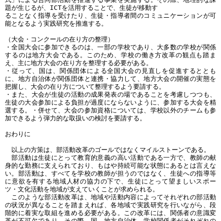
題が生じるが、ICTを活用することで、生徒が移動す
ることなく指導を受けたり、生徒・指導者間のコミュニケーションが可
能となるよう実践研究を推進する。
（大会・コンクールの在り方の整理）
・全国大会に参加できるのは、一部の学校であり、大多数の学校が関係
するのは地方大会である。このため、学校の働き方改革の観点も踏ま
え、主に地方大会の在り方を整理する必要がある。
・従って、国は、関係団体による全国大会の見直しを促進するととも
に、地方自治体が関係団体と連携・協力して、地方大会の開催の実態を
把握し、大会の在り方について整理するよう要請する。
・また、大会が生徒の活動の成果発表の場であることを考慮しつつも、
生徒の大会参加による負担が過度にならないように、参加する大会を精
選する。・併せて、大会の参加資格については、学校以外のチームも参
加できるよう弾力的な取扱いの検討を要請する。
おわりに
以上の方策は、部活動改革のゴールではなくマイルストーンである。
部活動は生徒にとって教育的意義の高い活動である一方で、教師の献
身的な勤務に支えられており、もはや持続可能な状態にあるとは言えな
い。部活動は、すべてを学校の教師が担うのではなく、生徒への指導等
に意欲を有する地域人材の協力の下で、生徒にとって望ましいスポー
ツ・文化活動を地域が支えていくことが求められる。
このような部活動改革は、地域や活動内容によってそれぞれの部活動
の状況が異なることを踏まえれば、各地域で実践研究を行いながら、段
階的に着実な取組を進める必要がある。この改革には、関係者の意識変
革が不可欠であり、その際、国、地方自治体、学校関係者がそれぞれの