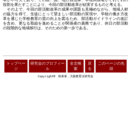
役割を果たすことにより、今回の部活動改革が結実するものと考える。
その上で、今回の部活動改革の成果や課題も見極めながら、地域人材
の協力を得て、生徒にとって望ましい部活動の実現や、学校の働き方改
革を通じた学校教育の質の向上を図るため、部活動ガイドラインの改訂
を含め、更なる取組を進めることが関係者の責務であり、休日の部活動
の段階的な地域移行は、そのための第一歩である。
トップペー
研究会のプロフィー
全文検
戻
このページの先
ジ
ル
索
る
頭
Copyright© 執筆者，大阪教育法研究会