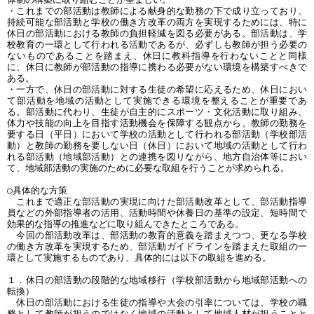
・これまでの部活動は教師による献身的な勤務の下で成り立っており、
持続可能な部活動と学校の働き方改革の両方を実現するためには、特に
休日の部活動における教師の負担軽減を図る必要がある。部活動は、学
校教育の一環として行われる活動であるが、必ずしも教師が担う必要の
ないものであることを踏まえ、休日に教科指導を行わないことと同様
に、休日に教師が部活動の指導に携わる必要がない環境を構築すべきで
ある。
・一方で、休日の部活動に対する生徒の希望に応えるため、休日におい
て部活動を地域の活動として実施できる環境を整えることが重要であ
る。部活動に代わり、生徒が自主的にスポーツ・文化活動に取り組み、
体力や技能の向上を目指す活動機会を保障する観点から、教師の勤務を
要する日（平日）において学校の活動として行われる部活動（学校部活
動）と教師の勤務を要しない日（休日）において地域の活動として行わ
れる部活動（地域部活動）との連携を図りながら、地方自治体等におい
て、地域部活動の実施のために必要な取組を行うことが求められる。
○具体的な方策
これまで適正な部活動の実現に向けた部活動改革として、部活動指導
員などの外部指導者の活用、活動時間や休養日の基準の設定、短時間で
効果的な指導の推進などに取り組んできたところである。
今回の部活動改革は、部活動の教育的意義を踏まえつつ、更なる学校
の働き方改革を実現するため、部活動ガイドラインを踏まえた取組の一
環として実施するものであり、具体的には以下の取組を進める。
１．休日の部活動の段階的な地域移行（学校部活動から地域部活動への
転換）
休日の部活動における生徒の指導や大会の引率については、学校の職
務として教師が担うのではなく地域の活動として地域人材が担うことと