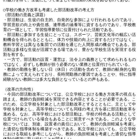
○学校の働き方改革も考慮した部活動改革の考え方
（部活動の意義と課題）
・部活動は、生徒の自主的、自発的な参加により行われるものであり、
学習意欲の向上や責任感、連帯感の涵養等に資するものであり、学校教
育の一環として、学習指導要領に位置付けられた活動である。
・部活動に参加する生徒にとっては、スポーツ、芸術文化等の幅広い活
動機会を得られるとともに、体力や技能の向上に資するだけではなく、
教科学習とは異なる集団での活動を通じた人間形成の機会でもある。部
活動は多様な生徒が活躍できる場であり、豊かな学校生活を実現する役
割を有する。
・一方で、部活動の設置・運営は、法令上の義務として求められるもの
ではなく、必ずしも教師が担う必要のない業務と位置付けられている。
・教師の勤務を要しない日（休日）の活動を含めて、教師の献身的な勤
務によって支えられており、長時間勤務の要因であることや、特に指導
経験がない教師には多大な負担となっているとの声もある。
（改革の方向性）
・今回の部活動改革については、公立学校における働き方改革の視点も
踏まえ、教師の負担軽減を実現できる内容とすることが必要である。こ
のため、公立学校を対象とした部活動改革とするとともに、主として中
学校を対象とし、高等学校についても同様の考え方を基に部活動改革を
進める。なお、高等学校における部活動は、学校の特色ある活動として
位置づけられている場合もあることに留意すべきである。このような学
校については、別途、設置者の責任において、教師の負担軽減を考慮し
た適切な指導体制を構築すべきである。私立学校においても、公立学校
における取組も参考にしながら、教師の負担軽減を考慮した適切な指導
体制の構築に取り組むことが望ましい。