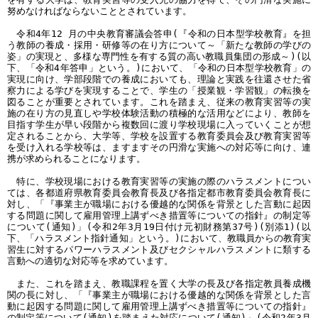
努めなければならないこととされています。
令和4年12 月の中央教育審議会答申(『令和の日本型学校教育』を担
う教師の養成・採用・研修等の在り方について～「新たな教師の学びの
姿」の実現と、多様な専門性を有する質の高い教職員集団の形成～)(以
下、「令和4年答申」という。)において、「令和の日本型学校教育」の
実現に向け、学部段階での養成においても、理論と実践を往還させた省
察力による学びを実現することで、学生の「授業観・学習観」の転換を
図ることが重要とされています。これを踏まえ、従来の教育実習等の実
施の在り方の見直しや学校体験活動の積極的な活用などにより、教師を
目指す学生が早い段階から複数回に渡り学校現場に入っていくことが想
定されることから、大学等、学校を設置する教育委員会及び教育実習等
を受け入れる学校等は、ますますその円滑な実施への対応等に向け、連
携が求められることになります。
特に、学校現場における教育実習等の実施の際のハラスメントについ
ては、各都道府県教育委員会教育長及び各指定都市教育委員会教育長に
対し、「『事業主が職場における優越的な関係を背景とした言動に起因
する問題に関して雇用管理上講ずべき措置等についての指針』の制定等
について(通知)」(令和2年3月19日付け元初財務第37号)(別添1)(以
下、「ハラスメント指針通知」という。)において、教職員からの教育実
習生に対するパワーハラスメント及びセクシャルハラスメントに類する
言動への適切な対応等を求めています。
また、これを踏まえ、教職課程を置く大学の長及び各指定教員養成機
関の長に対し、「『事業主が職場における優越的な関係を背景とした言
動に起因する問題に関して雇用管理上講ずべき措置等についての指針』
の制定等について(通知)を踏まえた対応について(通知)」(令和2年3月