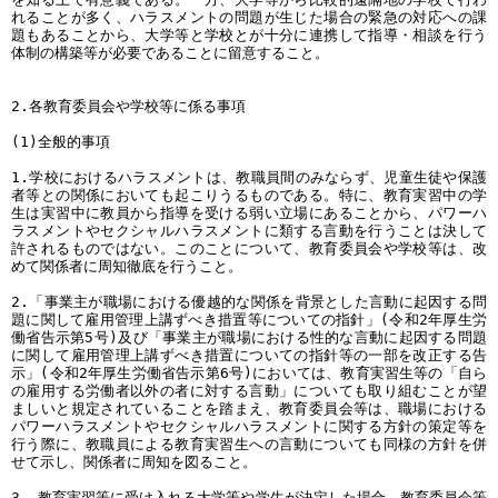
れることが多く、ハラスメントの問題が生じた場合の緊急の対応への課
題もあることから、大学等と学校とが十分に連携して指導・相談を行う
体制の構築等が必要であることに留意すること。
2.各教育委員会や学校等に係る事項
(1)全般的事項
1.学校におけるハラスメントは、教職員間のみならず、児童生徒や保護
者等との関係においても起こりうるものである。特に、教育実習中の学
生は実習中に教員から指導を受ける弱い立場にあることから、パワーハ
ラスメントやセクシャルハラスメントに類する言動を行うことは決して
許されるものではない。このことについて、教育委員会や学校等は、改
めて関係者に周知徹底を行うこと。
2.「事業主が職場における優越的な関係を背景とした言動に起因する問
題に関して雇用管理上講ずべき措置等についての指針」(令和2年厚生労
働省告示第5号)及び「事業主が職場における性的な言動に起因する問題
に関して雇用管理上講ずべき措置についての指針等の一部を改正する告
示」(令和2年厚生労働省告示第6号)においては、教育実習生等の「自ら
の雇用する労働者以外の者に対する言動」についても取り組むことが望
ましいと規定されていることを踏まえ、教育委員会等は、職場における
パワーハラスメントやセクシャルハラスメントに関する方針の策定等を
行う際に、教職員による教育実習生への言動についても同様の方針を併
せて示し、関係者に周知を図ること。
3. 教育実習等に受け入れる大学等や学生が決定した場合、教育委員会等