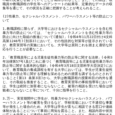
職員や教職課程の学生等へのアンケートの結果等、定量的なデータの収
集等を通じて、その状況を正確に把握することが考えられること。
(2)性暴力、セクシャルハラスメント、パワーハラスメント等の防止につ
いて
1.教職課程に限らず、大学等におけるセクシャルハラスメントを含む性
暴力等の防止については、「セクシャルハラスメントを含む性暴力等の
防止に向けた取組の推進について(通知)」(令和4年11月22日付け4文科
高第1246号)(別添3)において、その包括的な対策等が提示されている
が、教育実習等の実施においても、大学等は原則これを踏まえ適切な対
応を行うことが必要なこと。
2.「教育職員等による児童生徒性暴力等の防止等に関する法律」(令和3
年法律第57号)及びこれに基づく「教育職員等による児童生徒性暴力等の
防止等に関する基本的な指針」(令和4年3月18日文部科学大臣決定)にお
いて、教育職員の養成課程を有する大学においては、学生が児童生徒性
暴力等の防止等に関する理解を深めるための措置を講ずるものとされて
いること(第13 条第3項)から、大学は教職課程の授業科目の内外を通
じ、その取組を推進すること。特に、教育実習等の事前指導等において
は、学生は絶対に加害者にならないこと、被害の相談を受けた場合は傍
観者にならないこと等について、十分に指導を行うこと。
3.万一、実習期間中に学生が、性暴力やセクシャルハラスメント、パワ
ーハラスメント等の被害を受けるなど、学校現場において不適切な事案
等が発生した場合のため、大学等は学生が直ちに相談できる窓口や連絡
体制があることについて事前に周知を図ること。また、相談内容や状況
に応じ大学等として適切な対応を行うことについても、学生に周知する