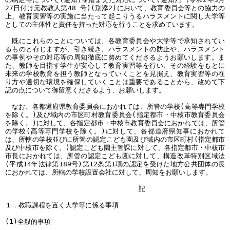
27日付け元教教人第48 号)(別添2)において、教育委員会等との協力の
上、教育実習等の実施に当たって起こりうるハラスメントに関し大学等
としての主体性と責任を持った対応を行うことを求めています。
既にこれらのことについては、各教育委員会や大学等で承知されてい
るものと存じますが、引き続き、ハラスメントの防止や、ハラスメント
の事例やその対応等の周知徹底に努めてくださるようお願いします。ま
た、教師を目指す学生が安心して教育実習等を行い、その経験をもとに
未来の学校教育を担う教師となっていくことを見据え、教育実習等の在
り方や適切な環境を確保していくことは重要であることから、改めて下
記の点について御留意くださるよう、お願いします。
なお、各都道府県教育委員会におかれては、所管の学校(高等専門学校
を除く。)及び域内の市区町村教育委員会(指定都市・中核市教育委員会
を除く。)に対して、各指定都市・中核市教育委員会におかれては、所管
の学校(高等専門学校を除く。)に対して、各都道府県知事におかれて
は、所轄の学校並びに所管の認定こども園及び域内の市区町村(指定都市
及び中核市を除く。)認定こども園主管課に対して、各指定都市・中核市
市長におかれては、所管の認定こども園に対して、構造改革特別区域法
(平成14年法律第189号)第12条第1項の認定を受けた地方公共団体の長
におかれては、所轄の学校設置会社に対して、周知をお願いします。
記
１．教職課程を置く大学等に係る事項
(1)全般的事項