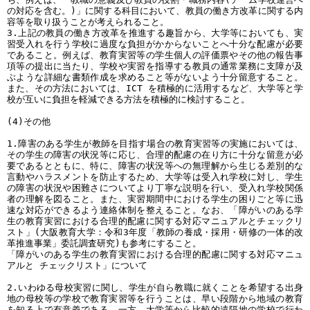
の対応を含む。)」に関する科目において、教員の働き方改革に関する内
容等を取り扱うことが考えられること。
3.上記の教員の働き方改革を推進する趣旨から、大学等においても、実
習受入れを行う学校に過度な負担がかからないことへ十分な配慮が必要
であること。例えば、教育実習等の学生個人の評価票やその他の報告事
項等の提出に当たり、学校や実習を指導する教員の通常業務に支障が及
ぶような詳細な書類作成を求めること等がないよう十分留意すること。
また、その方法においては、ICT を積極的に活用するなど、大学等と学
校が互いに負担を軽減できる方法を積極的に検討すること。
(4)その他
1.障害のある学生が教師を目指す場合の教育実習等の実施においては、
その学生の障害の状況等に応じ、合理的配慮の在り方に十分な留意が必
要であるとともに、特に、障害の状況等への無理解から生じる差別的な
言動やハラスメントを防止するため、大学等は受入れ学校に対し、学生
の障害の状況や困難さについてより丁寧な説明を行い、受入れ学校関係
者の理解を図ること。また、実習期間中における学生の困りごと等に迅
速な対応ができるよう連絡体制を整えること。なお、「障がいのある学
生の教育実習における合理的配慮に関する対応マニュアルとチェックリ
スト」(大阪教育大学：令和3年度「教師の養成・採用・研修の一体的改
革推進事業」委託調査研究)も参考にすること。
「障がいのある学生の教育実習における合理的配慮に関する対応マニュ
アルと チェックリスト」について
2.いわゆる母校実習に関し、学生が自ら教職に就くことを希望する出身
地の母校等の学校で教育実習等を行うことは、早い段階から地域の教育
を知る上で有意義である。一方、大学等から比較的遠隔地の学校で行わ