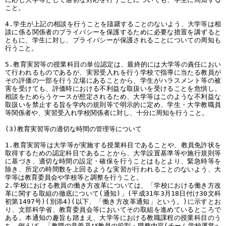
こと。
4.学生が上記の相談を行うことを躊躇することのないよう、大学等は相
談に係る関係者のプライバシーを保護するために必要な措置を講ずると
ともに、学生に対し、プライバシーが保護されることについての周知も
行うこと。
5.教育実習等の授業科目の単位認定は、最終的には大学等の責任におい
て行われるものであるが、実習受入れを行う学校で指導に当たる教員が
その評価の一部を行う立場にあることから、学生がハラスメント等の被
害を受けても、評価時における不利益な取扱いを受けることを危惧し、
相談をためらうケースが想定されるため、大学等はこのような不利益な
取扱いを禁止する旨を学内の規則等で明示的に定め、学生・大学教職員
等関係者や、実習受入れ学校関係者に対し、十分に周知を行うこと。
(3)教育実習等の適切な時間の管理等について
1.教育実習等は大学等が実施する授業科目であることや、教員免許状を
取得するための認定科目であることから、大学設置基準等や施行規則等
に基づき、適切な時間の設定・確保を行うことはもとより、緊急時等を
除き、所定の時間数を上回るような実習が行われることのないよう、大
学等は教育委員会や学校等と調整を行うこと。
2.学校における教員の働き方改革については、「学校における働き方改
革に関する取組の徹底について(通知)」(平成31年3月18日付け30文科
初第1497号)(別添4)(以下、「働き方改革通知」という。)に示すとお
り、文部科学省、教育委員会等においてその取組を進めているところで
ある。本通知の趣旨も踏まえ、大学等における教職課程の授業科目のう
ち、例えば、「教職の意義及び教員の役割・職務内容(チーム学校運営へ