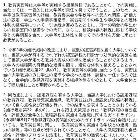
1.教育実習等は大学等が実施する授業科目であることから、その実施に
当たっては、一義的には大学等が責任を持って行うこと。このため、大
学等は教育実習等の計画、教育委員会や学校等への受入れ調整、評価方
法の設定、学生への事前事後指導、実習期間中の学生や学校等との連絡
体制の整備等について、引き続き努めるとともに、万一の場合の学生か
らの相談窓口の整備やその周知、さらに、相談内容の状況に応じて学校
等との再調整を含め、大学等が主体性を持ってその機能を万全に果たす
必要があること。
2.令和3年の施行規則の改正により、複数の認定課程を置く大学について
は、当該大学が有するそれぞれの認定課程の円滑かつ効果的な実施を通
じて当該大学が定める教員の養成の目標を達成することができるよう、
大学内の組織間の有機的な連携を図り、適切な体制を整えることとされ
ている(施行規則第22 条の7)。教育実習等の実施に当たっても、実習担
当の大学教員のみに学生の指導や学校への連絡・調整を一任するのでは
なく、全学的に教職課程を実施する組織体制を中心として、大学全体と
して取り組むことが期待されること。
3.同改正により、認定課程を有する大学は、当該大学における認定課程
の教育課程、教育研究実施組織、教育実習並びに施設及び設備の状況に
ついて自ら点検及び評価を行い、その結果を公表することとされている
(施行規則第22 条の8)。これを踏まえ策定された「教職課程の自己点
検・評価及び全学的に教職課程を実施する組織に関するガイドライン」
(令和3年5月7日教職課程の質保証のためのガイドライン検討会議)にお
いても、教育実習等に関し、「教育実習等を実施する学校との連携・協
力の状況」等の観点が例示されていることから、大学の教職課程の自己
点検・評価のプロセスも活用し、教育実習等の適切な在り方について、
不断の見直しを図っていくことが期待されること。また、その際は、教