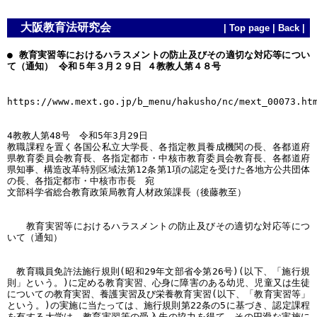
大阪教育法研究会
|
Top page
|
Back
|
● 教育実習等におけるハラスメントの防止及びその適切な対応等につい
て（通知） 令和５年３月２９日 ４教教人第４８号
https://www.mext.go.jp/b_menu/hakusho/nc/mext_00073.ht
4教教人第48号 令和5年3月29日
教職課程を置く各国公私立大学長、各指定教員養成機関の長、各都道府
県教育委員会教育長、各指定都市・中核市教育委員会教育長、各都道府
県知事、構造改革特別区域法第12条第1項の認定を受けた各地方公共団体
の長、各指定都市・中核市市長 宛
文部科学省総合教育政策局教育人材政策課長（後藤教至）
教育実習等におけるハラスメントの防止及びその適切な対応等につ
いて（通知）
教育職員免許法施行規則(昭和29年文部省令第26号)(以下、「施行規
則」という。)に定める教育実習、心身に障害のある幼児、児童又は生徒
についての教育実習、養護実習及び栄養教育実習(以下、「教育実習等」
という。)の実施に当たっては、施行規則第22条の5に基づき、認定課程
を有する大学は、教育実習等の受入先の協力を得て、その円滑な実施に