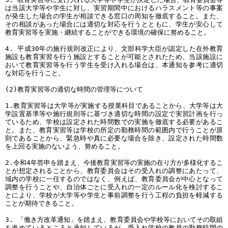
は当該大学等や学生に対し、実習期間中におけるハラスメント等の事案
が発生した場合の学生が相談できる窓口の周知を徹底すること。また、
その相談があった場合には適切な対応を行うとともに、学生が安心して
教育実習等を実施・継続することができる環境の確保に努めること。
4. 平成30年の施行規則改正により、文部科学大臣が認定した在外教育
施設も教育実習を行う施設とすることが可能とされたため、当該施設に
おいて教育実習等を行う学生を受け入れる場合は、本通知を参考に適切
な対応を行うこと。
(2)教育実習等の適切な時間の管理等について
1.教育実習等は大学等が実施する授業科目であることから、大学等は大
学設置基準等や施行規則等に基づき適切な時間の設定で実習計画を行っ
ているため、学校は設定された時間数での実施を徹底する必要があるこ
と。また、教育実習等は学校の所定の勤務時間の範囲内で行うことが原
則であることから、緊急時や真に必要な場合を除き、設定された時間数
を上回る実施のないよう、努めること。
2.令和4年答申を踏まえ、今後教育実習等の実施の在り方が多様化するこ
とが想定されることから、教育委員会はその受入れの調整にあたって、
域内の学校に一任するのではなく、例えば、教育委員会が中心となって
調整を行うことや、自治体ごとに受入れの一定のルール化を検討するこ
とにより、学校が大学等や学生と事前調整を行う工程の負担を軽減する
ことが期待できること。
3. 「働き方改革通知」を踏まえ、教育委員会や学校等においてその取組
を進めているところと承知しているが、受入れ学校の教員の勤務時間の