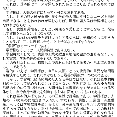
それは、基本的はニーズが満たされたあとにとりあげられるものでは
ない。
学習権は、人類の生存にとって不可欠な道具である。
もし、世界の諸人民が食糧生産やその他人間に不可欠なニーズを自給
自足できることをわれわれが望むならば、世界の諸人民は学習権をもた
なければならない。
もし、女性も男性も、よりよい健康を享受しようとするならば、彼ら
は学習権をもたなければならない。
もし、われわれが戦争を避けようとするならば、平和のうちに生きる
ことを学び、互いに理解し合うことを学ばなければならない。
”学習”はキーワードである。
学習権なくしては、人間的発達はありえない。
学習権なくしては、農業や工業の躍進も地域の健康の進歩もなく、そ
して実際、学習条件の変革もないであろう。
この権利なしには、都市および農村における労働者の生活水準の改善
もないであろう。
端的にいえば、学習権は、今日の人類にとって決定的に重要な諸問題
を解決するために、われわれがなしうる最善の貢献の一つなのである。
しかし、学習権は経済発展のたんなる手段ではない。それは基本的権
利の一つとして認められなければならない。学習行為は、あらゆる教育
活動の中心に位置づけられ、人間行為を出来事のなすがままにされる客
体から、自分自身の歴史を創造する主体に変えていくものである。
それは基本的人権であり、その正当性は普遍的である。学習権は、人
類の一部のものに限定されえない。すなわち、男性、工業国、有産階
級、もしくは学校教育を受けるほど十分幸運な青年たちだけの排他的特
権であってはならない。本パリ会議は、すべての国に対し、この権利を
実施し、すべての者が効果的にそれを行使するのに必要な条件を作るよ
うに要望する。そのためには、必要とされるすべての人的・物的資源を