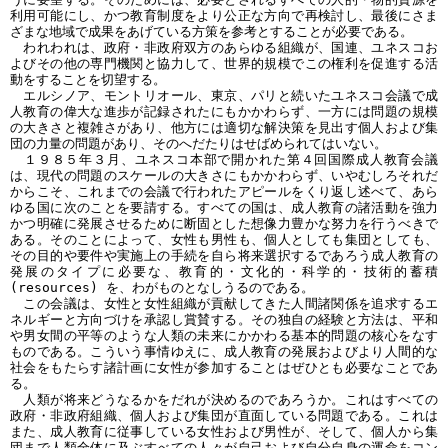
利用可能にし、かつ教育制度をより公正な方向で再検討し、最後にさま
ざまな地域で成果をあげている方策を参考とすることが必要である。
われわれは、政府・非政府双方のあらゆる組織が、国連、ユネスコお
よびその他の専門機関と協力して、世界的規模でこの権利を促進する活
動をすることを切望する。
エルシノア、モントリオール、東京、パリと続いたユネスコ会議で成
人教育の偉大な進歩が記録されたにもかかわらず、一方には問題の規模
の大きさと複雑さがあり、他方には適切な解決策を見出す個人および集
団の力量の問題があり、そのへだたりはせばめられてはいない。
１９８５年３月、ユネスコ本部で開かれた第４回国際成人教育会議
は、現代の問題のスケールの大きさにもかかわらず、いやむしろそれだ
からこそ、これまでの会議で行われたアピールをくり返し述べて、あら
ゆる国に次のことを要請する。すべての国は、成人教育の諸活動を強力
かつ明確に発展させるために断固とした想像力豊かな努力を行うべきで
ある。そのことによって、女性も男性も、個人としても集団としても、
その目的や要件や実施上の手続を自ら将来選択するであろう成人教育の
発展のタイプに必要な、教育的・文化的・科学的・技術的蓄積
(resources) を、わがものとなしうるのである。
この会議は、女性と女性組織が貢献してきた人間諸関係を追求するエ
ネルギーと方向づけを承認し賞賛する。その独自の経験と方法は、平和
や男女間の平等のような人類の未来にかかわる基本的問題の核心をなす
ものである。こういう事情ゆえに、成人教育の発展およびより人間的な
社会をもたらす諸計画に女性が参加することはぜひとも必要なことであ
る。
人類が将来どうなるかをだれが決めるのであろうか。これはすべての
政府・非政府組織、個人および集団が直面している問題である。これは
また、成人教育に従事している女性および男性が、そして、個人から集
団まで人類全体に及ぶすべての人々が自己および自分自身の運命をコン