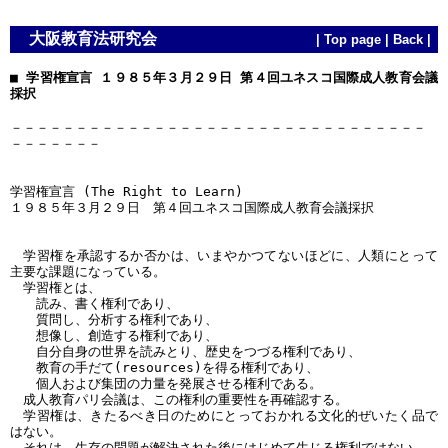
大阪教育法研究会
|
Top page
|
Back
|
■ 学習権宣言 １９８５年３月２９日 第４回ユネスコ国際成人教育会議
採択
－－－－－－－－－－－－－－－－－－－－－－－－－－－－－－－－
－－－－－－－
学習権宣言 (The Right to Learn)
１９８５年３月２９日 第４回ユネスコ国際成人教育会議採択
学習権を承認するか否かは、いまやかつてないほどに、人類にとって
主要な課題になっている。
学習権とは、
読み、書く権利であり、
質問し、分析する権利であり、
想像し、創造する権利であり、
自分自身の世界を読みとり、歴史をつづる権利であり、
教育の手だて(resources)を得る権利であり、
個人および集団の力量を発展させる権利である。
成人教育パリ会議は、この権利の重要性を再確認する。
学習権は、きたるべき日のためにとっておかれる文化的ぜいたく品で
はない。
それは、生存の問題が解決された後にはじめて生じる権利ではない。