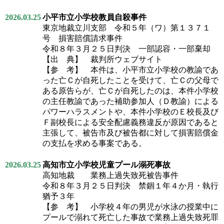
2026.03.25
小平市立小学校教員自殺事件
東京地裁立川支部 令和５年（ワ）第１３７１
号 損害賠償請求事件
令和８年３月２５日判決 一部認容・一部棄却
【出 典】 裁判所ウェブサイト
【参 考】 本件は、小平市立小学校の教諭であ
った亡Ｃが自死したことを受けて、亡Ｃの父母で
ある原告らが、亡Ｃが自死したのは、本件小学校
の主任教諭であった補助参加人（Ｄ教諭）による
パワーハラスメントや、本件小学校のＥ校長及び
Ｆ副校長による安全配慮義務違反が原因であると
主張して、被告市及び被告都に対して損害賠償金
の支払を求める事案である。
2026.03.25
高知市立小学校児童プール溺死事故
高知地裁 業務上過失致死被告事件
令和８年３月２５日判決 禁錮１年４か月・執行
猶予３年
【参 考】 小学校４年の男児が水泳の授業中に
プールで溺れて死亡した事故で業務上過失致死罪