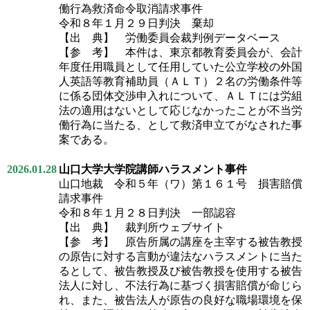
働行為救済命令取消請求事件
令和８年１月２９日判決 棄却
【出 典】 労働委員会裁判例データベース
【参 考】 本件は、東京都教育委員会が、会計
年度任用職員として任用していた公立学校の外国
人英語等教育補助員（ＡＬＴ）２名の労働条件等
に係る団体交渉申入れについて、ＡＬＴには労組
法の適用はないとして応じなかったことが不当労
働行為に当たる、として救済申立てがなされた事
案である。
2026.01.28
山口大学大学院講師ハラスメント事件
山口地裁 令和５年（ワ）第１６１号 損害賠償
請求事件
令和８年１月２８日判決 一部認容
【出 典】 裁判所ウェブサイト
【参 考】 原告所属の講座を主宰する被告教授
の原告に対する言動が違法なハラスメントに当た
るとして、被告教授及び被告教授を使用する被告
法人に対し、不法行為に基づく損害賠償が命じら
れ、また、被告法人が原告の良好な職場環境を保