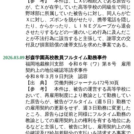
【参 考】 本件は、亡Ｘの相続人である原告ら
が、亡Ｘが在学していた高等学校の同級生で同じ
野球部に所属していた被告らに対し、同人らが亡
Ｘに対し、ズボンを脱がせたり、携帯電話を隠し
たり、からかったり、ＬＩＮＥグループから退会
させたりするなどの一連のいじめ行為に及んだこ
とが不法行為に該当すると主張して、謝罪文の交
付及び損害賠償の連帯支払を求めた事案である。
2026.03.09
杉森学園高校教員フルタイム勤務事件
福岡地裁柳川支部 令和６年（ワ）第８号 雇用
契約上の地位確認等請求事件
令和８年３月９日判決 認容
【出 典】 労働判例ジャーナル172号30頁
【参 考】 本件は、被告の運営する高等学校に
おいて、再雇用制度により教諭として勤務してい
た原告らが、被告がフルタイム（週５日）勤務で
の雇用契約の更新をせず、週３日勤務に変更した
ところ、原告らは従前と同様にフルタイム勤務の
教諭としての雇用契約上の権利を有する地位にあ
るなどと主張して、被告に対し、雇用契約上の地
位確認及び給与差額分の支払いを請求する事案で