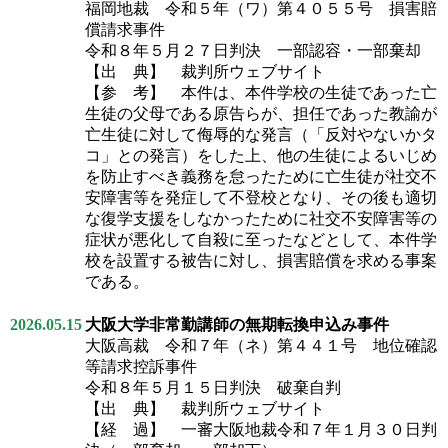
福岡地裁 令和５年（ワ）第４０５５号 損害賠
償請求事件
令和８年５月２７日判決 一部認容・一部棄却
【出 典】 裁判所ウェブサイト
【参 考】 本件は、本件学校の生徒であった亡
生徒の父母である原告らが、担任であった教諭が
亡生徒に対して侮辱的な発言（「反対やないかタ
コ」との発言）をした上、他の生徒によるいじめ
を防止すべき義務を怠ったために亡生徒が社交不
安障害等を発症して不登校となり、その後も適切
な復学支援をしなかったために社交不安障害等の
症状が悪化して自殺に至ったなどとして、本件学
校を設置する被告に対し、損害賠償を求める事案
である。
2026.05.15
大阪大学非常勤講師の無期転換申込み事件
大阪高裁 令和７年（ネ）第４４１号 地位確認
等請求控訴事件
令和８年５月１５日判決 破棄自判
【出 典】 裁判所ウェブサイト
【経 過】 一審大阪地裁令和７年１月３０日判