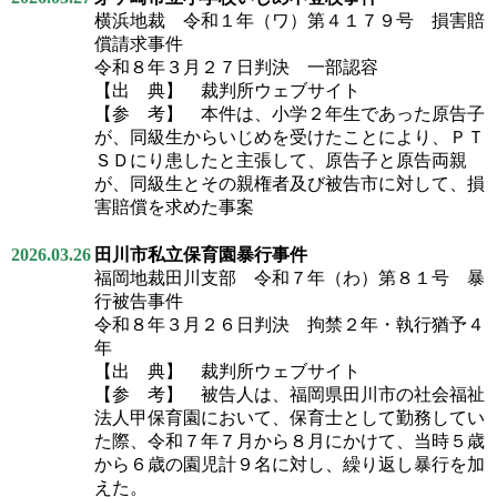
横浜地裁 令和１年（ワ）第４１７９号 損害賠
償請求事件
令和８年３月２７日判決 一部認容
【出 典】 裁判所ウェブサイト
【参 考】 本件は、小学２年生であった原告子
が、同級生からいじめを受けたことにより、ＰＴ
ＳＤにり患したと主張して、原告子と原告両親
が、同級生とその親権者及び被告市に対して、損
害賠償を求めた事案
2026.03.26
田川市私立保育園暴行事件
福岡地裁田川支部 令和７年（わ）第８１号 暴
行被告事件
令和８年３月２６日判決 拘禁２年・執行猶予４
年
【出 典】 裁判所ウェブサイト
【参 考】 被告人は、福岡県田川市の社会福祉
法人甲保育園において、保育士として勤務してい
た際、令和７年７月から８月にかけて、当時５歳
から６歳の園児計９名に対し、繰り返し暴行を加
えた。