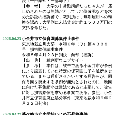
決（一部棄却・一部却下）
【参 考】 大学の非常勤講師だった４人が，雇
止めされたのは無効だとして，地位確認などを求
めた訴訟の控訴審で，裁判所は，無期雇用への転
換を認め，大学側に未払賃金計約１５００万円の
支払を命じた。
2026.04.23
小金井市立保育園募集停止事件
東京地裁立川支部 令和６年（ワ）第４３８８
号 損害賠償請求事件
令和８年４月２３日判決 棄却（控訴）
【出 典】 裁判所ウェブサイト
【参 考】 本件は、被告である小金井市が条例
により設置していた特定の保育園に子を通所させ
ている、または通所させたいとする原告らが、同
保育園を廃止する条例が無効とされたのに、廃園
に向けた募集縮小は違法であると主張して、被告
に対し損害賠償を求める事案である。参照、小金
井市立保育園廃止処分事件（東京地裁令和６年２
月２２日判決）
2026.03.27
茅ケ崎市立小学校いじめ不登校事件