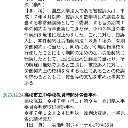
決（棄却）
【参 考】 国立大学法人である被控訴人は、平
成１７年４月以降、控訴人を数学科目の講義を担
当する非常勤講師として「委嘱」する旨の期間１
年の契約を毎年更新してきたが、令和３年度の本
件契約を最後に雇止めをした。これに対し、控訴
人は、本件契約は労働契約法１８条１項の「有期
労働契約」に当たり、同項に基づく無期転換権を
行使したことにより期間の定めのない労働契約に
転換したとして、上記雇止めは解雇に当たり、そ
の解雇は無効であると主張し、被控訴人に対し、
労働契約上の権利を有する地位にあることの確認
を求めるとともに、賃金等の支払を求めた事案で
ある。
2025.12.24
高松市立中学校教員時間外労働事件
高松高裁 令和７年（行コ）第９号 香川県人事
委員会判定取消控訴事件
令和７年１２月２４日判決 原判決変更、一審原
告の請求棄却
【出 典】 労働判例ジャーナル170号56頁