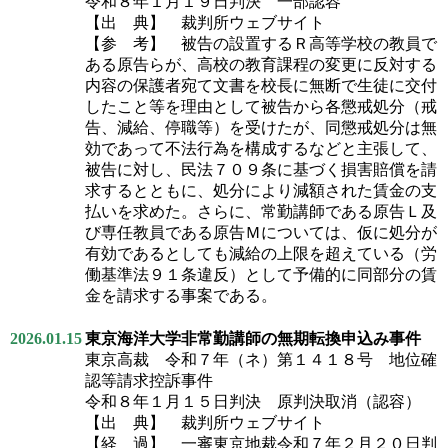
令和８年１月１９日判決 一部認容
【出 典】 裁判所ウェブサイト
【参 考】 被告の設置するＲ高等学校の教員で
ある原告らが、高校の教育課程の変更に反対する
内容の保護者宛て文書を校長に無断で生徒に交付
したこと等を理由として被告から各懲戒処分（戒
告、減給、停職等）を受けたが、同懲戒処分は無
効であって不法行為を構成するなどと主張して、
被告に対し、民法７０９条に基づく損害賠償を請
求するとともに、処分により減額された賃金の支
払いを求めた。さらに、常勤講師である原告Ｌ及
び専任教員である原告Ｍについては、仮に処分が
有効であるとしても減給の上限を超えている（労
働基準法９１条違反）として予備的に同部分の賃
金を請求する事案である。
2026.01.15
東京海洋大学非常勤講師の無期転換申込み事件
東京高裁 令和７年（ネ）第１４１８号 地位確
認等請求控訴事件
令和８年１月１５日判決 原判決取消（認容）
【出 典】 裁判所ウェブサイト
【経 過】 一審東京地裁令和７年２月２０日判