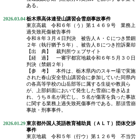
ある。
2026.03.04
栃木県高体連登山講習会雪崩事故事件
東京高裁 令和６年（う）第１４６９号 業務上
過失致死傷被告事件
令和８年３月４日判決 被告人Ａ・Ｃにつき禁錮
２年（執行猶予５年）、被告人Ｂにつき控訴棄却
【出 典】 裁判所ウェブサイト
【経 過】 一審宇都宮地裁令和６年５月３０日
判決（禁錮２年）
【参 考】 本件は、栃木県内のスキー場で実施
された春山安全登山講習会に参加していた同県内
の各高等学校の山岳部等に属する生徒や教員ら
が、上部斜面において発生した雪崩に巻き込ま
れ、うち８名が死亡し、５名が傷害を負った事故
に関する業務上過失致死傷事件である。那須雪崩
事故・刑事事件。
2026.01.29
東京都外国人英語教育補助員（ＡＬＴ）団体交渉
事件
東京地裁 令和５年（行ウ）第１２６号 不当労