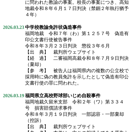
に問われた教諭の事案。校長の事案につき、高知
地裁令和８年６月１７日判決（禁錮２年執行猶予
４年）
2026.03.23
中学校教諭免許状偽造事件
福岡地裁 令和７年（わ）第１２５７号 偽造有
印公文書行使被告事件
令和８年３月２３日判決 懲役３年６月
【出 典】 裁判所ウェブサイト
【経 過】 二審福岡高裁令和８年７月９日判決
（棄却）
【参 考】 被告人は福岡県内の複数の公立校で
採用時に偽の教員免許を示したとして偽造有印公
文書行使の罪に問われた。
2026.03.19
福岡県立高校野球部いじめ自殺事件
福岡地裁久留米支部 令和２年（ワ）第３３４
号 損害賠償請求事件
令和８年３月１９日判決 一部認容・一部棄却
（控訴）
【出 典】 裁判所ウェブサイト