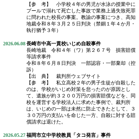
【参 考】 小学校４年の男児が水泳の授業中に
プールで溺れて死亡した事故で業務上過失致死罪
に問われた校長の事案。教諭の事案につき、高知
地裁令和８年３月２５日判決（禁錮１年４か月・
執行猶予３年）
2026.06.08
長崎市中高一貫校いじめ自殺事件
長崎地裁 令和４年（ワ）第２６７号 損害賠償
等請求事件
令和８年６月８日判決 一部認容・一部棄却（控
訴）
【出 典】 裁判所ウェブサイト
【参 考】 私立高校２年の男子生徒が自殺した
のは、学校がいじめ対策を怠ったのが原因とし
て、遺族が約３２００万円の損害賠償などを、同
校を運営する学校法人に求めた事例で、裁判所
は、いじめの一部は未然に防止できたとして、３
３０万円の支払いを命じた一方、自殺に対する賠
償請求は退けた。
2026.05.27
福岡市立中学校教員「タコ発言」事件