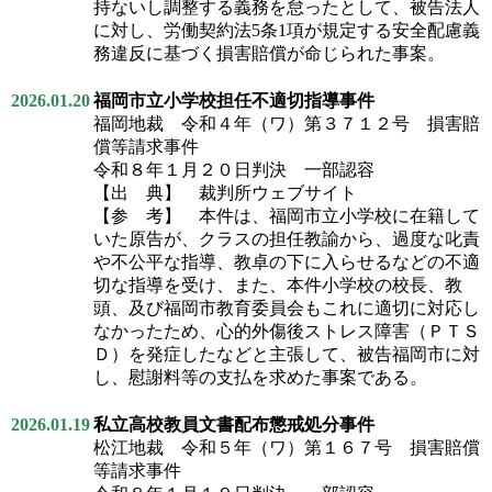
持ないし調整する義務を怠ったとして、被告法人
に対し、労働契約法5条1項が規定する安全配慮義
務違反に基づく損害賠償が命じられた事案。
2026.01.20
福岡市立小学校担任不適切指導事件
福岡地裁 令和４年（ワ）第３７１２号 損害賠
償等請求事件
令和８年１月２０日判決 一部認容
【出 典】 裁判所ウェブサイト
【参 考】 本件は、福岡市立小学校に在籍して
いた原告が、クラスの担任教諭から、過度な叱責
や不公平な指導、教卓の下に入らせるなどの不適
切な指導を受け、また、本件小学校の校長、教
頭、及び福岡市教育委員会もこれに適切に対応し
なかったため、心的外傷後ストレス障害（ＰＴＳ
Ｄ）を発症したなどと主張して、被告福岡市に対
し、慰謝料等の支払を求めた事案である。
2026.01.19
私立高校教員文書配布懲戒処分事件
松江地裁 令和５年（ワ）第１６７号 損害賠償
等請求事件