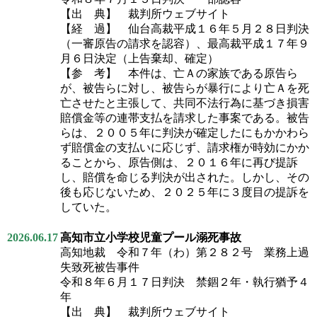
【出 典】 裁判所ウェブサイト
【経 過】 仙台高裁平成１６年５月２８日判決
（一審原告の請求を認容）、最高裁平成１７年９
月６日決定（上告棄却、確定）
【参 考】 本件は、亡Ａの家族である原告ら
が、被告らに対し、被告らが暴行により亡Ａを死
亡させたと主張して、共同不法行為に基づき損害
賠償金等の連帯支払を請求した事案である。被告
らは、２００５年に判決が確定したにもかかわら
ず賠償金の支払いに応じず、請求権が時効にかか
ることから、原告側は、２０１６年に再び提訴
し、賠償を命じる判決が出された。しかし、その
後も応じないため、２０２５年に３度目の提訴を
していた。
2026.06.17
高知市立小学校児童プール溺死事故
高知地裁 令和７年（わ）第２８２号 業務上過
失致死被告事件
令和８年６月１７日判決 禁錮２年・執行猶予４
年
【出 典】 裁判所ウェブサイト