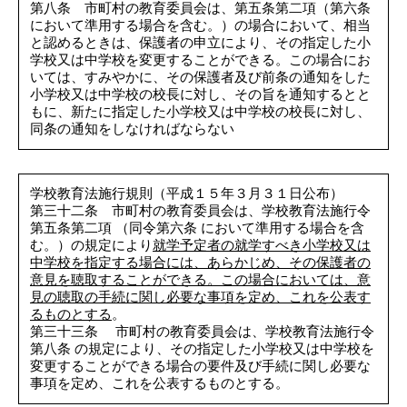
第八条 市町村の教育委員会は、第五条第二項（第六条
において準用する場合を含む。）の場合において、相当
と認めるときは、保護者の申立により、その指定した小
学校又は中学校を変更することができる。この場合にお
いては、すみやかに、その保護者及び前条の通知をした
小学校又は中学校の校長に対し、その旨を通知するとと
もに、新たに指定した小学校又は中学校の校長に対し、
同条の通知をしなければならない
学校教育法施行規則（平成１５年３月３１日公布）
第三十二条 市町村の教育委員会は、学校教育法施行令
第五条第二項 （同令第六条 において準用する場合を含
む。）の規定により
就学予定者の就学すべき小学校又は
中学校を指定する場合には、あらかじめ、その保護者の
意見を聴取することができる。この場合においては、意
見の聴取の手続に関し必要な事項を定め、これを公表す
るものとする
。
第三十三条 市町村の教育委員会は、学校教育法施行令
第八条 の規定により、その指定した小学校又は中学校を
変更することができる場合の要件及び手続に関し必要な
事項を定め、これを公表するものとする。