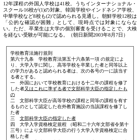
12年課程の外国人学校は41校。うちインターナショナル・
スクール16校が(1)の対象。韓国学校やインドネシア学校、
中華学校など8校も(2)で認められる見通し。朝鮮学校12校は
「公的な確認が困難」として、現時点では対象にならな
い。ただ、卒業生は大学の個別審査を受けることで、大検
を経ない受験が可能になる。（朝日新聞2003年8月7日）
学校教育法施行規則
第六十九条 学校教育法第五十六条第一項 の規定によ
り、大学入学に関し、高等学校を卒業した者と同等以上
の学力があると認められる者は、次の各号の一に該当す
る者とする。
一 外国において学校教育における十二年の課程を修了
した者
又はこれに準ずる者で文部科学大臣の指定したも
の
二 文部科学大臣が高等学校の課程と同等の課程を有す
るものとして認定した在外教育施設の当該課程を修了し
た者
三
文部科学大臣の指定した者
四 大学入学資格検定規程 （昭和二十六年文部省令第十
三号）により文部科学大臣の行う大学入学資格検定に合
格した者