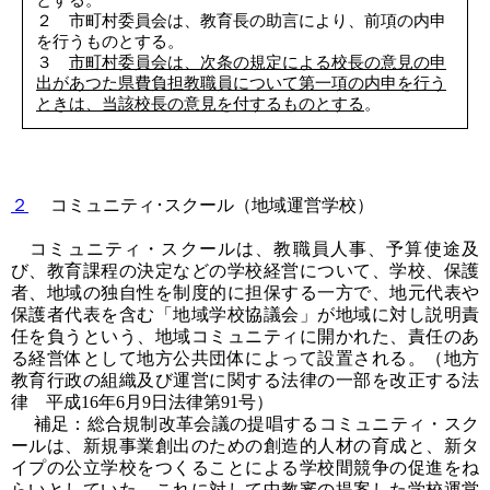
２ 市町村委員会は、教育長の助言により、前項の内申
を行うものとする。
３
市町村委員会は、次条の規定による校長の意見の申
出があつた県費負担教職員について第一項の内申を行う
ときは、当該校長の意見を付するものとする
。
２
コミュニティ･スクール（地域運営学校）
コミュニティ・スクールは、教職員人事、予算使途及
び、教育課程の決定などの学校経営について、学校、保護
者、地域の独自性を制度的に担保する一方で、地元代表や
保護者代表を含む「地域学校協議会」が地域に対し説明責
任を負うという、地域コミュニティに開かれた、責任のあ
る経営体として地方公共団体によって設置される。（地方
教育行政の組織及び運営に関する法律の一部を改正する法
律 平成16年6月9日法律第91号）
補足：総合規制改革会議の提唱するコミュニティ・スク
ールは、新規事業創出のための創造的人材の育成と、新タ
イプの公立学校をつくることによる学校間競争の促進をね
らいとしていた。これに対して中教審の提案した学校運営