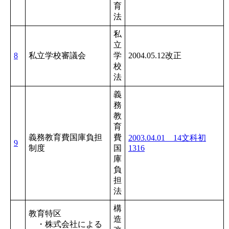
育
法
私
立
8
私立学校審議会
学
2004.05.12改正
校
法
義
務
教
育
義務教育費国庫負担
費
2003.04.01 14文科初
9
制度
国
1316
庫
負
担
法
構
教育特区
造
・株式会社による