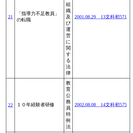
組
織
「指導力不足教員」
21
及
2001.08.29 13文科初571
の転職
び
運
営
に
関
す
る
法
律
教
育
公
務
１０年経験者研修
2002.08.08 14文科初575
22
員
特
例
法