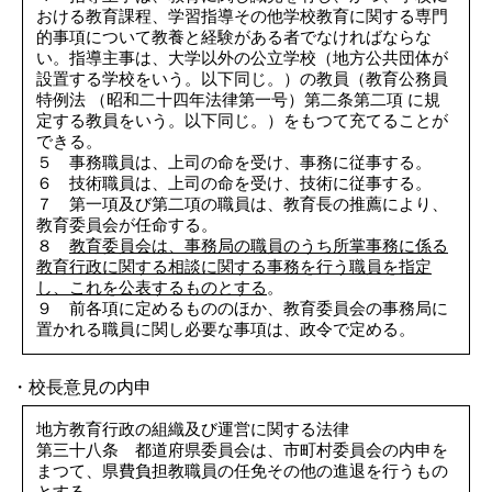
おける教育課程、学習指導その他学校教育に関する専門
的事項について教養と経験がある者でなければならな
い。指導主事は、大学以外の公立学校（地方公共団体が
設置する学校をいう。以下同じ。）の教員（教育公務員
特例法 （昭和二十四年法律第一号）第二条第二項 に規
定する教員をいう。以下同じ。）をもつて充てることが
できる。
５ 事務職員は、上司の命を受け、事務に従事する。
６ 技術職員は、上司の命を受け、技術に従事する。
７ 第一項及び第二項の職員は、教育長の推薦により、
教育委員会が任命する。
８
教育委員会は、事務局の職員のうち所掌事務に係る
教育行政に関する相談に関する事務を行う職員を指定
し、これを公表するものとする
。
９ 前各項に定めるもののほか、教育委員会の事務局に
置かれる職員に関し必要な事項は、政令で定める。
・校長意見の内申
地方教育行政の組織及び運営に関する法律
第三十八条 都道府県委員会は、市町村委員会の内申を
まつて、県費負担教職員の任免その他の進退を行うもの
とする。