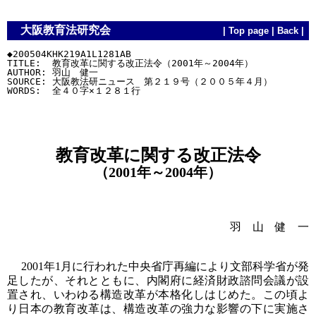
大阪教育法研究会
|
Top page
|
Back
|
◆200504KHK219A1L1281AB

TITLE:  教育改革に関する改正法令（2001年～2004年）

AUTHOR: 羽山　健一

SOURCE: 大阪教法研ニュース　第２１９号（２００５年４月）

教育改革に関する改正法令
（2001年～2004年）
羽 山 健 一
2001年1月に行われた中央省庁再編により文部科学省が発
足したが、それとともに、内閣府に経済財政諮問会議が設
置され、いわゆる構造改革が本格化しはじめた。この頃よ
り日本の教育改革は、構造改革の強力な影響の下に実施さ