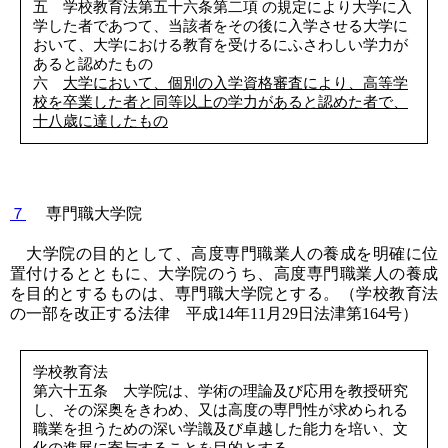
五 学校教育法第五十六条第二項 の規定により大学に入
学した者であつて、当該者をその後に入学させる大学に
おいて、大学における教育を受けるにふさわしい学力が
あると認めたもの
六
大学において、個別の入学資格審査により、高等学
校を卒業した者と同等以上の学力があると認めた者で、
十八歳に達したもの
７
専門職大学院
大学院の目的として、高度専門職業人の養成を明確に位
置付けるとともに、大学院のうち、高度専門職業人の養成
を目的とするものは、専門職大学院とする。（学校教育法
の一部を改正する法律 平成14年11月29日法津第164号）
学校教育法
第六十五条 大学院は、学術の理論及び応用を教授研究
し、その深奥をきわめ、又は高度の専門性が求められる
職業を担うための深い学識及び卓越した能力を培い、文
化の進展に寄与することを目的とする。