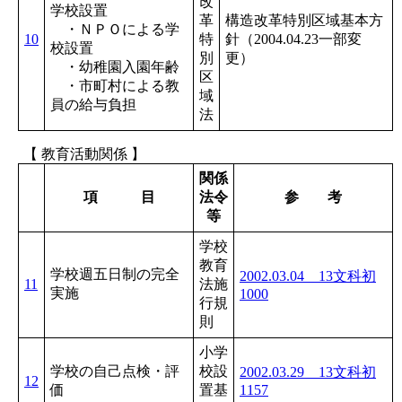
改
学校設置
革
構造改革特別区域基本方
・ＮＰＯによる学
10
特
針（2004.04.23一部変
校設置
別
更）
・幼稚園入園年齢
区
・市町村による教
域
員の給与負担
法
【 教育活動関係 】
関係
項 目
法令
参 考
等
学校
教育
学校週五日制の完全
2002.03.04 13文科初
11
法施
実施
1000
行規
則
小学
学校の自己点検・評
校設
2002.03.29 13文科初
12
価
置基
1157