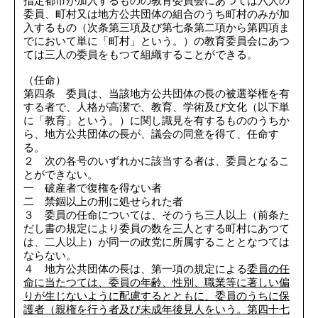
指定都市が加入するものの教育委員会にあつては六人の
委員、町村又は地方公共団体の組合のうち町村のみが加
入するもの（次条第三項及び第七条第二項から第四項ま
でにおいて単に「町村」という。）の教育委員会にあつ
ては三人の委員をもつて組織することができる。
（任命）
第四条 委員は、当該地方公共団体の長の被選挙権を有
する者で、人格が高潔で、教育、学術及び文化（以下単
に「教育」という。）に関し識見を有するもののうちか
ら、地方公共団体の長が、議会の同意を得て、任命す
る。
２ 次の各号のいずれかに該当する者は、委員となるこ
とができない。
一 破産者で復権を得ない者
二 禁錮以上の刑に処せられた者
３ 委員の任命については、そのうち三人以上（前条た
だし書の規定により委員の数を三人とする町村にあつて
は、二人以上）が同一の政党に所属することとなつては
ならない。
４ 地方公共団体の長は、第一項の規定による
委員の任
命に当たつては、委員の年齢、性別、職業等に著しい偏
りが生じないように配慮するとともに、委員のうちに保
護者（親権を行う者及び未成年後見人をいう。第四十七