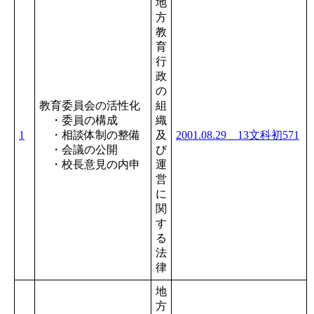
地
方
教
育
行
政
の
教育委員会の活性化
組
・委員の構成
織
1
・相談体制の整備
及
2001.08.29 13文科初571
・会議の公開
び
・校長意見の内申
運
営
に
関
す
る
法
律
地
方