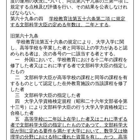
度の運用の状況について、同法第六十九条の三第一項 に
規定する点検及び評価を行い、その結果を公表しなけれ
ばならない。
第六十九条の四
学校教育法第五十六条第二項 に規定
する文部科学大臣の定める年数は、二年とする
。
旧第六十九条
学校教育法第五十六条の規定により、大学入学に関
し、高等学校を卒業した者と同等以上の学力があると認
められる者は、次の各号の一に該当する者とする。
一 外国において、学校教育における十二年の課程を
修了した者又はこれに準ずる者で文部科学大臣の指定し
たもの
二 文部科学大臣が高等学校の課程と同等の課程を有
するものとして認定した在外教育施設の当該課程を修了
した者
三 文部科学大臣の指定した者
四 大学入学資格検定規程（昭和二十六年文部省令第
十三号）により文部科学大臣の行う大学入学資格検定に
合格した者
五
高等学校に二年以上在学した者又はこれに準ずる
者で文部科学大臣の指定したものであつて、文部科学大
臣が別に定める要件を満たす大学において、数学又は物
理学の分野における特に優れた資質を有し、かつ、高等