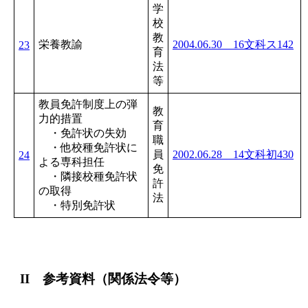
学
校
教
栄養教諭
2004.06.30 16文科ス142
23
育
法
等
教員免許制度上の弾
教
力的措置
育
・免許状の失効
職
・他校種免許状に
員
2002.06.28 14文科初430
24
よる専科担任
免
・隣接校種免許状
許
の取得
法
・特別免許状
II 参考資料（関係法令等）