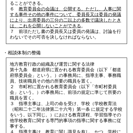
ることができる。
６
教育委員会の会議は、公開する。ただし、人事に関
する事件その他の事件について、委員長又は委員の発議
により、出席委員の三分の二以上の多数で議決したとき
は、これを公開しないことができる
。
７ 前項ただし書の委員長又は委員の発議は、討論を行
わないでその可否を決しなければならない。
・相談体制の整備
地方教育行政の組織及び運営に関する法律
第十九条 都道府県に置かれる教育委員会（以下「都道
府県委員会」という。）の事務局に、指導主事、事務職
員、技術職員その他の所要の職員を置く。
２ 市町村に置かれる教育委員会（以下「市町村委員
会」という。）の事務局に、前項の規定に準じて所要の
職員を置く。
３ 指導主事は、上司の命を受け、学校（学校教育法
（昭和二十二年法律第二十六号）第一条 に規定する学校
をいう。以下同じ。）における教育課程、学習指導その
他学校教育に関する専門的事項の指導に関する事務に従
事する。
４ 指導主事は、教育に関し識見を有し、かつ、学校に