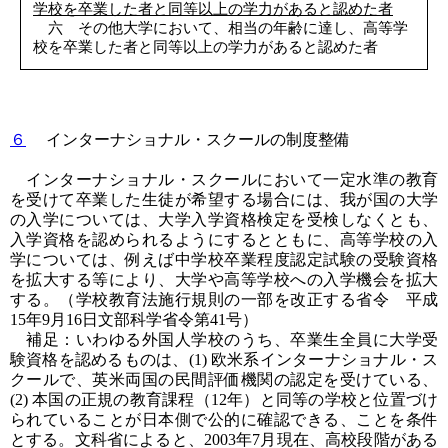
学校を卒業した者と同等以上の学力があると認めた者
六 その他大学において、相当の年齢に達し、高等学
校を卒業した者と同等以上の学力があると認めた者
６
インターナショナル・スクールの制度整備
インターナショナル・スクールにおいて一定水準の教育
を受けて卒業した生徒が希望する場合には、我が国の大学
の入学については、大学入学資格検定を受検しなくとも、
入学資格を認められるようにするとともに、高等学校の入
学については、例えば中学校卒業程度認定試験の受験資格
を拡大する等により、大学や高等学校への入学機会を拡大
する。（学校教育法施行規則の一部を改正する省令 平成
15年9月16日文部科学省令第41号）
補足：いわゆる外国人学校のうち、卒業生全員に大学受
験資格を認めるものは、(1) 欧米系インターナショナル・ス
クールで、英米両国の民間評価機関の認定を受けている、
(2) 本国の正規の教育課程（12年）と同等の学校と位置づけ
られていることが日本側で公的に確認できる、ことを条件
とする。文科省によると、2003年7月現在、高校段階がある