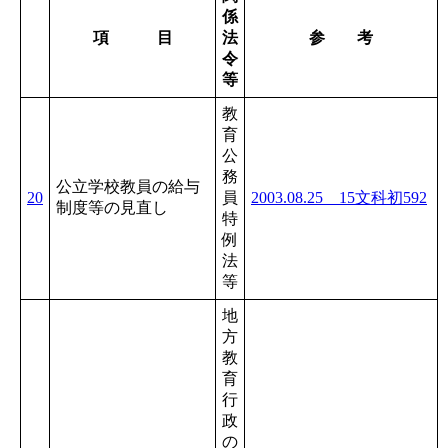
係
項 目
法
参 考
令
等
教
育
公
務
公立学校教員の給与
20
員
2003.08.25 15文科初592
制度等の見直し
特
例
法
等
地
方
教
育
行
政
の