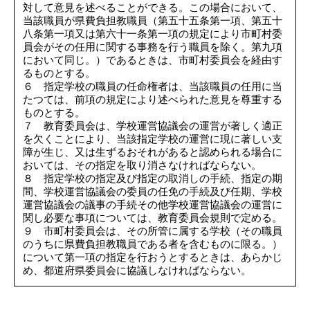
対して意見を述べることができる。この場合において、
当該職員が県費負担教職員（第五十五条第一項、第五十
八条第一項又は第六十一条第一項の規定により市町村委
員会がその任用に関する事務を行う職員を除く。第九項
において同じ。）であるときは、市町村委員会を経由す
るものとする。
６ 指定学校の職員の任命権者は、当該職員の任用に当
たつては、前項の規定により述べられた意見を尊重する
ものとする。
７ 教育委員会は、学校運営協議会の運営が著しく適正
を欠くことにより、当該指定学校の運営に現に著しい支
障が生じ、又は生ずるおそれがあると認められる場合に
おいては、その指定を取り消さなければならない。
８ 指定学校の指定及び指定の取消しの手続、指定の期
間、学校運営協議会の委員の任免の手続及び任期、学校
運営協議会の議事の手続その他学校運営協議会の運営に
関し必要な事項については、教育委員会規則で定める。
９ 市町村委員会は、その所管に属する学校（その職員
のうちに県費負担教職員である者を含むものに限る。）
について第一項の指定を行おうとするときは、あらかじ
め、都道府県委員会に協議しなければならない。