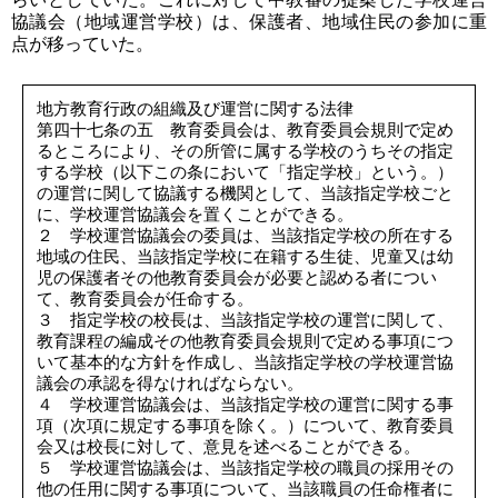
協議会（地域運営学校）は、保護者、地域住民の参加に重
点が移っていた。
地方教育行政の組織及び運営に関する法律
第四十七条の五 教育委員会は、教育委員会規則で定め
るところにより、その所管に属する学校のうちその指定
する学校（以下この条において「指定学校」という。）
の運営に関して協議する機関として、当該指定学校ごと
に、学校運営協議会を置くことができる。
２ 学校運営協議会の委員は、当該指定学校の所在する
地域の住民、当該指定学校に在籍する生徒、児童又は幼
児の保護者その他教育委員会が必要と認める者につい
て、教育委員会が任命する。
３ 指定学校の校長は、当該指定学校の運営に関して、
教育課程の編成その他教育委員会規則で定める事項につ
いて基本的な方針を作成し、当該指定学校の学校運営協
議会の承認を得なければならない。
４ 学校運営協議会は、当該指定学校の運営に関する事
項（次項に規定する事項を除く。）について、教育委員
会又は校長に対して、意見を述べることができる。
５ 学校運営協議会は、当該指定学校の職員の採用その
他の任用に関する事項について、当該職員の任命権者に