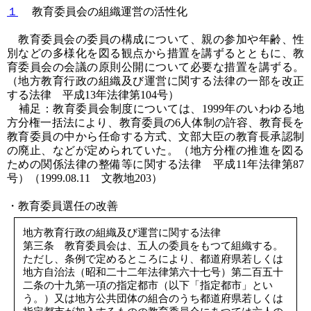
１
教育委員会の組織運営の活性化
教育委員会の委員の構成について、親の参加や年齢、性
別などの多様化を図る観点から措置を講ずるとともに、教
育委員会の会議の原則公開について必要な措置を講ずる。
（地方教育行政の組織及び運営に関する法律の一部を改正
する法律 平成13年法律第104号）
補足：教育委員会制度については、1999年のいわゆる地
方分権一括法により、教育委員の6人体制の許容、教育長を
教育委員の中から任命する方式、文部大臣の教育長承認制
の廃止、などが定められていた。（地方分権の推進を図る
ための関係法律の整備等に関する法律 平成11年法律第87
号）（1999.08.11 文教地203）
・教育委員選任の改善
地方教育行政の組織及び運営に関する法律
第三条 教育委員会は、五人の委員をもつて組織する。
ただし、条例で定めるところにより、都道府県若しくは
地方自治法（昭和二十二年法律第六十七号）第二百五十
二条の十九第一項の指定都市（以下「指定都市」とい
う。）又は地方公共団体の組合のうち都道府県若しくは