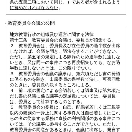
条の五第二項において同じ。）である者が含まれるよう
に努めなければならない
。
・教育委員会会議の公開
地方教育行政の組織及び運営に関する法律
第十三条 教育委員会の会議は、委員長が招集する。
２ 教育委員会は、委員長及び在任委員の過半数が出席
しなければ、会議を開き、議決をすることができない。
ただし、第五項の規定による除斥のため過半数に達しな
いとき、又は同一の事件につき再度招集しても、なお過
半数に達しないときは、この限りでない。
３ 教育委員会の会議の議事は、第六項ただし書の発議
に係るものを除き、出席委員の過半数で決し、可否同数
のときは、委員長の決するところによる。
４ 前二項の規定による会議若しくは議事又は第六項た
だし書の発議に係る議事の定足数については、委員長
は、委員として計算するものとする。
５ 教育委員会の委員は、自己、配偶者若しくは三親等
以内の親族の一身上に関する事件又は自己若しくはこれ
らの者の従事する業務に直接の利害関係のある事件につ
いては、その議事に参与することができない。ただし、
教育委員会の同意があるときは、会議に出席し、発言す