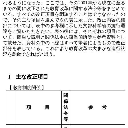
れるようになった。ここでは、その2001年から現在に至る
までの間に改正された教育改革に関する法令等をまとめて
いる。すべての改正項目を網羅することはできなかったの
で、その主な項目を選んで次の表に示した。改正内容の細
部については、表中の参考欄に示した文部科学省の施行通
達をご覧いただきたい。表の後には、それぞれの項目につ
いて、簡単な説明と関係法令の該当箇所等を参考資料とし
て載せた。資料の中の下線はすべて筆者によるもので改正
部分を表している。これにより教育改革の大まかな進行状
況を鳥瞰できればと思う。
I 主な改正項目
【 教育制度関係 】
関
係
項 目
法
参 考
令
等