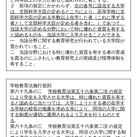
２ 前項の規定にかかわらず、
次の各号に該当する大学
は、文部科学大臣の定めるところにより、高等学校に文
部科学大臣の定める年数以上在学した者（これに準ずる
者として文部科学大臣が定める者を含む。）であつて、
当該大学の定める分野において特に優れた資質を有する
と認めるものを、当該大学に入学させることができる
。
一 当該分野に関する教育研究が行われている大学院が
置かれていること。
二 当該分野における特に優れた資質を有する者の育成
を図るのにふさわしい教育研究上の実績及び指導体制を
有すること。
学校教育法施行規則
第六十九条の二
学校教育法第五十六条第二項 の規定
により学生を入学させる大学は、特に優れた資質を有す
ると認めるに当たつては、入学しようとする者の在学す
る学校の校長の推薦を求める等により、同項の入学に関
する制度が適切に運用されるよう工夫を行うものとす
る
。
第六十九条の三 学校教育法第五十六条第二項 の規定
により学生を入学させる大学は、同項 の入学に関する制