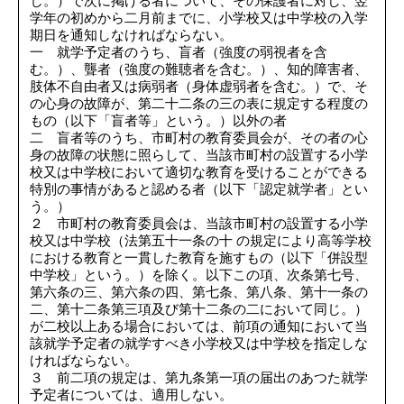
じ。）で次に掲げる者について、その保護者に対し、翌
学年の初めから二月前までに、小学校又は中学校の入学
期日を通知しなければならない。
一 就学予定者のうち、盲者（強度の弱視者を含
む。）、聾者（強度の難聴者を含む。）、知的障害者、
肢体不自由者又は病弱者（身体虚弱者を含む。）で、そ
の心身の故障が、第二十二条の三の表に規定する程度の
もの（以下「盲者等」という。）以外の者
二 盲者等のうち、市町村の教育委員会が、その者の心
身の故障の状態に照らして、当該市町村の設置する小学
校又は中学校において適切な教育を受けることができる
特別の事情があると認める者（以下「認定就学者」とい
う。）
２ 市町村の教育委員会は、当該市町村の設置する小学
校又は中学校（法第五十一条の十 の規定により高等学校
における教育と一貫した教育を施すもの（以下「併設型
中学校」という。）を除く。以下この項、次条第七号、
第六条の三、第六条の四、第七条、第八条、第十一条の
二、第十二条第三項及び第十二条の二において同じ。）
が二校以上ある場合においては、前項の通知において当
該就学予定者の就学すべき小学校又は中学校を指定しな
ければならない。
３ 前二項の規定は、第九条第一項の届出のあつた就学
予定者については、適用しない。