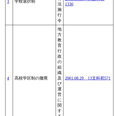
学校選択制
3
法
1330
施
行
令
地
方
教
育
行
政
の
組
織
4
高校学区制の撤廃
及
2001.08.29 13文科初571
び
運
営
に
関
す