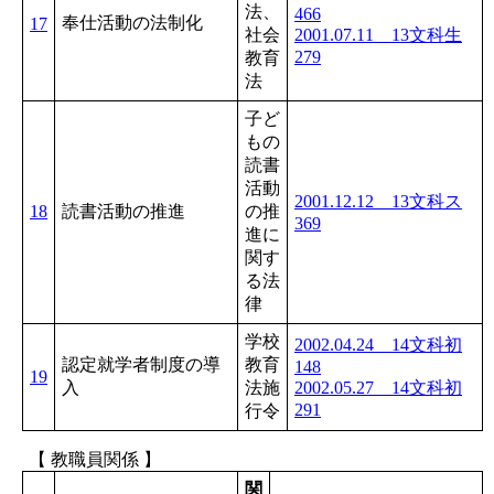
法、
466
奉仕活動の法制化
17
社会
2001.07.11 13文科生
279
教育
法
子ど
もの
読書
活動
2001.12.12 13文科ス
18
読書活動の推進
の推
369
進に
関す
る法
律
学校
2002.04.24 14文科初
認定就学者制度の導
教育
148
19
入
法施
2002.05.27 14文科初
291
行令
【 教職員関係 】
関