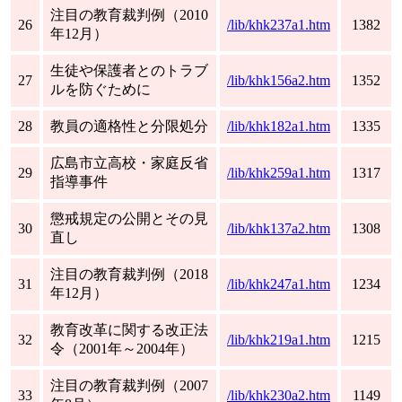
注目の教育裁判例（2010
26
/lib/khk237a1.htm
1382
年12月）
生徒や保護者とのトラブ
27
/lib/khk156a2.htm
1352
ルを防ぐために
28
教員の適格性と分限処分
/lib/khk182a1.htm
1335
広島市立高校・家庭反省
29
/lib/khk259a1.htm
1317
指導事件
懲戒規定の公開とその見
30
/lib/khk137a2.htm
1308
直し
注目の教育裁判例（2018
31
/lib/khk247a1.htm
1234
年12月）
教育改革に関する改正法
32
/lib/khk219a1.htm
1215
令（2001年～2004年）
注目の教育裁判例（2007
33
/lib/khk230a2.htm
1149