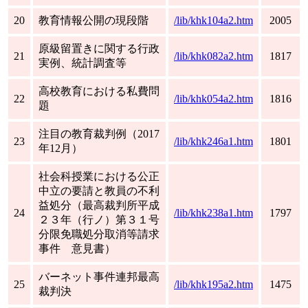
20
教育情報公開の現段階
/lib/khk104a2.htm
2005
原級留置きに関する行政
21
/lib/khk082a2.htm
1817
実例、統計調査等
高校教育における私費問
22
/lib/khk054a2.htm
1816
題
注目の教育裁判例（2017
23
/lib/khk246a1.htm
1801
年12月）
社会科授業における公正
中立の要請と教員の不利
益処分（最高裁判所平成
24
/lib/khk238a1.htm
1797
２３年（行ノ）第３１号
分限免職処分取消等請求
事件 意見書）
バーネット事件連邦最高
25
/lib/khk195a2.htm
1475
裁判決