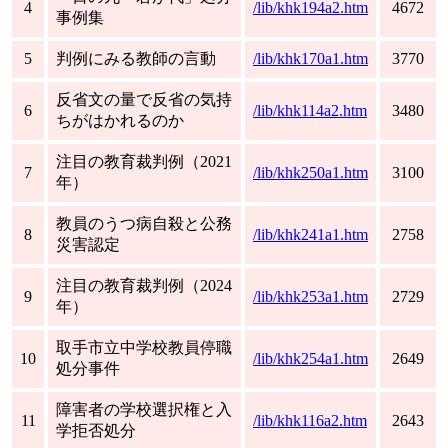
4
/lib/khk194a2.htm
4672
事例集
5
判例にみる教師の言動
/lib/khk170a1.htm
3770
反省文の量で反省の気持
6
/lib/khk114a2.htm
3480
ちがはかれるのか
注目の教育裁判例（2021
7
/lib/khk250a1.htm
3100
年）
教員のうつ病自殺と公務
8
/lib/khk241a1.htm
2758
災害認定
注目の教育裁判例（2024
9
/lib/khk253a1.htm
2729
年）
取手市立中学校教員停職
10
/lib/khk254a1.htm
2649
処分事件
障害者の学校選択権と入
11
/lib/khk116a2.htm
2643
学拒否処分