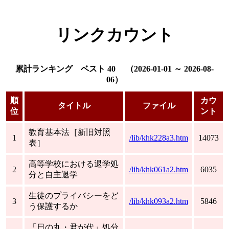
リンクカウント
累計ランキング ベスト 40 （2026-01-01 ～ 2026-08-
06）
順
カウ
タイトル
ファイル
位
ント
教育基本法［新旧対照
1
/lib/khk228a3.htm
14073
表］
高等学校における退学処
2
/lib/khk061a2.htm
6035
分と自主退学
生徒のプライバシーをど
3
/lib/khk093a2.htm
5846
う保護するか
「日の丸・君が代」処分