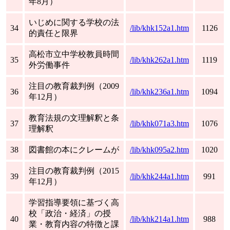
年8月）
いじめに関する学校の法
34
/lib/khk152a1.htm
1126
的責任と限界
高松市立中学校教員時間
35
/lib/khk262a1.htm
1119
外労働事件
注目の教育裁判例（2009
36
/lib/khk236a1.htm
1094
年12月）
教育法規の文理解釈と条
37
/lib/khk071a3.htm
1076
理解釈
38
図書館の本にクレームが
/lib/khk095a2.htm
1020
注目の教育裁判例（2015
39
/lib/khk244a1.htm
991
年12月）
学習指導要領に基づく高
校「政治・経済」の授
40
/lib/khk214a1.htm
988
業・教育内容の特徴と課