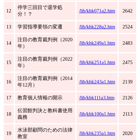
停学三回目で退学処
12
/lib/khk071a2.htm
2642
分！？
13
学習指導要領の変遷
/lib/khk228a2.htm
2524
注目の教育裁判例（2020
14
/lib/khk249a1.htm
2483
年）
注目の教育裁判例（2022
15
/lib/khk251a1.htm
2475
年）
注目の教育裁判例（2014
16
/lib/khk243a1.htm
2139
年12月）
17
教育個人情報の開示
/lib/khk111a3.htm
2126
伝習館判決と教科書使用
18
/lib/khk100a1.htm
2113
義務
水泳部顧問のための法律
19
/lib/khk235a1.htm
2020
教室